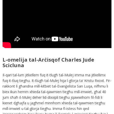
L-omelija tal-Arċisqof Charles Jude
Scicluna
Il-qari tal-lum jitkellem fuq it-tlugħ tal-Mulej imma ma jitkellimx
fuq it-tluq tiegħu. It-tlugħ tal-Mulej hija l-glorja ta’ Kristu Rxoxt. Fir-
rakkont li għandna mill-kitbiet tal-Evanġelista San Luqa, nifhmu li
biex ikun hemm xhieda tal-qawmien tiegħu mill-imwiet, għal 40
jum sħaħ il-Mulej deher lid-dixxipli tiegħu jqawwihom fil-fidi li
kienet dgħajfa u jagħmel minnhom xhieda tal-qawmien tiegħu
mill-imwiet u tal-glorja tiegħu. Imma fl-istess ħin qed