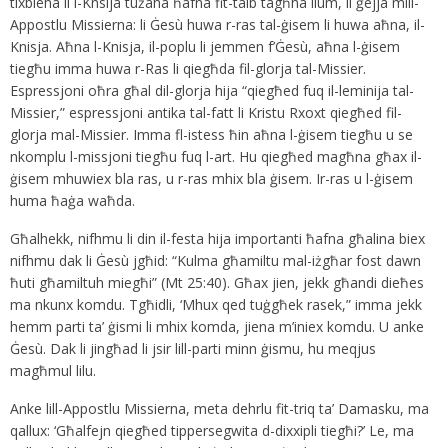
tixbieha li l-Knsija tużaha ħafna fit-talb tagħha llum, li ġejja mill-
Appostlu Missierna: li Ġesù huwa r-ras tal-ġisem li huwa aħna, il-
Knisja. Aħna l-Knisja, il-poplu li jemmen f’Ġesù, aħna l-ġisem
tiegħu imma huwa r-Ras li qiegħda fil-glorja tal-Missier.
Espressjoni oħra għal dil-glorja hija “qiegħed fuq il-leminija tal-
Missier,” espressjoni antika tal-fatt li Kristu Rxoxt qiegħed fil-
glorja mal-Missier. Imma fl-istess ħin aħna l-ġisem tiegħu u se
nkomplu l-missjoni tiegħu fuq l-art. Hu qiegħed magħna għax il-
ġisem mhuwiex bla ras, u r-ras mhix bla ġisem. Ir-ras u l-ġisem
huma ħaġa waħda.
Għalhekk, nifhmu li din il-festa hija importanti ħafna għalina biex
nifhmu dak li Ġesù jgħid: “Kulma għamiltu mal-iżgħar fost dawn
ħuti għamiltuh miegħi” (Mt 25:40). Għax jien, jekk għandi dieħes
ma nkunx komdu. Tgħidli, ‘Mhux qed tuġgħek rasek,” imma jekk
hemm parti ta’ ġismi li mhix komda, jiena m’iniex komdu. U anke
Ġesù. Dak li jingħad li jsir lill-parti minn ġismu, hu meqjus
magħmul lilu.
Anke lill-Appostlu Missierna, meta dehrlu fit-triq ta’ Damasku, ma
qallux: ‘Għalfejn qiegħed tippersegwita d-dixxipli tiegħi?’ Le, ma