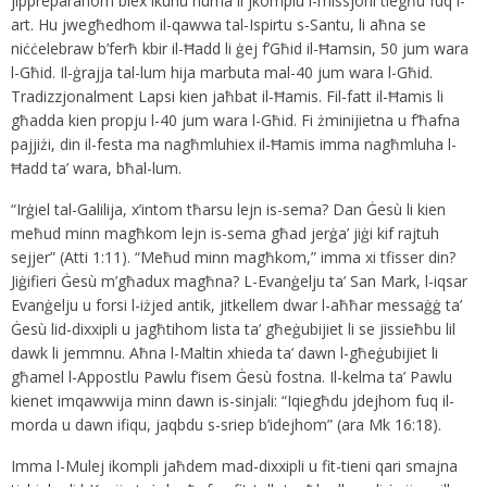
jippreparahom biex ikunu huma li jkomplu l-missjoni tiegħu fuq l-
art. Hu jwegħedhom il-qawwa tal-Ispirtu s-Santu, li aħna se
niċċelebraw b’ferħ kbir il-Ħadd li ġej f’Għid il-Ħamsin, 50 jum wara
l-Għid. Il-ġrajja tal-lum hija marbuta mal-40 jum wara l-Għid.
Tradizzjonalment Lapsi kien jaħbat il-Ħamis. Fil-fatt il-Ħamis li
għadda kien propju l-40 jum wara l-Għid. Fi żminijietna u f’ħafna
pajjiżi, din il-festa ma nagħmluhiex il-Ħamis imma nagħmluha l-
Ħadd ta’ wara, bħal-lum.
“Irġiel tal-Galilija, x’intom tħarsu lejn is-sema? Dan Ġesù li kien
meħud minn magħkom lejn is-sema għad jerġa’ jiġi kif rajtuh
sejjer” (Atti 1:11). “Meħud minn magħkom,” imma xi tfisser din?
Jiġifieri Ġesù m’għadux magħna? L-Evanġelju ta’ San Mark, l-iqsar
Evanġelju u forsi l-iżjed antik, jitkellem dwar l-aħħar messaġġ ta’
Ġesù lid-dixxipli u jagħtihom lista ta’ għeġubijiet li se jissieħbu lil
dawk li jemmnu. Aħna l-Maltin xhieda ta’ dawn l-għeġubijiet li
għamel l-Appostlu Pawlu f’isem Ġesù fostna. Il-kelma ta’ Pawlu
kienet imqawwija minn dawn is-sinjali: “Iqiegħdu jdejhom fuq il-
morda u dawn ifiqu, jaqbdu s-sriep b’idejhom” (ara Mk 16:18).
Imma l-Mulej ikompli jaħdem mad-dixxipli u fit-tieni qari smajna