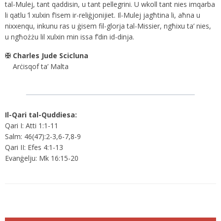
tal-Mulej, tant qaddisin, u tant pellegrini. U wkoll tant nies imqarba
li qatlu ’l xulxin f’isem ir-reliġjonijiet. Il-Mulej jagħtina li, aħna u
nixxenqu, inkunu ras u ġisem fil-glorja tal-Missier, ngħixu ta’ nies,
u ngħożżu lil xulxin min issa f’din id-dinja.
✠ Charles Jude Scicluna
Arċisqof ta’ Malta
Il-Qari tal-Quddiesa:
Qari I: Atti 1:1-11
Salm: 46(47):2-3,6-7,8-9
Qari II: Efes 4:1-13
Evanġelju: Mk 16:15-20