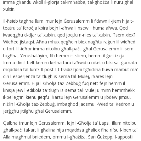
imma għandu wkoll il-glorja tal-imħabba, tal-għożża li nuru għal
xulxin.
Il-ħsieb tagħna llum imur lejn Ġerusalemm li f’dawn il-jiem hija t-
teatru ta’ feroċja kbira bejn l-aħwa li nsew li huma aħwa. Qed
iwaqqgħu d-djar ta’ xulxin, qed joqtlu n-nies ta’ xulxin, f’isem xiex?
Wieħed jistaqsi. Aħna mhux qegħdin biex nagħtu raġun lil wieħed
u tort lill-ieħor imma nitolbu għall-paċi, għal Ġerusalemm li isem
tagħha, Yerushaláyim, fih hemm is-sliem, hemm il-ġustizzja.
Imma din il-belt kemm kellha tara taħwid u niket u biki sal-ġurnata
mqaddsa tal-lum? Il-post li t-tradizzjoni tgħidilna huwa marbut ma’
din l-esperjenza ta’ tlugh is-sema tal-Mulej, iħares lejn
Ġerusalemm. Hija l-Għolja taż-Żebbuġ fuq nett fejn hemm il-
knisja jew l-edikola ta’ tlugħ is-sema tal-Mulej u minn hemmhekk
il-pellegrini kienu jieqfu jħarsu lejn Ġerusalemm u jibdew jimxu,
niżlin l-Għolja taż-Żebbuġ, imbagħod jaqsmu l-Wied ta’ Kedron u
jerġgħu jitilgħu għal Ġerusalemm.
Qalbna tmur lejn Ġerusalemm, lejn l-Għolja ta’ Lapsi. Illum nitolbu
għall-paċi tal-art li għalina hija mqaddsa għaliex fiha rifsu l-Iben ta’
Alla magħmul bniedem, ommu l-għażiża, San Ġużepp, l-appostli