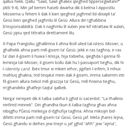
qallux hekk. Qallu: “Sawl, Sawl għaliex qiegħed tippersegwitani?”
(Atti 9:4). Min jaf kemm ħaseb dwarha dik il-kelma l-Appostlu
Missierna u fehem li dak li kien qiegħed jagħmel lid-dixxipli ta’
Ġesù kien qiegħed jagħmlu lil Ġesù. Allura din tgħabbina
b’responsabbiltà. Dak li nagħmlu lil xulxin jew kif nitrattaw lil xulxin,
Ġesù jqisu qed tittratta direttament lilu.
Il-Papa Franġisku jgħallimna li aħna lkoll ulied tal-istess Missier, u
għalhekk aħna parti mill-ġisem ta’ Ġesù. Jekk ir-ras tagħna, ir-ras
ta’ dan il-ġisem li huwa l-Knisja, hija tixbieha, qiegħda l-ġenna fil-
leminija tal-Missier, il-ġisem kollu dak hu l-passaport tiegħu, dik hi
l-
identity card.
Biex tmur xi mkien ieħor, jiġifieri l-infern, li mhux
maħluq għalina, trid tinqata’ minn dak il-ġisem, imma sakemm inti
fil-ġisem allura tiekol mill-grazzja ta’ Ġesù, mill-ħniena tiegħu,
m’għandekx għalfejn taqta’ qalbek.
Nerġa’ nirrepeti dik it-talba sabiħa li jgħid is-saċerdot: “La tħallinix
ninfired minnek”. Din għandha tkun it-talba tagħna għax aħna
nibqgħu f’Ġesù minkejja d-dgħufija tagħna. Aħna miksijin bid-
difetti imma parti mill-ġisem ta’ Ġesù. Ġesù jaf. Meta jħares lejna,
Ġesù għandu xi dieħes jew tnejn u jaf jgħid “aħħ” jew “ajma”,