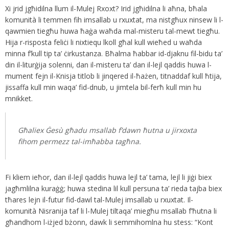
Xi jrid jgħidilna llum il-Mulej Rxoxt? Irid jgħidilna li aħna, bħala
komunità li temmen fih imsallab u rxuxtat, ma nistgħux ninsew li l-
qawmien tiegħu huwa ħaġa waħda mal-misteru tal-mewt tiegħu.
Hija r-risposta feliċi li nixtiequ lkoll għal kull wieħed u waħda
minna f’kull tip ta’ ċirkustanza. Bħalma ħabbar id-djaknu fil-bidu ta’
din il-liturġija solenni, dan il-misteru ta’ dan il-lejl qaddis huwa l-
mument fejn il-Knisja titlob li jinqered il-ħażen, titnaddaf kull ħtija,
jissaffa kull min waqa’ fid-dnub, u jimtela bil-ferħ kull min hu
mnikket.
Għaliex Ġesù għadu msallab f’dawn ħutna u jirxoxta
fihom permezz tal-imħabba tagħna.
Fi kliem ieħor, dan il-lejl qaddis huwa lejl ta’ tama, lejl li jiġi biex
jagħmlilna kuraġġ; huwa stedina lil kull persuna ta’ rieda tajba biex
tħares lejn il-futur fid-dawl tal-Mulej imsallab u rxuxtat. Il-
komunità Nisranija taf li l-Mulej tiltaqa’ miegħu msallab f’ħutna li
għandhom l-iżjed bżonn, dawk li semmihomlna hu stess: “Kont