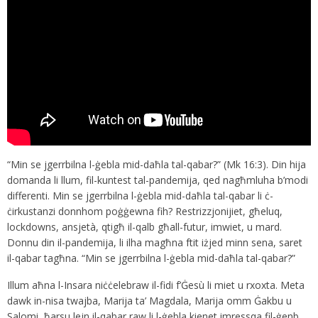
“Min se jgerrbilna l-ġebla mid-daħla tal-qabar?” (Mk 16:3). Din hija
domanda li llum, fil-kuntest tal-pandemija, qed nagħmluha b’modi
differenti. Min se jgerrbilna l-ġebla mid-daħla tal-qabar li ċ-
ċirkustanzi donnhom poġġewna fih? Restrizzjonijiet, għeluq,
lockdowns, ansjetà, qtigħ il-qalb għall-futur, imwiet, u mard.
Donnu din il-pandemija, li ilha magħna ftit iżjed minn sena, saret
il-qabar tagħna. “Min se jgerrbilna l-ġebla mid-daħla tal-qabar?”
Illum aħna l-Insara niċċelebraw il-fidi f’Ġesù li miet u rxoxta. Meta
dawk in-nisa twajba, Marija ta’ Magdala, Marija omm Ġakbu u
Salomi, ħarsu lejn il-qabar raw li l-ġebla kienet imressqa fil-ġenb