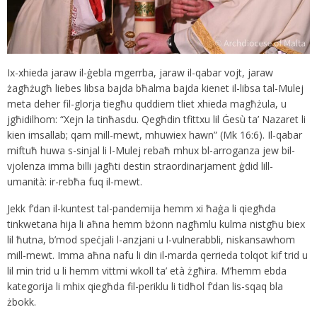
Ix-xhieda jaraw il-ġebla mgerrba, jaraw il-qabar vojt, jaraw
żagħżugħ liebes libsa bajda bħalma bajda kienet il-libsa tal-Mulej
meta deher fil-glorja tiegħu quddiem tliet xhieda magħżula, u
jgħidilhom: “Xejn la tinħasdu. Qegħdin tfittxu lil Ġesù ta’ Nazaret li
kien imsallab; qam mill-mewt, mhuwiex hawn” (Mk 16:6). Il-qabar
miftuħ huwa s-sinjal li l-Mulej rebaħ mhux bl-arroganza jew bil-
vjolenza imma billi jagħti destin straordinarjament ġdid lill-
umanità: ir-rebħa fuq il-mewt.
Jekk f’dan il-kuntest tal-pandemija hemm xi ħaġa li qiegħda
tinkwetana hija li aħna hemm bżonn nagħmlu kulma nistgħu biex
lil ħutna, b’mod speċjali l-anzjani u l-vulnerabbli, niskansawhom
mill-mewt. Imma aħna nafu li din il-marda qerrieda tolqot kif trid u
lil min trid u li hemm vittmi wkoll ta’ età żgħira. M’hemm ebda
kategorija li mhix qiegħda fil-periklu li tidħol f’dan lis-sqaq bla
żbokk.