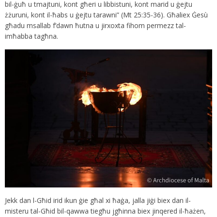
bil-ġuħ u tmajtuni, kont għeri u libbistuni, kont marid u ġejtu
żżuruni, kont il-ħabs u ġejtu tarawni” (Mt 25:35-36). Għaliex Ġesù
għadu msallab f’dawn ħutna u jirxoxta fihom permezz tal-
imħabba tagħna.
Jekk dan l-Għid irid ikun ġie għal xi ħaġa, jalla jiġi biex dan il-
misteru tal-Għid bil-qawwa tiegħu jgħinna biex jinqered il-ħażen,