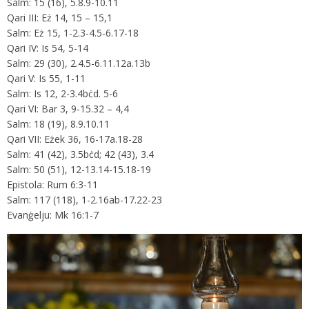
Salm: 15 (16), 5.8.9-10.11
Qari III: Eż 14, 15 – 15,1
Salm: Eż 15, 1-2.3-4.5-6.17-18
Qari IV: Is 54, 5-14
Salm: 29 (30), 2.4.5-6.11.12a.13b
Qari V: Is 55, 1-11
Salm: Is 12, 2-3.4bċd. 5-6
Qari VI: Bar 3, 9-15.32 – 4,4
Salm: 18 (19), 8.9.10.11
Qari VII: Eżek 36, 16-17a.18-28
Salm: 41 (42), 3.5bċd; 42 (43), 3.4
Salm: 50 (51), 12-13.14-15.18-19
Epistola: Rum 6:3-11
Salm: 117 (118), 1-2.16ab-17.22-23
Evanġelju: Mk 16:1-7