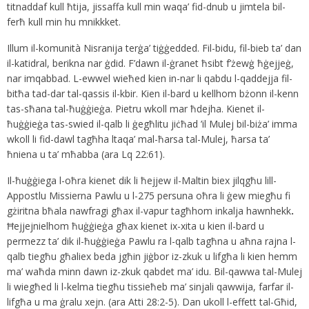
titnaddaf kull ħtija, jissaffa kull min waqa’ fid-dnub u jimtela bil-
ferħ kull min hu mnikkket.
Illum il-komunità Nisranija terġa’ tiġġedded. Fil-bidu, fil-bieb ta’ dan
il-katidral, berikna nar ġdid. F’dawn il-ġranet ħsibt f’żewġ ħġejjeġ,
nar imqabbad. L-ewwel wieħed kien in-nar li qabdu l-qaddejja fil-
bitħa tad-dar tal-qassis il-kbir. Kien il-bard u kellhom bżonn il-kenn
tas-sħana tal-ħuġġieġa. Pietru wkoll mar ħdejha. Kienet il-
ħuġġieġa tas-swied il-qalb li ġegħlitu jiċħad ’il Mulej bil-biża’ imma
wkoll li fid-dawl tagħha ltaqa’ mal-ħarsa tal-Mulej, ħarsa ta’
ħniena u ta’ mħabba (ara Lq 22:61).
Il-ħuġġiega l-oħra kienet dik li ħejjew il-Maltin biex jilqgħu lill-
Appostlu Missierna Pawlu u l-275 persuna oħra li ġew miegħu fi
gżiritna bħala nawfragi għax il-vapur tagħhom inkalja hawnhekk
.
Ħejjejnielhom ħuġġieġa għax kienet ix-xita u kien il-bard u
permezz ta’ dik il-ħuġġieġa Pawlu ra l-qalb tagħna u aħna rajna l-
qalb tiegħu għaliex beda jgħin jiġbor iz-zkuk u lifgħa li kien hemm
ma’ waħda minn dawn iz-zkuk qabdet ma’ idu. Bil-qawwa tal-Mulej
li wiegħed li l-kelma tiegħu tissieħeb ma’ sinjali qawwija, farfar il-
lifgħa u ma ġralu xejn. (ara Atti 28:2-5). Dan ukoll l-effett tal-Għid,