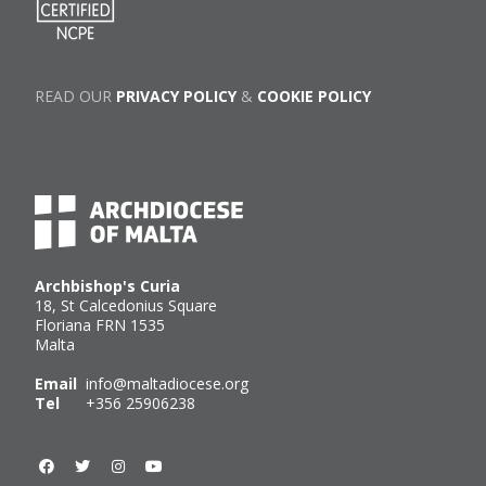
READ OUR
PRIVACY POLICY
&
COOKIE POLICY
Archbishop's Curia
18, St Calcedonius Square
Floriana FRN 1535
Malta
Email
info@maltadiocese.org
Tel
+356 25906238