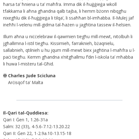
ħarsa ta’ ħniena u ta’ maħfra. Imma dik il-ħuġġieġa wkoll
tfakkarna li aħna għandna qalb tajba, li hemm bżonn nibqgħu
nixegħlu dik il-ħuġġieġa li tilqa’, li ssaħħan bl-imħabba. Il-Mulej jaf
ineħħi l-velenu mill-gidma tal-ħażen u jagħtina tassew il-ħelsien.
Illum aħna u niċċelebraw il-qawmien tiegħu mill-mewt, nitolbuh li
jgħallimna l-istil tiegħu. Kissirnieh, farraknieh, bżaqnielu,
sallabnieh, qtilnieh u hu jqum mill-mewt biex jagħtina l-maħfra u l-
paċi tiegħu. Kemm għandna x’nitgħallmu f’din l-iskola ta’ mħabba
li huwa l-misteru tal-Għid.
✠ Charles Jude Scicluna
Arċisqof ta’ Malta
Il-Qari tal-Quddiesa:
Qari I: Ġen 1, 1.26-31a
Salm: 32 (33), 4-5.6-7.12-13.20.22
Qari II: Ġen 22, 1-2.9a.10-13.15-18