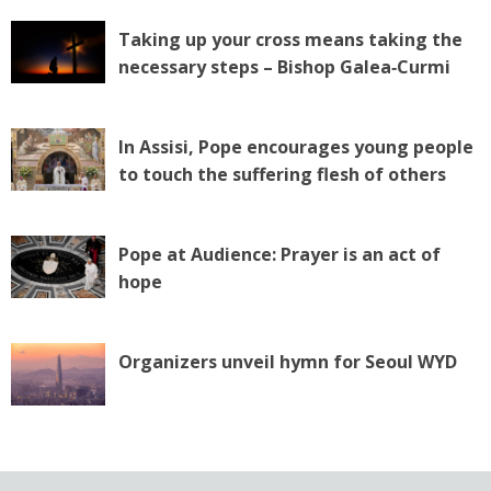
Taking up your cross means taking the
necessary steps – Bishop Galea‑Curmi
In Assisi, Pope encourages young people
to touch the suffering flesh of others
Pope at Audience: Prayer is an act of
hope
Organizers unveil hymn for Seoul WYD