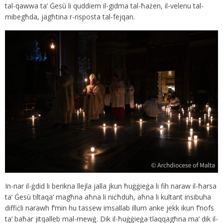
tal-qawwa ta’ Ġesù li quddiem il-gidma tal-ħażen, il-velenu tal-
mibegħda, jagħtina r-risposta tal-fejqan.
In-nar il-ġdid li berikna llejla jalla jkun ħuġġieġa li fih naraw il-ħarsa
ta’ Ġesù tiltaqa’ magħna aħna li niċħduh, aħna li kultant insibuha
diffiċli narawh f’min hu tassew imsallab illum anke jekk ikun f’nofs
ta’ baħar jitqalleb mal-mewġ. Dik il-ħuġġieġa tlaqqagħna ma’ dik il-