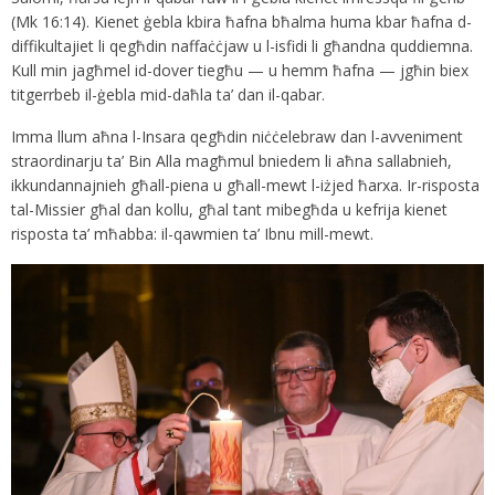
(Mk 16:14). Kienet ġebla kbira ħafna bħalma huma kbar ħafna d-
diffikultajiet li qegħdin naffaċċjaw u l-isfidi li għandna quddiemna.
Kull min jagħmel id-dover tiegħu — u hemm ħafna — jgħin biex
titgerrbeb il-ġebla mid-daħla ta’ dan il-qabar.
Imma llum aħna l-Insara qegħdin niċċelebraw dan l-avveniment
straordinarju ta’ Bin Alla magħmul bniedem li aħna sallabnieh,
ikkundannajnieh għall-piena u għall-mewt l-iżjed ħarxa. Ir-risposta
tal-Missier għal dan kollu, għal tant mibegħda u kefrija kienet
risposta ta’ mħabba: il-qawmien ta’ Ibnu mill-mewt.