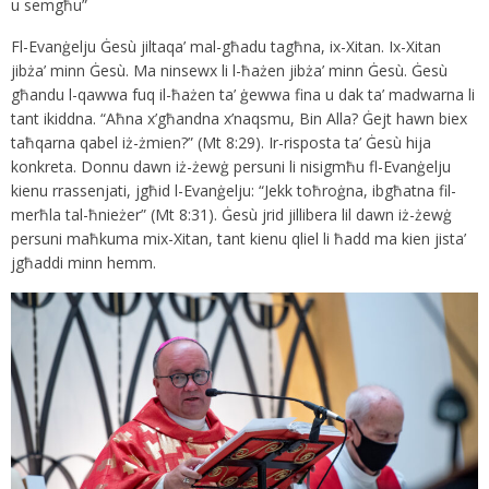
u semgħu”
Fl-Evanġelju Ġesù jiltaqa’ mal-għadu tagħna, ix-Xitan. Ix-Xitan
jibża’ minn Ġesù. Ma ninsewx li l-ħażen jibża’ minn Ġesù. Ġesù
għandu l-qawwa fuq il-ħażen ta’ ġewwa fina u dak ta’ madwarna li
tant ikiddna. “Aħna x’għandna x’naqsmu, Bin Alla? Ġejt hawn biex
taħqarna qabel iż-żmien?” (Mt 8:29). Ir-risposta ta’ Ġesù hija
konkreta. Donnu dawn iż-żewġ persuni li nisigmħu fl-Evanġelju
kienu rrassenjati, jgħid l-Evanġelju: “Jekk toħroġna, ibgħatna fil-
merħla tal-ħnieżer” (Mt 8:31). Ġesù jrid jillibera lil dawn iż-żewġ
persuni maħkuma mix-Xitan, tant kienu qliel li ħadd ma kien jista’
jgħaddi minn hemm.