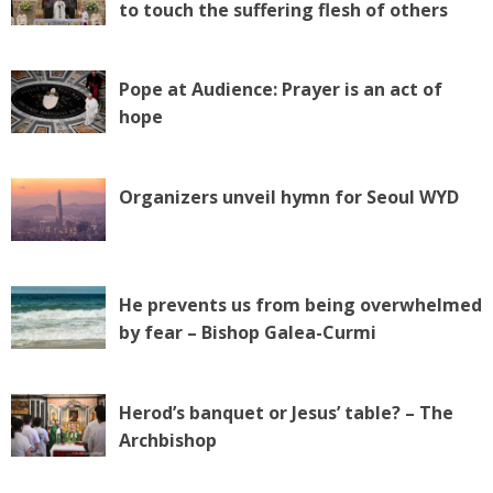
to touch the suffering flesh of others
Pope at Audience: Prayer is an act of
hope
Organizers unveil hymn for Seoul WYD
He prevents us from being overwhelmed
by fear – Bishop Galea-Curmi
Herod’s banquet or Jesus’ table? – The
Archbishop