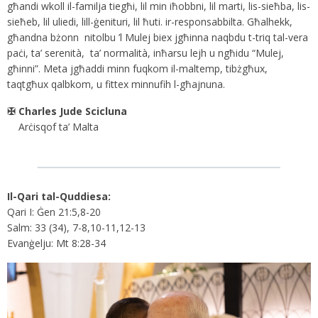
għandi wkoll il-familja tiegħi, lil min iħobbni, lil marti, lis-sieħba, lis-
sieħeb, lil uliedi, lill-ġenituri, lil ħuti. ir-responsabbilta. Għalhekk,
għandna bżonn nitolbu ’l Mulej biex jgħinna naqbdu t-triq tal-vera
paċi, ta’ serenità, ta’ normalità, inħarsu lejh u ngħidu “Mulej,
għinni”. Meta jgħaddi minn fuqkom il-maltemp, tibżgħux,
taqtgħux qalbkom, u fittex minnufih l-għajnuna.
✠ Charles Jude Scicluna
Arċisqof ta’ Malta
Il-Qari tal-Quddiesa:
Qari I: Ġen 21:5,8-20
Salm: 33 (34), 7-8,10-11,12-13
Evanġelju: Mt 8:28-34