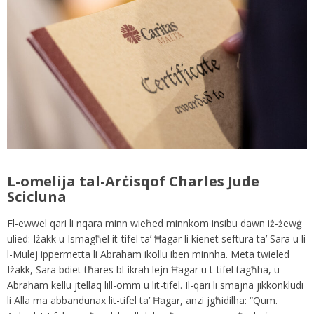
L-omelija tal-Arċisqof Charles Jude
Scicluna
Fl-ewwel qari li nqara minn wieħed minnkom insibu dawn iż-żewġ
ulied: Iżakk u Ismagħel it-tifel ta’ Ħagar li kienet seftura ta’ Sara u li
l-Mulej ippermetta li Abraham ikollu iben minnha. Meta twieled
Iżakk, Sara bdiet tħares bl-ikrah lejn Ħagar u t-tifel tagħha, u
Abraham kellu jtellaq lill-omm u lit-tifel. Il-qari li smajna jikkonkludi
li Alla ma abbandunax lit-tifel ta’ Ħagar, anzi jgħidilha: “Qum.