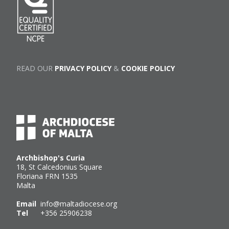
READ OUR
PRIVACY POLICY
&
COOKIE POLICY
Archbishop's Curia
18, St Calcedonius Square
Floriana FRN 1535
Malta
Email
info@maltadiocese.org
Tel
+356 25906238