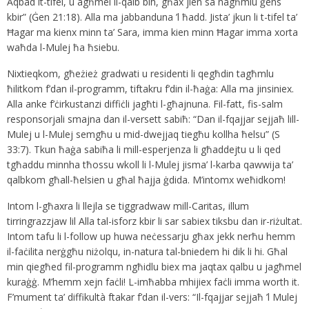
Aqbad it-tifel, u agħmel il-qalb bih, għax jien sa nagħmlu ġens
kbir” (Ġen 21:18). Alla ma jabbanduna ’l ħadd. Jista’ jkun li t-tifel ta’
Ħagar ma kienx minn ta’ Sara, imma kien minn Ħagar imma xorta
waħda l-Mulej ħa ħsiebu.
Nixtieqkom, għeżież gradwati u residenti li qegħdin tagħmlu
ħilitkom f’dan il-programm, tiftakru f’din il-ħaġa: Alla ma jinsiniex.
Alla anke f’ċirkustanzi diffiċli jagħti l-għajnuna. Fil-fatt, fis-salm
responsorjali smajna dan il-versett sabiħ: “Dan il-fqajjar sejjaħ lill-
Mulej u l-Mulej semgħu u mid-dwejjaq tiegħu kollha ħelsu” (S
33:7). Tkun ħaġa sabiħa li mill-esperjenza li għaddejtu u li qed
tgħaddu minnha tħossu wkoll li l-Mulej jisma’ l-karba qawwija ta’
qalbkom għall-ħelsien u għal ħajja ġdida. M’intomx weħidkom!
Intom l-għaxra li llejla se tiggradwaw mill-Caritas, illum
tirringrazzjaw lil Alla tal-isforz kbir li sar sabiex tiksbu dan ir-riżultat.
Intom tafu li l-follow up huwa neċessarju għax jekk nerħu hemm
il-faċilita nerġgħu niżolqu, in-natura tal-bniedem hi dik li hi. Għal
min qiegħed fil-programm ngħidlu biex ma jaqtax qalbu u jagħmel
kuraġġ. M’hemm xejn faċli! L-imħabba mhijiex faċli imma worth it.
F’mument ta’ diffikultà ftakar f’dan il-vers: “Il-fqajjar sejjaħ ’l Mulej