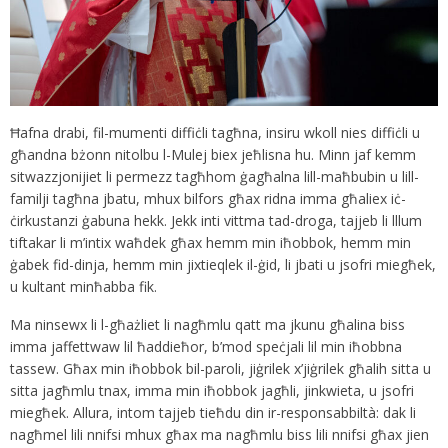
Ħafna drabi, fil-mumenti diffiċli tagħna, insiru wkoll nies diffiċli u
għandna bżonn nitolbu l-Mulej biex jeħlisna hu. Minn jaf kemm
sitwazzjonijiet li permezz tagħhom ġagħalna lill-maħbubin u lill-
familji tagħna jbatu, mhux bilfors għax ridna imma għaliex iċ-
ċirkustanzi ġabuna hekk. Jekk inti vittma tad-droga, tajjeb li lllum
tiftakar li m’intix waħdek għax hemm min iħobbok, hemm min
ġabek fid-dinja, hemm min jixtieqlek il-ġid, li jbati u jsofri miegħek,
u kultant minħabba fik.
Ma ninsewx li l-għażliet li nagħmlu qatt ma jkunu għalina biss
imma jaffettwaw lil ħaddieħor, b’mod speċjali lil min iħobbna
tassew. Għax min iħobbok bil-paroli, jiġrilek x’jiġrilek għalih sitta u
sitta jagħmlu tnax, imma min iħobbok jagħli, jinkwieta, u jsofri
miegħek. Allura, intom tajjeb tieħdu din ir-responsabbiltà: dak li
nagħmel lili nnifsi mhux għax ma nagħmlu biss lili nnifsi għax jien