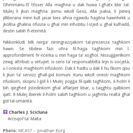
Għimmanu-El tfisser Alla magħna u dak huwa l-għatx kbir tal-
Mulej li jkun magħna. Jismu wkoll Ġesù, Alla jsalva, li jixtieq
jilliberana minn kull jasar biex aħna ngawdu ħajjitna hawnhekk u
jkollna għalina nfusna u għal min inħobbu l-iżjed u għal kulħadd,
destin sabih fl-eternità.
Nikkonkludi billi nerġa’ nirringrazzjakom tal-preżenza tagħkom
hawn. Se tibdew fażi oħra fil-ħajja tagħkom: min l-
approfondiment fir-riċerka u min ħajja ta’ xogħol. Nissuġġerilkom
żewġ attributi u virtujiet: is-sens ta’ responsabbiltà lejn is-soċjetà,
u l-onestà magħkom infuskom. Dak li ħadtu u dak li hu fikom qisu
li jkun ta’ servizz għall-ġid komuni. Kunu wkoll onesti magħkom
nfuskom, skopru l-ġid li l-Mulej poġġa fil-qalb tagħkom, il-ħolm li
bih qiegħed jistedinkom għal affarijiet kbar, u taqgħtu qalbkom
qatt. Il-Mulej ibierek il-ħolm sabiħ tagħkom u jagħmlu realtà għal
ġid tal-umanità.
Charles J. Scicluna
Arċisqof ta’ Malta
Photo:
MCAST – Jonathan Borg