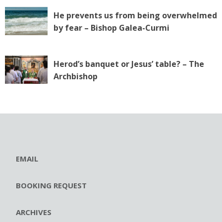
He prevents us from being overwhelmed
by fear – Bishop Galea-Curmi
Herod’s banquet or Jesus’ table? – The
Archbishop
EMAIL
BOOKING REQUEST
ARCHIVES