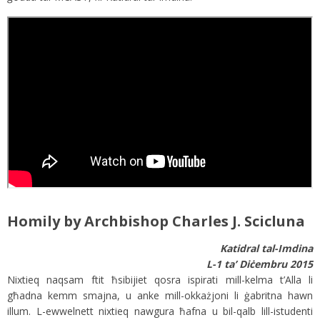
Homily by Archbishop Charles J. Scicluna
Katidral tal-Imdina
L-1 ta’ Diċembru 2015
Nixtieq naqsam ftit ħsibijiet qosra ispirati mill-kelma t’Alla li
għadna kemm smajna, u anke mill-okkażjoni li ġabritna hawn
illum. L-ewwelnett nixtieq nawgura ħafna u bil-qalb lill-istudenti