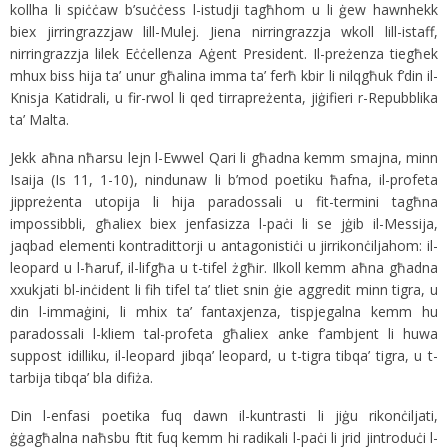
kollha li spiċċaw b’suċċess l-istudji tagħhom u li ġew hawnhekk
biex jirringrazzjaw lill-Mulej. Jiena nirringrazzja wkoll lill-istaff,
nirringrazzja lilek Eċċellenza Aġent President. Il-preżenza tiegħek
mhux biss hija ta’ unur għalina imma ta’ ferħ kbir li nilqgħuk f’din il-
Knisja Katidrali, u fir-rwol li qed tirrapreżenta, jiġifieri r-Repubblika
ta’ Malta.
Jekk aħna nħarsu lejn l-Ewwel Qari li għadna kemm smajna, minn
Isaija (Is 11, 1-10), nindunaw li b’mod poetiku ħafna, il-profeta
jippreżenta utopija li hija paradossali u fit-termini tagħna
impossibbli, għaliex biex jenfasizza l-paċi li se jġib il-Messija,
jaqbad elementi kontradittorji u antagonistiċi u jirrikonċiljahom: il-
leopard u l-ħaruf, il-lifgħa u t-tifel żgħir. Ilkoll kemm aħna għadna
xxukjati bl-inċident li fih tifel ta’ tliet snin ġie aggredit minn tigra, u
din l-immaġini, li mhix ta’ fantaxjenza, tispjegalna kemm hu
paradossali l-kliem tal-profeta għaliex anke f’ambjent li huwa
suppost idilliku, il-leopard jibqa’ leopard, u t-tigra tibqa’ tigra, u t-
tarbija tibqa’ bla difiża.
Din l-enfasi poetika fuq dawn il-kuntrasti li jiġu rikonċiljati,
ġġagħalna naħsbu ftit fuq kemm hi radikali l-paċi li jrid jintroduċi l-