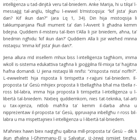
intelliġenza u tad-dinjità veru tal-bniedem. Anke Marija, hi u tilqa’ l-
messaġġ tal-anġlu, tilqgħu l-ewwel b’mistoqsija: “kif jista’ jkun
dan? Kif ikun dan?” (ara Lq 1, 34). Din hija mistoqsija li
takkumpanjana f’kull mument ta’ dan l-Avvent li għadna kemm
bdejna. Quddiem il-misteru tal-Iben t’Alla li jsir bniedem, aħna, ta’
bnedmin ngħidu: ‘kif ikun dan?’ Quddiem Alla li jsir wieħed minna
nistaqsu: ‘imma kif jista’ jkun dan?’.
Jiena allura rrid insellem mhux biss l-intelliġenza tagħkom, imma
wkoll is-sistema edukattiva tagħna li jpoġġilna fil-mixja ta’ ħajjitna
ħafna domandi. U jiena nistaqsi lili nnifsi: “x’risposta nista’ noffri?”.
L-ewwelnett hija risposta li tirrispetta r-raġuni tal-bniedem. Il-
proposta ta’ Ġesù mhijiex proposta li tbellagħha bħal ma tbella r-
ross bil-labra, imma hija proposta li tirrispetta l-intelliġenza u l-
libertà tal-bniedem. Nixtieq quddiemkom, nies tat-teknika, tal-arti
u tax-xjenza, nitlob maħfra ta’ kemm il-darba aħna u
nippreżentaw il-proposta ta’ Ġesù, ippruvajna inbellgħu r-ross bil-
labra u ma rrispettajniex l-intelliġenza u l-libertà tal-bniedem.
M’aħniex hawn biex naqtgħu qalbna mill-proposta ta’ Ġesù – dik li
jkun għalina l-Għimmanu-El u Salvatur, iż-żewġ ismijiet tiegħu.