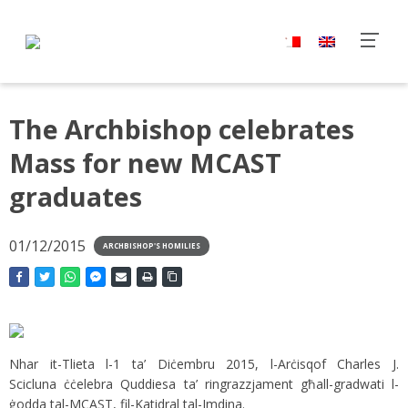
The Archbishop celebrates
Mass for new MCAST
graduates
01/12/2015
ARCHBISHOP'S HOMILIES
Nhar it-Tlieta l-1 ta’ Diċembru 2015, l-Arċisqof Charles J.
Scicluna ċċelebra Quddiesa ta’ ringrazzjament għall-gradwati l-
ġodda tal-MCAST, fil-Katidral tal-Imdina.