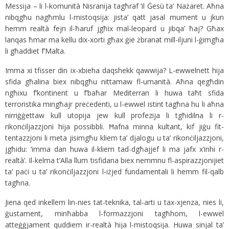
Messija – li l-komunità Nisranija tagħraf ’il Ġesù ta’ Nażaret. Aħna
nibqgħu nagħmlu l-mistoqsija: jista’ qatt jasal mument u jkun
hemm realtà fejn il-ħaruf jgħix mal-leopard u jibqa’ ħaj? Għax
lanqas ħmar ma kellu dix-xorti għax ġie żbranat mill-iljuni l-ġimgħa
li għaddiet f’Malta.
Imma xi tfisser din ix-xbieha daqshekk qawwija? L-ewwelnett hija
sfida għalina biex nibqgħu nittamaw fl-umanità. Aħna qegħdin
ngħixu f’kontinent u f’baħar Mediterran li huwa taħt sfida
terroristika mingħajr preċedenti, u l-ewwel istint tagħna hu li aħna
nirriġġettaw kull utopija jew kull profezija li tgħidilna li r-
rikonċiljazzjoni hija possibbli. Ħafna minna kultant, kif jiġu fit-
tentazzjoni li meta jisimgħu kliem ta’ djalogu u ta’ rikonċiljazzjoni,
jgħidu: ‘imma dan huwa il-kliem tad-dgħajjef li ma jafx x’inhi r-
realtà’. Il-kelma t’Alla llum tisfidana biex nemmnu fl-aspirazzjonijiet
ta’ paċi u ta’ rikonċiljazzjoni l-iżjed fundamentali li hemm fil-qalb
tagħna.
Jiena qed inkellem lin-nies tat-teknika, tal-arti u tax-xjenza, nies li,
ġustament, minħabba l-formazzjoni tagħhom, l-ewwel
atteġġjament quddiem ir-realtà hija l-mistoqsija. Huwa sinjal ta’