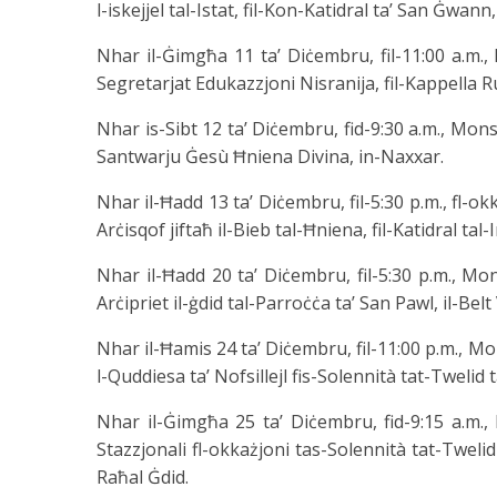
l-iskejjel tal-Istat, fil-Kon-Katidral ta’ San Ġwann, 
Nhar il-Ġimgħa 11 ta’ Diċembru, fil-11:00 a.m.,
Segretarjat Edukazzjoni Nisranija, fil-Kappella Ru
Nhar is-Sibt 12 ta’ Diċembru, fid-9:30 a.m., Mons
Santwarju Ġesù Ħniena Divina, in-Naxxar.
Nhar il-Ħadd 13 ta’ Diċembru, fil-5:30 p.m., fl-
Arċisqof jiftaħ il-Bieb tal-Ħniena, fil-Katidral ta
Nhar il-Ħadd 20 ta’ Diċembru, fil-5:30 p.m., Mon
Arċipriet il-ġdid tal-Parroċċa ta’ San Pawl, il-Belt 
Nhar il-Ħamis 24 ta’ Diċembru, fil-11:00 p.m., Mon
l-Quddiesa ta’ Nofsillejl fis-Solennità tat-Twelid t
Nhar il-Ġimgħa 25 ta’ Diċembru, fid-9:15 a.m.,
Stazzjonali fl-okkażjoni tas-Solennità tat-Twelid t
Raħal Ġdid.