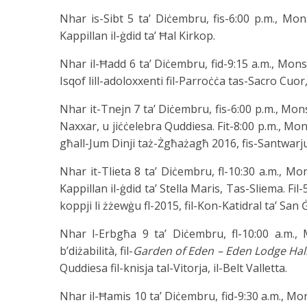
Nhar is-Sibt 5 ta’ Diċembru, fis-6:00 p.m., Mon
Kappillan il-ġdid ta’ Ħal Kirkop.
Nhar il-Ħadd 6 ta’ Diċembru, fid-9:15 a.m., Mon
Isqof lill-adoloxxenti fil-Parroċċa tas-Sacro Cuor
Nhar it-Tnejn 7 ta’ Diċembru, fis-6:00 p.m., Mons
Naxxar, u jiċċelebra Quddiesa. Fit-8:00 p.m., Mons
għall-Jum Dinji taż-Żgħażagħ 2016, fis-Santwarj
Nhar it-Tlieta 8 ta’ Diċembru, fl-10:30 a.m., Mo
Kappillan il-ġdid ta’ Stella Maris, Tas-Sliema. Fi
koppji li żżewġu fl-2015, fil-Kon-Katidral ta’ San 
Nhar l-Erbgħa 9 ta’ Diċembru, fl-10:00 a.m., 
b’diżabilità, fil-
Garden of Eden – Eden Lodge Hal
Quddiesa fil-knisja tal-Vitorja, il-Belt Valletta.
Nhar il-Ħamis 10 ta’ Diċembru, fid-9:30 a.m., Mon