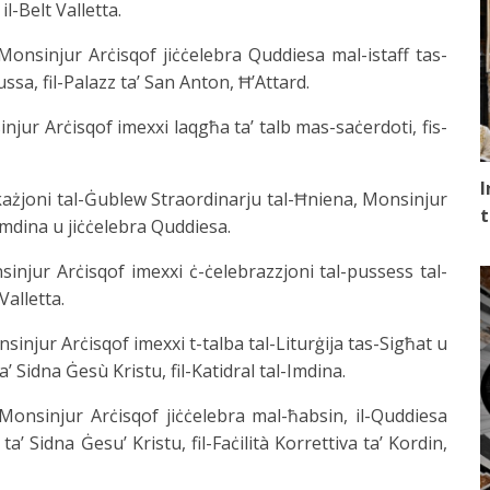
il-Belt Valletta.
 Monsinjur Arċisqof jiċċelebra Quddiesa mal-istaff tas-
ssa, fil-Palazz ta’ San Anton, Ħ’Attard.
injur Arċisqof imexxi laqgħa ta’ talb mas-saċerdoti, fis-
I
okkażjoni tal-Ġublew Straordinarju tal-Ħniena, Monsinjur
t
l-Imdina u jiċċelebra Quddiesa.
sinjur Arċisqof imexxi ċ-ċelebrazzjoni tal-pussess tal-
Valletta.
sinjur Arċisqof imexxi t-talba tal-Liturġija tas-Sigħat u
a’ Sidna Ġesù Kristu, fil-Katidral tal-Imdina.
 Monsinjur Arċisqof jiċċelebra mal-ħabsin, il-Quddiesa
a’ Sidna Ġesu’ Kristu, fil-Faċilità Korrettiva ta’ Kordin,