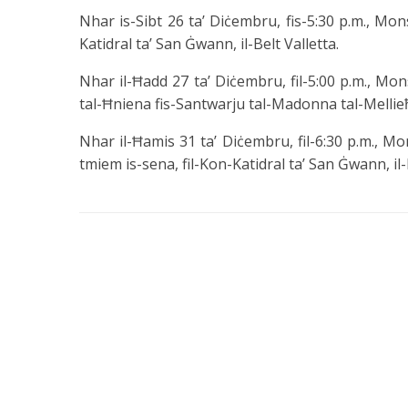
Nhar is-Sibt 26 ta’ Diċembru, fis-5:30 p.m., Mons
Katidral ta’ San Ġwann, il-Belt Valletta.
Nhar il-Ħadd 27 ta’ Diċembru, fil-5:00 p.m., Mon
tal-Ħniena fis-Santwarju tal-Madonna tal-Mellie
Nhar il-Ħamis 31 ta’ Diċembru, fil-6:30 p.m., Mon
tmiem is-sena, fil-Kon-Katidral ta’ San Ġwann, il-B