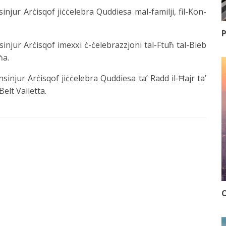
injur Arċisqof jiċċelebra Quddiesa mal-familji, fil-Kon-
P
sinjur Arċisqof imexxi ċ-ċelebrazzjoni tal-Ftuħ tal-Bieb
ħa.
sinjur Arċisqof jiċċelebra Quddiesa ta’ Radd il-Ħajr ta’
elt Valletta.
O