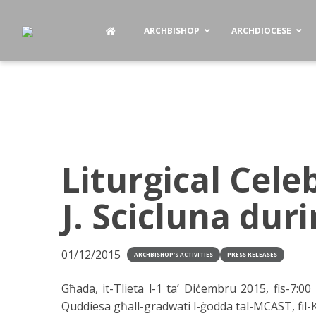
ARCHBISHOP
ARCHDIOCESE
Liturgical Cele
J. Scicluna du
01/12/2015
ARCHBISHOP'S ACTIVITIES
PRESS RELEASES
Għada, it-Tlieta l-1 ta’ Diċembru 2015, fis-7:00
Quddiesa għall-gradwati l-ġodda tal-MCAST, fil-K