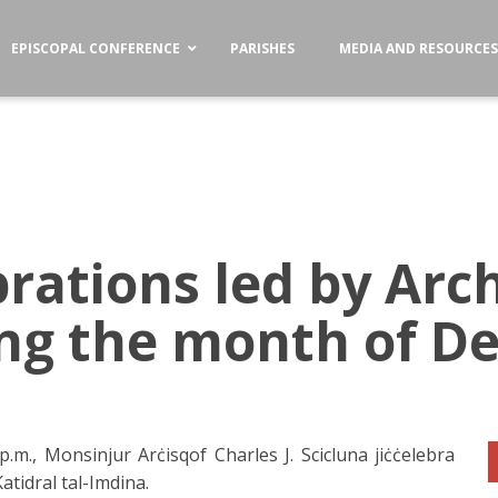
EPISCOPAL CONFERENCE
PARISHES
MEDIA AND RESOURCE
brations led by Ar
ring the month of 
 p.m., Monsinjur Arċisqof Charles J. Scicluna jiċċelebra
atidral tal-Imdina.