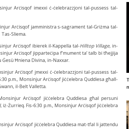
sinjur Arċisqof imexxi ċ-ċelebrazzjoni tal-pussess tal-
sinjur Arċisqof jamministra s-sagrament tal-Griżma tal-
, Tas-Sliema.
injur Arċisqof ibierek il-Kappella tal-
Hilltop Village
, in-
injur Arċisqof jipparteċipa f’mument ta’ talb bi tħejjija
u Ġesù Ħniena Divina, in-Naxxar.
nsinjur Arċisqof jmexxi ċ-ċelebrazzjoni tal-pussess tal-
l-5:30 p.m., Monsinjur Arċisqof jiċċelebra Quddiesa għall-
T
Ġwann, il-Belt Valletta.
n
Monsinjur Arċisqof jiċċelebra Quddiesa għal persuni
l
, iż-Żurrieq. Fis-6:30 p.m., Monsinjur Arċisqof jiċċelebra
sinjur Arċisqof jiċċelebra Quddiesa mat-tfal li jattendu