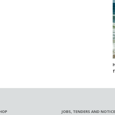
H
f
HOP
JOBS, TENDERS AND NOTIC