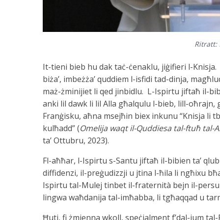
Ritratt
It-tieni bieb hu dak taċ-ċenaklu, jiġifieri l-Knisja.
biża’, imbeżża’ quddiem l-isfidi tad-dinja, magħluq
maż-żminijiet li qed jinbidlu. L-Ispirtu jiftaħ il-bi
anki lil dawk li lil Alla għalqulu l-bieb, lill-oħraj
Franġisku, aħna msejħin biex inkunu “Knisja li tb
kulħadd” (
Omelija waqt il-Quddiesa tal-ftuħ tal-A
ta’ Ottubru, 2023).
Fl-aħħar, l-Ispirtu s-Santu jiftaħ il-bibien ta’ ql
diffidenzi, il-preġudizzji u jtina l-ħila li ngħixu
Ispirtu tal-Mulej tinbet il-fraternità bejn il-persun
lingwa waħdanija tal-imħabba, li tgħaqqad u tar
Ħuti, fi żmienna wkoll, speċjalment f’dal-jum ta