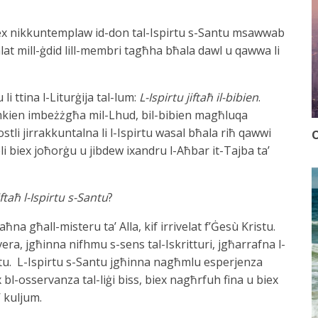
iex nikkuntemplaw id-don tal-Ispirtu s-Santu msawwab
alat mill-ġdid lill-membri tagħha bħala dawl u qawwa li
i ttina l-Liturġija tal-lum:
L-Ispirtu jiftaħ il-bibien
.
 flimkien imbeżżgħa mil-Lhud, bil-bibien magħluqa
postli jirrakkuntalna li l-Ispirtu wasal bħala riħ qawwi
O
ipli biex joħorġu u jibdew ixandru l-Aħbar it-Tajba ta’
ftaħ l-Ispirtu s-Santu
?
taħna għall-misteru ta’ Alla, kif irrivelat f’Ġesù Kristu.
 vera, jgħinna nifhmu s-sens tal-Iskritturi, jgħarrafna l-
jtu. L-Ispirtu s-Santu jgħinna nagħmlu esperjenza
bl-osservanza tal-liġi biss, biex nagħrfuh fina u biex
’ kuljum.