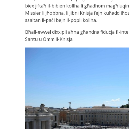
biex jiftaħ il-bibien kollha li għadhom magħluqi
Missier li jħobbna, li jibni Knisja fejn kuħadd iħos
ssaltan il-paċi bejn il-popli kollha.
Bħall-ewwel dixxipli aħna għandna fiduċja fl-inte
Santu u Omm il-Knisja.