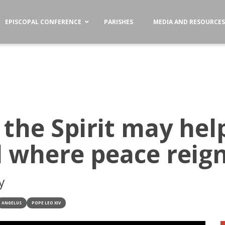
EPISCOPAL CONFERENCE
PARISHES
MEDIA AND RESOURCE
the Spirit may help
d where peace reig
y
ANGELUS
POPE LEO XIV