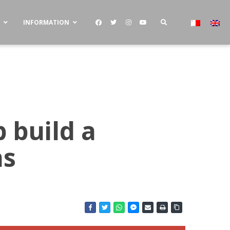
S
INFORMATION
 build a
ns