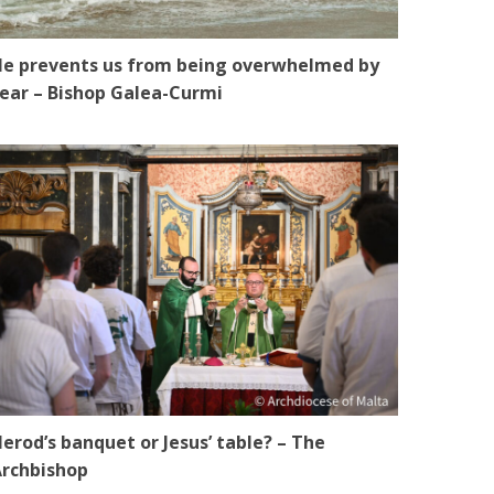
e prevents us from being overwhelmed by
ear – Bishop Galea-Curmi
erod’s banquet or Jesus’ table? – The
rchbishop