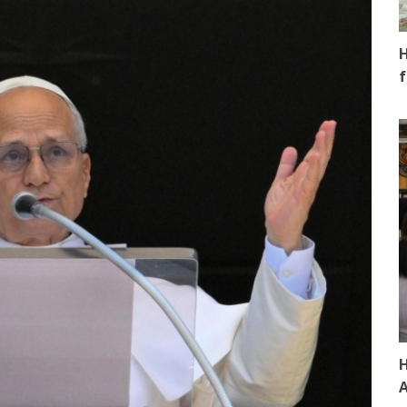
H
f
H
A