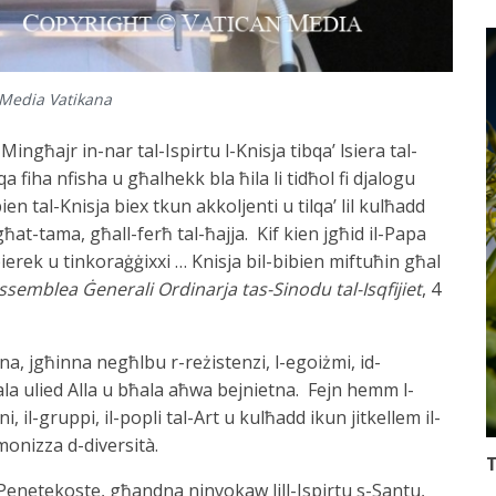
: Media Vatikana
 Mingħajr in-nar tal-Ispirtu l-Knisja tibqa’ lsiera tal-
a fiha nfisha u għalhekk bla ħila li tidħol fi djalogu
bien tal-Knisja biex tkun akkoljenti u tilqa’ lil kulħadd
n, għat-tama, għall-ferħ tal-ħajja. Kif kien jgħid il-Papa
ierek u tinkoraġġixxi … Knisja bil-bibien miftuħin għal
ssemblea Ġenerali Ordinarja tas-Sinodu tal-Isqfijiet
, 4
ubna, jgħinna negħlbu r-reżistenzi, l-egoiżmi, id-
 bħala ulied Alla u bħala aħwa bejnietna. Fejn hemm l-
i, il-gruppi, il-popli tal-Art u kulħadd ikun jitkellem il-
monizza d-diversità.
T
l-Penetekoste, għandna ninvokaw lill-Ispirtu s-Santu,