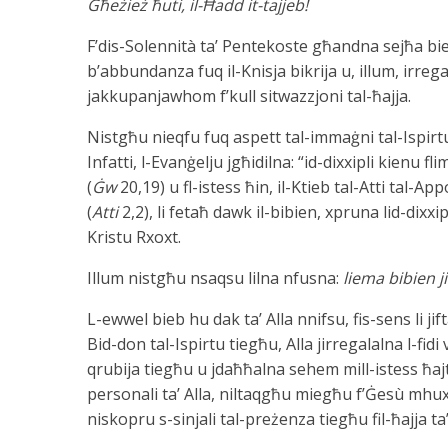
Għe
żież ħuti, il-Ħadd it-tajjeb
!
F’dis-Solennità ta’ Pentekoste għandna sejħa b
b’abbundanza fuq il-Knisja bikrija u, illum, irreg
jakkupanjawhom f’kull sitwazzjoni tal-ħajja.
Nistgħu nieqfu fuq aspett tal-immaġni tal-Ispirtu l
Infatti, l-Evanġelju jgħidilna: “id-dixxipli kienu
(
Ġw
20,19) u fl-istess ħin, il-Ktieb tal-Atti tal-Ap
(
Atti
2,2), li fetaħ dawk il-bibien, xpruna lid-dixx
Kristu Rxoxt.
Illum nistgħu nsaqsu lilna nfusna:
liema bibien ji
L-ewwel bieb hu dak ta’ Alla nnifsu, fis-sens li jif
Bid-don tal-Ispirtu tiegħu, Alla jirregalalna l-fidi
qrubija tiegħu u jdaħħalna sehem mill-istess ħa
personali ta’ Alla, niltaqgħu miegħu f’Ġesù mhux 
niskopru s-sinjali tal-preżenza tiegħu fil-ħajja ta