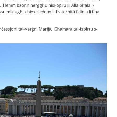
n. Hemm bżonn nerġgħu niskopru lil Alla bħala l-
su milqugħ u biex iseddaq il-fraternità f’dinja li fiha
rċessjoni tal-Verġni Marija, Għamara tal-Ispirtu s-