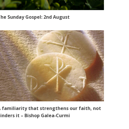
he Sunday Gospel: 2nd August
 familiarity that strengthens our faith, not
inders it – Bishop Galea‑Curmi