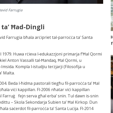
avid Farrugia
 ta’ Ħad-Dingli
H
vid Farrugia bħala arċipriet tal‑parroċċa ta’ Santa
f
il 1979. Huwa rċieva l‑edukazzjoni primarja f’Ħal Qormi
kiel Anton Vassalli tal‑Ħandaq, Ħal Qormi, u
Imsida. Kompla l‑istudjiu terzjarji (Filosofija u
a’ Malta.
04. Beda l‑ħidma pastorali tiegħu fil‑parroċċa ta’ Ħal
ala viċi kappillan. Fl‑2006 nħatar viċi kappillan
al Farruġ fejn serva għal erba’ snin. Tul dawn is‑snin
nedittu – Skola Sekondarja Subien ta’ Ħal Kirkop. Dun
ħala saċerdot fil‑parroċċa ta’ Santa Luċija. Fl‑2014