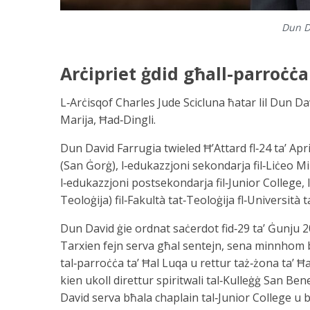
Dun D
Arċipriet ġdid għall-parroċċa
L‑Arċisqof Charles Jude Scicluna ħatar lil Dun Da
Marija, Ħad‑Dingli.
Dun David Farrugia twieled Ħ’Attard fl‑24 ta’ Apr
(San Ġorġ), l‑edukazzjoni sekondarja fil‑Liċeo Mi
l‑edukazzjoni postsekondarja fil‑Junior College, l‑
Teoloġija) fil‑Fakultà tat‑Teoloġija fl‑Università t
Dun David ġie ordnat saċerdot fid‑29 ta’ Ġunju 20
Tarxien fejn serva għal sentejn, sena minnhom bħ
tal‑parroċċa ta’ Ħal Luqa u rettur taż‑żona ta’ Ħ
kien ukoll direttur spiritwali tal‑Kulleġġ San Be
David serva bħala chaplain tal‑Junior College u b