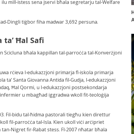
 ilu mill‑istess sena jservi bħala segretarju tal‑Welfare
H
A
Ħad‑Dingli tiġbor fiha madwar 3,692 persuna.
 ta’ Ħal Safi
an Scicluna bħala kappillan tal‑parroċċa tal‑Konverżjoni
uwa rċieva l‑edukazzjoni primarja fl‑iskola primarja
ola ta’ Santa Giovanna Antida fil‑Gudja, l‑edukazzjoni
andaq, Ħal Qormi, u l‑edukazzjoni postsekondarja
 infermier u mbagħad iggradwa wkoll fit‑teoloġija
3. Fil‑bidu tal‑ħidma pastorali tiegħu kien direttur
l fil‑parroċċa tal‑Isla. Kien ukoll viċi arċipriet
 tan‑Nigret fir‑Rabat stess. Fl‑2007 nħatar bħala