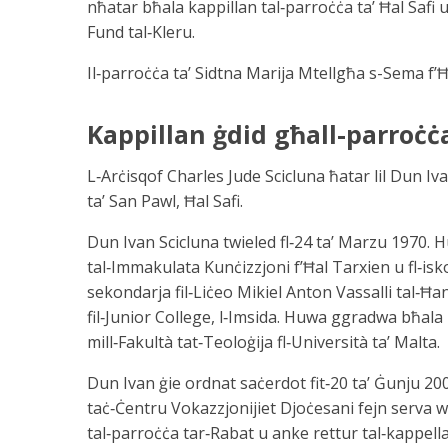
nħatar bħala kappillan tal‑parroċċa ta’ Ħal Safi u
Fund tal‑Kleru.
Il‑parroċċa ta’ Sidtna Marija Mtellgħa s-Sema f’
Kappillan ġdid għall-parroċċa
L‑Arċisqof Charles Jude Scicluna ħatar lil Dun Iv
ta’ San Pawl, Ħal Safi.
Dun Ivan Scicluna twieled fl‑24 ta’ Marzu 1970. H
tal‑Immakulata Kunċizzjoni f’Ħal Tarxien u fl‑isk
sekondarja fil‑Liċeo Mikiel Anton Vassalli tal‑Ħ
fil‑Junior College, l‑Imsida. Huwa ggradwa bħala
mill‑Fakultà tat‑Teoloġija fl‑Università ta’ Malta.
Dun Ivan ġie ordnat saċerdot fit‑20 ta’ Ġunju 200
taċ‑Ċentru Vokazzjonijiet Djoċesani fejn serva wkol
tal‑parroċċa tar‑Rabat u anke rettur tal‑kappella