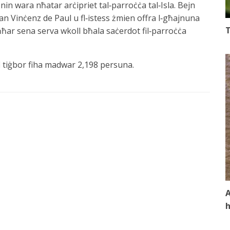
nin wara nħatar arċipriet tal‑parroċċa tal‑Isla. Bejn
San Vinċenz de Paul u fl‑istess żmien offra l‑għajnuna
T
‑aħħar sena serva wkoll bħala saċerdot fil‑parroċċa
fi tiġbor fiha madwar 2,198 persuna.
A
h