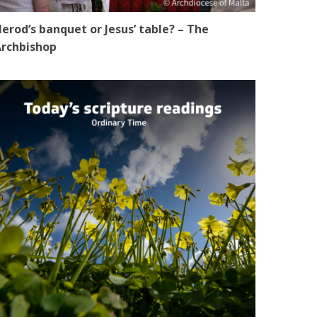
erod’s banquet or Jesus’ table? – The
rchbishop