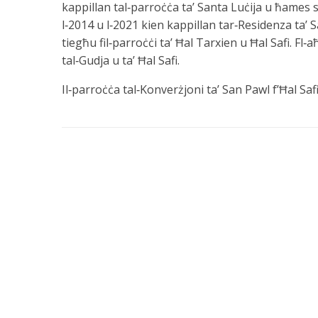
kappillan tal‑parroċċa ta’ Santa Luċija u ħames s
l‑2014 u l‑2021 kien kappillan tar‑Residenza ta’ 
tiegħu fil‑parroċċi ta’ Ħal Tarxien u Ħal Safi. Fl
tal‑Gudja u ta’ Ħal Safi.
Il‑parroċċa tal‑Konverżjoni ta’ San Pawl f’Ħal Sa