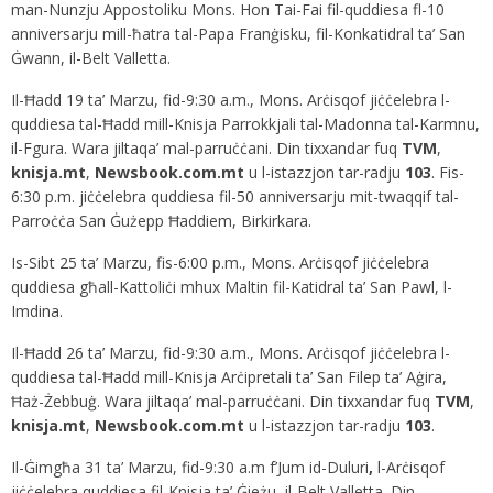
man-Nunzju Appostoliku Mons. Hon Tai-Fai fil-quddiesa fl-10
anniversarju mill-ħatra tal-Papa Franġisku, fil-Konkatidral ta’ San
Ġwann, il-Belt Valletta.
Il-Ħadd 19 ta’ Marzu, fid-9:30 a.m., Mons. Arċisqof jiċċelebra l-
quddiesa tal-Ħadd mill-Knisja Parrokkjali tal-Madonna tal-Karmnu,
il-Fgura. Wara jiltaqa’ mal-parruċċani. Din tixxandar fuq
TVM
,
knisja.mt
,
Newsbook.com.mt
u l-istazzjon tar-radju
103
. Fis-
6:30 p.m. jiċċelebra quddiesa fil-50 anniversarju mit-twaqqif tal-
Parroċċa San Ġużepp Ħaddiem, Birkirkara.
Is-Sibt 25 ta’ Marzu, fis-6:00 p.m., Mons. Arċisqof jiċċelebra
quddiesa għall-Kattoliċi mhux Maltin fil-Katidral ta’ San Pawl, l-
Imdina.
Il-Ħadd 26 ta’ Marzu, fid-9:30 a.m., Mons. Arċisqof jiċċelebra l-
quddiesa tal-Ħadd mill-Knisja Arċipretali ta’ San Filep ta’ Aġira,
Ħaż-Żebbuġ. Wara jiltaqa’ mal-parruċċani. Din tixxandar fuq
TVM
,
knisja.mt
,
Newsbook.com.mt
u l-istazzjon tar-radju
103
.
Il-Ġimgħa 31 ta’ Marzu, fid-9:30 a.m f’Jum id-Duluri
,
l-Arċisqof
jiċċelebra quddiesa fil-Knisja ta’ Ġieżu, il-Belt Valletta. Din