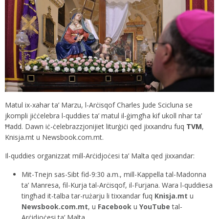
Matul ix-xahar ta’ Marzu, l-Arċisqof Charles Jude Scicluna se
jkompli jiċċelebra l-quddies ta’ matul il-ġimgħa kif ukoll nhar ta’
Ħadd. Dawn iċ-ċelebrazzjonijiet liturġiċi qed jixxandru fuq
TVM
,
Knisja.mt u Newsbook.com.mt.
Il-quddies organizzat mill-Arċidjoċesi ta’ Malta qed jixxandar:
Mit-Tnejn sas-Sibt fid-9:30 a.m., mill-Kappella tal-Madonna
ta’ Manresa, fil-Kurja tal-Arċisqof, il-Furjana. Wara l-quddiesa
tingħad it-talba tar-rużarju li tixxandar fuq
Knisja.mt
u
Newsbook.com.mt
, u
Facebook
u
YouTube
tal-
Arċidjoċesi ta’ Malta.