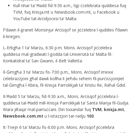
Kull nhar ta’ Ħadd fid-9:30 a.m., tiġi ċċelebrata quddiesa fuq
TVM, fuq Knisja.mt u Newsbook.com.mt, u Facebook u
YouTube tal-Arċidjoċesi ta’ Malta.
F’dawn il-ġranet Monsinjur Arċisqof se jiċċelebra l-quddies f’dawn
il-knejjes:
L-Erbgħa 1 ta’ Marzu, 6:30 p.m. Mons. Arċisqof jiċċelebra
quddiesa mal-gradwati l-ġodda tal-Università ta’ Malta fil-
Konkatidral ta’ San Ġwann, il-Belt Valletta.
Il-Ġimgħa 3 ta’ Marzu fis-7:00 p.m., Mons. Arċisqof imexxi
ċelebrazzjoni għal dawk kollha li jieħdu sehem fil-purċissjonijiet
tal-Ġimgħa l-Kbira, fil-Knisja Parrokkjali ta’ Kristu Re, Raħal Ġdid.
Il-Ħadd 5 ta’ Marzu, fid-9:30 a.m., Mons. Arċisqof jiċċelebra l-
quddiesa tal-Ħadd mill-Knisja Parrokkjali ta’ Santa Marija fil-Gudja.
Wara jiltaqa’ mal-parruċċani. Din tixxandar fuq
TVM
,
knisja.mt
,
Newsbook.com.mt
u l-istazzjon tar-radju
103
.
It-Tnejn 6 ta’ Marzu fis-6:00 p.m. Mons. Arċisqof jiċċelebra