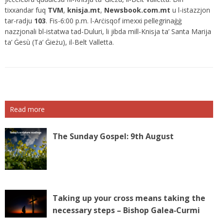
tixxandar fuq
TVM
,
knisja.mt
,
Newsbook.com.mt
u l-istazzjon
tar-radju
103
. Fis-6:00 p.m. l-Arċisqof imexxi pellegrinaġġ
nazzjonali bl-istatwa tad-Duluri, li jibda mill-Knisja ta’ Santa Marija
ta’ Ġesù (Ta’ Ġieżu), il-Belt Valletta.
Read more
The Sunday Gospel: 9th August
Taking up your cross means taking the
necessary steps – Bishop Galea‑Curmi