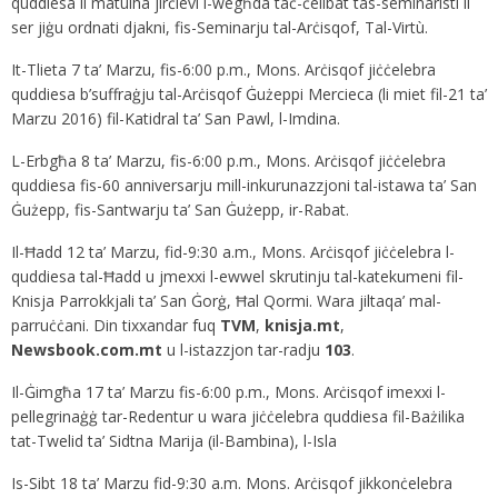
quddiesa li matulha jirċievi l-wegħda taċ-ċelibat tas-seminaristi li
ser jiġu ordnati djakni, fis-Seminarju tal-Arċisqof, Tal-Virtù.
It-Tlieta 7 ta’ Marzu, fis-6:00 p.m., Mons. Arċisqof jiċċelebra
quddiesa b’suffraġju tal-Arċisqof Ġużeppi Mercieca (li miet fil-21 ta’
Marzu 2016) fil-Katidral ta’ San Pawl, l-Imdina.
L-Erbgħa 8 ta’ Marzu, fis-6:00 p.m., Mons. Arċisqof jiċċelebra
quddiesa fis-60 anniversarju mill-inkurunazzjoni tal-istawa ta’ San
Ġużepp, fis-Santwarju ta’ San Ġużepp, ir-Rabat.
Il-Ħadd 12 ta’ Marzu, fid-9:30 a.m., Mons. Arċisqof jiċċelebra l-
quddiesa tal-Ħadd u jmexxi l-ewwel skrutinju tal-katekumeni fil-
Knisja Parrokkjali ta’ San Ġorġ, Ħal Qormi. Wara jiltaqa’ mal-
parruċċani. Din tixxandar fuq
TVM
,
knisja.mt
,
Newsbook.com.mt
u l-istazzjon tar-radju
103
.
Il-Ġimgħa 17 ta’ Marzu fis-6:00 p.m., Mons. Arċisqof imexxi l-
pellegrinaġġ tar-Redentur u wara jiċċelebra quddiesa fil-Bażilika
tat-Twelid ta’ Sidtna Marija (il-Bambina), l-Isla
Is-Sibt 18 ta’ Marzu fid-9:30 a.m. Mons. Arċisqof jikkonċelebra