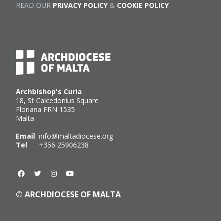
READ OUR
PRIVACY POLICY
&
COOKIE POLICY
Archbishop's Curia
18, St Calcedonius Square
Floriana FRN 1535
Malta
Email
info@maltadiocese.org
Tel
+356 25906238
© ARCHDIOCESE OF MALTA