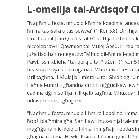
L-omelija tal-Arċisqof C
“Nagħmlu festa, mhux bil-ħmira l-qadima, anqas 
ħmira tas-safa u tas-sewwa” (1 Kor 5:8). Din hija
lilna f’dan il-Jum Qaddis tal-Għid. Hija l-istedina li
niċċelebraw il-Qawmien tal-Mulej Ġesù, ir-rebħa 
juża tixbiha fin-negattiv: “Mhux bil-ħmira l-qadi
Pawl, issir xbieha “tal-qerq u tal-ħażen” (1 Kor 5:8
bis-suppervja u l-arroganza. Mhux dik il-festa t
istil tagħna. Il-Mulej bil-misteru tal-Għid tiegħ
li aħna l-uniċi li għandna dritt li niġġudikaw jew
qadima tiġi msoffija mill-qalb tagħna. Mhux dan l-
tiddisprezzax, tgħajjarx.
“Nagħmlu festa, mhux bil-ħmira l-qadima, imma bi
ħobż bla ħmira għal San Pawl, hu s-sinjal tal-umil
magħġuna mid-dqiq u l-ilma, mingħajr l-ebda sinj
għaġna qadima. Hi wkoll sinjal ta’ bidu ġdid. Il-