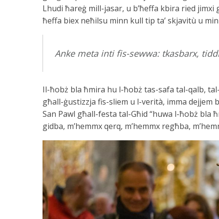
Lhudi ħareġ mill-jasar, u b’ħeffa kbira ried jimxi g
ħeffa biex neħilsu minn kull tip ta’ skjavitù u minn
Anke meta inti fis-sewwa: tkasbarx, tiddi
Il-ħobż bla ħmira hu l-ħobż tas-safa tal-qalb, tal
għall-ġustizzja fis-sliem u l-verità, imma dejjem
San Pawl għall-festa tal-Għid “huwa l-ħobż bla 
gidba, m’hemmx qerq, m’hemmx regħba, m’hemm