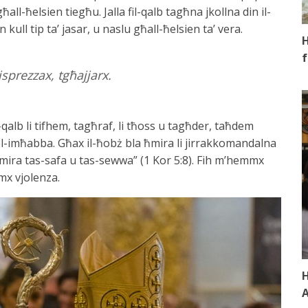
ħall-ħelsien tiegħu. Jalla fil-qalb tagħna jkollna din il-
 kull tip ta’ jasar, u naslu għall-ħelsien ta’ vera.
H
f
sprezzax, tgħajjarx.
-qalb li tifhem, tagħraf, li tħoss u tagħder, taħdem
 bl-imħabba. Għax il-ħobż bla ħmira li jirrakkomandalna
ħmira tas-safa u tas-sewwa” (1 Kor 5:8). Fih m’hemmx
x vjolenza.
H
A