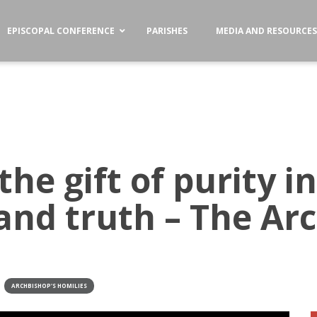
EPISCOPAL CONFERENCE
PARISHES
MEDIA AND RESOURCE
the gift of purity i
and truth – The Ar
ARCHBISHOP'S HOMILIES