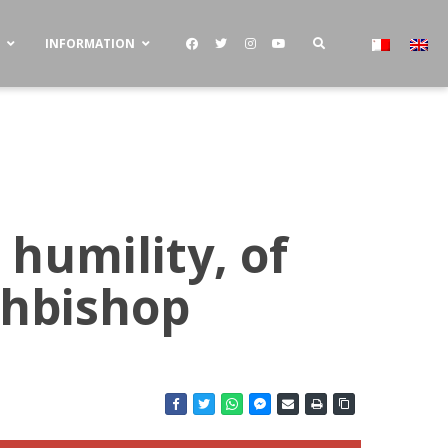
S
INFORMATION
n humility, of
chbishop