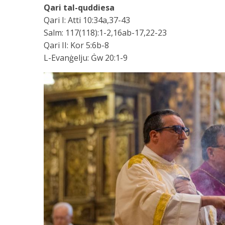
Qari tal-quddiesa
Qari I: Atti 10:34a,37-43
Salm: 117(118):1-2,16ab-17,22-23
Qari II: Kor 5:6b-8
L-Evanġelju: Ġw 20:1-9