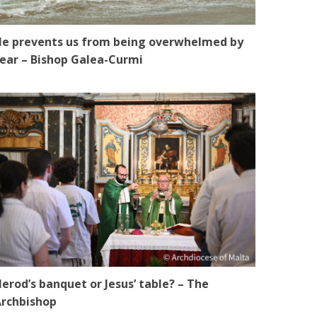
e prevents us from being overwhelmed by
ear – Bishop Galea-Curmi
erod’s banquet or Jesus’ table? – The
rchbishop