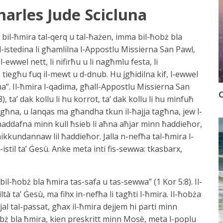
harles Jude Scicluna
bil-ħmira tal-qerq u tal-ħażen, imma bil-ħobż bla
 l-istedina li għamlilna l-Appostlu Missierna San Pawl,
 l-ewwel nett, li nifirħu u li nagħmlu festa, li
tiegħu fuq il-mewt u d-dnub. Hu jgħidilna kif, l-ewwel
ma”. Il-ħmira l-qadima, għall-Appostlu Missierna San
O
), ta’ dak kollu li hu korrot, ta’ dak kollu li hu minfuħ
agħna, u lanqas ma għandha tkun il-ħajja tagħna, jew l-
u naddafna minn kull ħsieb li aħna aħjar minn ħaddieħor,
 nikkundannaw lil ħaddieħor. Jalla n-nefħa tal-ħmira l-
istil ta’ Ġesù. Anke meta inti fis-sewwa: tkasbarx,
l-ħobż bla ħmira tas-safa u tas-sewwa” (1 Kor 5:8). Il-
tà ta’ Ġesù, ma fihx in-nefħa li tagħti l-ħmira. Il-ħobża
al tal-passat, għax il-ħmira dejjem hi parti minn
ħobż bla ħmira, kien preskritt minn Mosè, meta l-poplu