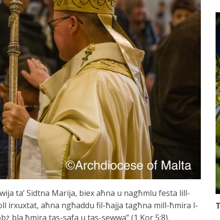
wija ta’ Sidtna Marija, biex aħna u nagħmlu festa lill-
ll irxuxtat, aħna ngħaddu fil-ħajja tagħna mill-ħmira l-
T
obż bla ħmira tas-safa u tas-sewwa” (1 Kor 5:8).