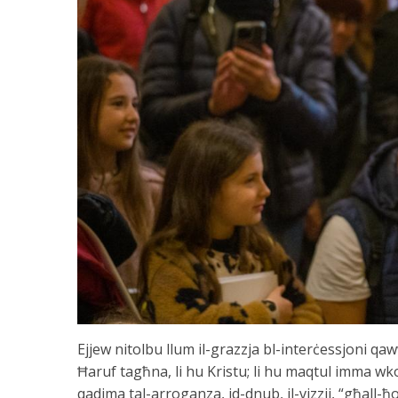
Ejjew nitolbu llum il-grazzja bl-interċessjoni qaw
Ħaruf tagħna, li hu Kristu; li hu maqtul imma wko
qadima tal-arroganza, id-dnub, il-vizzji, “għall-ħ