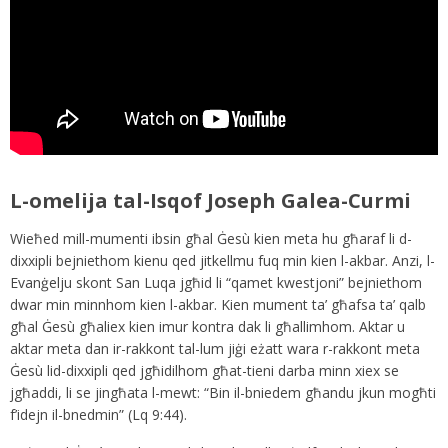
L-omelija tal-Isqof Joseph Galea-Curmi
Wieħed mill-mumenti ibsin għal Ġesù kien meta hu għaraf li d-
dixxipli bejniethom kienu qed jitkellmu fuq min kien l-akbar. Anzi, l-
Evanġelju skont San Luqa jgħid li “qamet kwestjoni” bejniethom
dwar min minnhom kien l-akbar. Kien mument ta’ għafsa ta’ qalb
għal Ġesù għaliex kien imur kontra dak li għallimhom. Aktar u
aktar meta dan ir-rakkont tal-lum jiġi eżatt wara r-rakkont meta
Ġesù lid-dixxipli qed jgħidilhom għat-tieni darba minn xiex se
jgħaddi, li se jingħata l-mewt: “Bin il-bniedem għandu jkun mogħti
f’idejn il-bnedmin” (Lq 9:44).