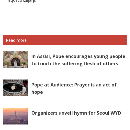
Isqof Awżiljarju
Read more
In Assisi, Pope encourages young people
to touch the suffering flesh of others
Pope at Audience: Prayer is an act of
hope
Organizers unveil hymn for Seoul WYD