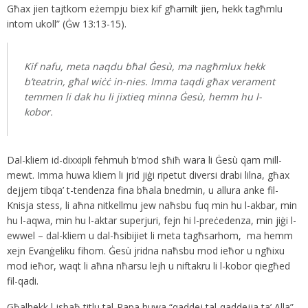
Għax jien tajtkom eżempju biex kif għamilt jien, hekk tagħmlu
intom ukoll” (Ġw 13:13-15).
Kif nafu, meta naqdu bħal Ġesù, ma nagħmlux hekk
b’teatrin, għal wiċċ in-nies. Imma taqdi għax verament
temmen li dak hu li jixtieq minna Ġesù, hemm hu l-
kobor.
Dal-kliem id-dixxipli fehmuh b’mod sħiħ wara li Ġesù qam mill-
mewt. Imma huwa kliem li jrid jiġi ripetut diversi drabi lilna, għax
dejjem tibqa’ t-tendenza fina bħala bnedmin, u allura anke fil-
Knisja stess, li aħna nitkellmu jew naħsbu fuq min hu l-akbar, min
hu l-aqwa, min hu l-aktar superjuri, fejn hi l-preċedenza, min jiġi l-
ewwel – dal-kliem u dal-ħsibijiet li meta tagħsarhom, ma hemm
xejn Evanġeliku fihom. Ġesù jridna naħsbu mod ieħor u ngħixu
mod ieħor, waqt li aħna nħarsu lejh u niftakru li l-kobor qiegħed
fil-qadi.
Għalhekk l-isbaħ titlu tal-Papa huwa “qaddej tal-qaddejja ta’ Alla”.