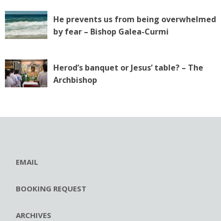
He prevents us from being overwhelmed
by fear – Bishop Galea-Curmi
Herod’s banquet or Jesus’ table? – The
Archbishop
EMAIL
BOOKING REQUEST
ARCHIVES