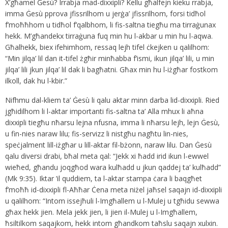
X’għamel Ġesù? Irrabja mad-dixxipli? Kellu għalfejn kieku rrabja,
imma Ġesù pprova jfissrilhom u jerġa’ jfissrilhom, forsi tidħol
f’moħħhom u tidħol f’qalbhom, li fis-saltna tiegħu ma tirraġunax
hekk. M’għandekx tirraġuna fuq min hu l-akbar u min hu l-aqwa.
Għalhekk, biex ifehimhom, ressaq lejh tifel ċkejken u qalilhom:
“Min jilqa’ lil dan it-tifel żgħir minħabba f’ismi, ikun jilqa’ lili, u min
jilqa’ lili jkun jilqa’ lil dak li bagħatni. Għax min hu l-iżgħar fostkom
ilkoll, dak hu l-kbir.”
Nifhmu dal-kliem ta’ Ġesù li qalu aktar minn darba lid-dixxipli. Ried
jgħidilhom li l-aktar importanti fis-saltna ta’ Alla mhux li aħna
dixxipli tiegħu nħarsu lejna nfusna, imma li nħarsu lejh, lejn Ġesù,
u fin-nies naraw lilu; fis-servizz li nistgħu nagħtu lin-nies,
speċjalment lill-iżgħar u lill-aktar fil-bżonn, naraw lilu. Dan Ġesù
qalu diversi drabi, bħal meta qal: “Jekk xi ħadd irid ikun l-ewwel
wieħed, għandu joqgħod wara kulħadd u jkun qaddej ta’ kulħadd”
(Mk 9:35). Iktar ’il quddiem, ta l-aktar stampa ċara li baqgħet
f’moħħ id-dixxipli fl-Aħħar Ċena meta niżel jaħsel saqajn id-dixxipli
u qalilhom: “Intom issejħuli l-Imgħallem u l-Mulej u tgħidu sewwa
għax hekk jien. Mela jekk jien, li jien il-Mulej u l-Imgħallem,
ħsiltilkom saqajkom, hekk intom għandkom taħslu saqajn xulxin.