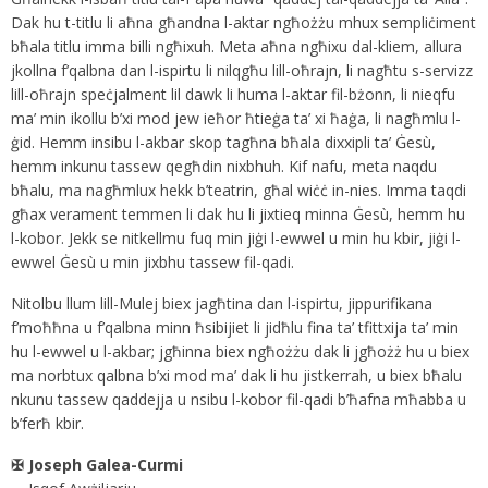
Dak hu t-titlu li aħna għandna l-aktar ngħożżu mhux sempliċiment
bħala titlu imma billi ngħixuh. Meta aħna ngħixu dal-kliem, allura
jkollna f’qalbna dan l-ispirtu li nilqgħu lill-oħrajn, li nagħtu s-servizz
lill-oħrajn speċjalment lil dawk li huma l-aktar fil-bżonn, li nieqfu
ma’ min ikollu b’xi mod jew ieħor ħtieġa ta’ xi ħaġa, li nagħmlu l-
ġid. Hemm insibu l-akbar skop tagħna bħala dixxipli ta’ Ġesù,
hemm inkunu tassew qegħdin nixbhuh. Kif nafu, meta naqdu
bħalu, ma nagħmlux hekk b’teatrin, għal wiċċ in-nies. Imma taqdi
għax verament temmen li dak hu li jixtieq minna Ġesù, hemm hu
l-kobor. Jekk se nitkellmu fuq min jiġi l-ewwel u min hu kbir, jiġi l-
ewwel Ġesù u min jixbhu tassew fil-qadi.
Nitolbu llum lill-Mulej biex jagħtina dan l-ispirtu, jippurifikana
f’moħħna u f’qalbna minn ħsibijiet li jidħlu fina ta’ tfittxija ta’ min
hu l-ewwel u l-akbar; jgħinna biex ngħożżu dak li jgħożż hu u biex
ma norbtux qalbna b’xi mod ma’ dak li hu jistkerrah, u biex bħalu
nkunu tassew qaddejja u nsibu l-kobor fil-qadi b’ħafna mħabba u
b’ferħ kbir.
✠ Joseph Galea-Curmi