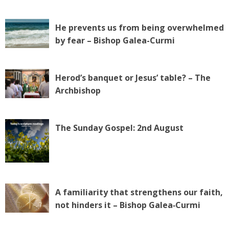
He prevents us from being overwhelmed
by fear – Bishop Galea-Curmi
Herod’s banquet or Jesus’ table? – The
Archbishop
The Sunday Gospel: 2nd August
A familiarity that strengthens our faith,
not hinders it – Bishop Galea‑Curmi