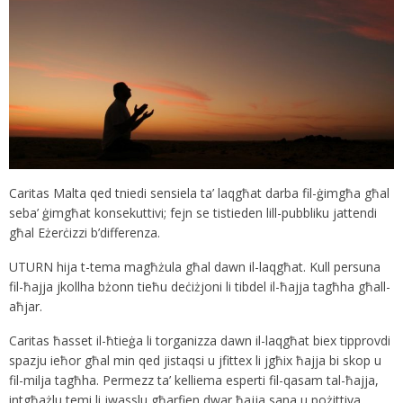
Caritas Malta qed tniedi sensiela ta’ laqgħat darba fil-ġimgħa għal
seba’ ġimgħat konsekuttivi; fejn se tistieden lill-pubbliku jattendi
għal Eżerċizzi b’differenza.
UTURN hija t-tema magħżula għal dawn il-laqgħat. Kull persuna
fil-ħajja jkollha bżonn tieħu deċiżjoni li tibdel il-ħajja tagħha għall-
aħjar.
Caritas ħasset il-ħtieġa li torganizza dawn il-laqgħat biex tipprovdi
spazju ieħor għal min qed jistaqsi u jfittex li jgħix ħajja bi skop u
fil-milja tagħha. Permezz ta’ kelliema esperti fil-qasam tal-ħajja,
intgħażlu temi li jwasslu għarfien dwar ħajja sana u pożittiva.