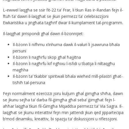
L-ewwel laqgħa se ssir fit-22 ta’ Frar, li tkun Ras ir-Randan fejn il-
ftuħ ta’ dawn il-laqgħat se jkun permezz ta’ ċelebrazzjoni
Ewkaristika u jingħata tagħrif dwar il-kumplament tal-programm.
Il-laqgħat jirrispondi għal dawn il-bżonnijiet:
Il-bżonn li nifhmu x’inhuma dawk il-valuri li jsawruna bħala
persuni
Il-bżonn li nagħrfu skop għal ħajjitna
Il-bżonn li nagħrfu kif ngħixu l-isfidi u tbatija li niltaqgħu
magħha
Il-bżonn ta’ tkabbir spiritwali bħala wieħed mill-pilastri għat-
tisħiħ tal-persuna
Fejn normalment eżerċizzi jsiru kuljum għal ġimgħa sħiħa, dawn
se jkunu sejħa ta’ darba fil-ġimgħa għal seba’ ġimgħat fejn l-
aħħar laqgħa tkun fil-Ġimgħa Mqaddsa permezz ta’ Via Sagra. Il-
laqgħat se jkunu interattivi fejn min jattendi jkun qed jipparteċipa
b’mod dinamiku, kreattiv, bi spazju ta’ diskussjoni u riflessjoni.