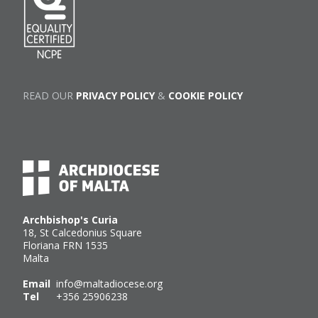
READ OUR
PRIVACY POLICY
&
COOKIE POLICY
Archbishop's Curia
18, St Calcedonius Square
Floriana FRN 1535
Malta
Email
info@maltadiocese.org
Tel
+356 25906238