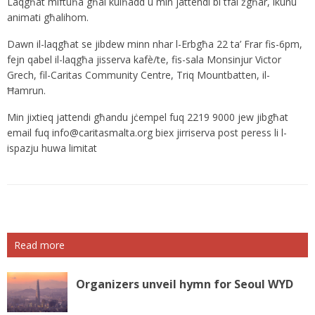
Laqgħat miftuħa għal kulħadd u min jattendi bi tfal żgħar, ikunu
animati għalihom.
Dawn il-laqgħat se jibdew minn nhar l-Erbgħa 22 ta’ Frar fis-6pm,
fejn qabel il-laqgħa jisserva kafè/te, fis-sala Monsinjur Victor
Grech, fil-Caritas Community Centre, Triq Mountbatten, il-
Ħamrun.
Min jixtieq jattendi għandu jċempel fuq 2219 9000 jew jibgħat
email fuq
info@caritasmalta.org
biex jirriserva post peress li l-
ispazju huwa limitat
Read more
Organizers unveil hymn for Seoul WYD