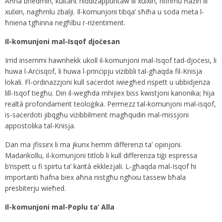
Aħna bnedmin, kultant niddiżappuntaw lil xulxin, nifhmu ħażin lil
xulxin, nagħmlu żbalji. Il-komunjoni tibqa’ sħiħa u soda meta l-
ħniena tgħinna negħlbu r-riżentiment.
Il-komunjoni mal-Isqof djoċesan
Irrid insemmi hawnhekk ukoll il-komunjoni mal-Isqof tad-djoċesi, li
huwa l-Arċisqof, li huwa l-prinċipju viżibbli tal-għaqda fil-Knisja
lokali. Fl-ordinazzjoni kull saċerdot iwiegħed rispett u ubbidjenza
lill-Isqof tiegħu. Din il-wegħda mhijiex biss kwistjoni kanonika; hija
realtà profondament teoloġika. Permezz tal-komunjoni mal-isqof,
is-saċerdoti jibqgħu viżibbilment magħqudin mal-missjoni
appostolika tal-Knisja.
Dan ma jfissirx li ma jkunx hemm differenzi ta’ opinjoni.
Madankollu, il-komunjoni titlob li kull differenza tiġi espressa
b’rispett u fi spirtu ta’ karità ekkleżjali. L-għaqda mal-Isqof hi
importanti ħafna biex aħna nistgħu ngħixu tassew bħala
presbiterju wieħed.
Il-komunjoni mal-Poplu ta’ Alla