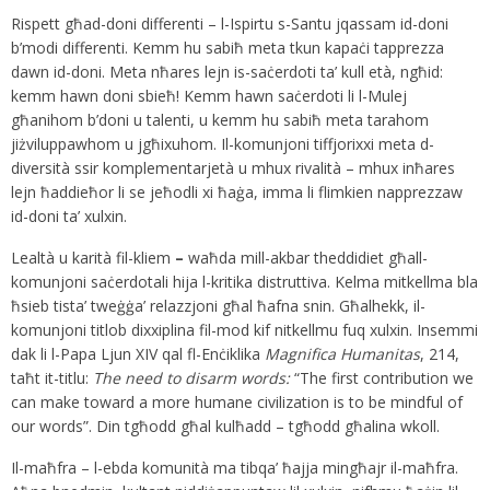
Rispett għad-doni differenti – l-Ispirtu s-Santu jqassam id-doni
b’modi differenti. Kemm hu sabiħ meta tkun kapaċi tapprezza
dawn id-doni. Meta nħares lejn is-saċerdoti ta’ kull età, ngħid:
kemm hawn doni sbieħ! Kemm hawn saċerdoti li l-Mulej
għanihom b’doni u talenti, u kemm hu sabiħ meta tarahom
jiżviluppawhom u jgħixuhom. Il-komunjoni tiffjorixxi meta d-
diversità ssir komplementarjetà u mhux rivalità – mhux inħares
lejn ħaddieħor li se jeħodli xi ħaġa, imma li flimkien napprezzaw
id-doni ta’ xulxin.
Lealtà u karità fil-kliem
–
waħda mill-akbar theddidiet għall-
komunjoni saċerdotali hija l-kritika distruttiva.
Kelma mitkellma bla
ħsieb tista’ tweġġa’ relazzjoni għal ħafna snin.
Għalhekk, il-
komunjoni titlob dixxiplina fil-mod kif nitkellmu fuq xulxin. Insemmi
dak li l-Papa Ljun XIV qal fl-Enċiklika
Magnifica Humanitas
, 214,
taħt it-titlu:
The need to disarm words:
“The first contribution we
can make toward a more humane civilization is to
be mindful of
our words”. Din tgħodd għal kulħadd – tgħodd għalina wkoll.
Il-maħfra – l-ebda komunità ma tibqa’ ħajja mingħajr il-maħfra.