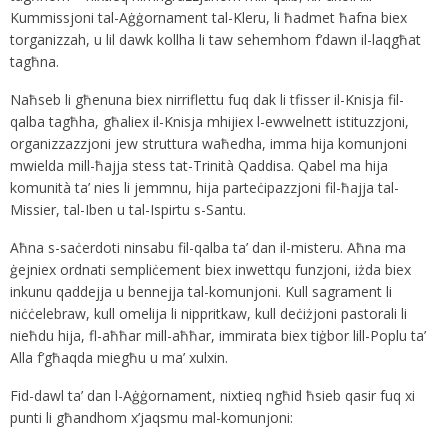
Kummissjoni tal-Aġġornament tal-Kleru, li ħadmet ħafna biex
torganizzah, u lil dawk kollha li taw sehemhom f’dawn il-laqgħat
tagħna.
Naħseb li għenuna biex nirriflettu fuq dak li tfisser il-Knisja fil-
qalba tagħha, għaliex il-Knisja mhijiex l-ewwelnett istituzzjoni,
organizzazzjoni jew struttura waħedha, imma hija komunjoni
mwielda mill-ħajja stess tat-Trinità Qaddisa. Qabel ma hija
komunità ta’ nies li jemmnu, hija parteċipazzjoni fil-ħajja tal-
Missier, tal-Iben u tal-Ispirtu s-Santu.
Aħna s-saċerdoti ninsabu fil-qalba ta’ dan il-misteru. Aħna ma
ġejniex ordnati sempliċement biex inwettqu funzjoni, iżda biex
inkunu qaddejja u bennejja tal-komunjoni. Kull sagrament li
niċċelebraw, kull omelija li nippritkaw, kull deċiżjoni pastorali li
nieħdu hija, fl-aħħar mill-aħħar, immirata biex tiġbor lill-Poplu ta’
Alla f’għaqda miegħu u ma’ xulxin.
Fid-dawl ta’ dan l-Aġġornament, nixtieq ngħid ħsieb qasir fuq xi
punti li għandhom x’jaqsmu mal-komunjoni: