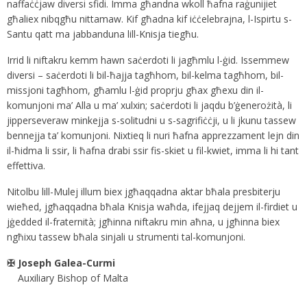
naffaċċjaw diversi sfidi. Imma għandna wkoll ħafna raġunijiet
għaliex nibqgħu nittamaw. Kif għadna kif iċċelebrajna, l-Ispirtu s-
Santu qatt ma jabbanduna lill-Knisja tiegħu.
Irrid li niftakru kemm hawn saċerdoti li jagħmlu l-ġid. Issemmew
diversi – saċerdoti li bil-ħajja tagħhom, bil-kelma tagħhom, bil-
missjoni tagħhom, għamlu l-ġid proprju għax għexu din il-
komunjoni ma’ Alla u ma’ xulxin; saċerdoti li jaqdu b’ġenerożità, li
jipperseveraw minkejja s-solitudni u s-sagrifiċċji, u li jkunu tassew
bennejja ta’ komunjoni. Nixtieq li nuri ħafna apprezzament lejn din
il-ħidma li ssir, li ħafna drabi ssir fis-skiet u fil-kwiet, imma li hi tant
effettiva.
Nitolbu lill-Mulej illum biex jgħaqqadna aktar bħala presbiterju
wieħed, jgħaqqadna bħala Knisja waħda, ifejjaq dejjem il-firdiet u
jġedded il-fraternità; jgħinna niftakru min aħna, u jgħinna biex
ngħixu tassew bħala sinjali u strumenti tal-komunjoni.
✠ Joseph Galea-Curmi
Auxiliary Bishop of Malta