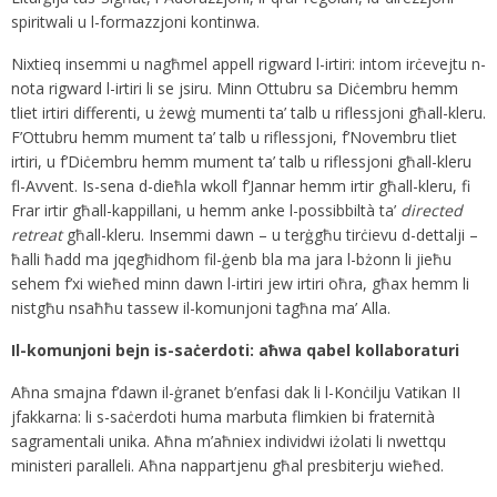
spiritwali u l-formazzjoni kontinwa.
Nixtieq insemmi u nagħmel appell rigward l-irtiri: intom irċevejtu n-
nota rigward l-irtiri li se jsiru. Minn Ottubru sa Diċembru hemm
tliet irtiri differenti, u żewġ mumenti ta’ talb u riflessjoni għall-kleru.
F’Ottubru hemm mument ta’ talb u riflessjoni, f’Novembru tliet
irtiri, u f’Diċembru hemm mument ta’ talb u riflessjoni għall-kleru
fl-Avvent. Is-sena d-dieħla wkoll f’Jannar hemm irtir għall-kleru, fi
Frar irtir għall-kappillani, u hemm anke l-possibbiltà ta’
directed
retreat
għall-kleru. Insemmi dawn – u terġgħu tirċievu d-dettalji –
ħalli ħadd ma jqegħidhom fil-ġenb bla ma jara l-bżonn li jieħu
sehem f’xi wieħed minn dawn l-irtiri jew irtiri oħra, għax hemm li
nistgħu nsaħħu tassew il-komunjoni tagħna ma’ Alla.
Il-komunjoni bejn is-saċerdoti: aħwa qabel kollaboraturi
Aħna smajna f’dawn il-ġranet b’enfasi dak li l-Konċilju Vatikan II
jfakkarna: li s-saċerdoti huma marbuta flimkien bi fraternità
sagramentali unika. Aħna m’aħniex individwi iżolati li nwettqu
ministeri paralleli. Aħna nappartjenu għal presbiterju wieħed.