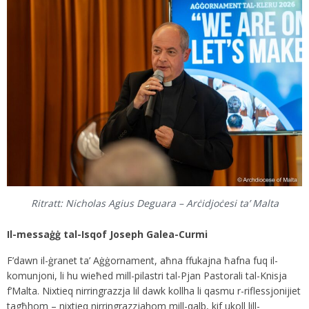
Ritratt: Nicholas Agius Deguara – Arċidjoċesi ta’ Malta
Il-messaġġ tal-Isqof Joseph Galea-Curmi
F’dawn il-ġranet ta’ Aġġornament, aħna ffukajna ħafna fuq il-
komunjoni, li hu wieħed mill-pilastri tal-Pjan Pastorali tal-Knisja
f’Malta. Nixtieq nirringrazzja lil dawk kollha li qasmu r-riflessjonijiet
tagħhom – nixtieq nirringrazzjahom mill-qalb, kif ukoll lill-