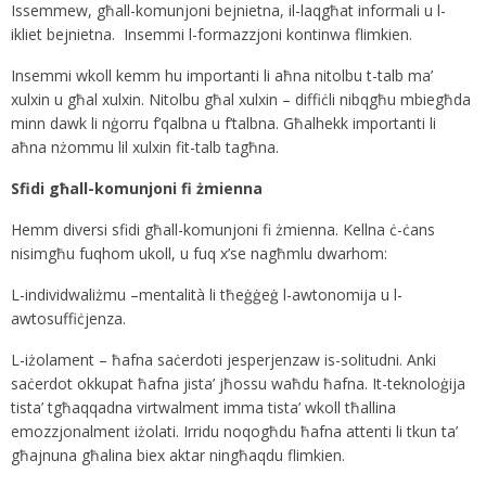
Issemmew, għall-komunjoni bejnietna, il-laqgħat informali u l-
ikliet bejnietna. Insemmi l-formazzjoni kontinwa flimkien.
Insemmi wkoll kemm hu importanti li aħna nitolbu t-talb ma’
xulxin u għal xulxin. Nitolbu għal xulxin – diffiċli nibqgħu mbiegħda
minn dawk li nġorru f’qalbna u f’talbna. Għalhekk importanti li
aħna nżommu lil xulxin fit-talb tagħna.
Sfidi għall-komunjoni fi żmienna
Hemm diversi sfidi għall-komunjoni fi żmienna. Kellna ċ-ċans
nisimgħu fuqhom ukoll, u fuq x’se nagħmlu dwarhom:
L-individwaliżmu –mentalità li tħeġġeġ l-awtonomija u l-
awtosuffiċjenza.
L-iżolament – ħafna saċerdoti jesperjenzaw is-solitudni. Anki
saċerdot okkupat ħafna jista’ jħossu waħdu ħafna. It-teknoloġija
tista’ tgħaqqadna virtwalment imma tista’ wkoll tħallina
emozzjonalment iżolati. Irridu noqogħdu ħafna attenti li tkun ta’
għajnuna għalina biex aktar ningħaqdu flimkien.