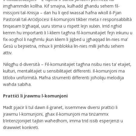
imgħammdin kollha. Kif smajna, kulħadd għandu sehem fil-
missjoni tal-Knisja – dan hu li qed iwassal ħafna wkoll il-Pjan
Pastorali tal-Arċidjoċesi Il-komunjoni tikber meta r-responsabbiltà
tinqasam b’għaqal, uuru stima u rispett lejn xulxin. Irrid ngħid
kemm hu importanti li l-kliem tagħna fil-komunitajiet fejn inkunu u
fix-xogħol li nagħmlu jkun kliem li jiġbed u jgħaqqad lin-nies ma’
Ġesù u bejnietna, mhux li jimblokka lin-nies milli jieħdu sehem
attiv.
Nilqgħu d-diversità – Fil-komunitajiet tagħna nsibu nies ta’ etajiet,
kulturi, mentalitajiet u sensibilitajiet differenti. Il-komunjoni ma
titlobx uniformità. Ħafna strumenti differenti joħolqu melodija
waħda sabiħa.
Prattiċi li jrawmu l-komunjoni
Ħadt pjaċir li tul dawn il-ġranet, issemmew diversi prattiċi li
jrawmu l-komunjoni, għax il-komunjoni ma tinżammx
b’intenzjonijiet tajbin waħedhom, imma trid issib esperjenzi u
drawwiet konkreti.