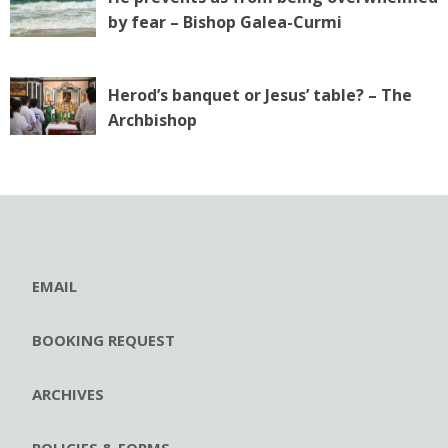
by fear – Bishop Galea-Curmi
Herod’s banquet or Jesus’ table? – The
Archbishop
EMAIL
BOOKING REQUEST
ARCHIVES
POLICIES & FORMS