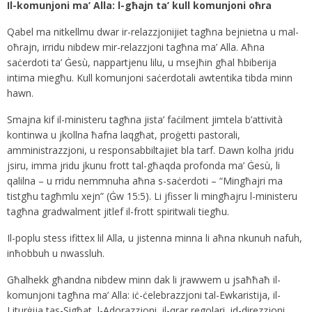
Il-komunjoni ma’ Alla: l-għajn ta’ kull komunjoni oħra
Qabel ma nitkellmu dwar ir-relazzjonijiet tagħna bejnietna u mal-
oħrajn, irridu nibdew mir-relazzjoni tagħna ma’ Alla. Aħna
saċerdoti ta’ Ġesù, nappartjenu lilu, u msejħin għal ħbiberija
intima miegħu. Kull komunjoni saċerdotali awtentika tibda minn
hawn.
Smajna kif il-ministeru tagħna jista’ faċilment jimtela b’attività
kontinwa u jkollna ħafna laqgħat, proġetti pastorali,
amministrazzjoni, u responsabbiltajiet bla tarf. Dawn kolha jridu
jsiru, imma jridu jkunu frott tal-għaqda profonda ma’ Ġesù, li
qalilna – u rridu nemmnuha aħna s-saċerdoti – “Mingħajri ma
tistgħu tagħmlu xejn” (Ġw 15:5). Li jfisser li mingħajru l-ministeru
tagħna gradwalment jitlef il-frott spiritwali tiegħu.
Il-poplu stess ifittex lil Alla, u jistenna minna li aħna nkunuh nafuh,
inħobbuh u nwassluh.
Għalhekk għandna nibdew minn dak li jrawwem u jsaħħaħ il-
komunjoni tagħna ma’ Alla: iċ-ċelebrazzjoni tal-Ewkaristija, il-
Liturġija tas-Sigħat, l-Adorazzjoni, il-qrar regolari, id-direzzjoni