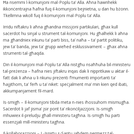
Ħa nsemmi l-komunjoni mal-Poplu ta’ Alla. Aħna hawnhekk
ikkonċentrajna ħafna fuq il-komunjoni bejnietna, u dan hu bżonn.
Tkellimna wkoll fuq il-komunjoni mal-Poplu ta’ Alla.
Irridu niftakru li aħna għandna missjoni partikulari, għax kull
saċerdot hu sinjal u strument tal-komunjoni. Hu għalhekk li aħna
ma għandniex inkunu ta’ parti biss, ta’ naħa – ta’ partit politiku,
jew ta’ banda, jew ta’ grupp wieħed esklussivament – għax aħna
strumenti tal-għaqda.
Din il-komunjoni mal-Poplu ta’ Alla nistgħu nsaħħuha bil-ministeru
tal-preżenza – ħafna nies jiftakru inqas dak li nippritkaw u aktar il-
fatt dak li aħna u li nkunu preżenti f’mumenti importanti ta’
ħajjithom, ta’ ferħ u ta’ niket: speċjalment ma’ min kien qed ibati,
akkumpanjament fil-mard.
Is-smigħ – Il-komunjoni tibda meta n-nies iħossuhom mismugħa.
Saċerdot li jaf jisma’ jsir pont ta’ rikonċiljazzjoni. Is-smigħ
mhuwiex il-preludju għall-ministeru tagħna. Is-smigħ hu parti
essenzjali mill-ministeru tagħna.
Il-kollaborazzjoni – L-Ispirtu s-Santu jaħdem permezz tal-