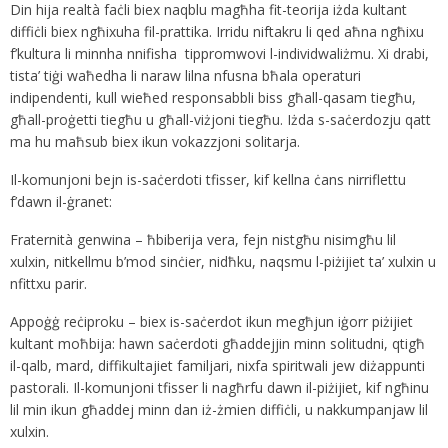
Din hija realtà faċli biex naqblu magħha fit-teorija iżda kultant
diffiċli biex ngħixuha fil-prattika. Irridu niftakru li qed aħna ngħixu
f’kultura li minnha nnifisha tippromwovi l-individwaliżmu. Xi drabi,
tista’ tiġi waħedha li naraw lilna nfusna bħala operaturi
indipendenti, kull wieħed responsabbli biss għall-qasam tiegħu,
għall-proġetti tiegħu u għall-viżjoni tiegħu. Iżda s-saċerdozju qatt
ma hu maħsub biex ikun vokazzjoni solitarja.
Il-komunjoni bejn is-saċerdoti tfisser, kif kellna ċans nirriflettu
f’dawn il-ġranet:
Fraternità genwina – ħbiberija vera, fejn nistgħu nisimgħu lil
xulxin, nitkellmu b’mod sinċier, nidħku, naqsmu l-piżijiet ta’ xulxin u
nfittxu parir.
Appoġġ reċiproku – biex is-saċerdot ikun megħjun iġorr piżijiet
kultant moħbija: hawn saċerdoti għaddejjin minn solitudni, qtigħ
il-qalb, mard, diffikultajiet familjari, nixfa spiritwali jew diżappunti
pastorali. Il-komunjoni tfisser li nagħrfu dawn il-piżijiet, kif ngħinu
lil min ikun għaddej minn dan iż-żmien diffiċli, u nakkumpanjaw lil
xulxin.