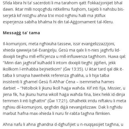
Sfida kbira hi ta’ saċerdoti li ma tarahom qatt f’okkażjonijiet bħal
dawn. Iktar milli noqogħdu nitkellmu fuqhom, tajjeb li naħsbu bis-
serjetà kif nistgħu aħna b’xi mod ngħinu ħalli ma jitilfux
esperjenza sabiħa bħalma hi din tal-Aġġornament tal-Kleru.
Messaġġ ta’ tama
Il-komunjoni, meta ngħixuha tassew, issir evanġelizzazzjoni,
xhieda qawwija tal-Evanġelju. Ġesù ma qalx li n-nies jagħrfu lid-
dixxipli tiegħu mill-effiċjenza u mill-influwenza tagħhom. Huwa qal:
“Minn dan jagħraf kulħadd li intom dixxipli tiegħi: jiġifieri, jekk
ikollkom l-imħabba bejnietkom” (Ġw 13:35). U iktar tard qal dik it-
talba li smajna hawnhekk referenza għaliha, u li hija talba
insistenti li għamel Ġesù fl-Aħħar Ċena – isemmieha ħames
darbiet – “Nitolbok li jkunu lkoll ħaġa waħda. Kif inti fija, Missier, u
jiena fik, ħa jkunu huma wkoll ħaġa waħda fina, biex hekk id-dinja
temmen li inti bgħattni” (Ġw 17:21). Għalhekk irridu niftakru li meta
ngħixu dil-komunjoni, qegħdin diġà nevanġelizzaw. Dak li ngħidu
marbut ħafna max-xhieda li nuru fir-rabta tagħna flimkien.
Aħna nafu li aħna għandna d-dgħufijiet u n-nuqqasijiet tagħna, u