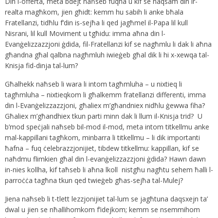
Din l-offerta, meta bdejt naħseb fuqha u kif se naqsam din ir-
realta magħkom, jien għidt: kemm hu sabih li anke bħala
Fratellanzi, tidħlu f’din is-sejħa li qed jagħmel il-Papa lil kull
Nisrani, lil kull Moviment u tgħidu: imma aħna din l-
Evanġelizzazzjoni ġdida, fil-Fratellanzi kif se nagħmlu li dak li aħna
għandna għal qalbna nagħmluh iwieġeb għal dik li hi x-xewqa tal-
Knisja fid-dinja tal-lum?
Għalhekk naħseb li wara li intom tagħmluha – u nixtieq li
tagħmluha – nixtieqkom li għalkemm fratellanzi differenti, imma
din l-Evanġelizzazzjoni, għaliex m’għandniex nidħlu ġewwa fiha?
Għaliex m’għandhiex tkun parti minn dak li llum il-Knisja trid? U
b’mod speċjali naħseb bil-mod il-mod, meta intom titkellmu anke
mal-kappillani tagħkom, minbarra li titkellmu – li dik importanti
ħafna – fuq ċelebrazzjonijiet, tibdew titkellmu: kappillan, kif se
naħdmu flimkien għal din l-evanġelizzazzjoni ġdida? Hawn dawn
in-nies kollha, kif taħseb li aħna lkoll nistgħu nagħtu sehem ħalli l-
parroċċa tagħna tkun qed twieġeb għas-sejħa tal-Mulej?
Jiena naħseb li t-tlett lezzjonijiet tal-lum se jagħtuna daqsxejn ta’
dwal u jien se nħallihomkom f’idejkom; kemm se nsemmihom