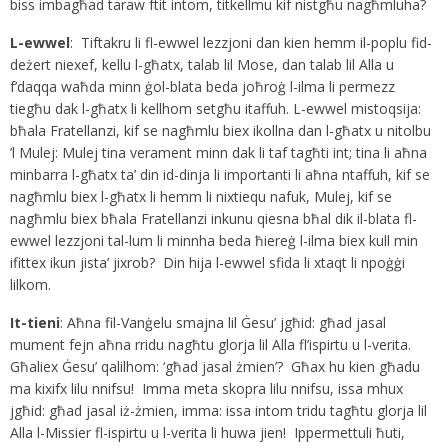
biss imbagħad taraw ftit intom, titkellmu kif nistgħu nagħmluha?
L-ewwel
: Tiftakru li fl-ewwel lezzjoni dan kien hemm il-poplu fid-
deżert niexef, kellu l-għatx, talab lil Mose, dan talab lil Alla u
f’daqqa waħda minn ġol-blata beda joħroġ l-ilma li permezz
tiegħu dak l-għatx li kellhom setgħu itaffuh. L-ewwel mistoqsija:
bħala Fratellanzi, kif se nagħmlu biex ikollna dan l-għatx u nitolbu
’l Mulej: Mulej tina verament minn dak li taf tagħti int; tina li aħna
minbarra l-għatx ta’ din id-dinja li importanti li aħna ntaffuh, kif se
nagħmlu biex l-għatx li hemm li nixtiequ nafuk, Mulej, kif se
nagħmlu biex bħala Fratellanzi inkunu qiesna bħal dik il-blata fl-
ewwel lezzjoni tal-lum li minnha beda ħiereġ l-ilma biex kull min
ifittex ikun jista’ jixrob? Din hija l-ewwel sfida li xtaqt li npoġġi
lilkom.
It-tieni
: Aħna fil-Vanġelu smajna lil Ġesu’ jgħid: għad jasal
mument fejn aħna rridu nagħtu glorja lil Alla fl’ispirtu u l-verita.
Għaliex Ġesu’ qalilhom: ‘għad jasal żmien’? Għax hu kien għadu
ma kixifx lilu nnifsu! Imma meta skopra lilu nnifsu, issa mhux
jgħid: għad jasal iż-żmien, imma: issa intom tridu tagħtu glorja lil
Alla l-Missier fl-ispirtu u l-verita li huwa jien! Ippermettuli ħuti,