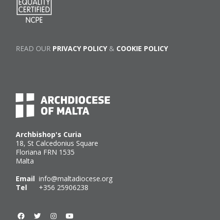
READ OUR
PRIVACY POLICY
&
COOKIE POLICY
Archbishop's Curia
18, St Calcedonius Square
Floriana FRN 1535
Malta
Email
info@maltadiocese.org
Tel
+356 25906238