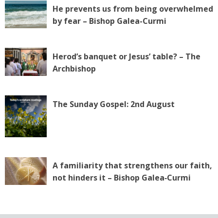
He prevents us from being overwhelmed
by fear – Bishop Galea-Curmi
Herod’s banquet or Jesus’ table? – The
Archbishop
The Sunday Gospel: 2nd August
A familiarity that strengthens our faith,
not hinders it – Bishop Galea‑Curmi