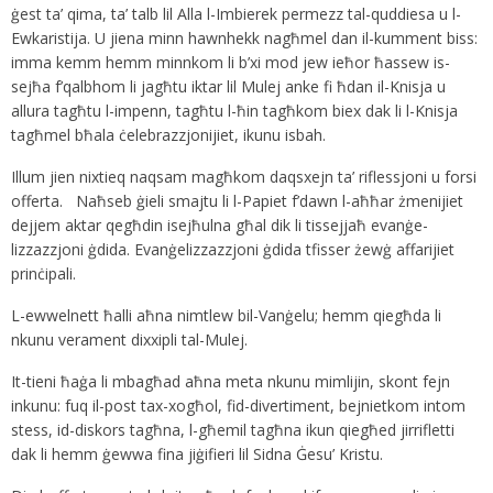
ġest ta’ qima, ta’ talb lil Alla l-Imbierek permezz tal-quddiesa u l-
Ewkaristija. U jiena minn hawnhekk nagħmel dan il-kumment biss:
imma kemm hemm minnkom li b’xi mod jew ieħor ħassew is-
sejħa f’qalbhom li jagħtu iktar lil Mulej anke fi ħdan il-Knisja u
allura tagħtu l-impenn, tagħtu l-ħin tagħkom biex dak li l-Knisja
tagħmel bħala ċelebrazzjonijiet, ikunu isbah.
Illum jien nixtieq naqsam magħkom daqsxejn ta’ riflessjoni u forsi
offerta. Naħseb ġieli smajtu li l-Papiet f’dawn l-aħħar żmenijiet
dejjem aktar qegħdin isejħulna għal dik li tissejjaħ evanġe-
lizzazzjoni ġdida. Evanġelizzazzjoni ġdida tfisser żewġ affarijiet
prinċipali.
L-ewwelnett ħalli aħna nimtlew bil-Vanġelu; hemm qiegħda li
nkunu verament dixxipli tal-Mulej.
It-tieni ħaġa li mbagħad aħna meta nkunu mimlijin, skont fejn
inkunu: fuq il-post tax-xogħol, fid-divertiment, bejnietkom intom
stess, id-diskors tagħna, l-għemil tagħna ikun qiegħed jirrifletti
dak li hemm ġewwa fina jiġifieri lil Sidna Ġesu’ Kristu.