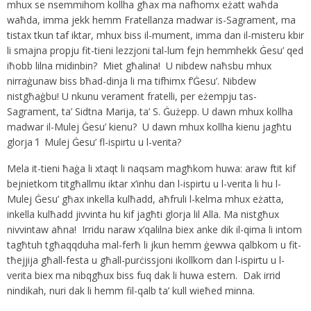
mhux se nsemmihom kollha għax ma nafhomx eżatt waħda
waħda, imma jekk hemm Fratellanza madwar is-Sagrament, ma
tistax tkun taf iktar, mhux biss il-mument, imma dan il-misteru kbir
li smajna propju fit-tieni lezzjoni tal-lum fejn hemmhekk Ġesu’ qed
iħobb lilna midinbin? Miet għalina! U nibdew naħsbu mhux
nirraġunaw biss bħad-dinja li ma tifhimx f’Ġesu’. Nibdew
nistgħaġbu! U nkunu verament fratelli, per eżempju tas-
Sagrament, ta’ Sidtna Marija, ta’ S. Ġużepp. U dawn mhux kollha
madwar il-Mulej Ġesu’ kienu? U dawn mhux kollha kienu jagħtu
glorja ’l Mulej Ġesu’ fl-ispirtu u l-verita?
Mela it-tieni ħaġa li xtaqt li naqsam magħkom huwa: araw ftit kif
bejnietkom titgħallmu iktar x’inhu dan l-ispirtu u l-verita li hu l-
Mulej Ġesu’ għax inkella kulħadd, aħfruli l-kelma mhux eżatta,
inkella kulħadd jivvinta hu kif jagħti glorja lil Alla. Ma nistgħux
nivvintaw aħna! Irridu naraw x’qalilna biex anke dik il-qima li intom
tagħtuh tgħaqqduha mal-ferħ li jkun hemm ġewwa qalbkom u fit-
tħejjija għall-festa u għall-purċissjoni ikollkom dan l-ispirtu u l-
verita biex ma nibqgħux biss fuq dak li huwa estern. Dak irrid
nindikah, nuri dak li hemm fil-qalb ta’ kull wieħed minna.