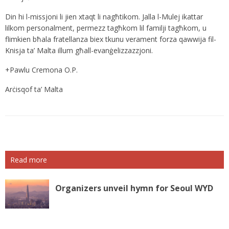
Din hi l-missjoni li jien xtaqt li nagħtikom. Jalla l-Mulej ikattar
lilkom personalment, permezz tagħkom lil familji tagħkom, u
flimkien bħala fratellanza biex tkunu verament forza qawwija fil-
Knisja ta’ Malta illum għall-evanġelizzazzjoni.
+Pawlu Cremona O.P.
Arċisqof ta’ Malta
Read more
Organizers unveil hymn for Seoul WYD