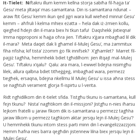
It-Tielet: N
iftakru illum kemm kellna storja sabiħa fil-ħajja ta’
Ġesu’ meta jiltaqa’ mas-samaritana. Din is-samaritana ndunat –
araw ftit Ġesu’ kemm ikun qed jiġri wara kull wieħed minna! Ġesu’
kemm – aħfruli l-kelma mhiex eżatta – ħela dak iż-żmien kollu,
qiegħed ħdejn din il-mara biex hi tkun tafu! Daqshekk jixtieqna!
Imma nipproponi xi ħaġa oħra jien. Tiftakru x’ġara mbagħad lil dik
il-mara? Meta daqet dak li għamel il-Mulej Ġesu’, ma żammitux
fiha nfisha; kif tista’ żżomm ġo fik innifsek? X’għamlet? Marret fil-
pajjiż tagħha, hemmhekk bdiet tgħidilhom: jien iltqajt mal-Mulej
Ġesu’. Tiftakru x’qalu? Qalu: ara mara, l-ewwel bdejna nisimgħu
lilek, allura qalbna bdiet titħeġġeġ, imbagħad wara, permezz
tiegħek, ersaqna, bdejna nkellmu lil Mulej Ġesu’ u issa aħna stess
se nagħtuh verament glorja fl-ispirtu u l-verita.
Ridt ngħidilkom din it-tielet sfida. Tistgħu tkunu is-samaritana, kull
fejn tkunu? Nista’ nagħtikom din il-missjoni? Jistgħu n-nies iħarsu
lejkom fratelli u jaraw fikom dik is-samaritana u permezz tagħha
jaraw lilkom u permezz tagħkom aktar jersqu lejn il-Mulej Ġesu’?
U hemmhekk tkunu intom stess parti minn din l-evanġelizzazzjoni.
Hemm ħafna nies barra qegħdin jistennew lilna biex jersqu lejn il-
Mulej Ġesu’.