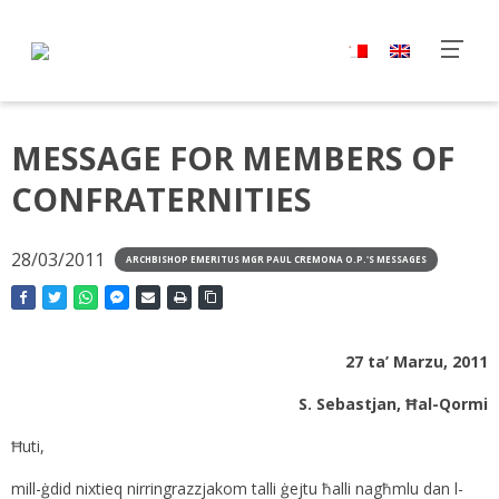
MESSAGE FOR MEMBERS OF
CONFRATERNITIES
28/03/2011
ARCHBISHOP EMERITUS MGR PAUL CREMONA O.P.'S MESSAGES
27 ta’ Marzu, 2011
S. Sebastjan, Ħal-Qormi
Ħuti,
mill-ġdid nixtieq nirringrazzjakom talli ġejtu ħalli nagħmlu dan l-