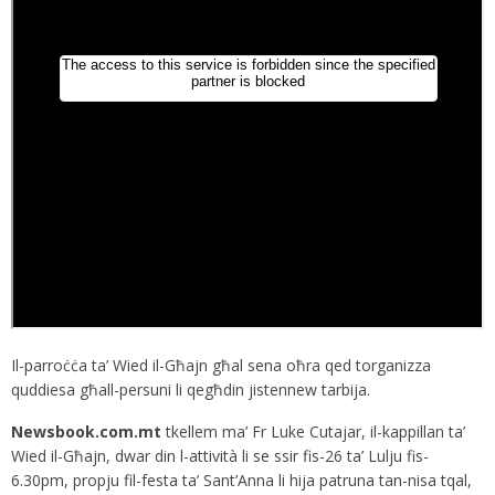
Il-parroċċa ta’ Wied il-Għajn għal sena oħra qed torganizza
quddiesa għall-persuni li qegħdin jistennew tarbija.
Newsbook.com.mt
tkellem ma’ Fr Luke Cutajar, il-kappillan ta’
Wied il-Għajn, dwar din l-attività li se ssir fis-26 ta’ Lulju fis-
6.30pm, propju fil-festa ta’ Sant’Anna li hija patruna tan-nisa tqal,