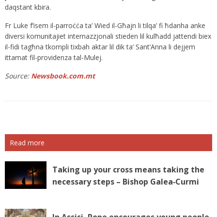
daqstant kbira.
Fr Luke f’isem il-parroċċa ta’ Wied il-Għajn li tilqa’ fi ħdanha anke
diversi komunitajiet internazzjonali stieden lil kulħadd jattendi biex
il-fidi tagħna tkompli tixbah aktar lil dik ta’ Sant’Anna li dejjem
ittamat fil-providenza tal-Mulej.
Source:
Newsbook.com.mt
Read more
Taking up your cross means taking the
necessary steps – Bishop Galea‑Curmi
In Assisi, Pope encourages young people