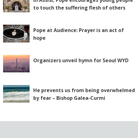
to touch the suffering flesh of others
Pope at Audience: Prayer is an act of
hope
Organizers unveil hymn for Seoul WYD
He prevents us from being overwhelmed
by fear – Bishop Galea-Curmi