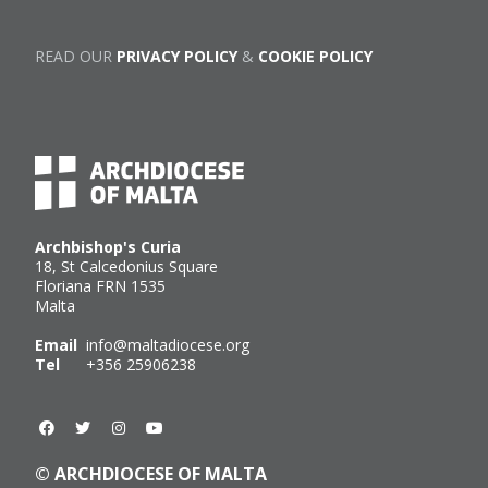
READ OUR
PRIVACY POLICY
&
COOKIE POLICY
Archbishop's Curia
18, St Calcedonius Square
Floriana FRN 1535
Malta
Email
info@maltadiocese.org
Tel
+356 25906238
© ARCHDIOCESE OF MALTA