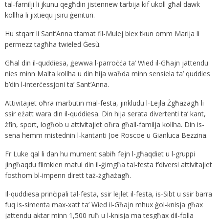
tal-familji li jkunu qegħdin jistennew tarbija kif ukoll għal dawk
kollha li jixtiequ jsiru ġenituri.
Hu stqarr li Sant’Anna ttamat fil-Mulej biex tkun omm Marija li
permezz tagħha twieled Ġesù.
Għal din il-quddiesa, ġewwa l-parroċċa ta’ Wied il-Għajn jattendu
nies minn Malta kollha u din hija waħda minn sensiela ta’ quddies
b’din l-interċessjoni ta’ Sant’Anna.
Attivitajiet oħra marbutin mal-festa, jinkludu l-Lejla Żgħażagħ li
ssir eżatt wara din il-quddiesa. Din hija serata divertenti ta’ kant,
żfin, sport, logħob u attivitajiet oħra għall-familja kollha. Din is-
sena hemm mistednin l-kantanti Joe Roscoe u Gianluca Bezzina.
Fr Luke qal li dan hu mument sabiħ fejn l-għaqdiet u l-gruppi
jingħaqdu flimkien matul din il-ġimgħa tal-festa f’diversi attivitajiet
fosthom bl-impenn dirett taż-żgħażagħ.
Il-quddiesa prinċipali tal-festa, ssir lejlet il-festa, is-Sibt u ssir barra
fuq is-simenta max-xatt ta’ Wied il-Għajn mhux ġol-knisja għax
jattendu aktar minn 1,500 ruħ u l-knisja ma tesgħax dil-folla