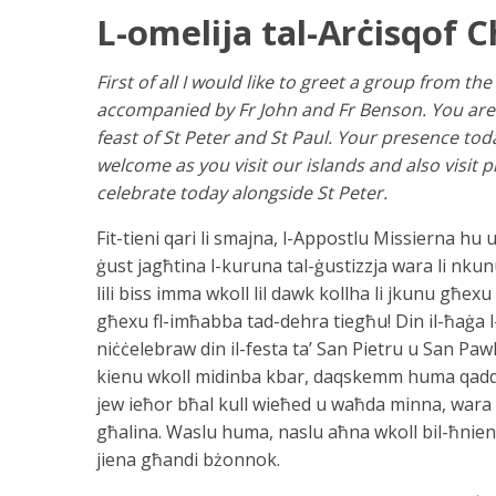
L-omelija tal-Arċisqof C
First of all I would like to greet a group from
accompanied by Fr John and Fr Benson. You are 
feast of St Peter and St Paul. Your presence tod
welcome as you visit our islands and also visit 
celebrate today alongside St Peter.
Fit-tieni qari li smajna, l-Appostlu Missierna hu u j
ġust jagħtina l-kuruna tal-ġustizzja wara li nkun
lili biss imma wkoll lil dawk kollha li jkunu għex
għexu fl-imħabba tad-dehra tiegħu! Din il-ħaġa 
niċċelebraw din il-festa ta’ San Pietru u San Pawl
kienu wkoll midinba kbar, daqskemm huma qadd
jew ieħor bħal kull wieħed u waħda minna, wara k
għalina. Waslu huma, naslu aħna wkoll bil-ħniena 
jiena għandi bżonnok.