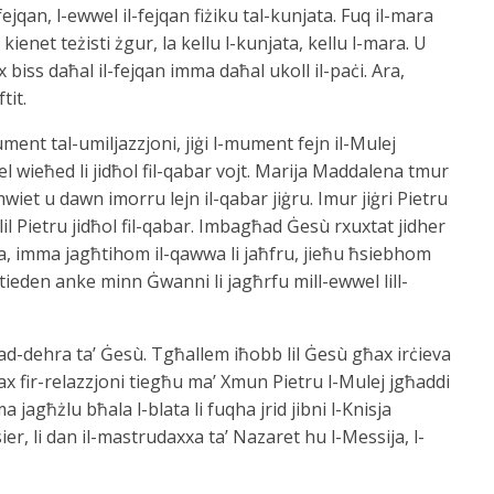
jqan, l-ewwel il-fejqan fiżiku tal-kunjata. Fuq il-mara
enet teżisti żgur, la kellu l-kunjata, kellu l-mara. U
iss daħal il-fejqan imma daħal ukoll il-paċi. Ara,
tit.
ent tal-umiljazzjoni, jiġi l-mument fejn il-Mulej
wel wieħed li jidħol fil-qabar vojt. Marija Maddalena tmur
wiet u dawn imorru lejn il-qabar jiġru. Imur jiġri Pietru
lil Pietru jidħol fil-qabar. Imbagħad Ġesù rxuxtat jidher
ilija, imma jagħtihom il-qawwa li jaħfru, jieħu ħsiebhom
stieden anke minn Ġwanni li jagħrfu mill-ewwel lill-
tad-dehra ta’ Ġesù. Tgħallem iħobb lil Ġesù għax irċieva
x fir-relazzjoni tiegħu ma’ Xmun Pietru l-Mulej jgħaddi
 jagħżlu bħala l-blata li fuqha jrid jibni l-Knisja
issier, li dan il-mastrudaxxa ta’ Nazaret hu l-Messija, l-