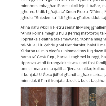
minnhom imbagħad iħares ukoll lejn il-baħar, ma j
jgħereq. U dik l-għajta ta’ Xmun Pietru: “Għinni
jgħidlu: “Bniedem ta’ fidi żgħira, għaliex iddubitaj
Aħna nafu wkoll li Pietru sema’ lil-Mulej jgħallem 
“Aħna konna miegħu hu u jterraq mat-toroq tal-Lhud
jipprietka s-saltna tas-smewwiet. “Konna miegħu
tal-Mulej. Hu ċaħdu għal tliet darbiet, ħalef li ma 
Xi darba ta’ min nieqfu u nimmeditaw fuq dawn il
ħarsa ta’ Ġesù fuqu, ħarsa li tagħmel kuraġġ, ħarsa
tipprova wkoll tirranġalek sitwazzjoni fost familja
omm il-mara meta qalilha: ‘jiena se nitlaq kollox,
il-kunjata! U Ġesù jidħol għandha għax marida, ja
minn dak il-ħin il-kunjata tbiddlet, bdiet taqdiho