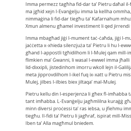
Imma permezz tagħha fid-dar ta’ Pietru daħal il-fe
ma jgħid xejn l-Evanġelju imma la kellha ommha, ki
nimmaġina li fid-dar tiegħu ta’ Kafarnahum mhux b
Xmun almenu għamel investiment li qed jirrendi f
Imma mbagħad jiġi l-mument taċ-ċaħda, jiġi l-mum
jaċċetta x-xhieda silenzjuża ta’ Pietru li hu l-ew
għand l-appostli tgħidilhom li l-Mulej qam mill-im
flimkien ma’ Ġwanni, li wasal l-ewwel imma jħalli 
lid-dixxipli, jistedinhom imorru wkoll lejn il-Gal
meta jipprovdilhom l-ikel fuq ix-xatt u Pietru mi
Mulej, jilbes l-ilbies biex jiltaqa’ mal-Mulej.
Pietru kellu din l-esperjenza li għex fl-imħabba 
tant imħabba. L-Evanġelju jagħmlilna kuraġġ għa
minn diversi proċessi ta’ ras iebsa, u jfiehmu imma
tiegħu. Il-fidi ta’ Pietru li jagħraf, ispirat mill-M
Iben ta’ Alla magħmul bniedem.