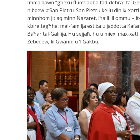
Imma dawn “għexu fl-imħabba tad-dehra” ta’ Ġe
nibdew b’San Pietru. San Pietru kellu din ix-xorti
minnhom jitlaq minn Nazaret, iħalli lil ommu – it-
kbira tagħha, mal-familja estiża u jaddotta Kafar
Baħar tal-Galilija. Hu sejjaħ, hu u miexi max-xatt
Żebedew, lil Ġwanni u ’l Ġakbu.