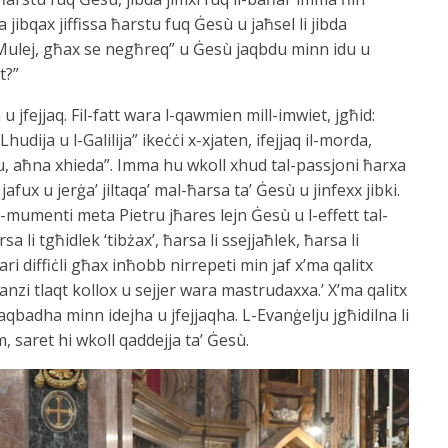
ibqax jiffissa ħarstu fuq Ġesù u jaħsel li jibda
, Mulej, għax se negħreq” u Ġesù jaqbdu minn idu u
t?”
u jfejjaq. Fil-fatt wara l-qawmien mill-imwiet, jgħid:
ija u l-Galilija” ikeċċi x-xjaten, ifejjaq il-morda,
, aħna xhieda”. Imma hu wkoll xhud tal-passjoni ħarxa
jafux u jerġa’ jiltaqa’ mal-ħarsa ta’ Ġesù u jinfexx jibki.
-mumenti meta Pietru jħares lejn Ġesù u l-effett tal-
 li tgħidlek ‘tibżax’, ħarsa li ssejjaħlek, ħarsa li
ri diffiċli għax inħobb nirrepeti min jaf x’ma qalitx
 anzi tlaqt kollox u sejjer wara mastrudaxxa.’ X’ma qalitx
qbadha minn idejha u jfejjaqha. L-Evanġelju jgħidilna li
m, saret hi wkoll qaddejja ta’ Ġesù.