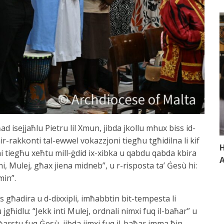
sejjaħlu Pietru lil Xmun, jibda jkollu mhux biss id-
-rakkonti tal-ewwel vokazzjoni tiegħu tgħidilna li kif
H
i tiegħu xeħtu mill-ġdid ix-xibka u qabdu qabda kbira
A
ni, Mulej, għax jiena midneb”, u r-risposta ta’ Ġesù hi:
min”.
 għadira u d-dixxipli, imħabbtin bit-tempesta li
ħidlu: “Jekk inti Mulej, ordnali nimxi fuq il-baħar” u
a ħarstu fuq Ġesù, jibda jimxi fuq il-baħar imma ħin