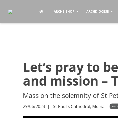
ARCHBISHOP
ARCHDIOCESE
Let’s pray to b
and mission – 
Mass on the solemnity of St Pet
29/06/2023
St Paul's Cathedral, Mdina
ARCH