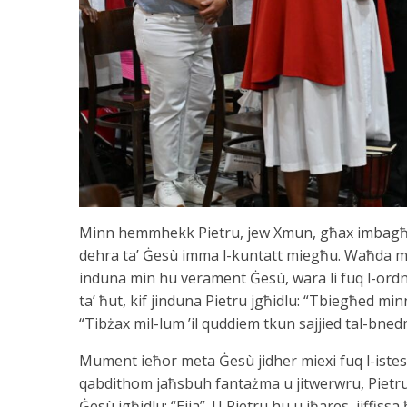
Minn hemmhekk Pietru, jew Xmun, għax imbagħad i
dehra ta’ Ġesù imma l-kuntatt miegħu. Waħda mir
induna min hu verament Ġesù, wara li fuq l-ordn
ta’ ħut, kif jinduna Pietru jgħidlu: “Tbiegħed min
“Tibżax mil-lum ’il quddiem tkun sajjied tal-bned
Mument ieħor meta Ġesù jidher miexi fuq l-istess
qabdithom jaħsbuh fantażma u jitwerwru, Pietru jg
Ġesù jgħidlu: “Ejja”. U Pietru hu u jħares, jiffiss