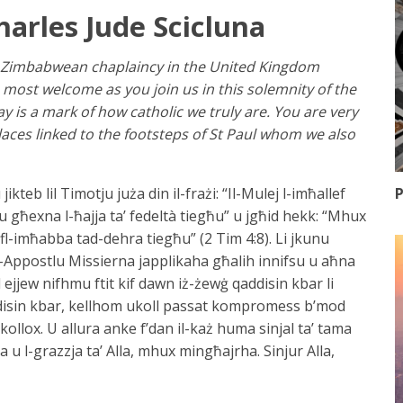
harles Jude Scicluna
 the Zimbabwean chaplaincy in the United Kingdom
most welcome as you join us in this solemnity of the
ay is a mark of how catholic we truly are. You are very
places linked to the footsteps of St Paul whom we also
P
ikteb lil Timotju juża din il-frażi: “Il-Mulej l-imħallef
u għexna l-ħajja ta’ fedeltà tiegħu” u jgħid hekk: “Mhux
u fl-imħabba tad-dehra tiegħu” (2 Tim 4:8). Li jkunu
l-Appostlu Missierna japplikaha għalih innifsu u aħna
 ejjew nifhmu ftit kif dawn iż-żewġ qaddisin kbar li
isin kbar, kellhom ukoll passat kompromess b’mod
ollox. U allura anke f’dan il-każ huma sinjal ta’ tama
u l-grazzja ta’ Alla, mhux mingħajrha. Sinjur Alla,