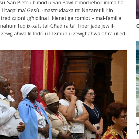
sù. San Pietru b’mod u San Pawl b’mod ieħor imma ħa
 li ltaqa’ ma’ Ġesù l-mastrudaxxa ta’ Nazaret li ħin
tradizzjoni tgħidilna li kienet ġa romlot – mal-familja
nahum fuq ix-xatt tal-Għadira ta’ Tiberijade jew il-
O
, żewġ aħwa lil Indrì u lil Xmun u żewġt aħwa oħra ulied
H
f