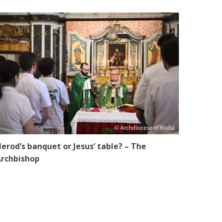
erod’s banquet or Jesus’ table? – The
rchbishop