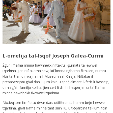
L-omelija tal-Isqof Joseph Galea-Curmi
Żgur li ħafna minna hawnhekk niftakru l-ġurnata tal-ewwel
tqarbina. Jien niftakarha sew, kif konna nġbarna flimkien, numru
kbir ta’ tfal, u mxejna mill-Museum sal-Knisja. Niftakar il-
preparazzjoni għal dan il-jum kbir, u speċjalment il-ferħ li ħassejt,
u miegħi l-familja kollha. Jien ċert li din hi l-esperjenza ta’ ħafna
minna hawnhekk fl-ewwel tqarbina.
Nixtieqkom tirriflettu dwar dan: x’differenza hemm bejn l-ewwel
tqarbina, għal ħafna minna tant snin ilu, u t-tqarbina tal-lum f’din