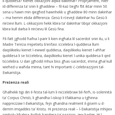
il-quddiesa? Kienet okkażjoni aqwa dakinhar? Proprjament, ħlief
id-differenza ta’ snin li għaddew – fil-każ tiegħi ftit iktar minn 50
sena u hawn min qiegħed hawnhekk u għaddew 80 minn dakinhar
– ma hemm ebda differenza. Ġesù li rċevejt dakinhar hu Ġesù li
nirċievi llum. L-okkażjoni hekk kbira ta’ dakinhar tibqa’ okkażjoni
kbira kull darba li nirċievu lil Ġesù fina.
Fil-fatt jgħodd ħafna l-parir li kien ingħata lil saċerdot snin ilu, u li
Madre Tereża rrepetietu b’enfasi: iċċelebra l-quddiesa llum
daqslikieku kienet l-ewwel quddiesa, daqslikieku kienet l-aħħar
quddiesa li se tiċċelebra, daqslikieku kienet l-unika quddiesa li qed
tiċċelebra. U dan jgħodd mhux biss għas-saċerdot, imma għal kull
wieħed u waħda minna, tant hi importanti ċ-ċelebrazzjoni tal-
Ewkaristija.
Preżenza reali
Għalhekk tiġi din il-festa tal-lum li niċċelebraw bil-ferħ, is-solennità
ta’ Corpus Christi, li għandha l-iskop li tfakkarna u tgħinna
napprezzaw l-Ewkaristija, fejn għandna realment il-ġisem u d-
demm imqaddes ta’ Kristu. Hi preżenza reali – l-Ewkaristija mhijiex
simbolu bħalma jkollok bandiera ta’ nazzjon, jew badge. Hi l-