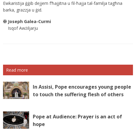
Ewkaristija ġġib dejjem f’ħajjitna u fil-ħajja tal-familja tagħna
barka, grazzja u ġid.
✠ Joseph Galea-Curmi
Isqof Awżiljarju
Read more
In Assisi, Pope encourages young people
to touch the suffering flesh of others
Pope at Audience: Prayer is an act of
hope