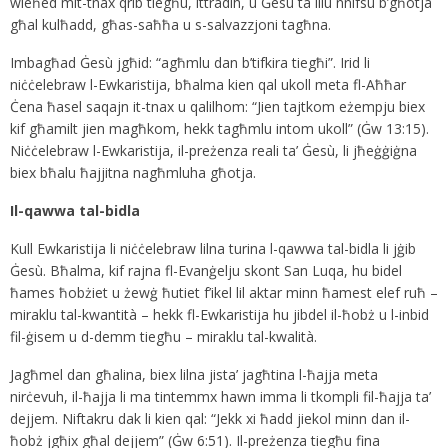
wieħed mit-tnax qrib tiegħu, ittradih, u Ġesù ta lilu nnifsu b’għotja
għal kulħadd, għas-saħħa u s-salvazzjoni tagħna.
Imbagħad Ġesù jgħid: “agħmlu dan b’tifkira tiegħi”. Irid li
niċċelebraw l-Ewkaristija, bħalma kien qal ukoll meta fl-Aħħar
Ċena ħasel saqajn it-tnax u qalilhom: “Jien tajtkom eżempju biex
kif għamilt jien magħkom, hekk tagħmlu intom ukoll” (Ġw 13:15).
Niċċelebraw l-Ewkaristija, il-preżenza reali ta’ Ġesù, li jħeġġiġna
biex bħalu ħajjitna nagħmluha għotja.
Il-qawwa tal-bidla
Kull Ewkaristija li niċċelebraw lilna turina l-qawwa tal-bidla li jġib
Ġesù. Bħalma, kif rajna fl-Evanġelju skont San Luqa, hu bidel
ħames ħobżiet u żewġ ħutiet f’ikel lil aktar minn ħamest elef ruħ –
miraklu tal-kwantità – hekk fl-Ewkaristija hu jibdel il-ħobż u l-inbid
fil-ġisem u d-demm tiegħu – miraklu tal-kwalità.
Jagħmel dan għalina, biex lilna jista’ jagħtina l-ħajja meta
nirċevuh, il-ħajja li ma tintemmx hawn imma li tkompli fil-ħajja ta’
dejjem. Niftakru dak li kien qal: “Jekk xi ħadd jiekol minn dan il-
ħobż jgħix għal dejjem” (Ġw 6:51). Il-preżenza tiegħu fina