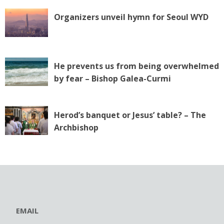
Organizers unveil hymn for Seoul WYD
He prevents us from being overwhelmed
by fear – Bishop Galea-Curmi
Herod’s banquet or Jesus’ table? – The
Archbishop
EMAIL