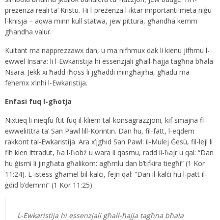
preżenza reali ta’ Kristu. Hi l-preżenza l-iktar importanti meta niġu
l-knisja – aqwa minn kull statwa, jew pittura, għandha kemm
għandha valur.
Kultant ma napprezzawx dan, u ma nifhmux dak li kienu jifhmu l-
ewwel Insara: li l-Ewkaristija hi essenzjali għall-ħajja tagħna bħala
Nsara. Jekk xi ħadd iħoss li jgħaddi mingħajrha, għadu ma
fehemx x’inhi l-Ewkaristija.
Enfasi fuq l-għotja
Nixtieq li nieqfu ftit fuq il-kliem tal-konsagrazzjoni, kif smajna fl-
ewweliIttra ta’ San Pawl lill-Korintin. Dan hu, fil-fatt, l-eqdem
rakkont tal-Ewkaristija. Ara x’jgħid San Pawl: il-Mulej Ġesù, fil-lejl li
fih kien ittradut, ħa l-ħobż u wara li qasmu, radd il-ħajr u qal: “Dan
hu ġismi li jingħata għalikom: agħmlu dan b’tifkira tiegħi” (1 Kor
11:24). L-istess għamel bil-kalċi, fejn qal: “Dan il-kalċi hu l-patt il-
ġdid b’demmi” (1 Kor 11:25).
L-Ewkaristija hi essenzjali għall-ħajja tagħna bħala