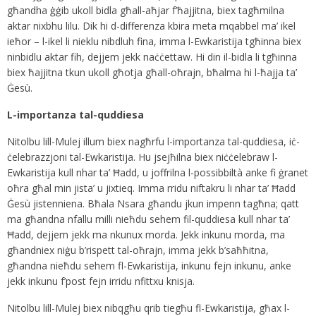
għandha ġġib ukoll bidla għall-aħjar f’ħajjitna, biex tagħmilna
aktar nixbhu lilu. Dik hi d-differenza kbira meta mqabbel ma’ ikel
ieħor – l-ikel li nieklu nibdluh fina, imma l-Ewkaristija tgħinna biex
ninbidlu aktar fih, dejjem jekk naċċettaw. Hi din il-bidla li tgħinna
biex ħajjitna tkun ukoll għotja għall-oħrajn, bħalma hi l-ħajja ta’
Ġesù.
L-importanza tal-quddiesa
Nitolbu lill-Mulej illum biex nagħrfu l-importanza tal-quddiesa, iċ-
ċelebrazzjoni tal-Ewkaristija. Hu jsejħilna biex niċċelebraw l-
Ewkaristija kull nhar ta’ Ħadd, u joffrilna l-possibbiltà anke fi ġranet
oħra għal min jista’ u jixtieq. Imma rridu niftakru li nhar ta’ Ħadd
Ġesù jistenniena. Bħala Nsara għandu jkun impenn tagħna; qatt
ma għandna nfallu milli nieħdu sehem fil-quddiesa kull nhar ta’
Ħadd, dejjem jekk ma nkunux morda. Jekk inkunu morda, ma
għandniex niġu b’rispett tal-oħrajn, imma jekk b’saħħitna,
għandna nieħdu sehem fl-Ewkaristija, inkunu fejn inkunu, anke
jekk inkunu f’post fejn irridu nfittxu knisja.
Nitolbu lill-Mulej biex nibqgħu qrib tiegħu fl-Ewkaristija, għax l-