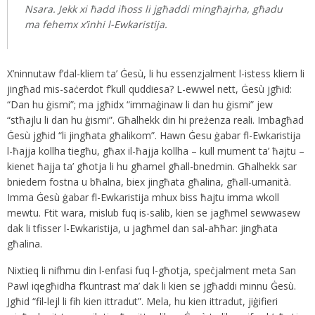
Nsara. Jekk xi ħadd iħoss li jgħaddi mingħajrha, għadu
ma fehemx x’inhi l-Ewkaristija.
X’ninnutaw f’dal-kliem ta’ Ġesù, li hu essenzjalment l-istess kliem li
jingħad mis-saċerdot f’kull quddiesa? L-ewwel nett, Ġesù jgħid:
“Dan hu ġismi”; ma jgħidx “immaġinaw li dan hu ġismi” jew
“stħajlu li dan hu ġismi”. Għalhekk din hi preżenza reali. Imbagħad
Ġesù jgħid “li jingħata għalikom”. Hawn Ġesu ġabar fl-Ewkaristija
l-ħajja kollha tiegħu, għax il-ħajja kollha – kull mument ta’ ħajtu –
kienet ħajja ta’ għotja li hu għamel għall-bnedmin. Għalhekk sar
bniedem fostna u bħalna, biex jingħata għalina, għall-umanità.
Imma Ġesù ġabar fl-Ewkaristija mhux biss ħajtu imma wkoll
mewtu. Ftit wara, mislub fuq is-salib, kien se jagħmel sewwasew
dak li tfisser l-Ewkaristija, u jagħmel dan sal-aħħar: jingħata
għalina.
Nixtieq li nifhmu din l-enfasi fuq l-għotja, speċjalment meta San
Pawl iqegħidha f’kuntrast ma’ dak li kien se jgħaddi minnu Ġesù.
Jgħid “fil-lejl li fih kien ittradut”. Mela, hu kien ittradut, jiġifieri