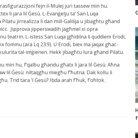
sfigurazzjoni fejn il-Mulej juri tassew min hu.
O
tex li jara lil Ġesù. L-Evanġelju ta’ San Luqa
 Pilatu jirrealizza li dan mill-Galilija u jibagħtu għand
 wiċċ. Jipprova jipperswadih jagħmel xi opra
enu teatrin. L-istess San Luqa jgħidilna li quddiem Erodi,
taħx fommu (ara Lq 23:9). U Erodi, biex ma jaqax għaċ-
 kkulurita tal-imġienen. Hekk jibagħtu lura għand Pilatu.
hu min hu, f’qalbu għandu għatx li jara lil Ġesù. Aħna
w lil Ġesù: niltaqgħu miegħu f’ħutna. Dak kollu li
 Trid tara ’l Ġesù? Ibda arah f’ħuk, f’oħtok.
H
f