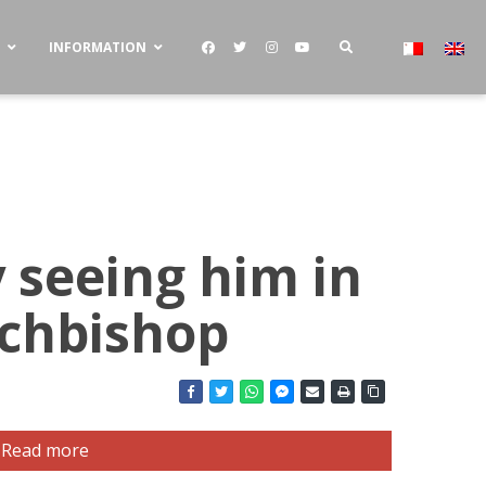
S
INFORMATION
y seeing him in
rchbishop
Read more