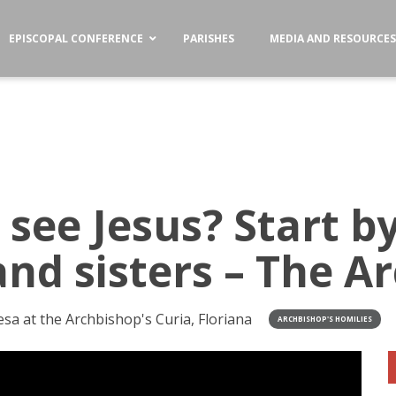
EPISCOPAL CONFERENCE
PARISHES
MEDIA AND RESOURCE
see Jesus? Start b
and sisters – The A
a at the Archbishop's Curia, Floriana
ARCHBISHOP'S HOMILIES