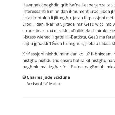
Hawnhekk qegħdin qrib ħafna l-esperjenza tat-tra
Interessanti li minn dan il-mument Erodi jibda jfit
jirrakkontalna li jiltaqgħu, jarah fil-passjoni meta
Erodi li dan, fl-aħħar, jiltaqa’ ma’ Ġesù wiċċ imb
straordinarja, xi miraklu, bħallikieku l-mirakli ki
l-istess wieħed li qatel lill-Battista, Ġesù ma fe
ċajt u jgħaddi ’l Ġesù ta’ miġnun, jlibbsu l-libsa
X’riflessjoni nieħdu minn dan kollu? Il-bniedem, 
nistgħu nieħdu triq qasira ħafna kif nistgħu nara
nagħmlu mal-iżgħar fost ħutna, nagħmluh miegħu.
✠ Charles Jude Scicluna
Arċisqof ta’ Malta