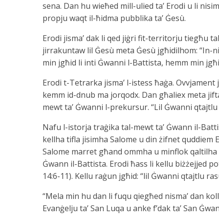
sena. Dan hu wieħed mill-ulied ta’ Erodi u li nis
propju waqt il-ħidma pubblika ta’ Ġesù.
Erodi jisma’ dak li qed jiġri fit-territorju tiegħu ta
jirrakuntaw lil Ġesù meta Ġesù jgħidilhom: “In-ni
min jgħid li inti Ġwanni l-Battista, hemm min jgħid 
Erodi t-Tetrarka jisma’ l-istess ħaġa. Ovvjament
kemm id-dnub ma jorqodx. Dan għaliex meta jiftaka
mewt ta’ Ġwanni l-prekursur. “Lil Ġwanni qtajtlu r
Nafu l-istorja traġika tal-mewt ta’ Ġwann il-Batti
kellha tifla jisimha Salome u din żifnet quddiem 
Salome marret għand ommha u minflok qaltilha tito
Ġwann il-Battista. Erodi ħass li kellu biżżejjed po
14:6-11). Kellu raġun jgħid: “lil Ġwanni qtajtlu ras
“Mela min hu dan li fuqu qiegħed nisma’ dan kollu?
Evanġelju ta’ San Luqa u anke f’dak ta’ San Ġw