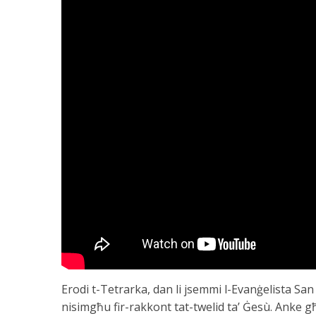
Erodi t-Tetrarka, dan li jsemmi l-Evanġelista San
nisimgħu fir-rakkont tat-twelid ta’ Ġesù. Anke g