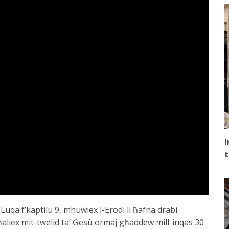
I
t
 Luqa f’kaptilu 9, mhuwiex l-Erodi li ħafna drabi
ħaliex mit-twelid ta’ Ġesù ormaj għaddew mill-inqas 30