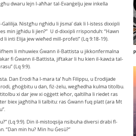
imgħu dwaru lejn l-aħħar tal-Evanġelju jew inkella
l-Galilija. Nistgħu ngħidu li jisma’ dak li l-istess dixxipli
es min jgħidu li jien?” U d-dixxipli rrisponduh: “Hawn
li inti Elija jew wieħed mill-profeti” (Lq 9:18-19).
 jifhem li mhuwiex Ġwann il-Battista u jikkonfermalna
P
r fi Ġwann il-Battista, jiftakar li hu kien il-kawża tal-
asu” (Lq 9:9).
sta. Dan Erodi ħa l-mara ta’ ħuh Filippu, u Erodijade
Erodi, għoġbitu u dan, fiż-żelu, wegħedha kulma titolbu.
lbu xi dar jew xi oġġett ieħor, qaltilha li riedet ras
ter biex jagħtiha li talbitu: ras Ġwann fuq platt (ara Mt
u”.
” (Lq 9:9). Din il-mistoqsija nsibuha diversi drabi fl-
ann. “Dan min hu? Min hu Ġesù?”