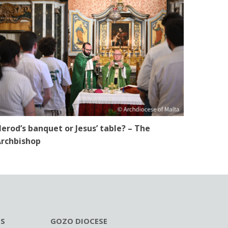
erod’s banquet or Jesus’ table? – The
rchbishop
ES
GOZO DIOCESE