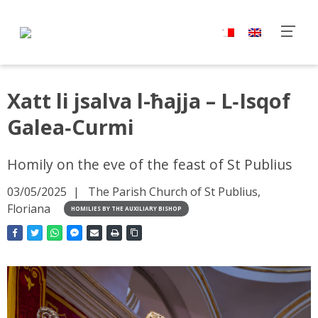
Xatt li jsalva l-ħajja – L‑Isqof
Galea‑Curmi
Homily on the eve of the feast of St Publius
03/05/2025
The Parish Church of St Publius,
Floriana
HOMILIES BY THE AUXILIARY BISHOP