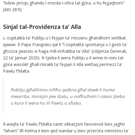
“bdew jersqu għandu l-morda l-oħra tal-gżira, u hu fejjaqhom”
(Atti 28:9)
Sinjal tal-Providenza ta’ Alla
L-ospitalità ta’ Publiju u l-fejqan ta’ missieru għandhom sinifikat
qawwi. Il-Papa Franġisku qal li “l-ospitalità spontanja u l-ġesti ta’
għożża jwasslu xi ħaġa mill-imħabba ta’ Alla” (Udjenza Ġenerali,
22 ta’ Jannar 2020). It-tjieba li wera Publiju u li wrew in-nies tal-
gżira wasslet għall-mirakli ta’ fejqan li Alla wettaq permezz ta’
Pawlu f’Malta.
Publiju jgħallimna niftħu qalbna għal dawk li huma
mwarrba, minsijin jew ibatu, u noffrulhom l-istess tjieba
u kura li wera hu lil Pawlu u sħabu.
Il-waqfa ta’ Pawlu f’Malta saret okkażjoni favorevoli biex jagħti
“laħam” lill-Kelma li kien qed ixandar u biex jeżerċita ministeru ta’