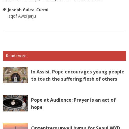
✠ Joseph Galea-Curmi
Isqof Awżiljarju
Read more
In Assisi, Pope encourages young people
to touch the suffering flesh of others
Pope at Audience: Prayer is an act of
hope
Organizers unveil hymn for Seoul WYD