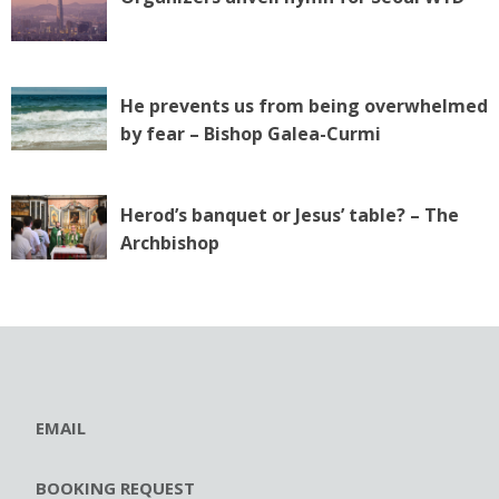
He prevents us from being overwhelmed
by fear – Bishop Galea-Curmi
Herod’s banquet or Jesus’ table? – The
Archbishop
EMAIL
BOOKING REQUEST