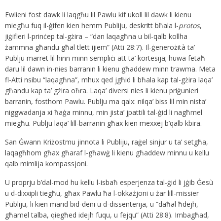
Ewlieni fost dawk li laqgħu lil Pawlu kif ukoll lil dawk li kienu
miegħu fuq il-ġifen kien hemm Publiju, deskritt bħala l-
protos
,
jiġifieri l-prinċep tal-gżira – “dan laqagħna u bil-qalb kollha
żammna għandu għal tlett ijiem” (Atti 28:7). Il-ġenerożità ta’
Publju marret lil hinn minn sempliċi att ta’ kortesija; huwa fetaħ
daru lil dawn in-nies barranin li kienu għaddew minn trawma. Meta
fl-Atti nsibu “laqagħna”, mhux qed jgħid li bħala kap tal-gżira laqa’
għandu kap ta’ gżira oħra. Laqa’ diversi nies li kienu priġunieri
barranin, fosthom Pawlu. Publju ma qalx: nilqa’ biss lil min nista’
niggwadanja xi ħaġa minnu, min jista’ jpattili tal-ġid li nagħmel
miegħu. Publju laqa’ lill-barranin għax kien mexxej b’qalb kbira.
San Ġwann Kriżostmu jinnota li Publiju, raġel sinjur u ta’ setgħa,
laqagħhom għax għaraf l-għawġ li kienu għaddew minnu u kellu
qalb mimlija kompassjoni.
U proprju b’dal-mod hu kellu l-isbaħ esperjenza tal-ġid li jġib Ġesù
u d-dixxipli tiegħu, għax Pawlu ħa l-okkażjoni u żar lill-missier
Publiju, li kien marid bid-deni u d-dissenterija, u “daħal ħdejh,
għamel talba, qiegħed idejh fuqu, u fejqu” (Atti 28:8). Imbagħad,