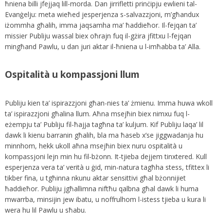
ħniena billi jfejjaq lill-morda. Dan jirrifletti prinċipju ewlieni tal-
Evanġelju: meta wieħed jesperjenza s-salvazzjoni, m’għandux
iżommha għalih, imma jaqsamha ma’ ħaddieħor. Il-fejqan ta’
missier Publiju wassal biex oħrajn fuq il-gżira jfittxu l-fejqan
mingħand Pawlu, u dan juri aktar il-ħniena u l-imħabba ta’ Alla.
Ospitalità u kompassjoni llum
Publiju kien ta’ ispirazzjoni għan-nies ta’ żmienu. Imma huwa wkoll
ta’ ispirazzjoni għalina llum. Aħna msejħin biex nimxu fuq l-
eżempju ta’ Publiju fil-ħajja tagħna ta’ kuljum. Kif Publiju laqa’ lil
dawk li kienu barranin għalih, bla ma ħaseb x’se jiggwadanja hu
minnhom, hekk ukoll aħna msejħin biex nuru ospitalità u
kompassjoni lejn min hu fil-bżonn. It-tjieba dejjem tinxtered. Kull
esperjenza vera ta’ verità u ġid, min-natura tagħha stess, tfittex li
tikber fina, u tgħinna nkunu aktar sensittivi għal bżonnijiet
ħaddieħor. Publiju jgħallimna niftħu qalbna għal dawk li huma
mwarrba, minsijin jew ibatu, u noffrulhom l-istess tjieba u kura li
wera hu lil Pawlu u sħabu.