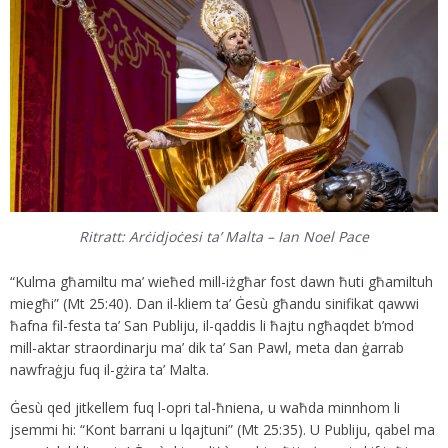
Ritratt: Arċidjoċesi ta’ Malta – Ian Noel Pace
“Kulma għamiltu ma’ wieħed mill-iżgħar fost dawn ħuti għamiltuh
miegħi” (Mt 25:40). Dan il-kliem ta’ Ġesù għandu sinifikat qawwi
ħafna fil-festa ta’ San Publiju, il-qaddis li ħajtu ngħaqdet b’mod
mill-aktar straordinarju ma’ dik ta’ San Pawl, meta dan ġarrab
nawfraġju fuq il-gżira ta’ Malta.
Ġesù qed jitkellem fuq l-opri tal-ħniena, u waħda minnhom li
jsemmi hi: “Kont barrani u lqajtuni” (Mt 25:35). U Publiju, qabel ma