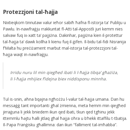
Protezzjoni tal-ħajja
Nixtieqkom tinnutaw valur ieħor sabiħ ħafna fl-istorja ta’ Publiju u
Pawlu. In-nawfraġju rrakkuntat fl-Atti tal-Appostli juri kemm nies
salvaw fuq ix-xatt ta’ pajjiżna. Dakinhar, pajjiżna kien il-protettur
tal-ħajja ta’ dawk kollha li kienu fuq il-ġifen. Il-bidu tal-fidi Nisranija
f’Malta hu preċiżament marbut mal-istorja tal-protezzjoni tal-
ħajja waqt in-nawfraġju.
Irridu nuru lil min qiegħed ibati li l-ħajja tibqa’ għażiża,
li l-ħajja mhijiex f’idejna biex niddisponu minnha.
Tul is-snin, aħna bqajna ngħożżu l-valur tal-ħajja umana. Dan hu
messaġġ tant importanti għal żmienna, meta hemm min qiegħed
jirraġuna li jekk bniedem ikun qed ibati, tkun qed tgħinu jekk
ittemmlu ħajtu ħalli jitlaq għal ħajja oħra u b’hekk ittaffilu t-tbatija.
Il-Papa Franġisku għallimna: dan ikun “falliment tal-imħabba”.