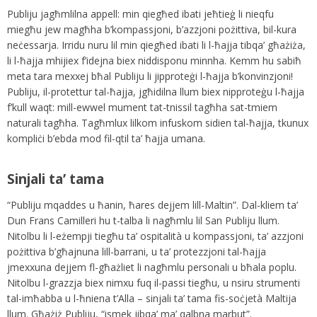
Publiju jagħmlilna appell: min qiegħed ibati jeħtieġ li nieqfu
miegħu jew magħha b’kompassjoni, b’azzjoni pożittiva, bil-kura
neċessarja. Irridu nuru lil min qiegħed ibati li l-ħajja tibqa’ għażiża,
li l-ħajja mhijiex f’idejna biex niddisponu minnha. Kemm hu sabiħ
meta tara mexxej bħal Publiju li jipproteġi l-ħajja b’konvinzjoni!
Publiju, il-protettur tal-ħajja, jgħidilna llum biex nipproteġu l-ħajja
f’kull waqt: mill-ewwel mument tat-tnissil tagħha sat-tmiem
naturali tagħha. Tagħmlux lilkom infuskom sidien tal-ħajja, tkunux
kompliċi b’ebda mod fil-qtil ta’ ħajja umana.
Sinjali ta’ tama
“Publiju mqaddes u ħanin, ħares dejjem lill-Maltin”. Dal-kliem ta’
Dun Frans Camilleri hu t-talba li nagħmlu lil San Publiju llum.
Nitolbu li l-eżempji tiegħu ta’ ospitalità u kompassjoni, ta’ azzjoni
pożittiva b’għajnuna lill-barrani, u ta’ protezzjoni tal-ħajja
jmexxuna dejjem fl-għażliet li nagħmlu personali u bħala poplu.
Nitolbu l-grazzja biex nimxu fuq il-passi tiegħu, u nsiru strumenti
tal-imħabba u l-ħniena t’Alla – sinjali ta’ tama fis-soċjetà Maltija
llum. Għażiż Publiju, “ismek jibqa’ ma’ qalbna marbut”.