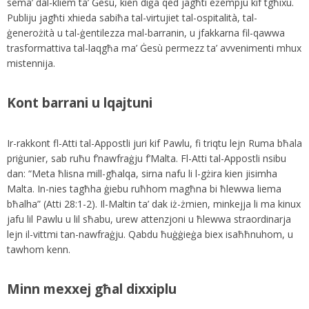
sema’ dal-kliem ta’ Ġesù, kien diġà qed jagħti eżempju kif tgħixu.
Publiju jagħti xhieda sabiħa tal-virtujiet tal-ospitalità, tal-
ġenerożità u tal-ġentilezza mal-barranin, u jfakkarna fil-qawwa
trasformattiva tal-laqgħa ma’ Ġesù permezz ta’ avvenimenti mhux
mistennija.
Kont barrani u lqajtuni
Ir-rakkont fl-Atti tal-Appostli juri kif Pawlu, fi triqtu lejn Ruma bħala
priġunier, sab ruħu f’nawfraġju f’Malta. Fl-Atti tal-Appostli nsibu
dan: “Meta ħlisna mill-għalqa, sirna nafu li l-gżira kien jisimha
Malta. In-nies tagħha ġiebu ruħhom magħna bi ħlewwa liema
bħalha” (Atti 28:1-2). Il-Maltin ta’ dak iż-żmien, minkejja li ma kinux
jafu lil Pawlu u lil sħabu, urew attenzjoni u ħlewwa straordinarja
lejn il-vittmi tan-nawfraġju. Qabdu ħuġġieġa biex isaħħnuhom, u
tawhom kenn.
Minn mexxej għal dixxiplu