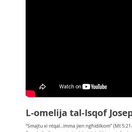
L-omelija tal-Isqof Jos
“Smajtu xi ntqal…imma jien ngħidilkom” (Mt 5:21-