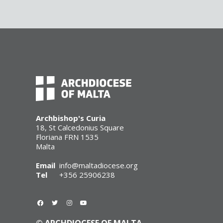
Archbishop's Curia
18, St Calcedonius Square
Floriana FRN 1535
Malta
Email
info@maltadiocese.org
Tel
+356 25906238