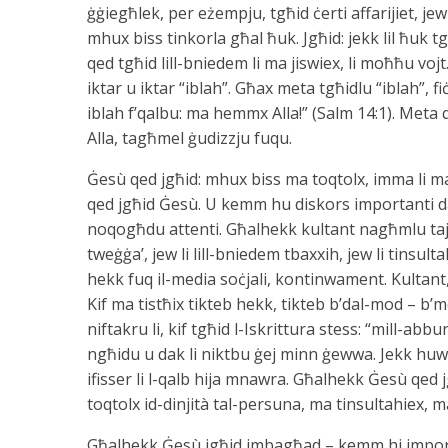
ġġiegħlek, per eżempju, tgħid ċerti affarijiet, 
mhux biss tinkorla għal ħuk. Jgħid: jekk lil ħuk tgħi
qed tgħid lill-bniedem li ma jiswiex, li moħħu voj
iktar u iktar “iblah”. Għax meta tgħidlu “iblah”, f
iblah f’qalbu: ma hemmx Alla!” (Salm 14:1). Meta qe
Alla, tagħmel ġudizzju fuqu.
Ġesù qed jgħid: mhux biss ma toqtolx, imma li m
qed jgħid Ġesù. U kemm hu diskors importanti dan
noqogħdu attenti. Għalhekk kultant nagħmlu tajj
tweġġa’, jew li lill-bniedem tbaxxih, jew li tins
hekk fuq il-media soċjali, kontinwament. Kultant,
Kif ma tistħix tikteb hekk, tikteb b’dal-mod – b’mo
niftakru li, kif tgħid l-Iskrittura stess: “mill-abb
ngħidu u dak li niktbu ġej minn ġewwa. Jekk huwa k
ifisser li l-qalb hija mnawra. Għalhekk Ġesù qed
toqtolx id-dinjità tal-persuna, ma tinsultahiex,
Għalhekk Ġesù jgħid imbagħad – kemm hi importan