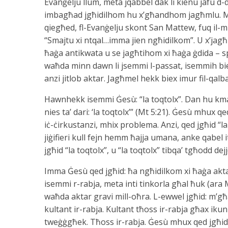
Evanġelju llum, meta jqabbel dak li kienu jafu d-di
imbagħad jgħidilhom hu x’għandhom jagħmlu. Ma
qiegħed, fl-Evanġelju skont San Mattew, fuq il-mun
“Smajtu xi ntqal…imma jien ngħidilkom”. U x’jag
ħaġa antikwata u se jagħtihom xi ħaġa ġdida – sp
waħda minn dawn li jsemmi l-passat, isemmih biex 
anzi jitlob aktar. Jagħmel hekk biex imur fil-qalba, 
Hawnhekk isemmi Ġesù: “la toqtolx”. Dan hu kmand
nies ta’ dari: ‘la toqtolx’” (Mt 5:21). Ġesù mhux 
iċ-ċirkustanzi, mhix problema. Anzi, qed jgħid “la
jiġifieri kull fejn hemm ħajja umana, anke qabel 
jgħid “la toqtolx”, u “la toqtolx” tibqa’ tgħodd d
Imma Ġesù qed jgħid: ħa ngħidilkom xi ħaġa akta
isemmi r-rabja, meta inti tinkorla għal ħuk (ara M
waħda aktar gravi mill-oħra. L-ewwel jgħid: m’għa
kultant ir-rabja. Kultant tħoss ir-rabja għax iku
tweġġgħek. Tħoss ir-rabja. Ġesù mhux qed jgħid g