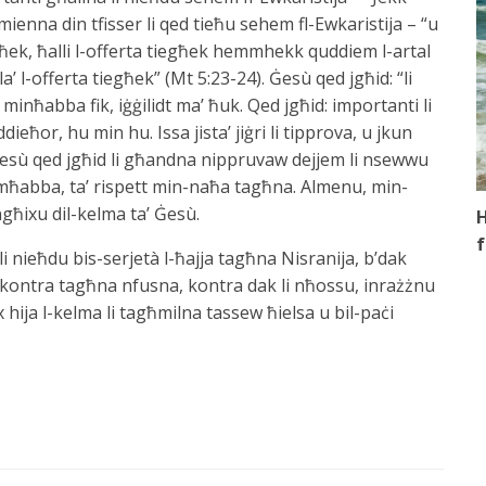
 żmienna din tfisser li qed tieħu sehem fl-Ewkaristija – “u
ħek, ħalli l-offerta tiegħek hemmhekk quddiem l-artal
 l-offerta tiegħek” (Mt 5:23-24). Ġesù qed jgħid: “li
minħabba fik, iġġilidt ma’ ħuk. Qed jgħid: importanti li
eħor, hu min hu. Issa jista’ jiġri li tipprova, u jkun
Ġesù qed jgħid li għandna nippruvaw dejjem li nsewwu
ta’ mħabba, ta’ rispett min-naħa tagħna. Almenu, min-
ħixu dil-kelma ta’ Ġesù.
H
f
i nieħdu bis-serjetà l-ħajja tagħna Nisranija, b’dak
u kontra tagħna nfusna, kontra dak li nħossu, inrażżnu
 hija l-kelma li tagħmilna tassew ħielsa u bil-paċi