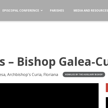
EPISCOPAL CONFERENCE
PARISHES
MEDIA AND RESOURCE
us – Bishop Galea‑C
a, Archbishop's Curia, Floriana
HOMILIES BY THE AUXILIARY BISHOP