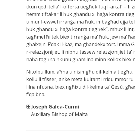
tkun qed itella’ l-offerta tiegħek fuq l-artal” – fi
hemm tiftakar li ħuk għandu xi ħaġa kontra tieg
u mur l-ewwel irranġa ma ħuk, imbagħad ejja tella’
ħuk għandu xi ħaġa kontra tiegħek”, mhux li int, 
tagħmel ħiltek biex tirranġa ma’ ħuk, jew ma’ ħaddi
għalxejn. F’dak il-każ, ma għandekx tort. Imma 
r-relazzjonijiet, li nibnu tassew relazzjonijiet 
naħa tagħna nkunu għamilna minn kollox biex ng
Nitolbu llum, aħna u nisimgħu dil-kelma tiegħu, l
kollu li tfisser, anke meta kultant irridu mmorr
lilna nfusna, biex ngħixu dil-kelma ta’ Ġesù, għax
f’qalbna.
✠ Joseph Galea-Curmi
Auxiliary Bishop of Malta