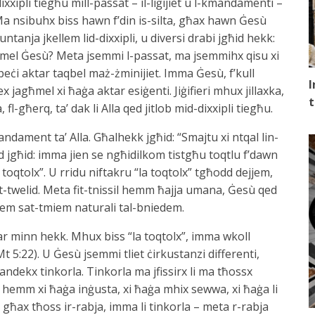
xxipli tiegħu mill-passat – il-liġijiet u l-kmandamenti –
 nsibuhx biss hawn f’din is-silta, għax hawn Ġesù
tanja jkellem lid-dixxipli, u diversi drabi jgħid hekk:
ħmel Ġesù? Meta jsemmi l-passat, ma jsemmihx qisu xi
eċi aktar taqbel maż-żminijiet. Imma Ġesù, f’kull
I
jagħmel xi ħaġa aktar esiġenti. Jiġifieri mhux jillaxka,
t
fl-għerq, ta’ dak li Alla qed jitlob mid-dixxipli tiegħu.
ament ta’ Alla. Għalhekk jgħid: “Smajtu xi ntqal lin-
qed jgħid: imma jien se ngħidilkom tistgħu toqtlu f’dawn
 toqtolx”. U rridu niftakru “la toqtolx” tgħodd dejjem,
it-twelid. Meta fit-tnissil hemm ħajja umana, Ġesù qed
ejjem sat-tmiem naturali tal-bniedem.
r minn hekk. Mhux biss “la toqtolx”, imma wkoll
t 5:22). U Ġesù jsemmi tliet ċirkustanzi differenti,
ndekx tinkorla. Tinkorla ma jfissirx li ma tħossx
n hemm xi ħaġa inġusta, xi ħaġa mhix sewwa, xi ħaġa li
ħax tħoss ir-rabja, imma li tinkorla – meta r-rabja