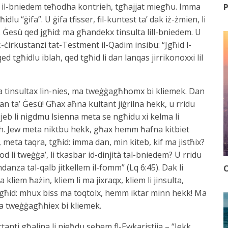
jew il-bniedem teħodha kontrieh, tgħajjat miegħu. Imma
P
dlu “ġifa”. U ġifa tfisser, fil-kuntest ta’ dak iż-żmien, li
t. Ġesù qed jgħid: ma għandekx tinsulta lill-bniedem. U
iċ-ċirkustanzi tat-Testment il-Qadim insibu: “Jgħid l-
d tgħidlu iblah, qed tgħid li dan lanqas jirrikonoxxi lil
a tinsultax lin-nies, ma tweġġagħhomx bi kliemek. Dan
 ta’ Ġesù! Għax aħna kultant jiġrilna hekk, u rridu
eb li nigdmu lsienna meta se ngħidu xi kelma li
ultah. Jew meta niktbu hekk, għax hemm ħafna kitbiet
 meta taqra, tgħid: imma dan, min kiteb, kif ma jistħix?
d li tweġġa’, li tkasbar id-dinjità tal-bniedem? U rridu
undanza tal-qalb jitkellem il-fomm” (Lq 6:45). Dak li
O
liem ħażin, kliem li ma jixraqx, kliem li jinsulta,
 jgħid: mhux biss ma toqtolx, hemm iktar minn hekk! Ma
 ma tweġġagħhiex bi kliemek.
ti għalina li nieħdu sehem fl-Ewkaristija – “Jekk