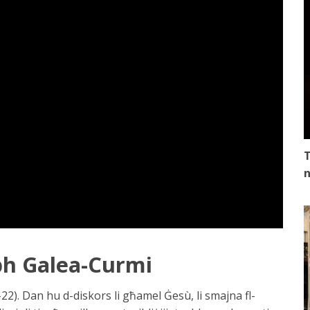
T
n
eph Galea-Curmi
22). Dan hu d-diskors li għamel Ġesù, li smajna fl-