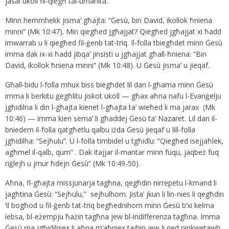
jasal ukoll fil-qiegħ tal-umanità.
Minn hemmhekk jisma’ għajta: “Ġesù, bin David, ikollok ħniena
minni” (Mk 10:47). Min qiegħed jgħajjat? Qiegħed jgħajjat xi ħadd
imwarrab u li qiegħed fil-ġenb tat-triq. Il-folla tbiegħdet minn Ġesù
imma dak ix-xi ħadd jibqa’ jinsisti u jgħajjat għall-ħniena: “Bin
David, ikollok ħniena minni” (Mk 10:48). U Ġesù jisma’ u jieqaf.
Għall-bidu l-folla mhux biss biegħdet lil dan l-għama minn Ġesù
imma li berkitu ġegħlitu jiskot ukoll — għax aħna nafu l-Evanġelju
jgħidilna li din l-għajta kienet l-għajta ta’ wieħed li ma jarax (Mk
10:46) — imma kien sema’ li għaddej Ġesù ta’ Nazaret. Lil dan il-
bniedem il-folla qatgħetlu qalbu iżda Ġesù jieqaf u lill-folla
jgħidilha: “Sejħulu”. U l-folla timbidel u tgħidlu: “Qiegħed isejjaħlek,
agħmel il-qalb, qum” . Dak itajjar il-mantar minn fuqu, jaqbeż fuq
riġlejh u jmur ħdejn Ġesù” (Mk 10:49-50).
Aħna, fl-għajta missjunarja tagħna, qegħdin nirrepetu l-kmand li
jagħtina Ġesù: “Sejħulu,” sejħulhom. Jista’ jkun li lin-nies li qegħdin
’il bogħod u fil-ġenb tat-triq begħednihom minn Ġesù b’xi kelma
iebsa, bl-eżempju ħażin tagħna jew bl-indifferenza tagħna. Imma
Ġesù ma jgħidilniex li aħna m’aħniex tajbin jew li qed ninkwetawh