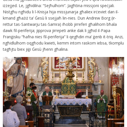
iżżejjed. Le, jgħidilna: “Sejħulhom”. Jagħtina missjoni speċjali.
Nistgħu ngħidu li l-Knisja hija missjunarja għaliex irċeviet dan il-
kmand għażiż ta’ Ġesù li ssejjaħ lin-nies. Dun Andrew Borg (ir-
rettur tas-Santwarju tas-Samra) iħobb jirreferi għalihom bħala
dawk fil-periferija; jipprova jirrepeti anke dak li jgħid il-Papa
Franġisku “ħafna nies fil-periferija” li qegħdin ma’ ġenb it-triq. Anzi,
ngħidlulhom oqgħodu kwieti, kemm intom raskom iebsa, tkomplu
tagħjtu biex jiġi Ġesù jħenn għalina.