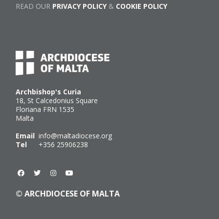
READ OUR
PRIVACY POLICY
&
COOKIE POLICY
Archbishop's Curia
18, St Calcedonius Square
Floriana FRN 1535
Malta
Email
info@maltadiocese.org
Tel
+356 25906238
© ARCHDIOCESE OF MALTA