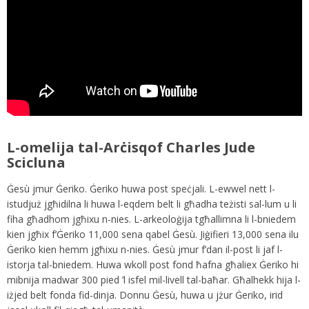
L-omelija tal-Arċisqof Charles Jude
Scicluna
Ġesù jmur Ġeriko. Ġeriko huwa post speċjali. L-ewwel nett l-
istudjuż jgħidilna li huwa l-eqdem belt li għadha teżisti sal-lum u li
fiha għadhom jgħixu n-nies. L-arkeoloġija tgħallimna li l-bniedem
kien jgħix f’Ġeriko 11,000 sena qabel Ġesù. Jiġifieri 13,000 sena ilu
Ġeriko kien hemm jgħixu n-nies. Ġesù jmur f’dan il-post li jaf l-
istorja tal-bniedem. Huwa wkoll post fond ħafna għaliex Ġeriko hi
mibnija madwar 300 pied ’l isfel mil-livell tal-baħar. Għalhekk hija l-
iżjed belt fonda fid-dinja. Donnu Ġesù, huwa u jżur Ġeriko, irid