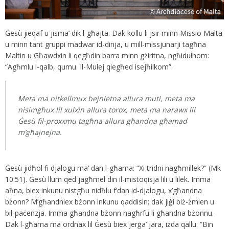
Ġesù jieqaf u jisma’ dik l-għajta. Dak kollu li jsir minn Missio Malta
u minn tant gruppi madwar id-dinja, u mill-missjunarji tagħna
Maltin u Għawdxin li qegħdin barra minn gżiritna, ngħidulhom:
“Agħmlu l-qalb, qumu. Il-Mulej qiegħed isejħilkom”.
Meta ma nitkellmux bejnietna allura muti, meta ma
nisimgħux lil xulxin allura torox, meta ma narawx lil
Ġesù fil-proxxmu tagħna allura għandna għamad
m’għajnejna.
Ġesù jidħol fi djalogu ma’ dan l-għama: “Xi tridni nagħmillek?” (Mk
10:51). Ġesù llum qed jagħmel din il-mistoqisja lili u lilek. Imma
aħna, biex inkunu nistgħu nidħlu f’dan id-djalogu, x’għandna
bżonn? M’għandniex bżonn inkunu qaddisin; dak jiġi biż-żmien u
bil-paċenzja. Imma għandna bżonn nagħrfu li għandna bżonnu.
Dak l-għama ma ordnax lil Ġesù biex jerġa’ jara, iżda qallu: “Bin