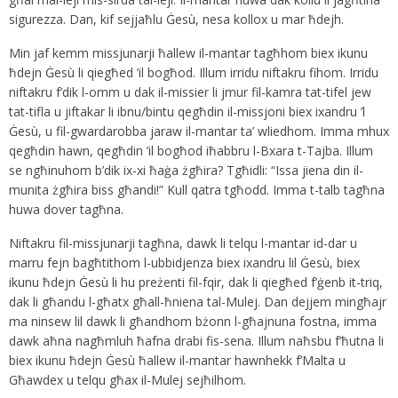
sigurezza. Dan, kif sejjaħlu Ġesù, nesa kollox u mar ħdejh.
Min jaf kemm missjunarji ħallew il-mantar tagħhom biex ikunu
ħdejn Ġesù li qiegħed ’il bogħod. Illum irridu niftakru fihom. Irridu
niftakru f’dik l-omm u dak il-missier li jmur fil-kamra tat-tifel jew
tat-tifla u jiftakar li ibnu/bintu qegħdin il-missjoni biex ixandru ’l
Ġesù, u fil-gwardarobba jaraw il-mantar ta’ wliedhom. Imma mhux
qegħdin hawn, qegħdin ’il bogħod iħabbru l-Bxara t-Tajba. Illum
se ngħinuhom b’dik ix-xi ħaġa żgħira? Tgħidli: “Issa jiena din il-
munita żgħira biss għandi!” Kull qatra tgħodd. Imma t-talb tagħna
huwa dover tagħna.
Niftakru fil-missjunarji tagħna, dawk li telqu l-mantar id-dar u
marru fejn bagħtithom l-ubbidjenza biex ixandru lil Ġesù, biex
ikunu ħdejn Ġesù li hu preżenti fil-fqir, dak li qiegħed f’ġenb it-triq,
dak li għandu l-għatx għall-ħniena tal-Mulej. Dan dejjem mingħajr
ma ninsew lil dawk li għandhom bżonn l-għajnuna fostna, imma
dawk aħna nagħmluh ħafna drabi fis-sena. Illum naħsbu f’ħutna li
biex ikunu ħdejn Ġesù ħallew il-mantar hawnhekk f’Malta u
Għawdex u telqu għax il-Mulej sejħilhom.