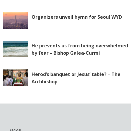
Organizers unveil hymn for Seoul WYD
He prevents us from being overwhelmed
by fear – Bishop Galea-Curmi
Herod’s banquet or Jesus’ table? – The
Archbishop
EMAIL