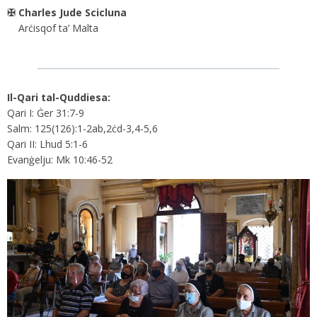
✠ Charles Jude Scicluna
Arċisqof ta’ Malta
Il-Qari tal-Quddiesa:
Qari I: Ġer 31:7-9
Salm: 125(126):1-2ab,2ċd-3,4-5,6
Qari II: Lhud 5:1-6
Evanġelju: Mk 10:46-52