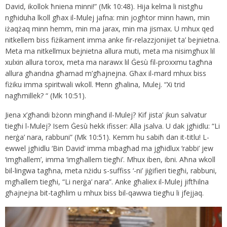
David, ikollok ħniena minni!” (Mk 10:48). Hija kelma li nistgħu
ngħiduha lkoll għax il-Mulej jafna: min jogħtor minn hawn, min
iżaqżaq minn hemm, min ma jarax, min ma jismax. U mhux qed
nitkellem biss fiżikament imma anke fir-relazzjonijiet ta’ bejnietna.
Meta ma nitkellmux bejnietna allura muti, meta ma nisimgħux lil
xulxin allura torox, meta ma narawx lil Ġesù fil-proxxmu tagħna
allura għandna għamad m’għajnejna. Għax il-mard mhux biss
fiżiku imma spiritwali wkoll. Ħenn għalina, Mulej. “Xi trid
nagħmillek? “ (Mk 10:51).
Jiena x’għandi bżonn mingħand il-Mulej? Kif jista’ jkun salvatur
tiegħi l-Mulej? Isem Ġesù hekk ifisser: Alla jsalva. U dak jgħidlu: “Li
nerġa’ nara, rabbuni” (Mk 10:51). Kemm hu sabiħ dan it-titlu! L-
ewwel jgħidlu ‘Bin David’ imma mbagħad ma jgħidlux ‘rabbi’ jew
‘imgħallem’, imma ‘imgħallem tiegħi’. Mhux iben, ibni. Aħna wkoll
bil-lingwa tagħna, meta nżidu s-suffiss ‘-ni’ jiġifieri tiegħi, rabbuni,
mgħallem tiegħi, “Li nerġa’ nara”. Anke għaliex il-Mulej jiftħilna
għajnejna bit-tagħlim u mhux biss bil-qawwa tiegħu li jfejjaq.