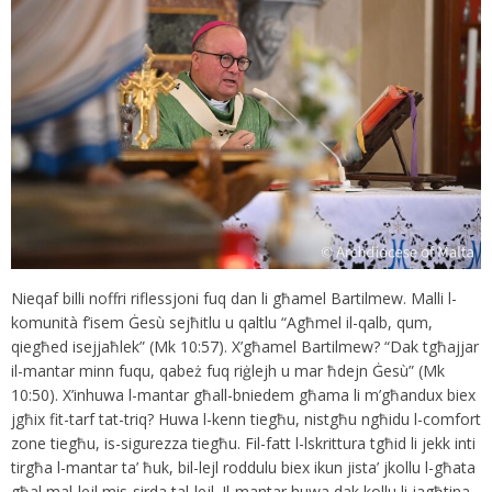
Nieqaf billi noffri riflessjoni fuq dan li għamel Bartilmew. Malli l-
komunità f’isem Ġesù sejħitlu u qaltlu “Agħmel il-qalb, qum,
qiegħed isejjaħlek” (Mk 10:57). X’għamel Bartilmew? “Dak tgħajjar
il-mantar minn fuqu, qabeż fuq riġlejh u mar ħdejn Ġesù” (Mk
10:50). X’inhuwa l-mantar għall-bniedem għama li m’għandux biex
jgħix fit-tarf tat-triq? Huwa l-kenn tiegħu, nistgħu ngħidu l-comfort
zone tiegħu, is-sigurezza tiegħu. Fil-fatt l-lskrittura tgħid li jekk inti
tirgħa l-mantar ta’ ħuk, bil-lejl roddulu biex ikun jista’ jkollu l-għata
għal mal-lejl mis-sirda tal-lejl. Il-mantar huwa dak kollu li jagħtina