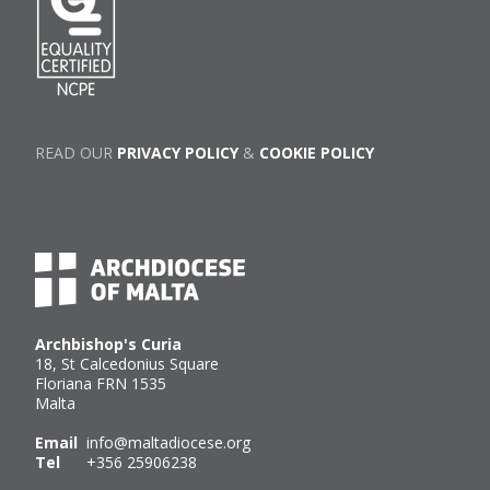
READ OUR
PRIVACY POLICY
&
COOKIE POLICY
Archbishop's Curia
18, St Calcedonius Square
Floriana FRN 1535
Malta
Email
info@maltadiocese.org
Tel
+356 25906238