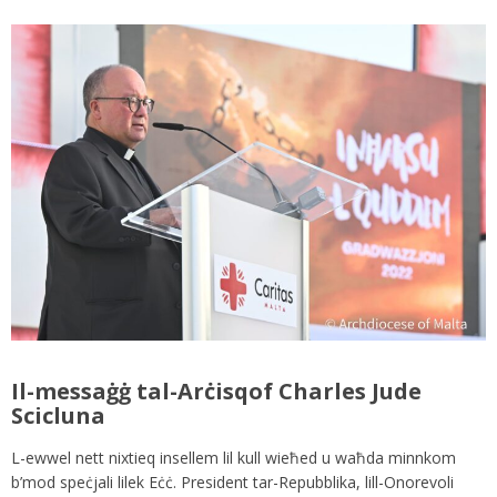
Il-messaġġ tal-Arċisqof Charles Jude
Scicluna
L-ewwel nett nixtieq insellem lil kull wieħed u waħda minnkom
b’mod speċjali lilek Eċċ. President tar-Repubblika, lill-Onorevoli