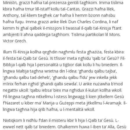
Ministri, grazzi ħafna tal-preżenza ġentili tagħkom. Imma tislima
kbira ħafna tmur lill-istaff kollu tal-Caritas. Grazzi ħafna lilek,
Anthony, tal-kliem tiegħek ċar ħafna li hemm bżonn naħsbu
ħafna fuqu. Imma grazzi anke lilek Dun Charles Cordina, li naf
kemm hi għal qalbek il-missjoni li twassal il-qalb tal-Knisja f’tant
ambjenti li aħna qaddejja tagħhom. Tislima partikolari lil Mons.
Victor Grech.
Illum fil-Knisja kollha qegħdin nagħmlu festa għażiża, festa kbira:
il-festa tal-Qalb ta’ Ġesù. Xi tfisser meta ngħidu ‘qalb ta’ Ġesù’? Fil-
Bibbja l-qalb hija l-personalità u tiġbor dak kollu li hu bniedem. Il-
lingwa Maltija tagħna wrietna din l-idea: ‘għandu qalbu tajba’,
‘għandu qalbu tad-deheb’, ‘għandu qalbu f’idu’ jew inkella jekk
m’inix ferħan ngħid ‘għandi qalbi sewda’. U anke nużawha b’mod
negattiv ukoll: ‘qalbu iebsa’ biex ma ngħidux il-kuluri kollha wkoll.
Fil-lingwa tagħna nitkellmu l-istess lingwaġġ li kien jitkellem Ġesù
f’Nazaret u kiber ma’ Marija u Ġużeppi meta jitkellmu l-Aramajk. Il-
lingwa tagħna hija qrib ħafna, u l-mentalità wkoll.
Nixtiqkom li nidħlu f’dan il-misteru kbir li hija l-Qalb ta’ Ġesù. L-
ewwel nett qalb ta’ bniedem. Għalkemm huwa l-Iben ta’ Alla, Ġesù