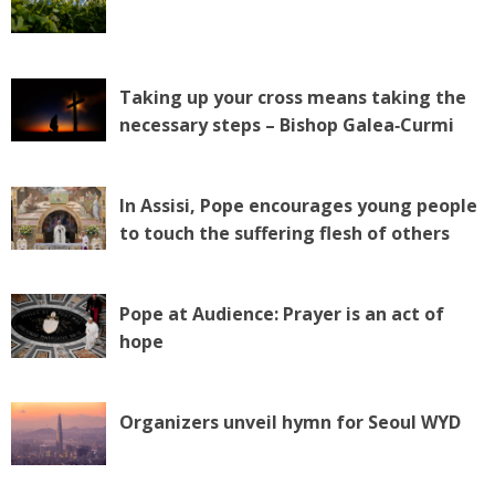
Taking up your cross means taking the
necessary steps – Bishop Galea‑Curmi
In Assisi, Pope encourages young people
to touch the suffering flesh of others
Pope at Audience: Prayer is an act of
hope
Organizers unveil hymn for Seoul WYD