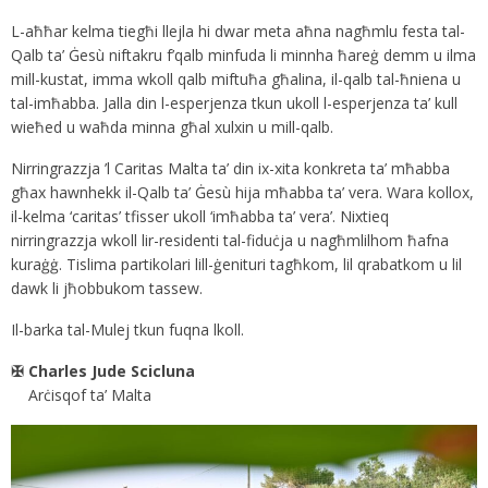
L-aħħar kelma tiegħi llejla hi dwar meta aħna nagħmlu festa tal-
Qalb ta’ Ġesù niftakru f’qalb minfuda li minnha ħareġ demm u ilma
mill-kustat, imma wkoll qalb miftuħa għalina, il-qalb tal-ħniena u
tal-imħabba. Jalla din l-esperjenza tkun ukoll l-esperjenza ta’ kull
wieħed u waħda minna għal xulxin u mill-qalb.
Nirringrazzja ’l Caritas Malta ta’ din ix-xita konkreta ta’ mħabba
għax hawnhekk il-Qalb ta’ Ġesù hija mħabba ta’ vera. Wara kollox,
il-kelma ‘caritas’ tfisser ukoll ‘imħabba ta’ vera’. Nixtieq
nirringrazzja wkoll lir-residenti tal-fiduċja u nagħmlilhom ħafna
kuraġġ. Tislima partikolari lill-ġenituri tagħkom, lil qrabatkom u lil
dawk li jħobbukom tassew.
Il-barka tal-Mulej tkun fuqna lkoll.
✠ Charles Jude Scicluna
Arċisqof ta’ Malta