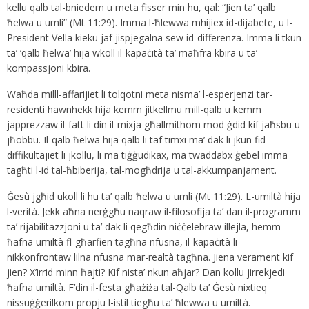
kellu qalb tal-bniedem u meta fisser min hu, qal: “Jien ta’ qalb
ħelwa u umli” (Mt 11:29). Imma l-ħlewwa mhijiex id-dijabete, u l-
President Vella kieku jaf jispjegalna sew id-differenza. Imma li tkun
ta’ ‘qalb ħelwa’ hija wkoll il-kapaċità ta’ maħfra kbira u ta’
kompassjoni kbira.
Waħda milll-affarijiet li tolqotni meta nisma’ l-esperjenzi tar-
residenti hawnhekk hija kemm jitkellmu mill-qalb u kemm
japprezzaw il-fatt li din il-mixja għallmithom mod ġdid kif jaħsbu u
jħobbu. Il-qalb ħelwa hija qalb li taf timxi ma’ dak li jkun fid-
diffikultajiet li jkollu, li ma tiġġudikax, ma twaddabx ġebel imma
tagħti l-id tal-ħbiberija, tal-mogħdrija u tal-akkumpanjament.
Ġesù jgħid ukoll li hu ta’ qalb ħelwa u umli (Mt 11:29). L-umiltà hija
l-verità. Jekk aħna nerġgħu naqraw il-filosofija ta’ dan il-programm
ta’ rijabilitazzjoni u ta’ dak li qegħdin niċċelebraw illejla, hemm
ħafna umiltà fl-għarfien tagħna nfusna, il-kapaċità li
nikkonfrontaw lilna nfusna mar-realtà tagħna. Jiena verament kif
jien? X’irrid minn ħajti? Kif nista’ nkun aħjar? Dan kollu jirrekjedi
ħafna umiltà. F’din il-festa għażiża tal-Qalb ta’ Ġesù nixtieq
nissuġġerilkom propju l-istil tiegħu ta’ ħlewwa u umiltà.