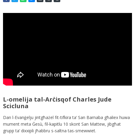
L-omelija tal-Arċisqof Charles Jude
Scicluna
Dan l-Evanġelju jintgħażel fit-tifkira ta’ San Barnaba għaliex huwa
mument meta Ġesù, fil-kapitlu 10 skont San Mattew, jibgħat
grupp ta’ dixxipli jħabbru s-saltna tas-smewwiet.