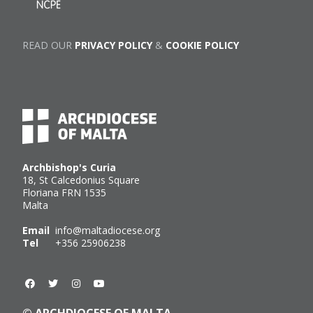
READ OUR
PRIVACY POLICY
&
COOKIE POLICY
Archbishop's Curia
18, St Calcedonius Square
Floriana FRN 1535
Malta
Email
info@maltadiocese.org
Tel
+356 25906238
© ARCHDIOCESE OF MALTA