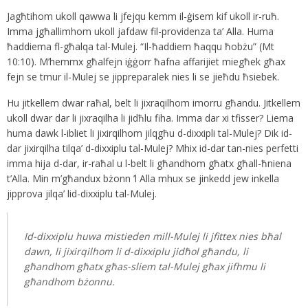
Jagħtihom ukoll qawwa li jfejqu kemm il-ġisem kif ukoll ir-ruħ.
Imma jgħallimhom ukoll jafdaw fil-providenza ta’ Alla. Huma
ħaddiema fl-għalqa tal-Mulej. “Il-ħaddiem ħaqqu ħobżu” (Mt
10:10). M’hemmx għalfejn iġġorr ħafna affarijiet miegħek għax
fejn se tmur il-Mulej se jippreparalek nies li se jieħdu ħsiebek.
Hu jitkellem dwar raħal, belt li jixraqilhom imorru għandu. Jitkellem
ukoll dwar dar li jixraqilha li jidħlu fiha. Imma dar xi tfisser? Liema
huma dawk l-ibliet li jixirqilhom jilqgħu d-dixxipli tal-Mulej? Dik id-
dar jixirqilha tilqa’ d-dixxiplu tal-Mulej? Mhix id-dar tan-nies perfetti
imma hija d-dar, ir-raħal u l-belt li għandhom għatx għall-ħniena
t’Alla. Min m’għandux bżonn ’l Alla mhux se jinkedd jew inkella
jipprova jilqa’ lid-dixxiplu tal-Mulej.
Id-dixxiplu huwa mistieden mill-Mulej li jfittex nies bħal
dawn, li jixirqilhom li d-dixxiplu jidħol għandu, li
għandhom għatx għas-sliem tal-Mulej għax jifhmu li
għandhom bżonnu.