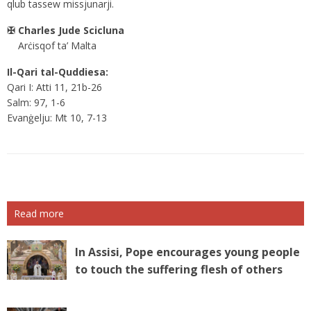
qlub tassew missjunarji.
✠ Charles Jude Scicluna
Arċisqof ta’ Malta
Il-Qari tal-Quddiesa:
Qari I: Atti 11, 21b-26
Salm: 97, 1-6
Evanġelju: Mt 10, 7-13
Read more
In Assisi, Pope encourages young people
to touch the suffering flesh of others