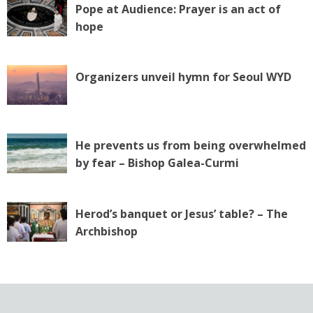
Pope at Audience: Prayer is an act of
hope
Organizers unveil hymn for Seoul WYD
He prevents us from being overwhelmed
by fear – Bishop Galea-Curmi
Herod’s banquet or Jesus’ table? – The
Archbishop