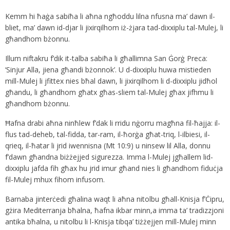
Kemm hi ħaġa sabiħa li aħna ngħoddu lilna nfusna ma’ dawn il-
bliet, ma’ dawn id-djar li jixirqilhom iż-żjara tad-dixxiplu tal-Mulej, li
għandhom bżonnu.
Illum niftakru f’dik it-talba sabiħa li għallimna San Ġorġ Preca:
‘Sinjur Alla, jiena għandi bżonnok’. U d-dixxiplu huwa mistieden
mill-Mulej li jfittex nies bħal dawn, li jixirqilhom li d-dixxiplu jidħol
għandu, li għandhom għatx għas-sliem tal-Mulej għax jifhmu li
għandhom bżonnu.
Ħafna drabi aħna ninħlew f’dak li rridu nġorru magħna fil-ħajja: il-
flus tad-deheb, tal-fidda, tar-ram, il-ħorġa għat-triq, l-ilbiesi, il-
qrieq, il-ħatar li jrid iwennisna (Mt 10:9) u ninsew lil Alla, donnu
f’dawn għandna biżżejjed sigurezza. Imma l-Mulej jgħallem lid-
dixxiplu jafda fih għax hu jrid imur għand nies li għandhom fiduċja
fil-Mulej mhux fihom infusom.
Barnaba jinterċedi għalina waqt li aħna nitolbu għall-Knisja f’Ċipru,
gżira Mediterranja bħalna, ħafna ikbar minn,a imma ta’ tradizzjoni
antika bħalna, u nitolbu li l-Knisja tibqa’ tiżżejjen mill-Mulej minn