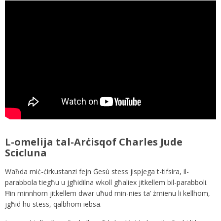
L-omelija tal-Arċisqof Charles Jude
Scicluna
Waħda miċ-ċirkustanzi fejn Ġesù stess jispjega t-tifsira, il-
parabbola tiegħu u jgħidilna wkoll għaliex jitkellem bil-parabboli.
Ħin minnhom jitkellem dwar uħud min-nies ta’ żmienu li kellhom,
jgħid hu stess, qalbhom iebsa.