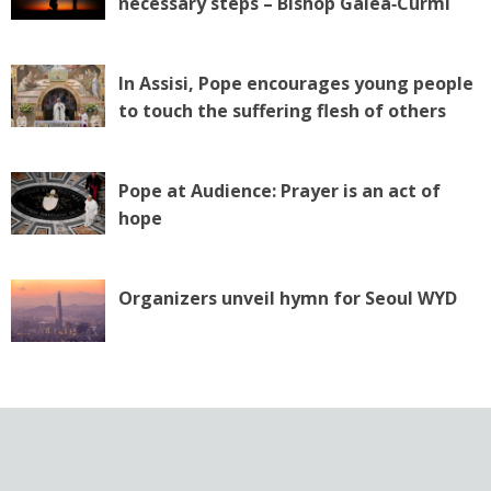
necessary steps – Bishop Galea‑Curmi
In Assisi, Pope encourages young people
to touch the suffering flesh of others
Pope at Audience: Prayer is an act of
hope
Organizers unveil hymn for Seoul WYD