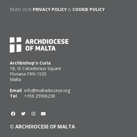
READ OUR
PRIVACY POLICY
&
COOKIE POLICY
Archbishop's Curia
18, St Calcedonius Square
Floriana FRN 1535
Malta
Email
info@maltadiocese.org
Tel
+356 25906238
© ARCHDIOCESE OF MALTA