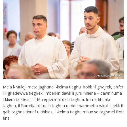
Mela l-Mulej, meta jagħtina l-kelma tiegħu: ħobb lil għajrek, aħfer
lill-għedewwa tiegħek, imberkin dawk li juru ħniena – dawn huma
l-kliem ta’ Ġesù li l-Mulej jiżra’ fil-qalb tagħna. Imma fil-qalb
tagħna, il-ħamrija hi l-qalb tagħna u rridu nammettu wkoll li jekk il-
qalb tagħna tixrief u tibbies, il-kelma tiegħu mhux se tagħmel frott
fina.