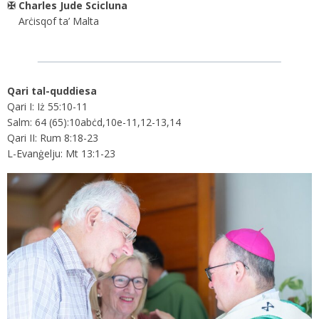
✠ Charles Jude Scicluna
Arċisqof ta’ Malta
Qari tal-quddiesa
Qari I: Iż 55:10-11
Salm: 64 (65):10abċd,10e-11,12-13,14
Qari II: Rum 8:18-23
L-Evanġelju: Mt 13:1-23