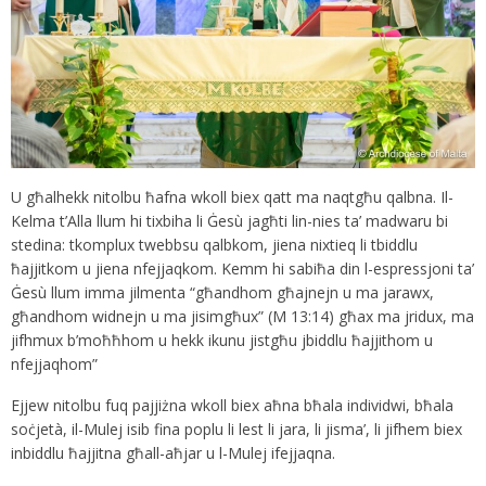
U għalhekk nitolbu ħafna wkoll biex qatt ma naqtgħu qalbna. Il-
Kelma t’Alla llum hi tixbiha li Ġesù jagħti lin-nies ta’ madwaru bi
stedina: tkomplux twebbsu qalbkom, jiena nixtieq li tbiddlu
ħajjitkom u jiena nfejjaqkom. Kemm hi sabiħa din l-espressjoni ta’
Ġesù llum imma jilmenta “għandhom għajnejn u ma jarawx,
għandhom widnejn u ma jisimgħux” (M 13:14) għax ma jridux, ma
jifhmux b’moħħhom u hekk ikunu jistgħu jbiddlu ħajjithom u
nfejjaqhom”
Ejjew nitolbu fuq pajjiżna wkoll biex aħna bħala individwi, bħala
soċjetà, il-Mulej isib fina poplu li lest li jara, li jisma’, li jifhem biex
inbiddlu ħajjitna għall-aħjar u l-Mulej ifejjaqna.