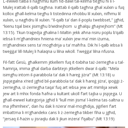
L-ewwel talba li nagħmlu llum fid-dawl tal-kelma tiegħu hi li l-
Mulej irattab il-qalb tagħna. Irattab il-qalb tagħna għal xulxin u fuq
kollox għall-kelma tiegħu li tistedinna nħobbu lil xulxin, nifhmu lil
xulxin, u nagħdru lil xulxin. “Il-qalb ta’ dan il-poplu twebbset,” jgħid,
“kienu tqal biex jisimgħu b’widnejhom u għalqu għajnejhom” (Mt
13:15). Tkun traġedja għalina l-Maltin jekk aħna nsiru poplu b’qalb
iebsa li m’għandniex ħniena ma’ xulxin jew ma’ min iżurna,
m’għandniex sens ta’ mogħdrija u ta’ maħfra. Dik hi l-qalb iebsa li
tweġġa’ lill-Mulej li ħalaqna u lilna wkoll. Tweġġa’ lilna nfusna.
Fil-fatt Ġesù, għalkemm jitkellem fuq it-tixbiha taż-żerriegħa u tal-
ħamrija, imma għal darba darbtejn jitkellem dwar il-qalb: “Mela
isimgħu intom il-parabbola ta’ dak li ħareġ jiżra’” (Mt 13:18) u
jispjegalna x’ried jgħid bil-parabbola ta’ dak li ħareġ jiżra’, ipoġġi ż-
żerriegħa, iż-żerriegħa taqa’ fuq art iebsa jew art mimlija xewk
jew art li mhix fonda ħafna u kultant ukoll f’art tajba u jispjega. U
għall-ewwel kategorija jgħid li “kull min jisma’ l-kelma tas-saltna u
ma jifhimhiex”, dan hu dak li nżera’ mal-mogħdija, jiġifieri f’art
imbattma li m’għandekx ċans li ż-żerriegħa tikber fiha u jgħid,
“jersaq il-ħażin u jisraqlu dak li jkun inżera’ f’qalbu” (Mt 13:19)