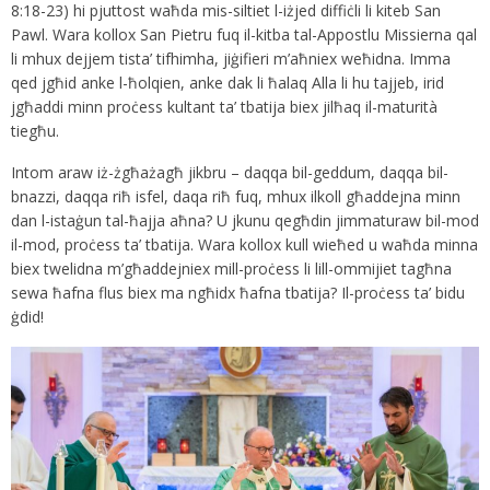
8:18-23) hi pjuttost waħda mis-siltiet l-iżjed diffiċli li kiteb San
Pawl. Wara kollox San Pietru fuq il-kitba tal-Appostlu Missierna qal
li mhux dejjem tista’ tifhimha, jiġifieri m’aħniex weħidna. Imma
qed jgħid anke l-ħolqien, anke dak li ħalaq Alla li hu tajjeb, irid
jgħaddi minn proċess kultant ta’ tbatija biex jilħaq il-maturità
tiegħu.
Intom araw iż-żgħażagħ jikbru – daqqa bil-geddum, daqqa bil-
bnazzi, daqqa riħ isfel, daqa riħ fuq, mhux ilkoll għaddejna minn
dan l-istaġun tal-ħajja aħna? U jkunu qegħdin jimmaturaw bil-mod
il-mod, proċess ta’ tbatija. Wara kollox kull wieħed u waħda minna
biex twelidna m’għaddejniex mill-proċess li lill-ommijiet tagħna
sewa ħafna flus biex ma ngħidx ħafna tbatija? Il-proċess ta’ bidu
ġdid!