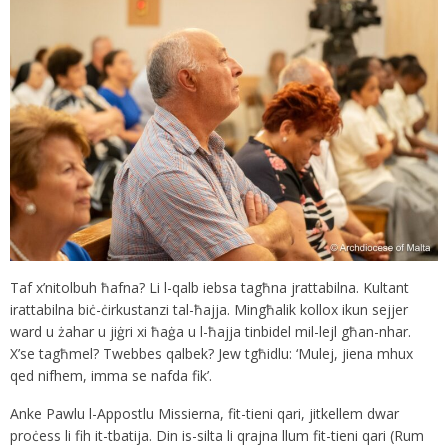
Taf x’nitolbuh ħafna? Li l-qalb iebsa tagħna jrattabilna. Kultant
irattabilna biċ-ċirkustanzi tal-ħajja. Mingħalik kollox ikun sejjer
ward u żahar u jiġri xi ħaġa u l-ħajja tinbidel mil-lejl għan-nhar.
X’se tagħmel? Twebbes qalbek? Jew tgħidlu: ‘Mulej, jiena mhux
qed nifhem, imma se nafda fik’.
Anke Pawlu l-Appostlu Missierna, fit-tieni qari, jitkellem dwar
proċess li fih it-tbatija. Din is-silta li qrajna llum fit-tieni qari (Rum