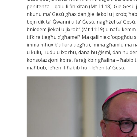
penitenza – qalu li fih xitan (Mt 11:18). Ġie Ġesù 
nkunu ma’ Ġesù għax dan ġie jiekol u jixrob; ħabi
bejn dik ta’ Ġwanni u ta’ Ġesù, nagħżel ta’ Ġesù. 
bniedem jiekol u jixrob” (Mt 11:19) u nafu kemm Ġ
tifkira tiegħu x’għamel? Ma qalilniex: ‘oqogħdu 
imma mhux b’tifkira tiegħu), imma għamlu ma naf
u kulu, ħudu u ixorbu, dana hu ġismi, dan hu dem
konsolazzjoni kbira, faraġ kbir għalina – ħabib t
maħbub, leħen il-ħabib hu l-leħen ta’ Ġesù.