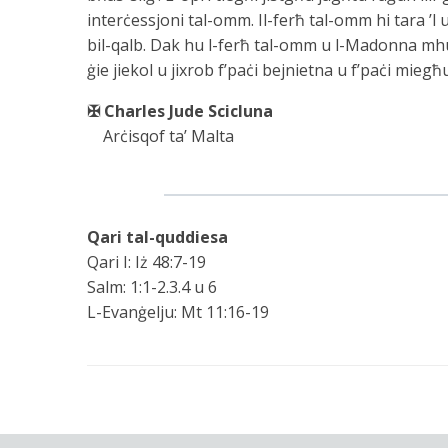
interċessjoni tal-omm. Il-ferħ tal-omm hi tara ’
bil-qalb. Dak hu l-ferħ tal-omm u l-Madonna mhu
ġie jiekol u jixrob f’paċi bejnietna u f’paċi miegħ
✠ Charles Jude Scicluna
Arċisqof ta’ Malta
Qari tal-quddiesa
Qari I: Iż 48:7-19
Salm: 1:1-2.3.4 u 6
L-Evanġelju: Mt 11:16-19