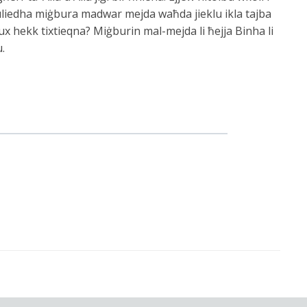
l uliedha miġbura madwar mejda waħda jieklu ikla tajba
x hekk tixtieqna? Miġburin mal-mejda li ħejja Binha li
u.