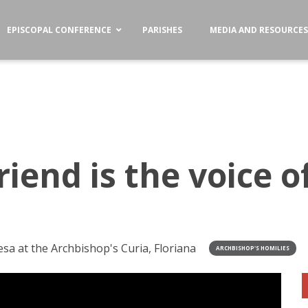
EPISCOPAL CONFERENCE
PARISHES
MEDIA AND RESOURCE
riend is the voice o
a at the Archbishop's Curia, Floriana
ARCHBISHOP'S HOMILIES