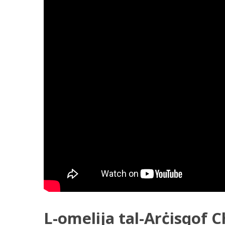
L-omelija tal-Arċisqof C