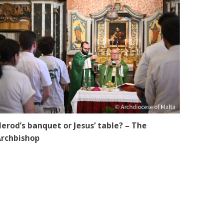
erod’s banquet or Jesus’ table? – The
rchbishop