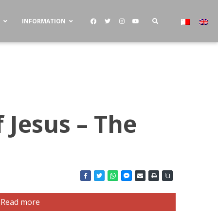
S
INFORMATION
f Jesus – The
Read more