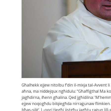
Għalhekk ejjew nitolbu f’din il-mixja tal-Avvent
aħna, ma niddejqux ngħidulu: “Għaffiġtha! Ma ko
jagħdirna, iħenn għalina. Qed jgħidilna: ‘M’hemm
ejjew noqogħdu bilqiegħda nirraġunaw flimkien.
bħas-silġ’. L-opri tiegħi jistgħu jagħtu raġun lill-g