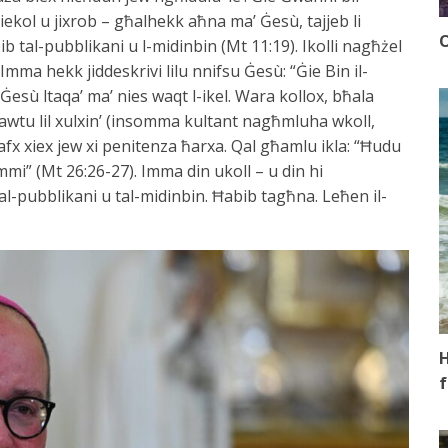
jiekol u jixrob – għalhekk aħna ma’ Ġesù, tajjeb li
O
b tal-pubblikani u l-midinbin (Mt 11:19). Ikolli nagħżel
Imma hekk jiddeskrivi lilu nnifsu Ġesù: “Ġie Bin il-
esù ltaqa’ ma’ nies waqt l-ikel. Wara kollox, bħala
sawtu lil xulxin’ (insomma kultant nagħmluha wkoll,
x xiex jew xi penitenza ħarxa. Qal għamlu ikla: “Ħudu
mi” (Mt 26:26-27). Imma din ukoll – u din hi
al-pubblikani u tal-midinbin. Ħabib tagħna. Leħen il-
H
f