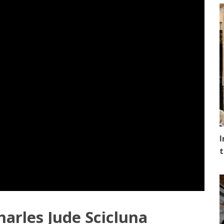
I
t
harles Jude Scicluna