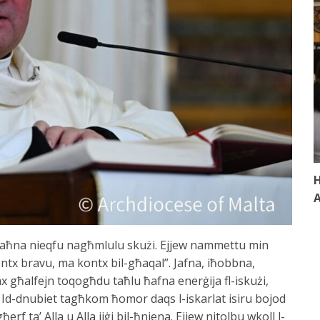
H
A
 li aħna nieqfu nagħmlulu skużi. Ejjew nammettu min
ntx bravu, ma kontx bil-għaqal”. Jafna, iħobbna,
x għalfejn toqogħdu taħlu ħafna enerġija fl-iskużi,
 Id-dnubiet tagħkom ħomor daqs l-iskarlat isiru bojod
ħerf ta’ Alla u Alla jiġi bil-ħniena. Ejjew nitolbu wkoll l-