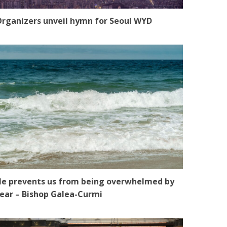
rganizers unveil hymn for Seoul WYD
e prevents us from being overwhelmed by
ear – Bishop Galea-Curmi