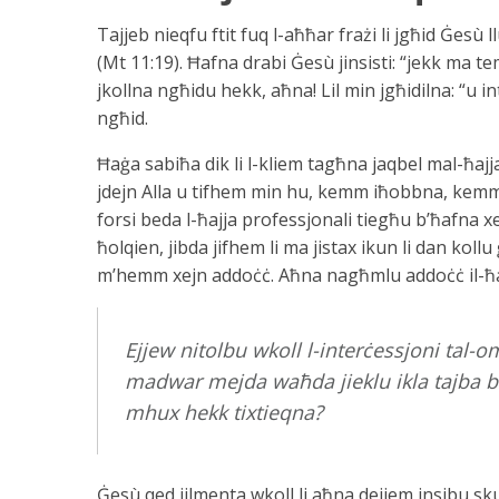
Tajjeb nieqfu ftit fuq l-aħħar frażi li jgħid Ġesù 
(Mt 11:19). Ħafna drabi Ġesù jinsisti: “jekk ma 
jkollna ngħidu hekk, aħna! Lil min jgħidilna: “u int
ngħid.
Ħaġa sabiħa dik li l-kliem tagħna jaqbel mal-ħajja
jdejn Alla u tifhem min hu, kemm iħobbna, kemm 
forsi beda l-ħajja professjonali tiegħu b’ħafna xe
ħolqien, jibda jifhem li ma jistax ikun li dan kol
m’hemm xejn addoċċ. Aħna nagħmlu addoċċ il-ħa
Ejjew nitolbu wkoll l-interċessjoni tal-o
madwar mejda waħda jieklu ikla tajba b
mhux hekk tixtieqna?
Ġesù qed jilmenta wkoll li aħna dejjem insibu sku