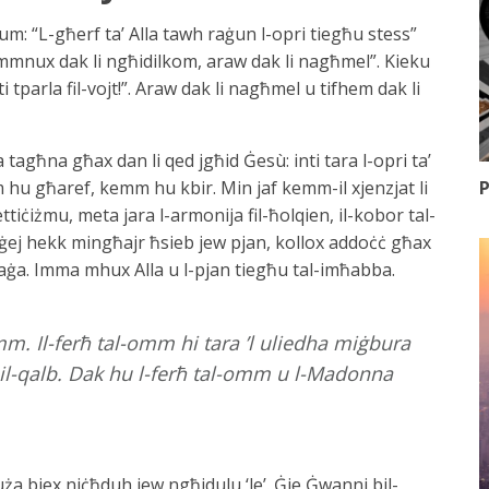
llum: “L-għerf ta’ Alla tawh raġun l-opri tiegħu stess”
temmnux dak li ngħidilkom, araw dak li nagħmel”. Kieku
i tparla fil-vojt!”. Araw dak li nagħmel u tifhem dak li
 tagħna għax dan li qed jgħid Ġesù: inti tara l-opri ta’
P
hu għaref, kemm hu kbir. Min jaf kemm-il xjenzjat li
ttiċiżmu, meta jara l-armonija fil-ħolqien, il-kobor tal-
lu ġej hekk mingħajr ħsieb jew pjan, kollox addoċċ għax
ġa. Imma mhux Alla u l-pjan tiegħu tal-imħabba.
mm. Il-ferħ tal-omm hi tara ’l uliedha miġbura
il-qalb. Dak hu l-ferħ tal-omm u l-Madonna
ża biex niċħduh jew ngħidulu ‘le’. Ġie Ġwanni bil-