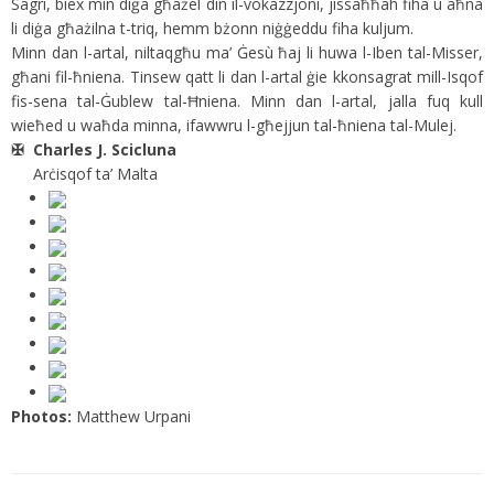
Sagri, biex min diġa għażel din il-vokazzjoni, jissaħħah fiha u aħna
li diġa għażilna t-triq, hemm bżonn niġġeddu fiha kuljum.
Minn dan l-artal, niltaqgħu ma’ Ġesù ħaj li huwa l-Iben tal-Misser,
għani fil-ħniena. Tinsew qatt li dan l-artal ġie kkonsagrat mill-Isqof
fis-sena tal-Ġublew tal-Ħniena. Minn dan l-artal, jalla fuq kull
wieħed u waħda minna, ifawwru l-għejjun tal-ħniena tal-Mulej.
✠
Charles J. Scicluna
Arċisqof ta’ Malta
Photos:
Matthew Urpani