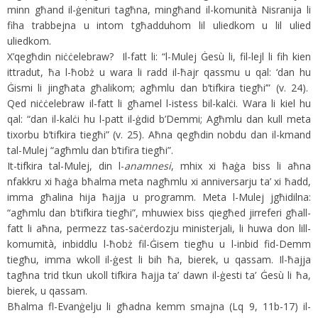
minn għand il-ġenituri tagħna, mingħand il-komunità Nisranija li
fiha trabbejna u intom tgħadduhom lil uliedkom u lil ulied
uliedkom.
X’qegħdin niċċelebraw? Il-fatt li: “l-Mulej Ġesù li, fil-lejl li fih kien
ittradut, ħa l-ħobż u wara li radd il-ħajr qassmu u qal: ‘dan hu
Ġismi li jingħata għalikom; agħmlu dan b’tifkira tiegħi’” (v. 24).
Qed niċċelebraw il-fatt li għamel l-istess bil-kalċi. Wara li kiel hu
qal: “dan il-kalċi hu l-patt il-ġdid b’Demmi; Agħmlu dan kull meta
tixorbu b’tifkira tiegħi” (v. 25). Aħna qegħdin nobdu dan il-kmand
tal-Mulej “agħmlu dan b’tifira tiegħi”.
It-tifkira tal-Mulej, din l-
anamnesi
, mhix xi ħaġa biss li aħna
nfakkru xi ħaġa bħalma meta nagħmlu xi anniversarju ta’ xi ħadd,
imma għalina hija ħajja u programm. Meta l-Mulej jgħidilna:
“agħmlu dan b’tifkira tiegħi”, mhuwiex biss qiegħed jirreferi għall-
fatt li aħna, permezz tas-saċerdozju ministerjali, li huwa don lill-
komumità, inbiddlu l-ħobż fil-Ġisem tiegħu u l-inbid fid-Demm
tiegħu, imma wkoll il-ġest li bih ħa, bierek, u qassam. Il-ħajja
tagħna trid tkun ukoll tifkira ħajja ta’ dawn il-ġesti ta’ Ġesù li ħa,
bierek, u qassam.
Bħalma fl-Evanġelju li għadna kemm smajna (Lq 9, 11b-17) il-