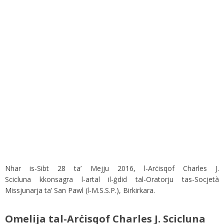
Nhar is-Sibt 28 ta’ Mejju 2016, l-Arċisqof Charles J.
Scicluna kkonsagra l-artal il-ġdid tal-Oratorju tas-Socjetà
Missjunarja ta’ San Pawl (l-M.S.S.P.), Birkirkara.
Omelija tal-Arċisqof Charles J. Scicluna