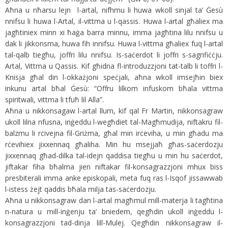
Aħna u nħarsu lejn l-artal, nifhmu li huwa wkoll sinjal ta’ Ġesù
nnifsu li huwa l-Artal, il-vittma u l-qassis. Huwa l-artal għaliex ma
jagħtiniex minn xi ħaġa barra minnu, imma jagħtina lilu nnifsu u
dak li jikkonsma, huwa fih innifsu. Huwa l-vittma għaliex fuq l-artal
tal-qalb tiegħu, joffri lilu nnifsu. Is-saċerdot li joffri s-sagrifiċċju.
Artal, Vittma u Qassis. Kif għidna fl-introduzzjoni tat-talb li toffri l-
Knisja għal din l-okkażjoni speċjali, aħna wkoll imsejħin biex
inkunu artal bħal Ġesù: “Offru lilkom infuskom bħala vittma
spiritwali, vittma li tfuħ lil Alla”.
Aħna u nikkonsagaw l-artal llum, kif qal Fr Martin, nikkonsagraw
ukoll lilna nfusna, inġeddu l-wegħdiet tal-Magħmudija, niftakru fil-
balzmu li rċivejna fil-Griżma, għal min irċeviha, u min għadu ma
rċevihiex jixxennaq għaliha. Min hu msejjaħ għas-saċerdozju
jixxennaq għad-dilka tal-idejn qaddisa tiegħu u min hu saċerdot,
jiftakar fiha bħalma jien niftakar fil-konsagrazzjoni mhux biss
presbiterali imma anke episkopali, meta fuq ras l-Isqof jissawwab
l-istess żejt qaddis bħala milja tas-saċerdozju.
Aħna u nikkonsagraw dan l-artal magħmul mill-materja li tagħtina
n-natura u mill-inġenju ta’ bniedem, qegħdin ukoll inġeddu l-
konsagrazzjoni tad-dinja lill-Mulej. Qegħdin nikkonsagraw il-