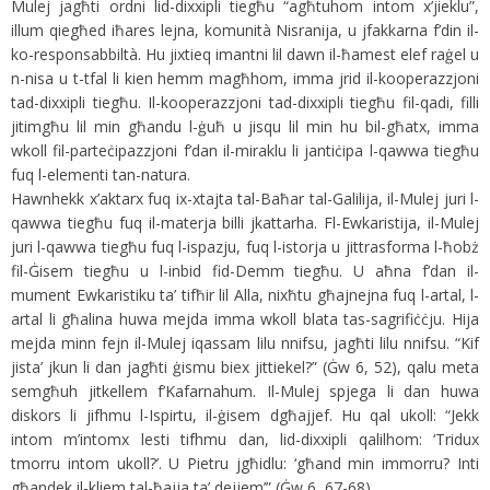
Mulej jagħti ordni lid-dixxipli tiegħu “agħtuhom intom x’jieklu”,
illum qiegħed iħares lejna, komunità Nisranija, u jfakkarna f’din il-
ko-responsabbiltà. Hu jixtieq imantni lil dawn il-ħamest elef raġel u
n-nisa u t-tfal li kien hemm magħhom, imma jrid il-kooperazzjoni
tad-dixxipli tiegħu. Il-kooperazzjoni tad-dixxipli tiegħu fil-qadi, filli
jitimgħu lil min għandu l-ġuħ u jisqu lil min hu bil-għatx, imma
wkoll fil-parteċipazzjoni f’dan il-miraklu li jantiċipa l-qawwa tiegħu
fuq l-elementi tan-natura.
Hawnhekk x’aktarx fuq ix-xtajta tal-Baħar tal-Galilija, il-Mulej juri l-
qawwa tiegħu fuq il-materja billi jkattarha. Fl-Ewkaristija, il-Mulej
juri l-qawwa tiegħu fuq l-ispazju, fuq l-istorja u jittrasforma l-ħobż
fil-Ġisem tiegħu u l-inbid fid-Demm tiegħu. U aħna f’dan il-
mument Ewkaristiku ta’ tifħir lil Alla, nixħtu għajnejna fuq l-artal, l-
artal li għalina huwa mejda imma wkoll blata tas-sagrifiċċju. Hija
mejda minn fejn il-Mulej iqassam lilu nnifsu, jagħti lilu nnifsu. “Kif
jista’ jkun li dan jagħti ġismu biex jittiekel?” (Ġw 6, 52), qalu meta
semgħuh jitkellem f’Kafarnahum. Il-Mulej spjega li dan huwa
diskors li jifhmu l-Ispirtu, il-ġisem dgħajjef. Hu qal ukoll: “Jekk
intom m’intomx lesti tifhmu dan, lid-dixxipli qalilhom: ‘Tridux
tmorru intom ukoll?’. U Pietru jgħidlu: ‘għand min immorru? Inti
għandek il-kliem tal-ħajja ta’ dejjem’” (Ġw 6, 67-68).