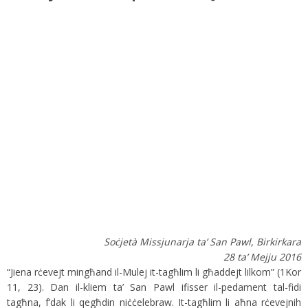
Soċjet
à
Missjunarja ta’ San Pawl, Birkirkara
28 ta’ Mejju 2016
“Jiena rċevejt mingħand il-Mulej it-tagħlim li għaddejt lilkom” (1Kor
11, 23). Dan il-kliem ta’ San Pawl ifisser il-pedament tal-fidi
tagħna, f’dak li qegħdin niċċelebraw. It-tagħlim li aħna rċevejnih