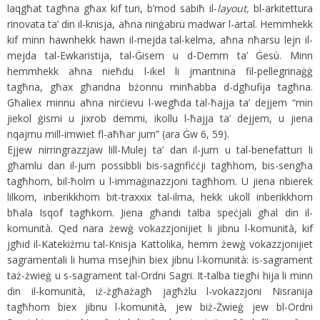
laqgħat tagħna għax kif turi, b’mod sabiħ il-
layout,
bl-arkitettura
rinovata ta’ din il-knisja, aħna ninġabru madwar l-artal. Hemmhekk
kif minn hawnhekk hawn il-mejda tal-kelma, aħna nħarsu lejn il-
mejda tal-Ewkaristija, tal-Ġisem u d-Demm ta’ Ġesù. Minn
hemmhekk aħna nieħdu l-ikel li jmantnina fil-pellegrinaġġ
tagħna, għax għandna bżonnu minħabba d-dgħufija tagħna.
Għaliex minnu aħna nirċievu l-wegħda tal-ħajja ta’ dejjem “min
jiekol ġismi u jixrob demmi, ikollu l-ħajja ta’ dejjem, u jiena
nqajmu mill-imwiet fl-aħħar jum” (ara Ġw 6, 59).
Ejjew nirringrazzjaw lill-Mulej ta’ dan il-jum u tal-benefatturi li
għamlu dan il-jum possibbli bis-sagrifiċċji tagħhom, bis-sengħa
tagħhom, bil-ħolm u l-immaġinazzjoni tagħhom. U jiena nbierek
lilkom, inberikkhom bit-traxxix tal-ilma, hekk ukoll inberikkhom
bħala Isqof tagħkom. Jiena għandi talba speċjali għal din il-
komunità. Qed nara żewġ vokazzjonijiet li jibnu l-komunità, kif
jgħid il-Katekiżmu tal-Knisja Kattolika, hemm żewġ vokazzjonijiet
sagramentali li huma msejħin biex jibnu l-komunità: is-sagrament
taż-żwieġ u s-sagrament tal-Ordni Sagri. It-talba tiegħi hija li minn
din il-komunità, iż-żgħażagħ jagħżlu l-vokazzjoni Nisranija
tagħhom biex jibnu l-komunità, jew biż-Żwieġ jew bl-Ordni