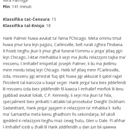
Vera Farmiga
Ħin
: 141 minuti
Klassifika taċ-Ċensura
: 15
Klassifika tal-Knisja
: 18
Hank Palmer huwa avukat ta’ fama f’Chicago. Meta ommu tmut
huwa jmur lura lejn pajjiżu, Carlinsville, belt rurali żgħira f’Indiana.
Il-ħsieb tiegħu jkun li jmur għal funeral t’ommu u jerġa’ jitlaq jiġri
lejn Chicago, l-iktar minħabba li xejn ma jkollu relazzjoni tajba ma’
missieru, l-Imħallef irrispettat Joseph Palmer, li ilu ma jkellmu
minn mindu telaq lejn Chicago. Hekk kif jitlaq minn f’Carlinsville,
iżda, missieru jiġi arrestat fuq qtil; huwa jiġi akkużat li qatel raġel
f’inċident tal-karozza u baqa’ sejjer. Hank jerġa’ lura biex jiddefendi
lil missieru iżda biex jiddifendih fil-kawża l-Imħallef minflok lil ibnu
jqabbad avukat lokali, C.P. Kennedy, li xejn ma jkun ta’ ħila,
speċjalment biex jirribatti l-attakki tal-prosekutur Dwight Dickham.
Sadanittant, Hank jerġa’ jqajjem ir-relazzjoni ta’ mħabba li kellu
ma’ Samantha meta kienu għadhom fis-sekondarja, kif ukoll
iġedded ir-relazzjoni tiegħu maż-żewġ ħutu, Glen u Dale. Fl-aħħar
l-Imħallef iċedi u jħalli lil Hank jiddifendih u dan juri bil-qawwa