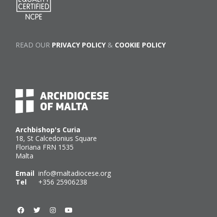
READ OUR
PRIVACY POLICY
&
COOKIE POLICY
Archbishop's Curia
18, St Calcedonius Square
Floriana FRN 1535
Malta
Email
info@maltadiocese.org
Tel
+356 25906238