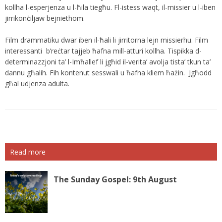
kollha l-esperjenza u l-ħila tiegħu. Fl-istess waqt, il-missier u l-iben
jirrikonċiljaw bejniethom.
Film drammatiku dwar iben il-ħali li jirritorna lejn missierhu. Film
interessanti b’reċtar tajjeb ħafna mill-atturi kollha. Tispikka d-
determinazzjoni ta’ l-Imħallef li jgħid il-verita’ avolja tista’ tkun ta’
dannu għalih. Fih kontenut sesswali u ħafna kliem ħażin. Jgħodd
għal udjenza adulta.
Read more
The Sunday Gospel: 9th August