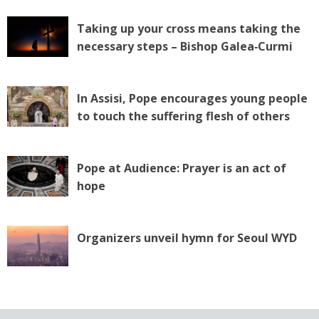
Taking up your cross means taking the
necessary steps – Bishop Galea‑Curmi
In Assisi, Pope encourages young people
to touch the suffering flesh of others
Pope at Audience: Prayer is an act of
hope
Organizers unveil hymn for Seoul WYD