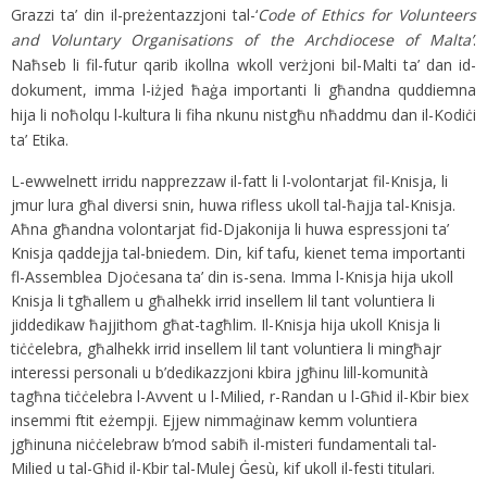
Grazzi ta’ din il-preżentazzjoni tal-‘
Code of Ethics for Volunteers
and Voluntary Organisations of the Archdiocese of Malta’
.
Naħseb li fil-futur qarib ikollna wkoll verżjoni bil-Malti ta’ dan id-
dokument, imma l-iżjed ħaġa importanti li għandna quddiemna
hija li noħolqu l-kultura li fiha nkunu nistgħu nħaddmu dan il-Kodiċi
ta’ Etika.
L-ewwelnett irridu napprezzaw il-fatt li l-volontarjat fil-Knisja, li
jmur lura għal diversi snin, huwa rifless ukoll tal-ħajja tal-Knisja.
Aħna għandna volontarjat fid-Djakonija li huwa espressjoni ta’
Knisja qaddejja tal-bniedem. Din, kif tafu, kienet tema importanti
fl-Assemblea Djoċesana ta’ din is-sena. Imma l-Knisja hija ukoll
Knisja li tgħallem u għalhekk irrid insellem lil tant voluntiera li
jiddedikaw ħajjithom għat-tagħlim. Il-Knisja hija ukoll Knisja li
tiċċelebra, għalhekk irrid insellem lil tant voluntiera li mingħajr
interessi personali u b’dedikazzjoni kbira jgħinu lill-komunità
tagħna tiċċelebra l-Avvent u l-Milied, r-Randan u l-Għid il-Kbir biex
insemmi ftit eżempji. Ejjew nimmaġinaw kemm voluntiera
jgħinuna niċċelebraw b’mod sabiħ il-misteri fundamentali tal-
Milied u tal-Għid il-Kbir tal-Mulej Ġesù, kif ukoll il-festi titulari.