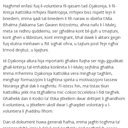
Nagħmel enfasi fuq il-voluntiera fil-qasam tad-Djakonija, li fil-
Knisja Kattolika m’hijiex filantropija, m’hijiex biss rispett lejn il-
bniedem, imma qadi tal-bniedem li fih naraw ix-xbieha t’Alla.
Bħalma jfakkarna San Ġwann Kriżostmu, aħna nafu li l-Mulej,
meta se nidhru quddiemu, ser jgħidilna kont bil-ġuħ u tmajtuni,
kont għeri u libbistuni, kont immigrant, bħal dawk li aktarx ġejjin
fuq xtutna minhawn u ftit sigħat oħra, u tajtuni post fejn ngħix
b’mod dinjituż, u lqajtuni.
Id-Djakonija allura hija mportanti għaliex fuqha ser nigu ġġudikati
għall-kriterju tal-imħabba konkreta li l-Mulej sejħilna għaliha.
Imma m’hemmx Djakonija Kattolika vera mingħajr tagħlim,
mingħajr formazzjoni li tagħtina spinta u motivazzjoni tassew
Nisranija għal dak li nagħmlu. Fl-istess ħin, ma tistax tkun
Kattolliku jekk ma titgħallimx miċ-ċokon tiċċelebra l-fidi tiegħek.
Għalhekk dan il-Kodiċi ta’ Etika jitkellem dwar drittijiet li għandhom
il-voluntiera, u jitkellem ukoll dwar l-għaqdiet volontarji u l-
voluntiera li jħaddnu fihom.
Dan id-dokument huwa ġenerali ħafna, imma jagħti togħma ta’