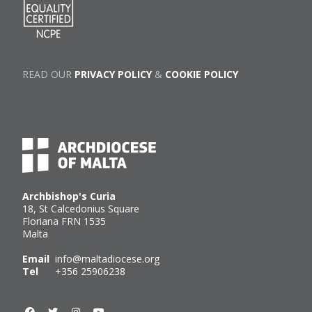
READ OUR
PRIVACY POLICY
&
COOKIE POLICY
Archbishop's Curia
18, St Calcedonius Square
Floriana FRN 1535
Malta
Email
info@maltadiocese.org
Tel
+356 25906238