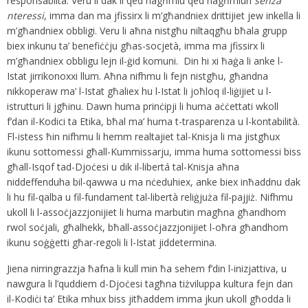
responsabiltà. Veru li dak li qed nagħmlu qed nagħmluh
senza
nteressi
, imma dan ma jfissirx li m’għandniex drittijiet jew inkella li
m’għandniex obbligi. Veru li aħna nistgħu niltaqgħu bħala grupp
biex inkunu ta’ benefiċċju għas-socjetà, imma ma jfissirx li
m’għandniex obbligu lejn il-ġid komuni. Din hi xi ħaġa li anke l-
Istat jirrikonoxxi llum. Aħna nifhmu li fejn nistgħu, għandna
nikkoperaw ma’ l-Istat għaliex hu l-Istat li joħloq il-liġijiet u l-
istrutturi li jgħinu. Dawn huma prinċipji li huma aċċettati wkoll
f’dan il-Kodici ta Etika, bħal ma’ huma t-trasparenza u l-kontabilità.
Fl-istess ħin nifhmu li hemm realtajiet tal-Knisja li ma jistgħux
ikunu sottomessi għall-Kummissarju, imma huma sottomessi biss
għall-Isqof tad-Djoċesi u dik il-libertá tal-Knisja aħna
niddeffenduha bil-qawwa u ma nċeduhiex, anke biex inħaddnu dak
li hu fil-qalba u fil-fundament tal-libertà reliġjuża fil-pajjiż. Nifhmu
ukoll li l-assoċjazzjonijiet li huma marbutin magħna għandhom
rwol soċjali, għalhekk, bħall-assoċjazzjonijiet l-oħra għandhom
ikunu soġġetti għar-regoli li l-Istat jiddetermina.
Jiena nirringrazzja ħafna li kull min ħa sehem f’din l-inizjattiva, u
nawgura li l’quddiem d-Djoċesi tagħna tiżviluppa kultura fejn dan
il-Kodiċi ta’ Etika mhux biss jitħaddem imma jkun ukoll għodda li