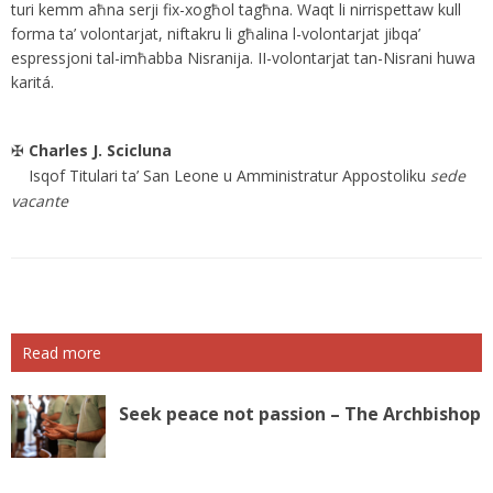
turi kemm aħna serji fix-xogħol tagħna. Waqt li nirrispettaw kull
forma ta’ volontarjat, niftakru li għalina l-volontarjat jibqa’
espressjoni tal-imħabba Nisranija. II-volontarjat tan-Nisrani huwa
karitá.
✠
Charles J. Scicluna
Isqof Titulari ta’ San Leone u Amministratur Appostoliku
sede
vacante
Read more
Seek peace not passion – The Archbishop