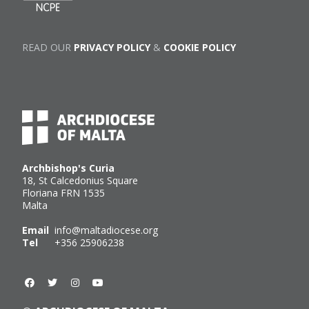
READ OUR
PRIVACY POLICY
&
COOKIE POLICY
Archbishop's Curia
18, St Calcedonius Square
Floriana FRN 1535
Malta
Email
info@maltadiocese.org
Tel
+356 25906238