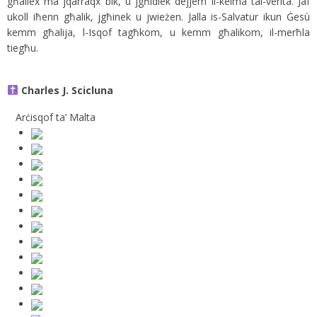
għaliex ma jqarraqx bik, u jgħidlek dejjem il-kelma tal-verità. Jaf
ukoll iħenn għalik, jgħinek u jwieżen. Jalla is-Salvatur ikun Ġesù
kemm għalija, l-Isqof tagħkom, u kemm għalikom, il-merħla
tiegħu.
Charles J. Scicluna
Arċisqof ta’ Malta