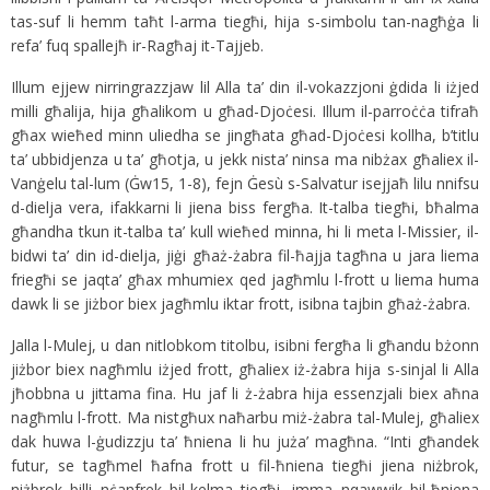
tas-suf li hemm taħt l-arma tiegħi, hija s-simbolu tan-nagħġa li
refa’ fuq spallejħ ir-Ragħaj it-Tajjeb.
Illum ejjew nirringrazzjaw lil Alla ta’ din il-vokazzjoni ġdida li iżjed
milli għalija, hija għalikom u għad-Djoċesi. Illum il-parroċċa tifraħ
għax wieħed minn uliedha se jingħata għad-Djoċesi kollha, b’titlu
ta’ ubbidjenza u ta’ għotja, u jekk nista’ ninsa ma nibżax għaliex il-
Vanġelu tal-lum (Ġw15, 1-8), fejn Ġesù s-Salvatur isejjaħ lilu nnifsu
d-dielja vera, ifakkarni li jiena biss fergħa. It-talba tiegħi, bħalma
għandha tkun it-talba ta’ kull wieħed minna, hi li meta l-Missier, il-
bidwi ta’ din id-dielja, jiġi għaż-żabra fil-ħajja tagħna u jara liema
friegħi se jaqta’ għax mhumiex qed jagħmlu l-frott u liema huma
dawk li se jiżbor biex jagħmlu iktar frott, isibna tajbin għaż-żabra.
Jalla l-Mulej, u dan nitlobkom titolbu, isibni fergħa li għandu bżonn
jiżbor biex nagħmlu iżjed frott, għaliex iż-żabra hija s-sinjal li Alla
jħobbna u jittama fina. Hu jaf li ż-żabra hija essenzjali biex aħna
nagħmlu l-frott. Ma nistgħux naħarbu miż-żabra tal-Mulej, għaliex
dak huwa l-ġudizzju ta’ ħniena li hu juża’ magħna. “Inti għandek
futur, se tagħmel ħafna frott u fil-ħniena tiegħi jiena niżbrok,
niżbrok billi nċanfrek bil-kelma tiegħi, imma nqawwik bil-ħniena