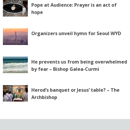
Pope at Audience: Prayer is an act of
hope
Organizers unveil hymn for Seoul WYD
He prevents us from being overwhelmed
by fear – Bishop Galea-Curmi
Herod’s banquet or Jesus’ table? – The
Archbishop