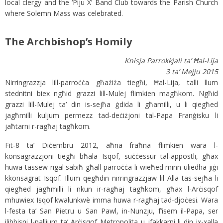
local clergy and the ‘Piju X’ Band Club towards the Parish Church
where Solemn Mass was celebrated.
The Archbishop’s Homily
Knisja Parrokkjali ta’ Ħal-Lija
3 ta’ Mejju 2015
Nirringrazzja lill-parroċċa għażiża tiegħi, Ħal-Lija, talli llum
stednitni biex ngħid grazzi lill-Mulej flimkien magħkom. Ngħid
grazzi lill-Mulej ta’ din is-sejħa ġdida li għamilli, u li qiegħed
jagħmilli kuljum permezz tad-deċiżjoni tal-Papa Franġisku li
jaħtarni r-ragħaj tagħkom.
Fit-8 ta’ Diċembru 2012, aħna fraħna flimkien wara l-
konsagrazzjoni tiegħi bħala Isqof, suċċessur tal-appostli, għax
huwa tassew rigal sabiħ għall-parroċċa li wieħed minn uliedha jiġi
kkonsagrat Isqof. Illum qegħdin nirringrazzjaw lil Alla tas-sejħa li
qiegħed jagħmilli li nkun ir-ragħaj tagħkom, għax l-Arċisqof
mhuwiex Isqof kwalunkwè imma huwa r-ragħaj tad-djoċesi. Wara
l-festa ta’ San Pietru u San Pawl, in-Nunzju, f’isem il-Papa, ser
ilibbisni l-pallium ta’ Arċisqof Metropolita u jfakkarni li din ix-xalla