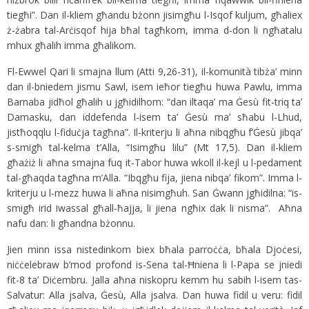
tiegħi”. Dan il-kliem għandu bżonn jisimgħu l-Isqof kuljum, għaliex
ż-żabra tal-Arċisqof hija bħal tagħkom, imma d-don li ngħatalu
mhux għalih imma għalikom.
Fl-Ewwel Qari li smajna llum (Atti 9,26-31), il-komunità tibża’ minn
dan il-bniedem jismu Sawl, isem ieħor tiegħu huwa Pawlu, imma
Barnaba jidħol għalih u jgħidilhom: “dan iltaqa’ ma Ġesù fit-triq ta’
Damasku, dan iddefenda l-isem ta’ Ġesù ma’ sħabu l-Lhud,
jistħoqqlu l-fiduċja tagħna”. Il-kriterju li aħna nibqgħu f’Ġesù jibqa’
s-smigħ tal-kelma t’Alla, “Isimgħu lilu” (Mt 17,5). Dan il-kliem
għażiż li aħna smajna fuq it-Tabor huwa wkoll il-kejl u l-pedament
tal-għaqda tagħna m’Alla. “Ibqgħu fija, jiena nibqa’ fikom”. Imma l-
kriterju u l-mezz huwa li aħna nisimgħuh. San Ġwann jgħidilna: “is-
smigħ irid iwassal għall-ħajja, li jiena ngħix dak li nisma”. Aħna
nafu dan: li għandna bżonnu.
Jien minn issa nistedinkom biex bħala parroċċa, bħala Djoċesi,
niċċelebraw b’mod profond is-Sena tal-Ħniena li l-Papa se jniedi
fit-8 ta’ Diċembru. Jalla aħna niskopru kemm hu sabih l-isem tas-
Salvatur: Alla jsalva, Ġesù, Alla jsalva. Dan huwa fidil u veru: fidil