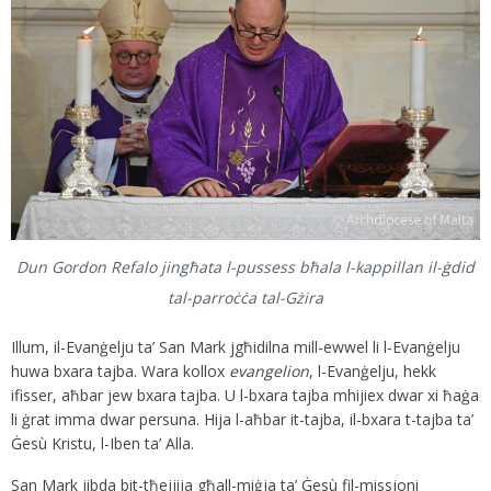
Dun Gordon Refalo jingħata l-pussess bħala l-kappillan il-ġdid
tal-parroċċa tal-Gżira
Illum, il-Evanġelju ta’ San Mark jgħidilna mill-ewwel li l-Evanġelju
huwa bxara tajba. Wara kollox
evangelion
, l-Evanġelju, hekk
ifisser, aħbar jew bxara tajba. U l-bxara tajba mhijiex dwar xi ħaġa
li ġrat imma dwar persuna. Hija l-aħbar it-tajba, il-bxara t-tajba ta’
Ġesù Kristu, l-Iben ta’ Alla.
San Mark jibda bit-tħejjija għall-miġja ta’ Ġesù fil-missjoni