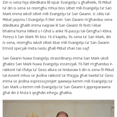
Din is-sena hija ddedikata lill-iqsar Evanġelju u għalhekk, fil-Ħdud
ta’ din is-sena se nisimgħu mhux biss siltiet mill-Evanġelju ta’ San
Mark imma wkoll siltiet mill-Evanġelju ta’ San Ġwann. Iċ-ċiklu tal-
Ħdud jaqsmu l-Evanġelju fi tliet snin. San Ġwann m’għandux sena
ddedikata għalih imma naqraw lil San Ġwann fil-festi l-kbar
bħalma huma Milied u l-Għid u anke fil-passju tal-Ġimgħa l-Kbira.
Peress li San Mark fih biss 16-il kapitlu, fis-sena ta’ San Mark, din
is-sena, nisimgħu wkoll siltiet kbar mill-Evanġelju ta’ San Ġwann
b’mod speċjali meta naslu għall-Ħdud sħan tas-sajf.
San Ġwann huwa Evanġelju straordinarju imma San Mark ukoll
għaliex San Mark huwa Evanġelju essenzjali. Fil-fatt m’għandux ir-
rakkont tat-tfulija ta’ Ġesù allura se tindunaw li din is-sena fil-Ħdud
tal-Avvent mhux se jkollna rakkont ta’ tħejjija għat-twelid ta’ Ġesù
imma se jkollna espresssjonijiet qawwija kemm mill-Evanġelju ta’
San Mark u kemm mill-Evanġelju ta’ San Ġwann li jippreparawna
għal din il-festa li qegħdin inħejju għaliha.