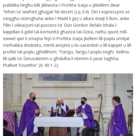
pubblika tiegħu billi jikkwota l-Profeta Iżaija u jitkellem dwar
“leħen ta’ wieħed jgħajjat fid-deżert (Lq 3:4). Din l-espressjoni se
nerġgħu nisimgħuha anke l-Ħadd li ġej u allura xtaqt li llum, anke
f’din l-okkażjoni tal-pussess ta’ Dun Gordon Refalo bħala l-
kappillan il-ġdid tal-komunità għażiża tal-Gżira, nieħu spunt mill-
ewwel qari li smajna fejn il-Profeta Iżaija jkellem lill-poplu umiljat
minħabba dnubietu, mimli ansjetà u lis-saċerdoti u lill-kapijiet u lill-
profeti tal-poplu jgħidilhom: “Farrġu, farrġu l-poplu tiegħi. Kellmu
lill-qalb ta’ Ġerusalemm u għidulha li ntemm il-jasar tagħha,
tħallset ħżunitha” (Iż 40:1-2).