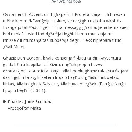
fil-Forti Manoel
Ovvjament fl-Avvent, din l-għajta mill-Profeta Iżaija — li tirrepeti
ruħha kemm fl-Evanġelju tal-lum, se nerġgħu nsibuha wkoll fl-
Evanġelju tal-Ħadd li ġej — fiha messaġġ għalina. Jiena liema wied
irrid nimla? Il-wied tad-dgħufija tiegħi. Liema muntanja rrid
inniżżel? Il-muntanja tas-suppervja tiegħi. Hekk niprepara t-triq
għall-Mulej.
Għażiż Dun Gordon, bħala konsenja fil-bidu ta’ din l-avventura
ġdida bħala kappillan tal-Gżira, nagħtik propju l-ewwel
eżortazzjoni tal-Profeta Iżaija. Jalla l-poplu għażiż tal-Gżira fik jara
dak li jġiblu faraġ, li jkellem lil qalb tiegħu u jgħidlu: tinkwetax,
tibżax, Alla hu għalik Salvatur, Alla huwa miegħek. “Farrġu, farrġu
l-poplu tiegħi” (Iż 30:1).
✠ Charles Jude Scicluna
Arċisqof ta’ Malta