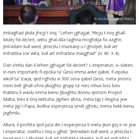
Imbagħad jibda jħejji t-triq. “Leħen jgħajjat: ‘Ħejju t-triq għall-
Mulej fid-deżert, wittu għal Alla tagħna mogħdija fix-xagħri.
Jintradam kull wied, jitniżżlu l-muntanji u l-għoljiet; kull art
imħattba ssir wita, kull art imħarbta maqgħad” (Iż 40: 3-4).
Dan x’inhu dan il-leħen jgħajjat fid-deżert? L-imperaturi, is-slaten,
in-nies importanti fl-epoka ta’ Ġesù imma anke qabel, fl-epoka
wkoll ta’ Iżaija, qed ngħidu xi 300 sena qabel Ġesù, meta jmorru
minn belt għall-oħra jibagħtu grupp ta’ nies mhux biss biex
iħabbru li waslu imma kienu jibagħtu donnu qishom Project
Malta, biex it-triq iwittuha. Jiġifieri aħna, meta tiġi r-Reġina jew
meta jiġi l-Papa, ikollna esperjenza simili jgħidu, imma hekk kienu
jagħmlu.
Allura, il-profeta qed juża din l-esperjenza li meta jkun ġej ir-re jew
l-imperatur, inwittu t-triq u jgħid: “Jintradam kull wied, u jitniżżlu l-
muntanji u l-għoljiet; kull art imħattba titwitta, kull art imħarbta