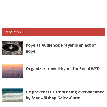
Read more
Pope at Audience: Prayer is an act of
hope
Organizers unveil hymn for Seoul WYD
He prevents us from being overwhelmed
by fear – Bishop Galea-Curmi