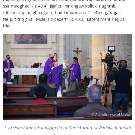
ssir maqgħad” (Iż 40:4). Jiġifieri, nirranġaw kollox, nagħmlu
ftitlandscapin
g
għax ġej xi ħadd importanti. ““Leħen jgħajjat:
Ħejju t-triq għall-Mulej fid-deżert” (Iż 40:3). Litteralment ħejju t-
triq!
L-Arċisqof ibierek il-kappella ta’ Sant’Antnin ta’ Padova li tinsab