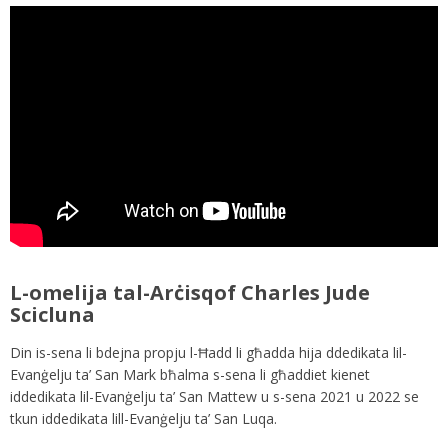
L-omelija tal-Arċisqof Charles Jude
Scicluna
Din is-sena li bdejna propju l-Ħadd li għadda hija ddedikata lil-
Evanġelju ta’ San Mark bħalma s-sena li għaddiet kienet
iddedikata lil-Evanġelju ta’ San Mattew u s-sena 2021 u 2022 se
tkun iddedikata lill-Evanġelju ta’ San Luqa.