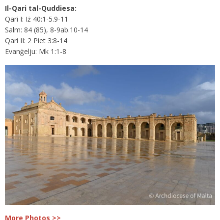
Il-Qari tal-Quddiesa:
Qari I: Iż 40:1-5.9-11
Salm: 84 (85), 8-9ab.10-14
Qari II: 2 Piet 3:8-14
Evanġelju: Mk 1:1-8
More Photos >>