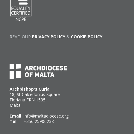
READ OUR
PRIVACY POLICY
&
COOKIE POLICY
Archbishop's Curia
18, St Calcedonius Square
Floriana FRN 1535
Malta
Email
info@maltadiocese.org
Tel
+356 25906238