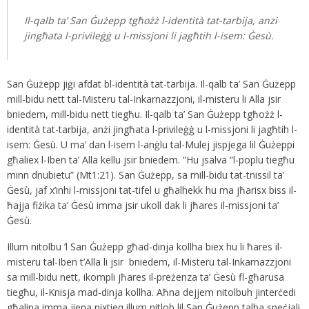
Il-qalb ta’ San Ġużepp tgħożż l-identità tat-tarbija, anzi
jingħata l-privileġġ u l-missjoni li jagħtih l-isem: Ġesù.
San Ġużepp jiġi afdat bl-identità tat-tarbija. Il-qalb ta’ San Ġużepp
mill-bidu nett tal-Misteru tal-Inkarnazzjoni, il-misteru li Alla jsir
bniedem, mill-bidu nett tiegħu. Il-qalb ta’ San Ġużepp tgħożż l-
identità tat-tarbija, anżi jingħata l-privileġġ u l-missjoni li jagħtih l-
isem: Ġesù. U ma’ dan l-isem l-anġlu tal-Mulej jispjega lil Ġużeppi
għaliex l-Iben ta’ Alla kellu jsir bniedem. “Hu jsalva “l-poplu tiegħu
minn dnubietu” (Mt1:21). San Ġużepp, sa mill-bidu tat-tnissil ta’
Ġesù, jaf x’inhi l-missjoni tat-tifel u għalhekk hu ma jħarisx biss il-
ħajja fiżika ta’ Ġesù imma jsir ukoll dak li jħares il-missjoni ta’
Ġesù.
Illum nitolbu ’l San Ġużepp għad-dinja kollha biex hu li ħares il-
misteru tal-Iben t’Alla li jsir bniedem, il-Misteru tal-Inkarnazzjoni
sa mill-bidu nett, ikompli jħares il-preżenza ta’ Ġesù fl-għarusa
tiegħu, il-Knisja mad-dinja kollha. Aħna dejjem nitolbuh jinterċedi
għalina imma jiena nixtieq illum nitlob lil San Ġużepp talba speċjali