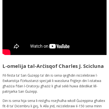
L-omelija tal-Arċisqof Charles J. Scicluna
Fil-festa ta’ San Ġużepp ta’ din is-sena qegħdin niċċelebraw l-
Ewkaristija f’ċirkustanzi speċjali li wassluna f’riġlejn din l-istatwa
għażiża f’dan l-Oratorju għażiż li għal sekli huwa ddedikat lill-
patrijarka San Ġużepp.
Din is-sena hija sena li nistgħu nsejħulha wkoll Ġużeppina għaliex
fit-8 ta’ Diċembru li ġej, ’k Alla jrid, niċċelebraw il-150 sena minn