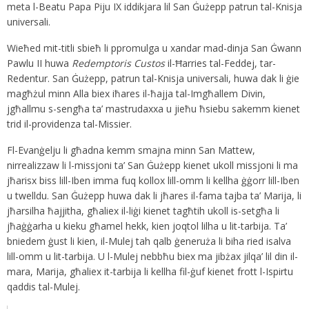
meta l-Beatu Papa Piju IX iddikjara lil San Ġużepp patrun tal-Knisja
universali.
Wieħed mit-titli sbieħ li ppromulga u xandar mad-dinja San Ġwann
Pawlu II huwa
Redemptoris Custos
il-Ħarries tal-Feddej, tar-
Redentur. San Ġużepp, patrun tal-Knisja universali, huwa dak li ġie
magħżul minn Alla biex iħares il-ħajja tal-Imgħallem Divin,
jgħallmu s-sengħa ta’ mastrudaxxa u jieħu ħsiebu sakemm kienet
trid il-providenza tal-Missier.
Fl-Evanġelju li għadna kemm smajna minn San Mattew,
nirrealizzaw li l-missjoni ta’ San Ġużepp kienet ukoll missjoni li ma
jħarisx biss lill-Iben imma fuq kollox lill-omm li kellha ġġorr lill-Iben
u twelldu. San Ġużepp huwa dak li jħares il-fama tajba ta’ Marija, li
jħarsilha ħajjitha, għaliex il-liġi kienet tagħtih ukoll is-setgħa li
jħaġġarha u kieku għamel hekk, kien joqtol lilha u lit-tarbija. Ta’
bniedem ġust li kien, il-Mulej tah qalb ġeneruża li biha ried isalva
lill-omm u lit-tarbija. U l-Mulej nebbħu biex ma jibżax jilqa’ lil din il-
mara, Marija, għaliex it-tarbija li kellha fil-ġuf kienet frott l-Ispirtu
qaddis tal-Mulej.