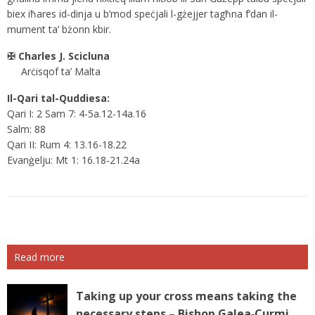
biex iħares id-dinja u b’mod speċjali l-gżejjer tagħna f’dan il-
mument ta’ bżonn kbir.
✠ Charles J. Scicluna
Arċisqof ta’ Malta
Il-Qari tal-Quddiesa:
Qari I: 2 Sam 7: 4-5a.12-14a.16
Salm: 88
Qari II: Rum 4: 13.16-18.22
Evanġelju: Mt 1: 16.18-21.24a
Read more
Taking up your cross means taking the
necessary steps – Bishop Galea‑Curmi