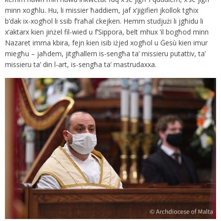
minn xogħlu. Hu, li missier ħaddiem, jaf x’jiġifieri jkollok tgħix
b’dak ix-xogħol li ssib f’raħal ċkejken. Hemm studjużi li jgħidu li
x’aktarx kien jinżel fil-wied u f’Sippora, belt mhux ’il bogħod minn
Nazaret imma kbira, fejn kien isib iżjed xogħol u Ġesù kien imur
miegħu – jaħdem, jitgħallem is-sengħa ta’ missieru putattiv, ta’
missieru ta’ din l-art, is-sengħa ta’ mastrudaxxa.