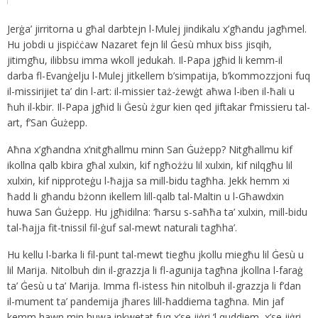
Jerġa’ jirritorna u għal darbtejn l-Mulej jindikalu x’għandu jagħmel.
Hu jobdi u jispiċċaw Nazaret fejn lil Ġesù mhux biss jisqih,
jitimgħu, ilibbsu imma wkoll jedukah. Il-Papa jgħid li kemm-il
darba fl-Evanġelju l-Mulej jitkellem b’simpatija, b’kommozzjoni fuq
il-missirijiet ta’ din l-art: il-missier taż-żewġt aħwa l-iben il-ħali u
ħuh il-kbir. Il-Papa jgħid li Ġesù żgur kien qed jiftakar f’missieru tal-
art, f’San Ġużepp.
Aħna x’għandna x’nitgħallmu minn San Ġużepp? Nitgħallmu kif
ikollna qalb kbira għal xulxin, kif ngħożżu lil xulxin, kif nilqgħu lil
xulxin, kif nipproteġu l-ħajja sa mill-bidu tagħha. Jekk hemm xi
ħadd li għandu bżonn ikellem lill-qalb tal-Maltin u l-Għawdxin
huwa San Ġużepp. Hu jgħidilna: ‘ħarsu s-saħħa ta’ xulxin, mill-bidu
tal-ħajja fit-tnissil fil-ġuf sal-mewt naturali tagħha’.
Hu kellu l-barka li fil-punt tal-mewt tiegħu jkollu miegħu lil Ġesù u
lil Marija. Nitolbuh din il-grazzja li fl-agunija tagħna jkollna l-faraġ
ta’ Ġesù u ta’ Marija. Imma fl-istess ħin nitolbuh il-grazzja li f’dan
il-mument ta’ pandemija jħares lill-ħaddiema tagħna. Min jaf
kemm hawn min huwa inkwetat fuq x’se jiġri ’l quddiem, x’se jiġri