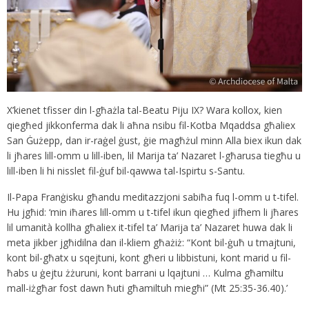
X’kienet tfisser din l-għażla tal-Beatu Piju IX? Wara kollox, kien
qiegħed jikkonferma dak li aħna nsibu fil-Kotba Mqaddsa għaliex
San Ġużepp, dan ir-raġel ġust, ġie magħżul minn Alla biex ikun dak
li jħares lill-omm u lill-iben, lil Marija ta’ Nazaret l-għarusa tiegħu u
lill-iben li hi nisslet fil-ġuf bil-qawwa tal-Ispirtu s-Santu.
Il-Papa Franġisku għandu meditazzjoni sabiħa fuq l-omm u t-tifel.
Hu jgħid: ‘min iħares lill-omm u t-tifel ikun qiegħed jifhem li jħares
lil umanità kollha għaliex it-tifel ta’ Marija ta’ Nazaret huwa dak li
meta jikber jgħidilna dan il-kliem għażiż: “Kont bil-ġuħ u tmajtuni,
kont bil-għatx u sqejtuni, kont għeri u libbistuni, kont marid u fil-
ħabs u ġejtu żżuruni, kont barrani u lqajtuni … Kulma għamiltu
mall-iżgħar fost dawn ħuti għamiltuh miegħi” (Mt 25:35-36.40).’