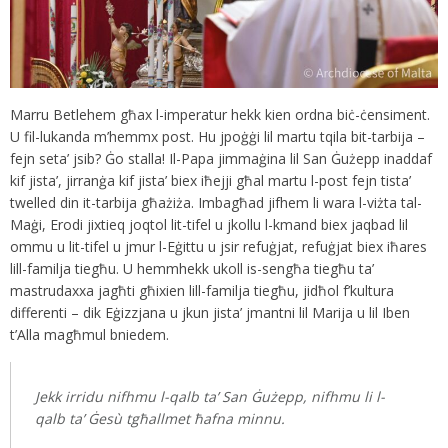
Marru Betlehem għax l-imperatur hekk kien ordna biċ-ċensiment.
U fil-lukanda m’hemmx post. Hu jpoġġi lil martu tqila bit-tarbija –
fejn seta’ jsib? Ġo stalla! Il-Papa jimmaġina lil San Ġużepp inaddaf
kif jista’, jirranġa kif jista’ biex iħejji għal martu l-post fejn tista’
twelled din it-tarbija għażiża. Imbagħad jifhem li wara l-viżta tal-
Maġi, Erodi jixtieq joqtol lit-tifel u jkollu l-kmand biex jaqbad lil
ommu u lit-tifel u jmur l-Eġittu u jsir refuġjat, refuġjat biex iħares
lill-familja tiegħu. U hemmhekk ukoll is-sengħa tiegħu ta’
mastrudaxxa jagħti għixien lill-familja tiegħu, jidħol f’kultura
differenti – dik Eġizzjana u jkun jista’ jmantni lil Marija u lil Iben
t’Alla magħmul bniedem.
Jekk irridu nifhmu l-qalb ta’ San Ġużepp, nifhmu li l-
qalb ta’ Ġesù tgħallmet ħafna minnu.