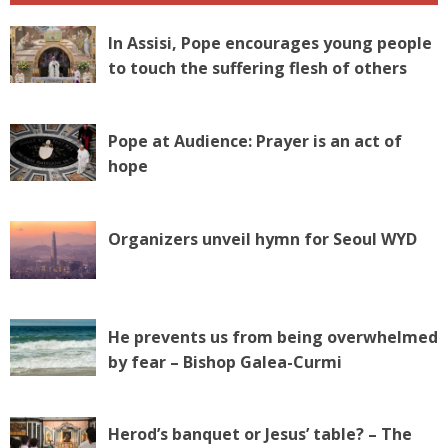
In Assisi, Pope encourages young people
to touch the suffering flesh of others
Pope at Audience: Prayer is an act of
hope
Organizers unveil hymn for Seoul WYD
He prevents us from being overwhelmed
by fear – Bishop Galea-Curmi
Herod’s banquet or Jesus’ table? – The