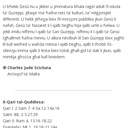
U b’hekk Ġesù hu u jikber u jimmatura bħala raġel adult fl-iskola
ta’ Ġużeppi, jiltaqa’ ma’ ħafna nies ta’ kulturi, ta’ reliġjonijiet
differenti. U hekk jitħejja biex fil-missjoni pubblika jkun Ġesù li
nafuh, Ġesù ta’ Nazaret li l-qalb tiegħu hija qalb umli u ħelwa. U
jekk irridu nifhmu l-qalb ta’ San Ġużepp, nifhmu li l-qalb ta’ Ġesù
tgħallmet ħafna minnu. U allura nitolbuh lil San Ġużepp biex jagħti
lil kull wieħed u waħda minna l-qalb tiegħu, qalb li tħobb fis-
silenzju imma qalb li lesta biex tobdi għall-ġid ta’ dak li jkun, qalb
mimlija għożża għal kull bniedem.
✠ Charles Jude Scicluna
Arċisqof ta’ Malta
Il-Qari tal-Quddiesa:
Qari I: 2 Sam 7: 4-5a.12-14a.16
Salm: 88, 2-5.27.29
Qari II: Rum 4, 13.16-18.22
Evanġelju: Mt 1, 16.18-21.24a