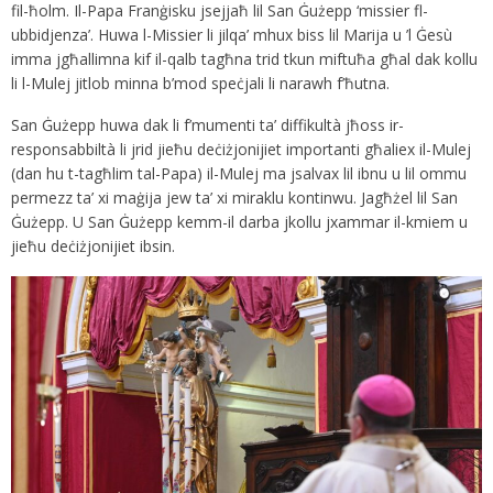
fil-ħolm. Il-Papa Franġisku jsejjaħ lil San Ġużepp ‘missier fl-
ubbidjenza’. Huwa l-Missier li jilqa’ mhux biss lil Marija u ’l Ġesù
imma jgħallimna kif il-qalb tagħna trid tkun miftuħa għal dak kollu
li l-Mulej jitlob minna b’mod speċjali li narawh f’ħutna.
San Ġużepp huwa dak li f’mumenti ta’ diffikultà jħoss ir-
responsabbiltà li jrid jieħu deċiżjonijiet importanti għaliex il-Mulej
(dan hu t-tagħlim tal-Papa) il-Mulej ma jsalvax lil ibnu u lil ommu
permezz ta’ xi maġija jew ta’ xi miraklu kontinwu. Jagħżel lil San
Ġużepp. U San Ġużepp kemm-il darba jkollu jxammar il-kmiem u
jieħu deċiżjonijiet ibsin.