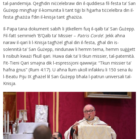
tal-pandemija. Qegħdin niċċelebraw din il-quddiesa fil-festa ta’ San
Ġużepp mingħajr il-komunita li tant tiġi bi ħġarha tiċċelelbra din il-
festa għażiża f’din il-knisja tant għażiża.
Il-Papa tana dokument sabiħ li jitkellem fuq il-qalb ta’ San Ġużepp.
Fil-fatt semmieh ‘B’Qalb ta’ Missier –
Patris Corde
’. Jekk aħna
naraw il-qari li l-Knisja tagħżel għal din il-festa, għal din is-
solennità ta’ San Ġużepp, nindunaw li hemm tema, hemm suġġett
li nsibuh kważi f’kull qari. Huwa dak ta’ li tkun missier, tal-paternità.
Fit-Tieni Qari smajna dik l-espressjoni qawwija: “Tkun missier ta’
ħafna ġnus” (Rum 4:17). U aħna llum ukoll infakkru li 150 sena ilu
l-Beatu Piju IX għażel lil San Ġużepp bħala l-patrun universali tal-
Knisja.