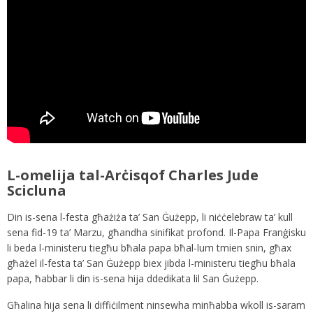
L-omelija tal-Arċisqof Charles Jude
Scicluna
Din is-sena l-festa għażiża ta’ San Ġużepp, li niċċelebraw ta’ kull
sena fid-19 ta’ Marzu, għandha sinifikat profond. Il-Papa Franġisku
li beda l-ministeru tiegħu bħala papa bħal-lum tmien snin, għax
għażel il-festa ta’ San Ġużepp biex jibda l-ministeru tiegħu bħala
papa, ħabbar li din is-sena hija ddedikata lil San Ġużepp.
Għalina hija sena li diffiċilment ninsewha minħabba wkoll is-saram