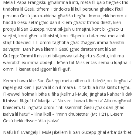
Mela l-Papa Franġisku jgħallimna li inti, meta fil-qalb tiegħek trid
tindokra lil Ġesù, tifhem li tindokra lil kull persuna għaliex f’kull
persuna Ġesù jara x-xbieha għażiża tiegħu. Imma jekk hemm xi
ħadd li Ġesù seta’ jgħid dan il-kliem għażiż b’mod dirett, kien
propju lil San Ġużepp. ‘Kont bil-ġuħ u tmajtni, kont bil-għatx u
sqejtni, kont għeri u libbistni, kont fil-periklu tal-mewt meta inti
stajt tiddeċiedi li lil ommi tagħtiha għat-tħaġġir, imma ħaristni –
salvajtni”. Dan huwa kliem li Ġesù jgħid direttament lil San
Ġużepp: ‘Ommi li nisslitni bil-qawwa tal-Ispirtu s-Santu, inti ma
warrabthiex imma obdejt il-leħen tal-Missier tas-sema u lqajtha lil
ommi li kienet qed iġġorr lili fil-ġuf’.
Kemm huwa kbir San Ġużepp meta nifhmu li d-deċiżjoni tiegħu ta’
raġel ġust kien li jsalva lil din il-mara u lit-tarbija li ma kinitx tiegħu.
Fl-ewwel ħolma li biha u fiha jkellmu l-Mulej jingħata l-aħbar li dak
li tnissel fil-ġuf ta’ Marija ta’ Nazaret huwa l-Iben ta’ Alla magħmul
bniedem. U jingħata ordni: “Inti ssemmih Ġesù għax dan għad
isalva lil ħutu” – lilna lkoll – “minn dnubietna” (Mt 1:21). L-isem
Ġesù hekk ifisser: ‘Alla jsalva’.
Nafu li fl-Evanġelji l-Mulej ikellem lil San Ġużepp għal erba’ darbiet