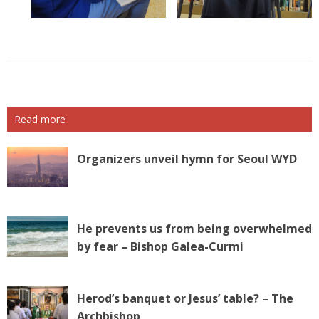
Read more
Organizers unveil hymn for Seoul WYD
He prevents us from being overwhelmed
by fear – Bishop Galea-Curmi
Herod’s banquet or Jesus’ table? – The
Archbishop