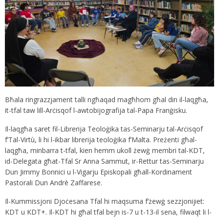
Bħala ringrazzjament talli ngħaqad magħhom għal din il-laqgħa,
it-tfal taw lill-Arċisqof l-awtobijografija tal-Papa Franġisku.
Il-laqgħa saret fil-Librerija Teoloġika tas-Seminarju tal-Arċisqof
f’Tal-Virtù, li hi l-ikbar librerija teoloġika f’Malta. Preżenti għal-
laqgħa, minbarra t-tfal, kien hemm ukoll żewġ membri tal-KDT,
id-Delegata għat-Tfal Sr Anna Sammut, ir-Rettur tas-Seminarju
Dun Jimmy Bonnici u l-Vigarju Episkopali għall-Kordinament
Pastorali Dun Andrè Zaffarese.
Il-Kummissjoni Djoċesana Tfal hi maqsuma f’żewġ sezzjonijiet:
KDT u KDT+. Il-KDT hi għal tfal bejn is-7 u t-13-il sena, filwaqt li l-