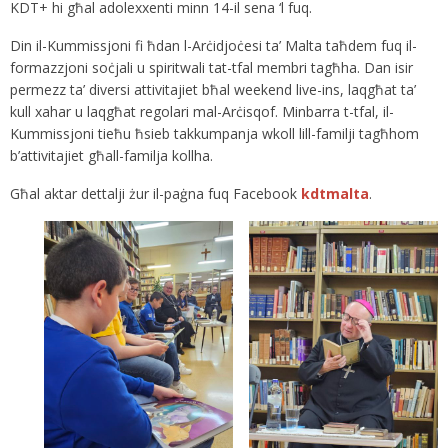
KDT+ hi għal adolexxenti minn 14-il sena ‘l fuq.
Din il-Kummissjoni fi ħdan l-Arċidjoċesi ta’ Malta taħdem fuq il-
formazzjoni soċjali u spiritwali tat-tfal membri tagħha. Dan isir
permezz ta’ diversi attivitajiet bħal weekend live-ins, laqgħat ta’
kull xahar u laqgħat regolari mal-Arċisqof. Minbarra t-tfal, il-
Kummissjoni tieħu ħsieb takkumpanja wkoll lill-familji tagħhom
b’attivitajiet għall-familja kollha.
Għal aktar dettalji żur il-paġna fuq Facebook
kdtmalta
.