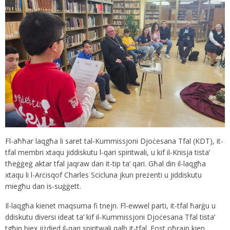
Fl-aħħar laqgħa li saret tal-Kummissjoni Djoċesana Tfal (KDT), it-
tfal membri xtaqu jiddiskutu l-qari spiritwali, u kif il-Knisja tista’
tħeġġeġ aktar tfal jaqraw dan it-tip ta’ qari. Għal din il-laqgħa
xtaqu li l-Arċisqof Charles Scicluna jkun preżenti u jiddiskutu
miegħu dan is-suġġett.
Il-laqgħa kienet maqsuma fi tnejn. Fl-ewwel parti, it-tfal ħarġu u
ddiskutu diversi ideat ta’ kif il-Kummissjoni Djoċesana Tfal tista’
tgħin biex jiżdied il-qari spiritwali qalb it-tfal. Fost oħrajn kien