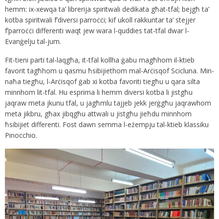
hemm: ix-xewqa ta’ librerija spiritwali dedikata għat-tfal; bejgħ ta’
kotba spiritwali f’diversi parroċċi; kif ukoll rakkuntar ta’ stejjer
f’parroċċi differenti waqt jew wara l-quddies tat-tfal dwar l-
Evanġelju tal-jum.
Fit-tieni parti tal-laqgħa, it-tfal kollha ġabu magħhom il-ktieb
favorit tagħhom u qasmu ħsibijiethom mal-Arċisqof Scicluna. Min-
naħa tiegħu, l-Arċisqof ġab xi kotba favoriti tiegħu u qara silta
minnhom lit-tfal. Hu esprima li hemm diversi kotba li jistgħu
jaqraw meta jkunu tfal, u jagħmlu tajjeb jekk jerġgħu jaqrawhom
meta jikbru, għax jibqgħu attwali u jistgħu jieħdu minnhom
ħsibijiet differenti. Fost dawn semma l-eżempju tal-ktieb klassiku
Pinocchio.