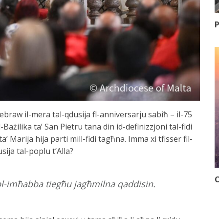
P
ebraw il-mera tal-qdusija fl-anniversarju sabiħ – il-75
Bażilika ta’ San Pietru tana din id-definizzjoni tal-fidi
’ Marija hija parti mill-fidi tagħna. Imma xi tfisser fil-
sija tal-poplu t’Alla?
O
l-imħabba tiegħu jagħmilna qaddisin.