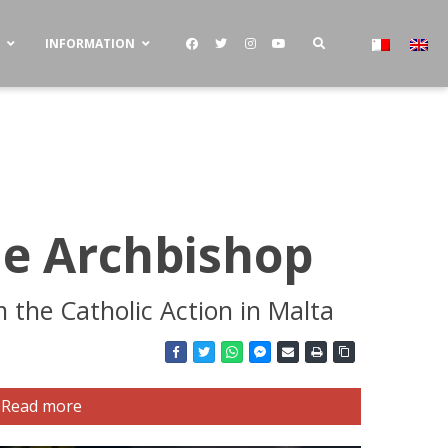
S
INFORMATION
he Archbishop
 the Catholic Action in Malta
Read more