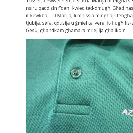
Tfisser, l-ewwel nett, li Sidtna Marija mtellgħa s
nsiru qaddisin f’dan il-wied tad-dmugħ. Għad naslu
il-kewkba – lil Marija, li mnissla mingħajr tebgħa
tjubija, safa, qdusija u ġmiel ta’ vera. It-tlugħ f
Ġesù, għandkom għamara mħejjija għalikom.