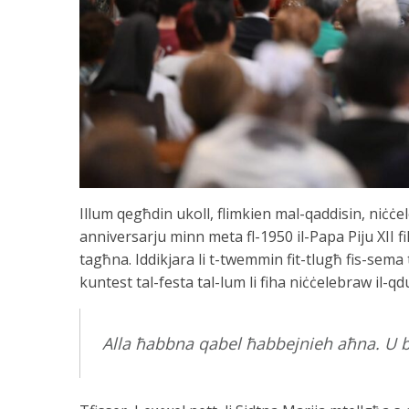
Illum qegħdin ukoll, flimkien mal-qaddisin, niċċel
anniversarju minn meta fl-1950 il-Papa Piju XII fil-
tagħna. Iddikjara li t-twemmin fit-tlugħ fis-sema ta
kuntest tal-festa tal-lum li fiha niċċelebraw il-qdu
Alla ħabbna qabel ħabbejnieh aħna. U b