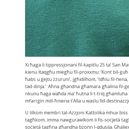
Xi ħaga li tippressjonani fil-kapitlu 25 ta’ San Matt
kienu ltaqgħu miegħu fil-proxxmu: ‘Kont bil-ġuħ u
ħabs u ġejtu żżuruni’, jgħidilhom, ‘Idħlu fil-hena
tad-dinja.’ Aħna għandna għamara għalina fil-ġenn
nkunu ħaġa waħda ma’ ħutna li t-triq għamluha fo
mfarrġin mill-ħniena t’Alla u waslu fid-destinazzj
U lilkom membri tal-Azzjoni Kattolika mhux biss
tagħkom, imma nawgurawlkom li fis-soċjetà tagħn
soċjetà tagħna għandha bżonn l-qdusija. Għalie