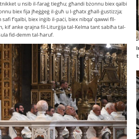
nikket u nsib il-faraġ tiegħu; għandi bżonnu biex qalbi
nu biex fija jħeġġeġ il-ġuħ u l-għatx għall-ġustizzja;
i f’qalbi, biex inġib il-paċi, biex nibqa’ qawwi fll-
, kif anke qrajna fil-Liturġija tal-Kelma tant sabiħa tal-
sula fid-demm tal-ħaruf.
I
t