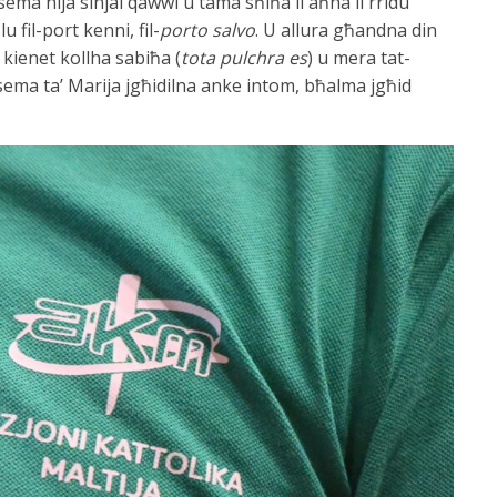
-sema hija sinjal qawwi u tama sħiħa li aħna li rridu
 fil-port kenni, fil-
porto salvo
. U allura għandna din
 kienet kollha sabiħa (
tota pulchra es
) u mera tat-
is-sema ta’ Marija jgħidilna anke intom, bħalma jgħid