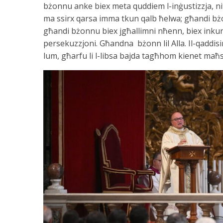
bżonnu anke biex meta quddiem l-inġustizzja, nit
ma ssirx qarsa imma tkun qalb ħelwa; għandi bżon
għandi bżonnu biex jgħallimni nħenn, biex inkun saf
persekuzzjoni. Għandna bżonn lil Alla. Il-qaddisin
lum, għarfu li l-libsa bajda tagħhom kienet maħ