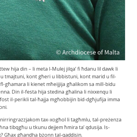
ew hija din – li meta l-Mulej jilqa’ fi ħdanu lil dawk li
 tmajtuni, kont għeri u libbistuni, kont marid u fil-
, fl-għamara li kienet mħeijjija għalikom sa mill-bidu
a. Din il-festa hija stedina għalina li nixxenqu li
st il-perikli tal-ħajja mgħobbijin bid-dgħjufija imma
oni.
 nirringrazzjakom tax-xogħol li tagħmlu, tal-preżenza
a tibqgħu u tkunu dejjem ħmira ta’ qdusija. Is-
x? Għax għandha bżonn tal-qaddisin.