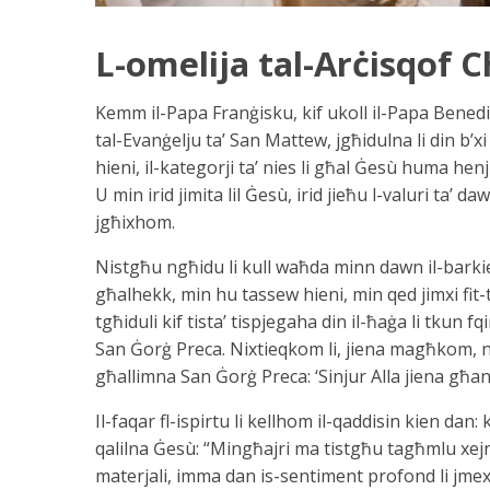
L-omelija tal-Arċisqof C
Kemm il-Papa Franġisku, kif ukoll il-Papa Bened
tal-Evanġelju ta’ San Mattew, jgħidulna li din b’xi
hieni, il-kategorji ta’ nies li għal Ġesù huma hen
U min irid jimita lil Ġesù, irid jieħu l-valuri ta’ d
jgħixhom.
Nistgħu ngħidu li kull waħda minn dawn il-barkiet,
għalhekk, min hu tassew hieni, min qed jimxi fit-tr
tgħiduli kif tista’ tispjegaha din il-ħaġa li tkun f
San Ġorġ Preca. Nixtieqkom li, jiena magħkom, nidħ
għallimna San Ġorġ Preca: ‘Sinjur Alla jiena għa
Il-faqar fl-ispirtu li kellhom il-qaddisin kien dan
qalilna Ġesù: “Mingħajri ma tistgħu tagħmlu xejn”
materjali, imma dan is-sentiment profond li jmexx