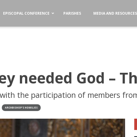
EPISCOPAL CONFERENCE
PARISHES
MEDIA AND RESOURCE
ey needed God – T
 with the participation of members from
ARCHBISHOP'S HOMILIES