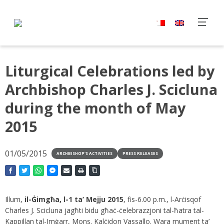
Liturgical Celebrations led by
Archbishop Charles J. Scicluna
during the month of May
2015
01/05/2015
ARCHBISHOP'S ACTIVITIES
PRESS RELEASES
Illum,
il-Ġimgħa, l-1 ta’ Mejju 2015
, fis-6.00 p.m., l-Arċisqof
Charles J. Scicluna jagħti bidu għaċ-ċelebrazzjoni tal-ħatra tal-
Kappillan tal-Imġarr, Mons. Kalċidon Vassallo. Wara mument ta’