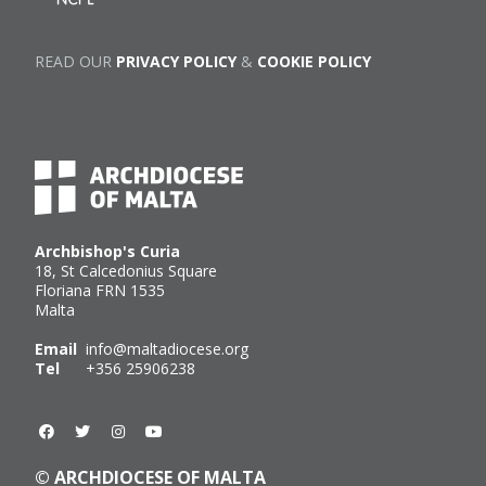
READ OUR
PRIVACY POLICY
&
COOKIE POLICY
Archbishop's Curia
18, St Calcedonius Square
Floriana FRN 1535
Malta
Email
info@maltadiocese.org
Tel
+356 25906238
© ARCHDIOCESE OF MALTA