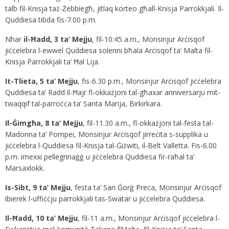
talb fil-Knisja taż-Żebbiegħ, jitlaq korteo għall-Knisja Parrokkjali. Il-
Quddiesa tibda fis-7.00 p.m.
Nhar
il-Ħadd, 3 ta’ Mejju
, fil-10:45 a.m., Monsinjur Arċisqof
jiċċelebra l-ewwel Quddiesa solenni bħala Arċisqof ta’ Malta fil-
Knisja Parrokkjali ta’ Ħal Lija.
It-Tlieta, 5 ta’ Mejju
, fis-6.30 p.m., Monsinjur Arċisqof jiċċelebra
Quddiesa ta’ Radd il-Ħajr fl-okkażjoni tal-għaxar anniversarju mit-
twaqqif tal-parroċċa ta’ Santa Marija, Birkirkara.
Il-Ġimgħa, 8 ta’ Mejju
, fil-11.30 a.m., fl-okkażjoni tal-festa tal-
Madonna ta’ Pompei, Monsinjur Arċisqof jirreċita s-supplika u
jiċċelebra l-Quddiesa fil-Knisja tal-Ġiżwiti, il-Belt Valletta. Fis-6.00
p.m. imexxi pellegrinaġġ u jiċċelebra Quddiesa fir-raħal ta’
Marsaxlokk.
Is-Sibt, 9 ta’ Mejju
, festa ta’ San Ġorġ Preca, Monsinjur Arċisqof
ibierek l-uffiċċju parrokkjali tas-Swatar u jiċċelebra Quddiesa.
Il-Ħadd, 10 ta’ Mejju
, fil-11 a.m., Monsinjur Arċisqof jiċċelebra l-