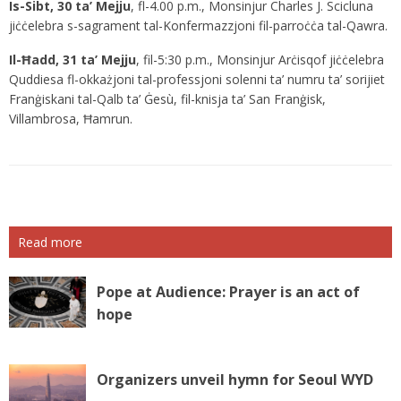
Is-Sibt, 30 ta’ Mejju
, fl-4.00 p.m., Monsinjur Charles J. Scicluna
jiċċelebra s-sagrament tal-Konfermazzjoni fil-parroċċa tal-Qawra.
Il-Ħadd, 31 ta’ Mejju
, fil-5:30 p.m., Monsinjur Arċisqof jiċċelebra
Quddiesa fl-okkażjoni tal-professjoni solenni ta’ numru ta’ sorijiet
Franġiskani tal-Qalb ta’ Ġesù, fil-knisja ta’ San Franġisk,
Villambrosa, Ħamrun.
Read more
Pope at Audience: Prayer is an act of
hope
Organizers unveil hymn for Seoul WYD