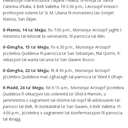
Ewkaristija mal-komunità Taljana f’Malta, fil-Knisja ta’ Santa
Caterina d’Italia, il-Belt Valletta. Fil-5.30 p.m., l-Arċisqof imexxi l-
professjoni solenni ta’ Sr M. Liliana fil-monasteru tas-Sorijiet
Klarissi, San Ġiljan.
Il-Ħamis, 14 ta’ Mejju
, fis-7.00 p.m., Monsinjur Arċisqof jagħti l-
ministeru tal-lettorat lis-seminaristi, fil-parroċċa tal-Iklin.
Il-Ġimgħa, 15 ta’ Mejju
, fis-6.30 p.m., Monsinjur Arċisqof
jiċċelebra Quddiesa fil-parroċċa ta’ San Sebastjan, Ħal Qormi, fl-
okkażjoni tal-wasla tal-urna ta’ San Ġwann Bosco.
Il-Ġimgħa, 22 ta’ Mejju
, fit-8.30 p.m., Monsinjur Arċisqof
jiċċelebra Quddiesa maż-żgħażagħ tal-parroċċa ta’ Wied il-Għajn.
Il-Ħadd, 24 ta’ Mejju
, fid-9.15 a.m., Monsinjur Arċisqof jiċċelebra
Quddiesa fl-okkażjoni tas-solennità ta’ Għid il-Ħamsin, u
jamministra s-sagrament tal-Griżma tal-Isqof lill-adoloxxenti tal-
parroċċi tal-Belt, fil-Konkatidral ta’ San Ġwann, il-Belt Valletta. Fl-
4.00 p.m., jiċċelebra s-sagrament tal-Konfermazzjoni fil-parroċċa
tal-Ibraġġ.