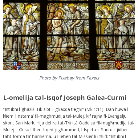
Photo by Pixabay from Pexels
L-omelija tal-Isqof Joseph Galea-Curmi
“Int ibni l-għażiż. Fik sibt il-għaxqa tiegħi” (Mk 1:11). Dan huwa l-
kliem li nstama’ fil-magħmudija tal-Mulej, kif rajna fl-Evanġelju
skont San Mark. Hija dehra tat-Trinità Qaddisa fil-magħmudija tal-
Mulej – Ġesù l-Iben li qed jitgħammed, l-Ispirtu s-Santu li jidher
taħt forma ta’ ħamiema, u l-leħen tal-Missier li jgħid: “Int ibni l-