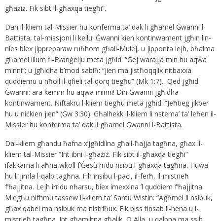
għażiż. Fik sibt il-għaxqa tiegħi”.
Dan il-kliem tal-Missier hu konferma ta’ dak li għamel Ġwanni l-
Battista, tal-missjoni li kellu. Ġwanni kien kontinwament jgħin lin-
nies biex jippreparaw ruħhom għall-Mulej, u jipponta lejh, bħalma
għamel illum fl-Evanġelju meta jgħid: “Ġej warajja min hu aqwa
minni”; u jgħidha b’mod sabiħ: “jien ma jistħoqqlix nitbaxxa
quddiemu u nħoll il-qfieli tal-qorq tiegħu” (Mk 1:7). Qed jgħid
Ġwanni: ara kemm hu aqwa minni! Din Ġwanni jgħidha
kontinwament. Niftakru l-kliem tiegħu meta jgħid: “Jeħtieġ jikber
hu u niċkien jien” (Ġw 3:30). Għalhekk il-kliem li nstema’ ta’ leħen il-
Missier hu konferma ta’ dak li għamel Ġwanni l-Battista.
Dal-kliem għandu ħafna x’jgħidilna għall-ħajja tagħna, għax il-
kliem tal-Missier “Int ibni l-għażiż. Fik sibt il-għaxqa tiegħi”
ifakkarna li aħna wkoll f’Ġesù rridu nsibu l-għaxqa tagħna. Huwa
hu li jimla l-qalb tagħna. Fih insibu l-paċi, il-ferħ, il-mistrieħ
f’ħajjitna. Lejh irridu nħarsu, biex imexxina ’l quddiem f’ħajjitna.
Miegħu nifhmu tassew il-kliem ta’ Santu Wistin: “Agħmel li nsibuk,
għax qabel ma nsibuk ma nistriħux. Fik biss tinsab il-hena u l-
mistrieħ tagħna. Int għamiltna għalik, O Alla, u qalbna ma ssib