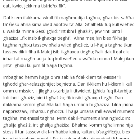
qatt kwiet jekk ma tistrieħx fik”.
Dal-kliem ifakkarna wkoll fil-magħmudija tagħna, għax bis-saħħa
ta’ Ġesù aħna sirna ulied adottivi ta’ Alla. Għalhekk fuq kull wieħed
u waħda minna Ġesù jgħid: “Int ibni l-għażiż”, jew “inti binti l-
għażiża…fik insib il-għaxqa tiegħi”. Aħna msejħin biex fil-ħajja
tagħna ngħixu tassew bħala wlied għeżież, u l-ħajja tagħna tkun
tassew dik li fiha il-Mulej isib il-għaxqa tiegħu; ħalli dak li qal dik
inhar tal-magħmudija fuq kull wieħed u waħda minna l-Mulej ikun
jista’ jgħidu kuljum fil-ħajja tagħna.
Imbagħad hemm ħaġa oħra sabiħa f’dal-kliem tal-Missier li
tgħodd għar-relazzjonijiet bejnietna. Dan il-kliem hu l-kliem li kull
omm u missier, li jilqgħu t-tarbija li titwieled, jgħidu fuq it-tarbija:
Inti ibni l-għażiż, binti l-għażiża; fik insib l-għaxqa tiegħi. Dan
ifakkarna kemm għal Alla kull ħajja umana hi għażiża. Lilna jridna
napprezzaw, inħarsu, ngħożżu l-ħajja umana mill-ewwel mument
tagħha, mit-tnissil tagħha. Minn dak il-mument aħna ngħidu: int
għalija għażiż, int għalija għażiża. Bħalma l-omm tgħallimna hija
stess li turi tassew dik l-imħabba kbira, kultant b’sagrifiċċju, biex
issostni kontinwament il-ħajja vulnerabbli u dipendenti li hemm