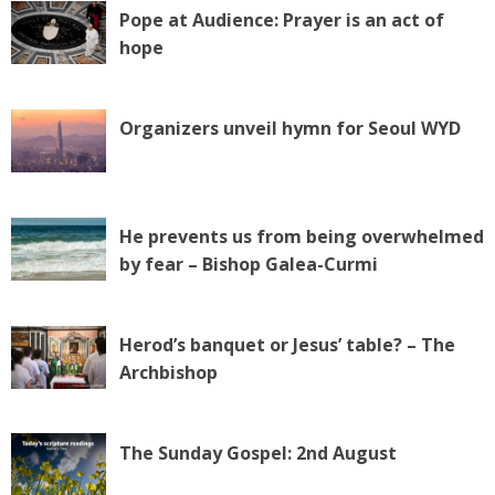
Pope at Audience: Prayer is an act of
hope
Organizers unveil hymn for Seoul WYD
He prevents us from being overwhelmed
by fear – Bishop Galea-Curmi
Herod’s banquet or Jesus’ table? – The
Archbishop
The Sunday Gospel: 2nd August