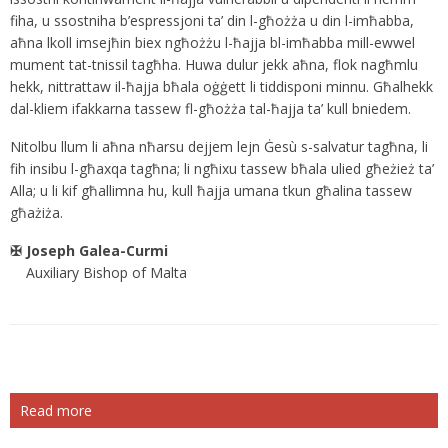
fiha, u ssostniha b’espressjoni ta’ din l-għożża u din l-imħabba,
aħna lkoll imsejħin biex ngħożżu l-ħajja bl-imħabba mill-ewwel
mument tat-tnissil tagħha. Huwa dulur jekk aħna, flok nagħmlu
hekk, nittrattaw il-ħajja bħala oġġett li tiddisponi minnu. Għalhekk
dal-kliem ifakkarna tassew fl-għożża tal-ħajja ta’ kull bniedem.
Nitolbu llum li aħna nħarsu dejjem lejn Ġesù s-salvatur tagħna, li
fih insibu l-għaxqa tagħna; li ngħixu tassew bħala ulied għeżież ta’
Alla; u li kif għallimna hu, kull ħajja umana tkun għalina tassew
għażiża.
✠ Joseph Galea-Curmi
Auxiliary Bishop of Malta
Read more