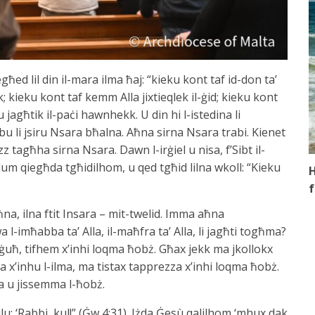
iegħed lil din il-mara ilma ħaj: “kieku kont taf id-don ta’
 kieku kont taf kemm Alla jixtieqlek il-ġid; kieku kont
 u jagħtik il-paċi hawnhekk. U din hi l-istedina li
lbu li jsiru Nsara bħalna. Aħna sirna Nsara trabi. Kienet
z tagħha sirna Nsara. Dawn l-irġiel u nisa, f’Sibt il-
llum qiegħda tgħidilhom, u qed tgħid lilna wkoll: “Kieku
H
f
na, ilna ftit Insara – mit-twelid. Imma aħna
 l-imħabba ta’ Alla, il-maħfra ta’ Alla, li jagħti togħma?
-ġuħ, tifhem x’inhi loqma ħobż. Għax jekk ma jkollokx
 x’inhu l-ilma, ma tistax tapprezza x’inhi loqma ħobż.
ma u jissemma l-ħobż.
lu: ‘Rabbi, kul!” (Ġw 4:31). Iżda Ġesù qalilhom ‘mhux dak