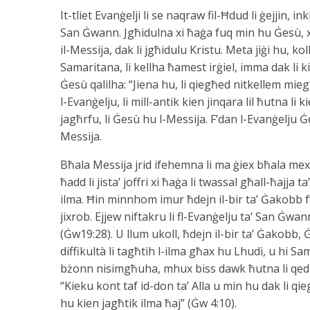
It-tliet Evanġelji li se naqraw fil-Ħdud li ġejjin
San Ġwann. Jgħidulna xi ħaġa fuq min hu Ġesù, xi 
il-Messija, dak li jgħidulu Kristu. Meta jiġi hu, k
Samaritana, li kellha ħamest irġiel, imma dak li 
Ġesù qalilha: “Jiena hu, li qiegħed nitkellem mi
l-Evanġelju, li mill-antik kien jinqara lil ħutna li
jagħrfu, li Ġesù hu l-Messija. F’dan l-Evanġelju Ġe
Messija.
Bħala Messija jrid ifehemna li ma ġiex bħala mexx
ħadd li jista’ joffri xi ħaġa li twassal għall-ħajja 
ilma. Ħin minnhom imur ħdejn il-bir ta’ Ġakobb f’S
jixrob. Ejjew niftakru li fl-Evanġelju ta’ San Ġwan
(Ġw19:28). U llum ukoll, ħdejn il-bir ta’ Ġakobb, Ġe
diffikultà li tagħtih l-ilma għax hu Lhudi, u hi
bżonn nisimgħuha, mhux biss dawk ħutna li qed
“Kieku kont taf id-don ta’ Alla u min hu dak li qie
hu kien jagħtik ilma ħaj” (Ġw 4:10).