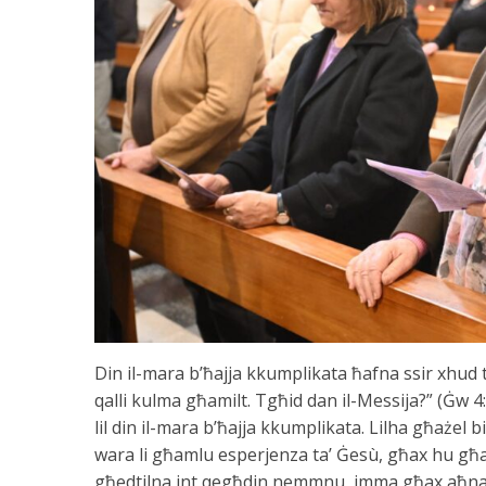
Din il-mara b’ħajja kkumplikata ħafna ssir xhud t
qalli kulma għamilt. Tgħid dan il-Messija?” (Ġw 
lil din il-mara b’ħajja kkumplikata. Lilha għaże
wara li għamlu esperjenza ta’ Ġesù, għax hu g
għedtilna int qegħdin nemmnu, imma għax aħna w