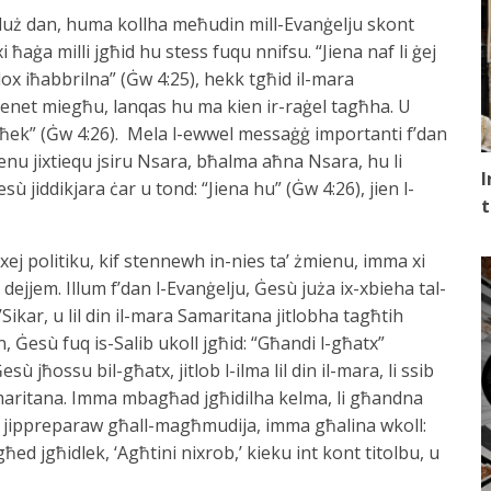
, inkluż dan, huma kollha meħudin mill-Evanġelju skont
ħaġa milli jgħid hu stess fuqu nnifsu. “Jiena naf li ġej
ollox iħabbrilna” (Ġw 4:25), hekk tgħid il-mara
kienet miegħu, lanqas hu ma kien ir-raġel tagħha. U
egħek” (Ġw 4:26). Mela l-ewwel messaġġ importanti f’dan
 kienu jixtiequ jsiru Nsara, bħalma aħna Nsara, hu li
I
sù jiddikjara ċar u tond: “Jiena hu” (Ġw 4:26), jien l-
t
ej politiku, kif stennewh in-nies ta’ żmienu, imma xi
ta’ dejjem. Illum f’dan l-Evanġelju, Ġesù juża ix-xbieha tal-
ikar, u lil din il-mara Samaritana jitlobha tagħtih
n, Ġesù fuq is-Salib ukoll jgħid: “Għandi l-għatx”
sù jħossu bil-għatx, jitlob l-ilma lil din il-mara, li ssib
 Samaritana. Imma mbagħad jgħidilha kelma, li għandna
 jippreparaw għall-magħmudija, imma għalina wkoll:
għed jgħidlek, ‘Agħtini nixrob,’ kieku int kont titolbu, u