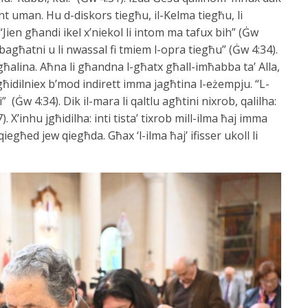
t uman. Hu d-diskors tiegħu, il-Kelma tiegħu, li
Jien għandi ikel x’niekol li intom ma tafux bih” (Ġw
n bagħatni u li nwassal fi tmiem l-opra tiegħu” (Ġw 4:34).
alina. Aħna li għandna l-għatx għall-imħabba ta’ Alla,
għidilniex b’mod indirett imma jagħtina l-eżempju. “L-
 (Ġw 4:34). Dik il-mara li qaltlu agħtini nixrob, qalilha:
. X’inhu jgħidilha: inti tista’ tixrob mill-ilma ħaj imma
qiegħed jew qiegħda. Għax ‘l-ilma ħaj’ ifisser ukoll li