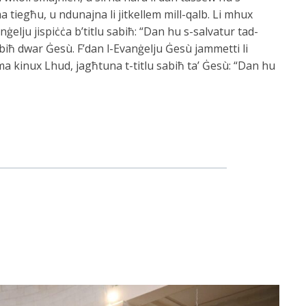
a tiegħu, u ndunajna li jitkellem mill-qalb. Li mhux
nġelju jispiċċa b’titlu sabiħ: “Dan hu s-salvatur tad-
abiħ dwar Ġesù. F’dan l-Evanġelju Ġesù jammetti li
 ma kinux Lhud, jagħtuna t-titlu sabiħ ta’ Ġesù: “Dan hu