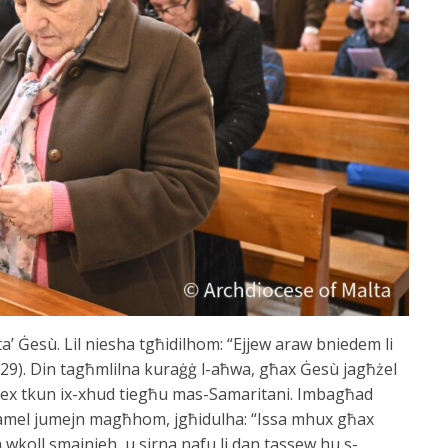
a’ Ġesù. Lil niesha tgħidilhom: “Ejjew araw bniedem li
4:29). Din tagħmlilna kuraġġ l-aħwa, għax Ġesù jagħżel
l biex tkun ix-xhud tiegħu mas-Samaritani. Imbagħad
ħamel jumejn magħhom, jgħidulha: “Issa mhux għax
koll smajnieh, u sirna nafu li dan tassew hu s-