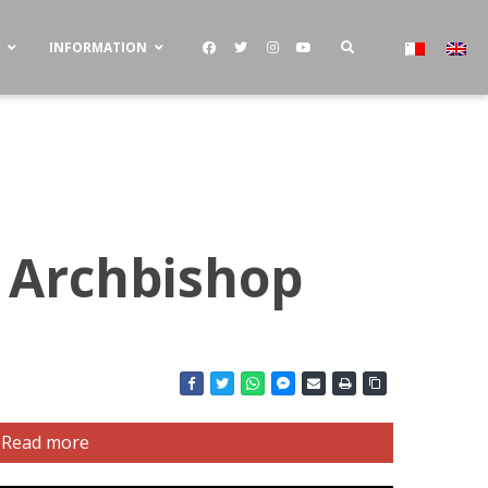
S
INFORMATION
e Archbishop
Read more