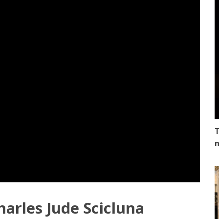
T
n
harles Jude Scicluna