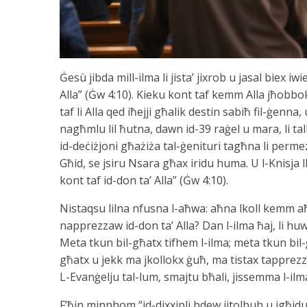
Ġesù jibda mill-ilma li jista’ jixrob u jasal biex iw
Alla” (Ġw 4:10). Kieku kont taf kemm Alla jħobbok;
taf li Alla qed iħejji għalik destin sabiħ fil-ġenna,
nagħmlu lil ħutna, dawn id-39 raġel u mara, li ta
id-deċiżjoni għażiża tal-ġenituri tagħna li permez
Għid, se jsiru Nsara għax iridu huma. U l-Knisja 
kont taf id-don ta’ Alla” (Ġw 4:10).
Nistaqsu lilna nfusna l-aħwa: aħna lkoll kemm aħ
napprezzaw id-don ta’ Alla? Dan l-ilma ħaj, li huwa
Meta tkun bil-għatx tifhem l-ilma; meta tkun bil
għatx u jekk ma jkollokx ġuħ, ma tistax tapprezza
L-Evanġelju tal-lum, smajtu bħali, jissemma l-il
F’ħin minnhom “id-dixxipli bdew jitolbuh u jgħidu