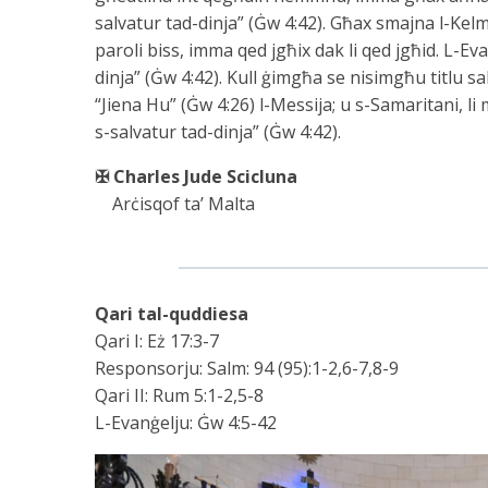
salvatur tad-dinja” (Ġw 4:42). Għax smajna l-Kelm
paroli biss, imma qed jgħix dak li qed jgħid. L-Eva
dinja” (Ġw 4:42). Kull ġimgħa se nisimgħu titlu s
“Jiena Hu” (Ġw 4:26) l-Messija; u s-Samaritani, li
s-salvatur tad-dinja” (Ġw 4:42).
✠ Charles Jude Scicluna
Arċisqof ta’ Malta
Qari tal-quddiesa
Qari I: Eż 17:3-7
Responsorju: Salm: 94 (95):1-2,6-7,8-9
Qari II: Rum 5:1-2,5-8
L-Evanġelju: Ġw 4:5-42