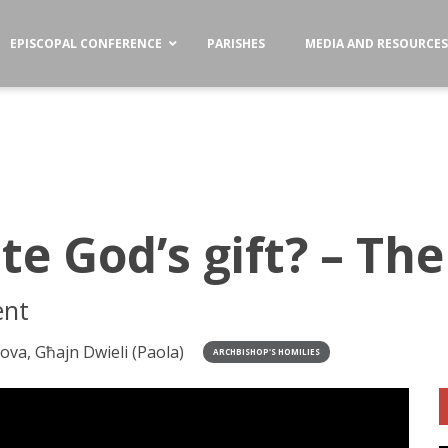
EPISCOPAL CONFERENCE
PARISHES
MEDIA AND RESOURCE
te God’s gift? – Th
ent
va, Għajn Dwieli (Paola)
ARCHBISHOP'S HOMILIES