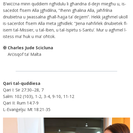
B’wiċċna minn quddiem ngħidulu li għandna d-dejn miegħu u, is-
saċedot f’isem Alla jgħidilna, “Iħenn għalina Alla, jaħfrilna
dnubietna u jwassalna għall-ħajja ta’ dejjem”. Hekk jagħmel ukoll
is-saċerdot f’isem Alla meta jgħidlek: “Jiena naħfirlek dnubietek fl-
isem tal-Missier, u tal-Iben, u tal-Ispirtu s-Santu’. Mur u agħmel l-
istess ma’ ħuk u ma’ oħtok.
✠ Charles Jude Scicluna
Arċisqof ta’ Malta
Qari tal-quddiesa
Qari I: Sir 27:30–28, 7
Salm: 102 (103), 1-2, 3-4, 9-10, 11-12
Qari II: Rum 14:7-9
L-Evanġelju: Mt 18:21-35