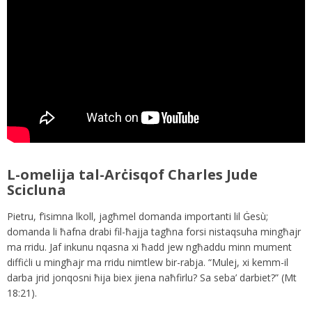
L-omelija tal-Arċisqof Charles Jude
Scicluna
Pietru, f’isimna lkoll, jagħmel domanda importanti lil Ġesù;
domanda li ħafna drabi fil-ħajja tagħna forsi nistaqsuha mingħajr
ma rridu. Jaf inkunu nqasna xi ħadd jew ngħaddu minn mument
diffiċli u mingħajr ma rridu nimtlew bir-rabja. “Mulej, xi kemm-il
darba jrid jonqosni ħija biex jiena naħfirlu? Sa seba’ darbiet?” (Mt
18:21).