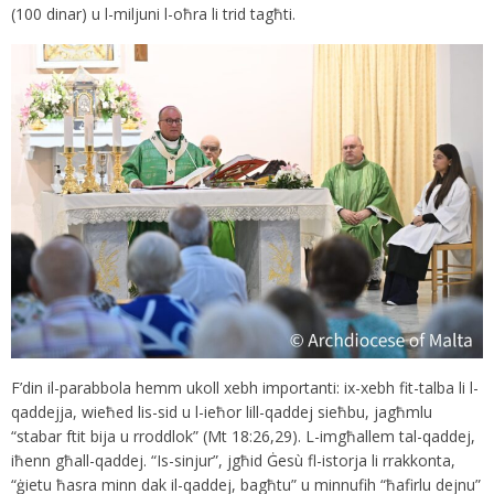
(100 dinar) u l-miljuni l-oħra li trid tagħti.
F’din il-parabbola hemm ukoll xebh importanti: ix-xebh fit-talba li l-
qaddejja, wieħed lis-sid u l-ieħor lill-qaddej sieħbu, jagħmlu
“stabar ftit bija u rroddlok” (Mt 18:26,29). L-imgħallem tal-qaddej,
iħenn għall-qaddej. “Is-sinjur”, jgħid Ġesù fl-istorja li rrakkonta,
“ġietu ħasra minn dak il-qaddej, bagħtu” u minnufih “ħafirlu dejnu”