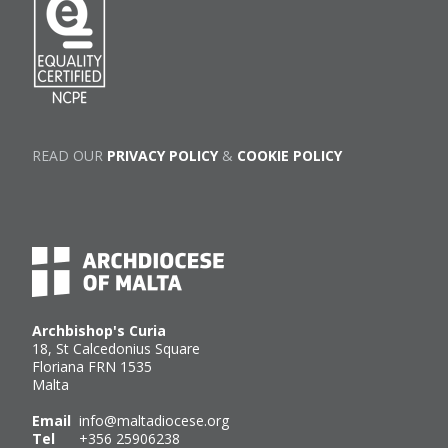
READ OUR
PRIVACY POLICY
&
COOKIE POLICY
Archbishop's Curia
18, St Calcedonius Square
Floriana FRN 1535
Malta
Email
info@maltadiocese.org
Tel
+356 25906238