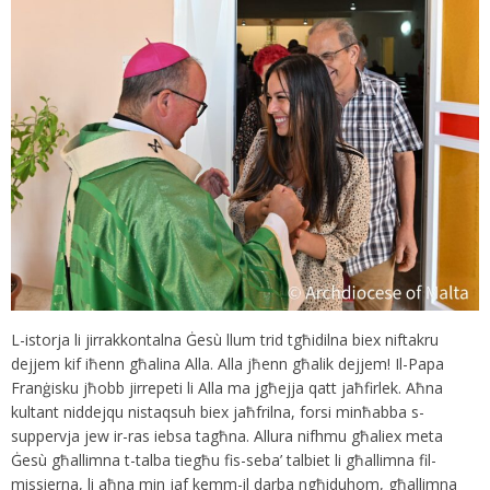
L-istorja li jirrakkontalna Ġesù llum trid tgħidilna biex niftakru
dejjem kif iħenn għalina Alla. Alla jħenn għalik dejjem! Il-Papa
Franġisku jħobb jirrepeti li Alla ma jgħejja qatt jaħfirlek. Aħna
kultant niddejqu nistaqsuh biex jaħfrilna, forsi minħabba s-
suppervja jew ir-ras iebsa tagħna. Allura nifhmu għaliex meta
Ġesù għallimna t-talba tiegħu fis-seba’ talbiet li għallimna fil-
missierna, li aħna min jaf kemm-il darba ngħiduhom, għallimna