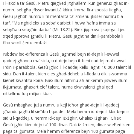
Fl-iskola ta’ Ġesù, Pietru qiegħed jitgħallem ikun ġeneruż għax in-
numru sebgħa jfisser kwantità kbira. Imma fir-risposta tiegħu,
Ġesù jagħtih numru li fil-mentalità ta’ żmienu jfisser numru bla
tarf. “Ma ngħidlekx sa seba’ darbiet li huwa ħafna imma sa
sebgħa u sebgħin darba” (Mt 18:22). Biex jipprova jispjega iżjed
x’qed jipprova jgħidlu lil Pietru, Ġesù jagħtina din il-parabbola li
fiha wkoll ċertu emfażi.
Nibdew bid-differenza li Ġesù jagħmel bejn id-dejn li l-ewwel
qaddej għandu ma’ sidu, u d-dejn bejn it-tieni qaddej mal-ewwel.
F’din il-parabbola, Ġesù jgħid li l-qaddej kellu jagħti 10,000 talent lil
sidu. Dan it-talent kien qies għad-deheb u l-fidda u dik is-somma
kienet kwantità kbira. Biex illum nifhmu aħjar kemm jiswew illum
il-ġurnata, għaxart elef talent, huma ekwivalenti għal qed
nitkellmu fuq miljuni kbar.
Ġesù mbagħad juża numru u kejl ieħor għad-dejn li l-qaddej
għandu jagħti lil sieħbu l-qaddej. Mela hemm id-dejn il-kbir bejn is-
sid u l-qaddej, u hemm id-dejn iż-żgħir. Għaliex iżgħar? Għax
Ġesù jgħid kien dejn ta’ 100 dinar. Dak iż-żmien, dinar wieħed kien
paga ta’ ġurnata. Mela hemm differenza bejn 100 ġurnata paga