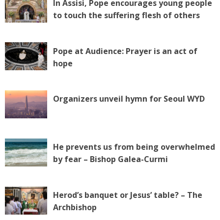
In Assisi, Pope encourages young people
to touch the suffering flesh of others
Pope at Audience: Prayer is an act of
hope
Organizers unveil hymn for Seoul WYD
He prevents us from being overwhelmed
by fear – Bishop Galea-Curmi
Herod’s banquet or Jesus’ table? – The
Archbishop