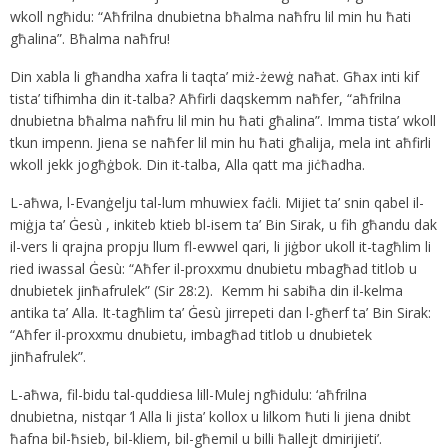
wkoll ngħidu: “Aħfrilna dnubietna bħalma naħfru lil min hu ħati
għalina”. Bħalma naħfru!
Din xabla li għandha xafra li taqta’ miż-żewġ naħat. Għax inti kif
tista’ tifhimha din it-talba? Aħfirli daqskemm naħfer, “aħfrilna
dnubietna bħalma naħfru lil min hu ħati għalina”. Imma tista’ wkoll
tkun impenn. Jiena se naħfer lil min hu ħati għalija, mela int aħfirli
wkoll jekk jogħġbok. Din it-talba, Alla qatt ma jiċħadha.
L-aħwa, l-Evanġelju tal-lum mhuwiex faċli. Mijiet ta’ snin qabel il-
miġja ta’ Ġesù , inkiteb ktieb bl-isem ta’ Bin Sirak, u fih għandu dak
il-vers li qrajna propju llum fl-ewwel qari, li jiġbor ukoll it-tagħlim li
ried iwassal Ġesù: “Aħfer il-proxxmu dnubietu mbagħad titlob u
dnubietek jinħafrulek” (Sir 28:2). Kemm hi sabiħa din il-kelma
antika ta’ Alla. It-tagħlim ta’ Ġesù jirrepeti dan l-għerf ta’ Bin Sirak:
“Aħfer il-proxxmu dnubietu, imbagħad titlob u dnubietek
jinħafrulek”.
L-aħwa, fil-bidu tal-quddiesa lill-Mulej ngħidulu: ‘aħfrilna
dnubietna, nistqar ’l Alla li jista’ kollox u lilkom ħuti li jiena dnibt
ħafna bil-ħsieb, bil-kliem, bil-għemil u billi ħallejt dmirijieti’.