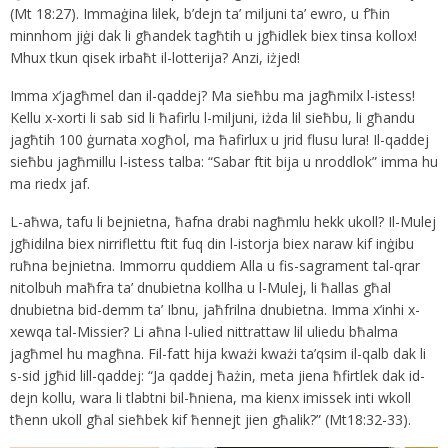
(Mt 18:27). Immaġina lilek, b’dejn ta’ miljuni ta’ ewro, u f’ħin
minnhom jiġi dak li għandek tagħtih u jgħidlek biex tinsa kollox!
Mhux tkun qisek irbaħt il-lotterija? Anzi, iżjed!
Imma x’jagħmel dan il-qaddej? Ma sieħbu ma jagħmilx l-istess!
Kellu x-xorti li sab sid li ħafirlu l-miljuni, iżda lil sieħbu, li għandu
jagħtih 100 ġurnata xogħol, ma ħafirlux u jrid flusu lura! Il-qaddej
sieħbu jagħmillu l-istess talba: “Sabar ftit bija u nroddlok” imma hu
ma riedx jaf.
L-aħwa, tafu li bejnietna, ħafna drabi nagħmlu hekk ukoll? Il-Mulej
jgħidilna biex nirriflettu ftit fuq din l-istorja biex naraw kif inġibu
ruħna bejnietna. Immorru quddiem Alla u fis-sagrament tal-qrar
nitolbuh maħfra ta’ dnubietna kollha u l-Mulej, li ħallas għal
dnubietna bid-demm ta’ Ibnu, jaħfrilna dnubietna. Imma x’inhi x-
xewqa tal-Missier? Li aħna l-ulied nittrattaw lil uliedu bħalma
jagħmel hu magħna. Fil-fatt hija kważi kważi ta’qsim il-qalb dak li
s-sid jgħid lill-qaddej: “Ja qaddej ħażin, meta jiena ħfirtlek dak id-
dejn kollu, wara li tlabtni bil-ħniena, ma kienx imissek inti wkoll
tħenn ukoll għal sieħbek kif ħennejt jien għalik?” (Mt18:32-33).