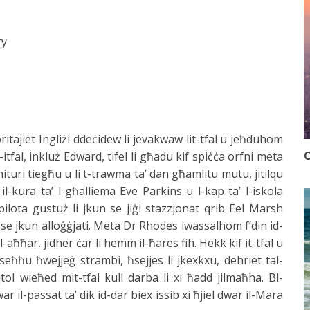
ry
tajiet Ingliżi ddeċidew li jevakwaw lit-tfal u jeħduhom
O
itfal, inkluż Edward, tifel li għadu kif spiċċa orfni meta
turi tiegħu u li t-trawma ta’ dan għamlitu mutu, jitilqu
 il-kura ta’ l-għalliema Eve Parkins u l-kap ta’ l-iskola
pilota gustuż li jkun se jiġi stazzjonat qrib Eel Marsh
 se jkun alloġġjati. Meta Dr Rhodes iwassalhom f’din id-
ħħar, jidher ċar li hemm il-ħares fih. Hekk kif it-tfal u
seħħu ħwejjeġ strambi, ħsejjes li jkexkxu, dehriet tal-
tol wieħed mit-tfal kull darba li xi ħadd jilmaħha. Bl-
 il-passat ta’ dik id-dar biex issib xi ħjiel dwar il-Mara