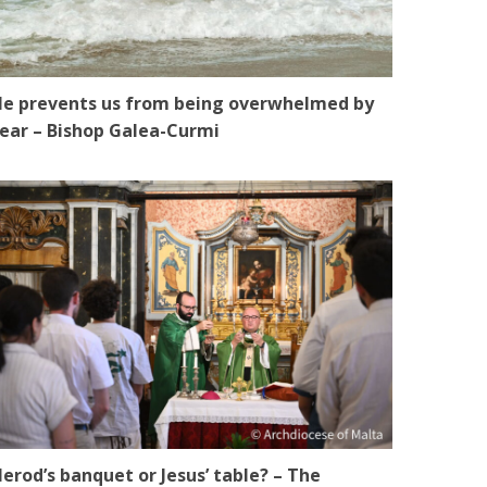
e prevents us from being overwhelmed by
ear – Bishop Galea-Curmi
erod’s banquet or Jesus’ table? – The