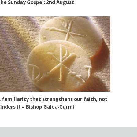
he Sunday Gospel: 2nd August
 familiarity that strengthens our faith, not
inders it – Bishop Galea‑Curmi