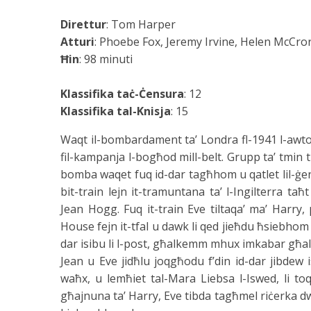
Direttur
: Tom Harper
Atturi
: Phoebe Fox, Jeremy Irvine, Helen McCro
Ħin
: 98 minuti
Klassifika taċ-Ċensura
: 12
Klassifika tal-Knisja
: 15
Waqt il-bombardament ta’ Londra fl-1941 l-awtori
fil-kampanja l-bogħod mill-belt. Grupp ta’ tmin t-
bomba waqet fuq id-dar tagħhom u qatlet lil-ġeni
bit-train lejn it-tramuntana ta’ l-Ingilterra taħt
Jean Hogg. Fuq it-train Eve tiltaqa’ ma’ Harry, 
House fejn it-tfal u dawk li qed jieħdu ħsiebhom
dar isibu li l-post, għalkemm mhux imkabar għall-a
Jean u Eve jidħlu joqgħodu f’din id-dar jibdew i
waħx, u lemħiet tal-Mara Liebsa l-Iswed, li toq
għajnuna ta’ Harry, Eve tibda tagħmel riċerka dwar