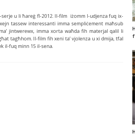
is-serje u li ħareġ fl-2012. Il-film iżomm l-udjenza fuq ix-
i xejn tassew interessanti imma sempliċement maħsub
H
ra ma’ jintwerewx, imma xorta waħda fih materjal qalil li
f
ħat tagħhom. Il-film fih xeni ta’ vjolenza u xi dmija, tfal
k il-fuq minn 15 il-sena.
H