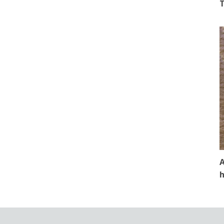
T
A
h