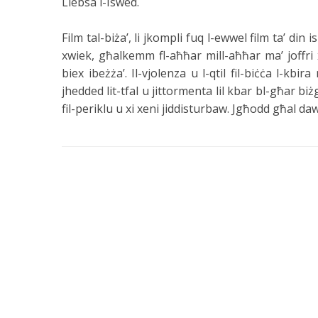
Liebsa l-Iswed.
Film tal-biża’, li jkompli fuq l-ewwel film ta’ din 
xwiek, għalkemm fl-aħħar mill-aħħar ma’ joffr
biex ibeżża’. Il-vjolenza u l-qtil fil-biċċa l-kbi
jhedded lit-tfal u jittormenta lil kbar bl-għar biżg
fil-periklu u xi xeni jiddisturbaw. Jgħodd għal daw