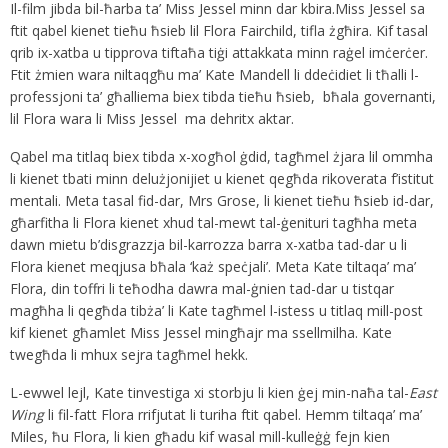
Il-film jibda bil-ħarba ta’ Miss Jessel minn dar kbira.Miss Jessel sa
ftit qabel kienet tieħu ħsieb lil Flora Fairchild, tifla żgħira. Kif tasal
qrib ix-xatba u tipprova tiftaħa tiġi attakkata minn raġel imċerċer.
Ftit żmien wara niltaqgħu ma’ Kate Mandell li ddeċidiet li tħalli l-
professjoni ta’ għalliema biex tibda tieħu ħsieb, bħala governanti,
lil Flora wara li Miss Jessel ma dehritx aktar.
Qabel ma titlaq biex tibda x-xogħol ġdid, tagħmel żjara lil ommha
li kienet tbati minn delużjonijiet u kienet qegħda rikoverata f’istitut
mentali. Meta tasal fid-dar, Mrs Grose, li kienet tieħu ħsieb id-dar,
għarfitha li Flora kienet xhud tal-mewt tal-ġenituri tagħha meta
dawn mietu b’disgrazzja bil-karrozza barra x-xatba tad-dar u li
Flora kienet meqjusa bħala ‘każ speċjali’. Meta Kate tiltaqa’ ma’
Flora, din toffri li teħodha dawra mal-ġnien tad-dar u tistqar
magħha li qegħda tibża’ li Kate tagħmel l-istess u titlaq mill-post
kif kienet għamlet Miss Jessel mingħajr ma ssellmilha. Kate
twegħda li mhux sejra tagħmel hekk.
L-ewwel lejl, Kate tinvestiga xi storbju li kien ġej min-naħa tal-
East
Wing
li fil-fatt Flora rrifjutat li turiha ftit qabel. Hemm tiltaqa’ ma’
Miles, ħu Flora, li kien għadu kif wasal mill-kulleġġ fejn kien