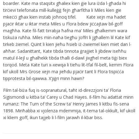
boarder. Kate ma staqsitx għaliex kien ġie lura iżda l-għada hi
tirċievi telefonata mill-kulleġġ fejn għarfitha li Miles kien gie
mkeċċi għax kien instab joħnoq tifel. Kate xejn ma ħadet
pjaċir iktar u iktar meta Miles u Flora bdew jiċċajtaw bil-goff
magħha. Kate fil-fatt tirrabja ħafna ma’ Miles għalkemm wara
tiskuża ruħha. Miles min-naħa tiegħu joffri li jgħallem lil Kate kif
tirkeb żiemel. Quint li kien jieħu ħsieb iż-żwiemel kien miet dan l-
aħħar. Sadanittant, Kate tibda tinnota ġrajjiet li jibdew iseħħu
matul il-lejl u għalhekk tibda tħalli d-dawl jixgħel meta tiġi biex
torqod. Meta Kate turi x-xewqa li tieħu lit-tfal fil-belt, kemm Flora
kif ukoll Mrs Grose xejn ma jieħdu pjaċir tant li Flora tispiċċa
tipprotesta bil-qawwa. X’jiġri minn hawn?
Film tal-biża fuq is-sopranatural, taħt id-direzzjoni ta’ Floria
Sigismondi u kitba ta’ Carey u Chad Hayes. Il-film hu adattat minn
rumanz: The Turn of the Screw
ta’ Henry James li kitbu fis-sena
1898. Minħabba xi vjolenza mdemmija, it-tema tal-okkult, kif ukoll
xi kliem goff, ikun tajjeb li l-film jarawh il-kbar biss.