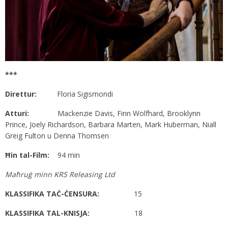
***
Direttur:
Floria Sigismondi
Atturi:
Mackenzie Davis, Finn Wolfhard, Brooklynn
Prince, Joely Richardson, Barbara Marten, Mark Huberman, Niall
Greig Fulton u Denna Thomsen
Ħin tal-Film:
94 min
Maħruġ minn KRS Releasing Ltd
KLASSIFIKA TAĊ-ĊENSURA:
15
KLASSIFIKA TAL-KNISJA:
18