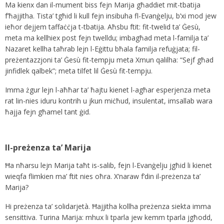
Ma kienx dan il-mument biss fejn Marija għaddiet mit-tbatija
f’ħajjitha. Tista’ tgħid li kull fejn insibuha fl-Evanġelju, b’xi mod jew
ieħor dejjem taffaċċja t-tbatija. Aħsbu ftit: fit-twelid ta’ Ġesù,
meta ma kellhiex post fejn twelldu; imbagħad meta l-familja ta’
Nazaret kellha taħrab lejn l-Eġittu bħala familja refuġjata; fil-
preżentazzjoni ta’ Ġesù fit-tempju meta Xmun qalilha: “Sejf għad
jinfidlek qalbek”; meta tilfet lil Ġesù fit-tempju.
Imma żgur lejn l-aħħar ta’ ħajtu kienet l-agħar esperjenza meta
rat lin-nies iduru kontrih u jkun miċħud, insulentat, imsallab wara
ħajja fejn għamel tant ġid.
Il-preżenza ta’ Marija
Ħa nħarsu lejn Marija taħt is-salib, fejn l-Evanġelju jgħid li kienet
wieqfa flimkien ma’ ftit nies oħra. X’naraw f’din il-preżenza ta’
Marija?
Hi preżenza ta’ solidarjetà. Ħajjitha kollha preżenza siekta imma
sensittiva. Turina Marija: mhux li tparla jew kemm tparla jgħodd,