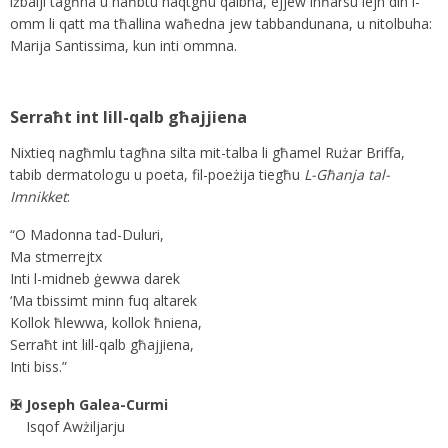
iżbalji tagħna u naħbtu naqtgħu qalbna, ejjew inħarsu lejn din l-
omm li qatt ma tħallina waħedna jew tabbandunana, u nitolbuha:
Marija Santissima, kun inti ommna.
Serraħt int lill-qalb għajjiena
Nixtieq nagħmlu tagħna silta mit-talba li għamel Rużar Briffa,
tabib dermatologu u poeta, fil-poeżija tiegħu
L-Għanja tal-
Imnikket
:
“O Madonna tad-Duluri,
Ma stmerrejtx
Inti l-midneb ġewwa darek
‘Ma tbissimt minn fuq altarek
Kollok ħlewwa, kollok ħniena,
Serraħt int lill-qalb għajjiena,
Inti biss.”
✠ Joseph Galea-Curmi
Isqof Awżiljarju