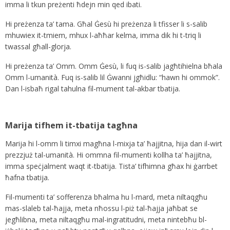
imma li tkun preżenti ħdejn min qed ibati.
Hi preżenza ta’ tama. Għal Ġesù hi preżenza li tfisser li s-salib
mhuwiex it-tmiem, mhux l-aħħar kelma, imma dik hi t-triq li
twassal għall-glorja.
Hi preżenza ta’ Omm. Omm Ġesù, li fuq is-salib jagħtihielna bħala
Omm l-umanità. Fuq is-salib lil Ġwanni jgħidlu: “hawn hi ommok”.
Dan l-isbaħ rigal tahulna fil-mument tal-akbar tbatija.
Marija tifhem it-tbatija tagħna
Marija hi l-omm li timxi magħna l-mixja ta’ ħajjitna, hija dan il-wirt
prezzjuż tal-umanità. Hi ommna fil-mumenti kollha ta’ ħajjitna,
imma speċjalment waqt it-tbatija. Tista’ tifhimna għax hi ġarrbet
ħafna tbatija.
Fil-mumenti ta’ sofferenza bħalma hu l-mard, meta niltaqgħu
mas-slaleb tal-ħajja, meta nħossu l-piż tal-ħajja jaħbat se
jegħlibna, meta niltaqgħu mal-ingratitudni, meta nintebħu bl-