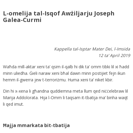
L-omelija tal-Isqof Awżiljarju Joseph
Galea-Curmi
Kappella tal-Isptar Mater Dei, l-Imsida
12 ta’ April 2019
Waħda mill-aktar xeni ta’ qsim il-qalb hi dik ta’ omm tibki lil xi ħadd
minn uliedha. Ġieli naraw xeni bħal dawn minn postijiet fejn ikun
hemm il-gwerra jew t-terroriżmu. Huma xeni ta’ niket kbir.
Din hi x-xena li għandna quddiemna meta llum qed niċċelebraw lil
Marija Addolorata. Hija l-Omm li taqsam it-tbatija ma’ binha waqt
li qed imut.
Ħajja mmarkata bit-tbatija