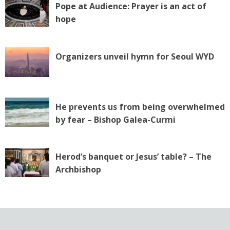
Pope at Audience: Prayer is an act of
hope
Organizers unveil hymn for Seoul WYD
He prevents us from being overwhelmed
by fear – Bishop Galea-Curmi
Herod’s banquet or Jesus’ table? – The
Archbishop