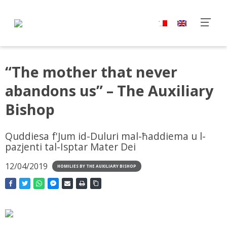
“The mother that never
abandons us” – The Auxiliary
Bishop
Quddiesa f'Jum id-Duluri mal-ħaddiema u l-
pazjenti tal-Isptar Mater Dei
12/04/2019
HOMILIES BY THE AUXILIARY BISHOP