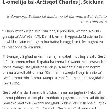
L-omelija tal-Arċisqof Charles J. Scicluna
Is-Santwarju Bażilika tal-Madonna tal-Karmnu, il-Belt Valletta
16 ta’ Lulju 2019
“U hekk m’intix iżjed ilsir, iżda iben; u jekk iben, werriet ukoll bil-
grazzja ta’ Alla” (Gal 4:7). Dan il-kliem mill-Appostlu Missierna San
Pawl lill-Galatin irid jagħmlilna ħafna kuraġġ f’din il-festa għażiża
tal-Madonna tal-Karmnu.
Fl-Evanġelju li għadna kemm smajna, qabel imut fuq is-salib Ġesù
jafda lil ommu mhux lill-qrabatha imma lil Ġwanni. Ma ninsewx li l-
istess evanġelista jgħidilna li ħdejn is-salib ta’ Ġesù kien hemm
ommu u wkoll oħt ommu: “Kien hemm wieqfa ħdejn is-salib ta’
Ġesù ommu, oħt ommu, Marija ta’ Kleofa, u Marija ta’ Magdala”
(Ġw 19:25).
Ġesù seta’ jafda lil ommu lil oħtha, imma ma jagħmilx hekk. Lil
ommu jafdaha lid-dixxiplu l-maħbub u jagħmilha omm tad-dixxipli.
Għaliex? Għaliex lil Ġwanni ma jgħidlux biex jieħu ħsiebha hu għax
hu ma jistax. Imma jgħid: “Mela kif Ġesù lemaħ lil ommu u lid-