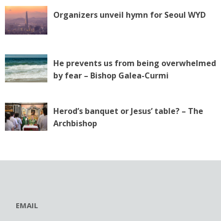
Organizers unveil hymn for Seoul WYD
He prevents us from being overwhelmed
by fear – Bishop Galea-Curmi
Herod’s banquet or Jesus’ table? – The
Archbishop
EMAIL