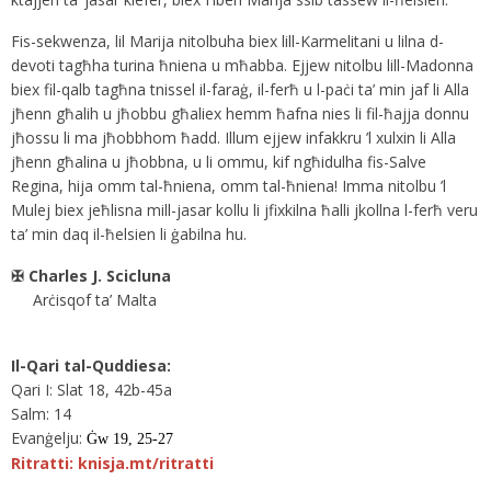
Fis-sekwenza, lil Marija nitolbuha biex lill-Karmelitani u lilna d-
devoti tagħha turina ħniena u mħabba. Ejjew nitolbu lill-Madonna
biex fil-qalb tagħna tnissel il-faraġ, il-ferħ u l-paċi ta’ min jaf li Alla
jħenn għalih u jħobbu għaliex hemm ħafna nies li fil-ħajja donnu
jħossu li ma jħobbhom ħadd. Illum ejjew infakkru ’l xulxin li Alla
jħenn għalina u jħobbna, u li ommu, kif ngħidulha fis-Salve
Regina, hija omm tal-ħniena, omm tal-ħniena! Imma nitolbu ’l
Mulej biex jeħlisna mill-jasar kollu li jfixkilna ħalli jkollna l-ferħ veru
ta’ min daq il-ħelsien li ġabilna hu.
✠
Charles J. Scicluna
Arċisqof ta’ Malta
Il-Qari tal-Quddiesa:
Qari I: Slat 18, 42b-45a
Salm: 14
Evanġelju:
Ġw
19, 25-27
Ritratti: knisja.mt/ritratti