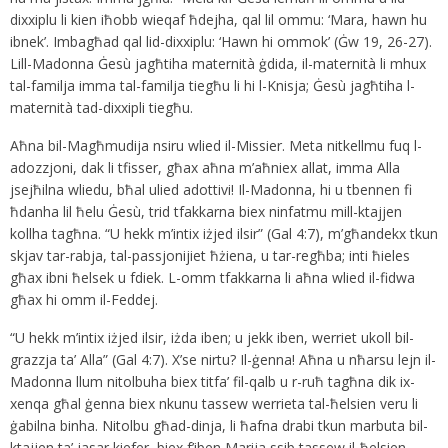
dixxiplu li kien iħobb wieqaf ħdejha, qal lil ommu: ‘Mara, hawn hu
ibnek’. Imbagħad qal lid-dixxiplu: ‘Hawn hi ommok’ (Ġw 19, 26-27).
Lill-Madonna Ġesù jagħtiha maternità ġdida, il-maternità li mhux
tal-familja imma tal-familja tiegħu li hi l-Knisja; Ġesù jagħtiha l-
maternità tad-dixxipli tiegħu.
Aħna bil-Magħmudija nsiru wlied il-Missier. Meta nitkellmu fuq l-
adozzjoni, dak li tfisser, għax aħna m’aħniex allat, imma Alla
jsejħilna wliedu, bħal ulied adottivi! Il-Madonna, hi u tbennen fi
ħdanha lil ħelu Ġesù, trid tfakkarna biex ninfatmu mill-ktajjen
kollha tagħna. “U hekk m’intix iżjed ilsir” (Gal 4:7), m’għandekx tkun
skjav tar-rabja, tal-passjonijiet ħżiena, u tar-regħba; inti ħieles
għax ibni ħelsek u fdiek. L-omm tfakkarna li aħna wlied il-fidwa
għax hi omm il-Feddej.
“U hekk m’intix iżjed ilsir, iżda iben; u jekk iben, werriet ukoll bil-
grazzja ta’ Alla” (Gal 4:7). X’se nirtu? Il-ġenna! Aħna u nħarsu lejn il-
Madonna llum nitolbuha biex titfa’ fil-qalb u r-ruħ tagħna dik ix-
xenqa għal ġenna biex nkunu tassew werrieta tal-ħelsien veru li
ġabilna binha. Nitolbu għad-dinja, li ħafna drabi tkun marbuta bil-
ktajjen ta’ jasar kiefer, biex f’iben Marija ssib tassew il-ħelsien.