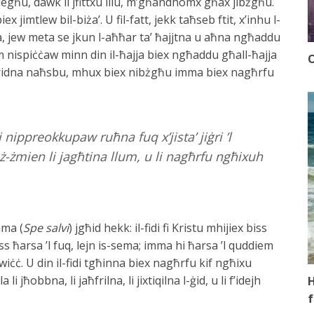
iegħu, dawk li jfittxu lilu, m’għandhomx għax jibżgħu.
imtlew bil-biża’. U fil-fatt, jekk taħseb ftit, x’inhu l-
a, jew meta se jkun l-aħħar ta’ ħajjtna u aħna ngħaddu
 nispiċċaw minn din il-ħajja biex ngħaddu għall-ħajja
O
 jridna naħsbu, mhux biex nibżgħu imma biex nagħrfu
i nippreokkupaw ruħna fuq x’jista’ jiġri ’l
-żmien li jagħtina llum, u li nagħrfu ngħixuh
ama (
Spe salvi
) jgħid hekk: il-fidi fi Kristu mhijiex biss
iss ħarsa ’l fuq, lejn is-sema; imma hi ħarsa ’l quddiem
ċċ. U din il-fidi tgħinna biex nagħrfu kif ngħixu
 jħobbna, li jaħfrilna, li jixtiqilna l-ġid, u li f’idejh
H
f