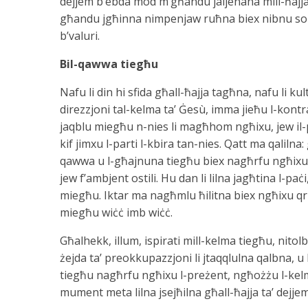
dejjem b’ebda mod m’għandu jaljenana mill-ħajja t
għandu jgħinna nimpenjaw ruħna biex nibnu soċje
b’valuri.
Bil-qawwa tiegħu
Nafu li din hi sfida għall-ħajja tagħna, nafu li kult
direzzjoni tal-kelma ta’ Ġesù, imma jieħu l-kontr
jaqblu miegħu n-nies li magħhom ngħixu, jew il-p
kif jimxu l-parti l-kbira tan-nies. Qatt ma qaliln
qawwa u l-għajnuna tiegħu biex nagħrfu ngħixu 
jew f’ambjent ostili. Hu dan li lilna jagħtina l-pa
miegħu. Iktar ma nagħmlu ħilitna biex ngħixu qr
miegħu wiċċ imb wiċċ.
Għalhekk, illum, ispirati mill-kelma tiegħu, nitolbu
żejda ta’ preokkupazzjoni li jtaqqlulna qalbna, u
tiegħu nagħrfu ngħixu l-preżent, ngħożżu l-kelma
mument meta lilna jsejħilna għall-ħajja ta’ dejjem