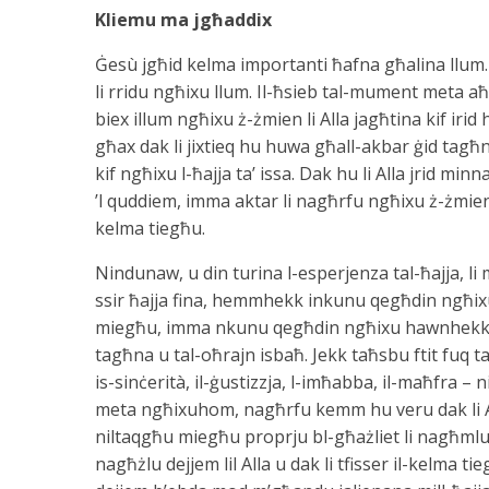
Kliemu ma jgħaddix
Ġesù jgħid kelma importanti ħafna għalina llum. J
li rridu ngħixu llum. Il-ħsieb tal-mument meta a
biex illum ngħixu ż-żmien li Alla jagħtina kif irid
għax dak li jixtieq hu huwa għall-akbar ġid tagħn
kif ngħixu l-ħajja ta’ issa. Dak hu li Alla jrid min
’l quddiem, imma aktar li nagħrfu ngħixu ż-żmien 
kelma tiegħu.
Nindunaw, u din turina l-esperjenza tal-ħajja, 
ssir ħajja fina, hemmhekk inkunu qegħdin ngħix
miegħu, imma nkunu qegħdin ngħixu hawnhekk il
tagħna u tal-oħrajn isbaħ. Jekk taħsbu ftit fuq ta
is-sinċerità, il-ġustizzja, l-imħabba, il-maħf
meta ngħixuhom, nagħrfu kemm hu veru dak li Al
niltaqgħu miegħu proprju bl-għażliet li nagħmlu 
nagħżlu dejjem lil Alla u dak li tfisser il-kelma ti