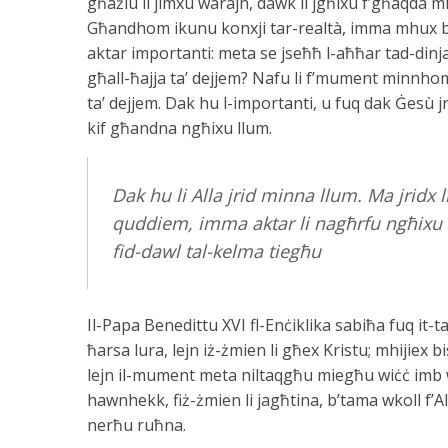
għażlu li jimxu warajh, dawk li jgħixu f’għaqda m
Għandhom ikunu konxji tar-realtà, imma mhux biex j
aktar importanti: meta se jseħħ l-aħħar tad-dinj
għall-ħajja ta’ dejjem? Nafu li f’mument minnhom
ta’ dejjem. Dak hu l-importanti, u fuq dak Ġesù
kif għandna ngħixu llum.
Dak hu li Alla jrid minna llum. Ma jridx l
quddiem, imma aktar li nagħrfu ngħixu ż
fid-dawl tal-kelma tiegħu
Il-Papa Benedittu XVI fl-Enċiklika sabiħa fuq it-t
ħarsa lura, lejn iż-żmien li għex Kristu; mhijiex b
lejn il-mument meta niltaqgħu miegħu wiċċ imb wi
hawnhekk, fiż-żmien li jagħtina, b’tama wkoll f’Alla li
nerħu ruħna.