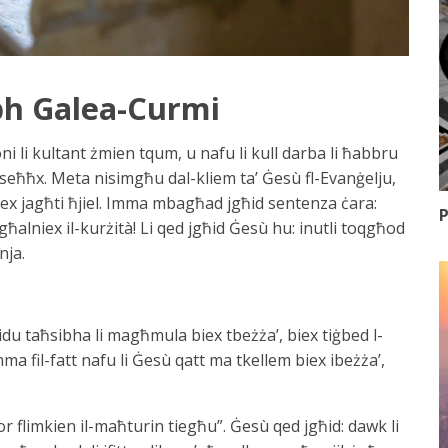
eph Galea-Curmi
ni li kultant żmien tqum, u nafu li kull darba li ħabbru
ma seħħx. Meta nisimgħu dal-kliem ta’ Ġesù fl-Evanġelju,
biex jagħti ħjiel. Imma mbagħad jgħid sentenza ċara:
P
għalniex il-kurżità! Li qed jgħid Ġesù hu: inutli toqgħod
nja.
bidu taħsibha li magħmula biex tbeżża’, biex tiġbed l-
. Imma fil-fatt nafu li Ġesù qatt ma tkellem biex ibeżża’,
bor flimkien il-maħturin tiegħu”. Ġesù qed jgħid: dawk li