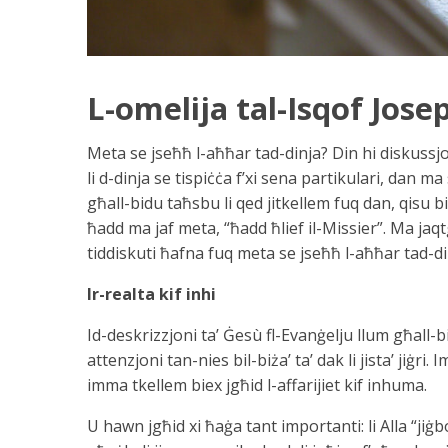
L-omelija tal-Isqof Jos
Meta se jseħħ l-aħħar tad-dinja? Din hi diskussjo
li d-dinja se tispiċċa f’xi sena partikulari, dan 
għall-bidu taħsbu li qed jitkellem fuq dan, qisu 
ħadd ma jaf meta, “ħadd ħlief il-Missier”. Ma jaqt
tiddiskuti ħafna fuq meta se jseħħ l-aħħar tad-di
Ir-realta kif inhi
Id-deskrizzjoni ta’ Ġesù fl-Evanġelju llum għall-
attenzjoni tan-nies bil-biża’ ta’ dak li jista’ jiġri
imma tkellem biex jgħid l-affarijiet kif inhuma.
U hawn jgħid xi ħaġa tant importanti: li Alla “jiġ