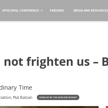
EPISCOPAL CONFERENCE
PARISHES
MEDIA AND RESOURCE
not frighten us – 
dinary Time
ation, Ħal Balzan
HOMILIES BY THE AUXILIARY BISHOP