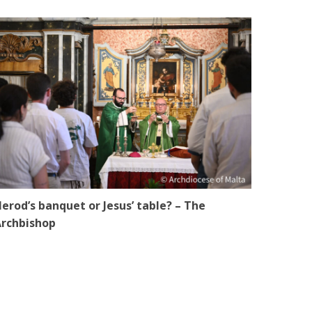
erod’s banquet or Jesus’ table? – The
rchbishop