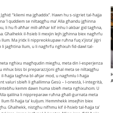
għid: “kliemi ma jgħaddix”. Hawn hu s-sigriet tal-ħajja
ħna ’l quddiem se niltaqgħu ma’ Alla għandu jgħinna
 hu, li hu fl-aħħar mill-aħħar kif inhu l-akbar ġid tagħna,
a. Għalhekk il-ħsieb li mexjin lejh jgħinna biex nagħrfu
na llum. Ma jridx li nippreokkupaw ruħna fuq x’jista’ jiġri
li jagħtina llum, u li nagħrfu ngħixuh fid-dawl tal-
li meta ngħixu magħqudin miegħu, meta din l-esperjenza
u mhux biss bi preparazzjoni għal meta se niltaqgħu
H
-ħajja tagħna bl-aħjar mod, u nagħmlu l-ħajja
A
nt valuri sbieħ li għallimna Ġesù – l-onestà, l-integrità,
ra – nintebħu kemm dawn huma sbieħ meta ngħixuhom. U
la qalilna li nippreparaw ruħna għall-ġurnata meta
llum fil-ħajja ta’ kuljum. Hemmhekk imsejħin biex
egħu. Għalhekk, nistgħu nifhmu kif il-ħsieb tal-ħajja ta’