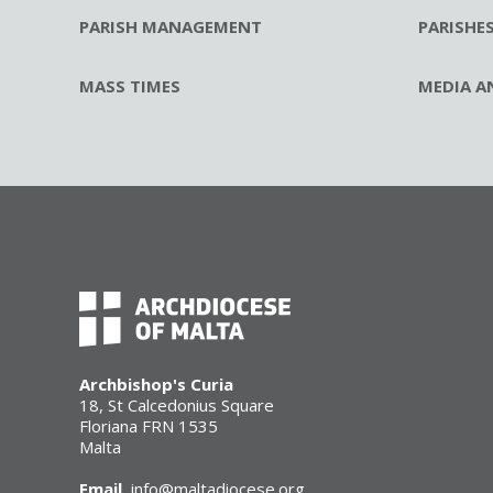
PARISH MANAGEMENT
PARISHE
MASS TIMES
MEDIA A
Archbishop's Curia
18, St Calcedonius Square
Floriana FRN 1535
Malta
Email
info@maltadiocese.org