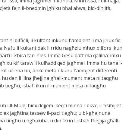
a’ issa, imma jagħmel il-kontra. Minn issa, f’dil-ħajja,
tà fejn il-bnedmin jgħixu bħal aħwa, bid-dinjità,
ant hi diffiċli, li kultant inkunu f’ambjent li ma jiħux fid-
a. Nafu li kultant dak li rridu nagħżlu mhux bilfors ikun
arti l-kbira tan-nies. Imma Ġesù qatt ma qalilna: imxu
a: għixu kif taraw li kulħadd qed jagħmel. Imma hu tana l-
kif uriena hu, anke meta nkunu f’ambjent differenti
ċi, hu dan li lilna jħejjina għall-mument meta niltaqgħu
ib tiegħu, isbaħ ikun il-mument meta niltaqgħu
h lill-Mulej biex dejjem ikeċċi minna l-biża’, il-ħsibijiet
 biex jagħtina tassew il-paċi tiegħu; u bl-għajnuna
 tiegħu u ngħixuha, u din tkun l-isbaħ tħejjija għall-
.