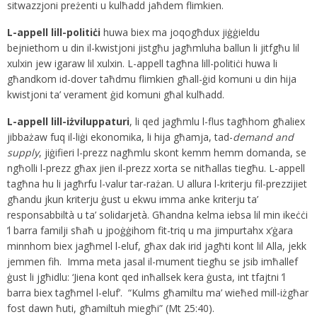
sitwazzjoni preżenti u kulħadd jaħdem flimkien.
L-appell lill-politiċi
huwa biex ma joqogħdux jiġġieldu
bejniethom u din il-kwistjoni jistgħu jagħmluha ballun li jitfgħu lil
xulxin jew igaraw lil xulxin. L-appell tagħna lill-politiċi huwa li
għandkom id-dover taħdmu flimkien għall-ġid komuni u din hija
kwistjoni ta’ verament ġid komuni għal kulħadd.
L-appell lill-iżviluppaturi
, li qed jagħmlu l-flus tagħhom għaliex
jibbażaw fuq il-liġi ekonomika, li hija għamja, tad-
demand and
supply
, jiġifieri l-prezz nagħmlu skont kemm hemm domanda, se
ngħolli l-prezz għax jien il-prezz xorta se nitħallas tiegħu. L-appell
tagħna hu li jagħrfu l-valur tar-rażan. U allura l-kriterju fil-prezzijiet
għandu jkun kriterju ġust u ekwu imma anke kriterju ta’
responsabbiltà u ta’ solidarjetà. Għandna kelma iebsa lil min ikeċċi
’l barra familji sħaħ u jpoġġihom fit-triq u ma jimpurtahx x’ġara
minnhom biex jagħmel l-eluf, għax dak irid jagħti kont lil Alla, jekk
jemmen fih. Imma meta jasal il-mument tiegħu se jsib imħallef
ġust li jgħidlu: ‘Jiena kont qed inħallsek kera ġusta, int tfajtni ’l
barra biex tagħmel l-eluf’. “Kulms għamiltu ma’ wieħed mill-iżgħar
fost dawn ħuti, għamiltuh miegħi” (Mt 25:40).