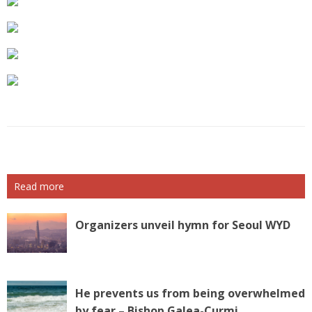
Read more
Organizers unveil hymn for Seoul WYD
He prevents us from being overwhelmed
by fear – Bishop Galea-Curmi