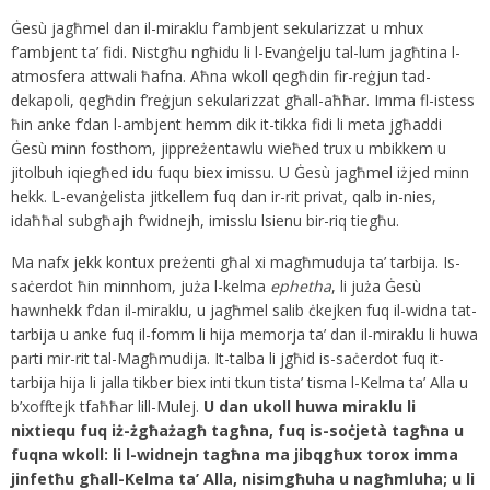
Ġesù jagħmel dan il-miraklu f’ambjent sekularizzat u mhux
f’ambjent ta’ fidi. Nistgħu ngħidu li l-Evanġelju tal-lum jagħtina l-
atmosfera attwali ħafna. Aħna wkoll qegħdin fir-reġjun tad-
dekapoli, qegħdin f’reġjun sekularizzat għall-aħħar. Imma fl-istess
ħin anke f’dan l-ambjent hemm dik it-tikka fidi li meta jgħaddi
Ġesù minn fosthom, jippreżentawlu wieħed trux u mbikkem u
jitolbuh iqiegħed idu fuqu biex imissu. U Ġesù jagħmel iżjed minn
hekk. L-evanġelista jitkellem fuq dan ir-rit privat, qalb in-nies,
idaħħal subgħajh f’widnejh, imisslu lsienu bir-riq tiegħu.
Ma nafx jekk kontux preżenti għal xi magħmuduja ta’ tarbija. Is-
saċerdot ħin minnhom, juża l-kelma
ephetha
, li juża Ġesù
hawnhekk f’dan il-miraklu, u jagħmel salib ċkejken fuq il-widna tat-
tarbija u anke fuq il-fomm li hija memorja ta’ dan il-miraklu li huwa
parti mir-rit tal-Magħmudija. It-talba li jgħid is-saċerdot fuq it-
tarbija hija li jalla tikber biex inti tkun tista’ tisma l-Kelma ta’ Alla u
b’xofftejk tfaħħar lill-Mulej.
U dan ukoll huwa miraklu li
nixtiequ fuq iż-żgħażagħ tagħna, fuq is-soċjetà tagħna u
fuqna wkoll: li l-widnejn tagħna ma jibqgħux torox imma
jinfetħu għall-Kelma ta’ Alla, nisimgħuha u nagħmluha; u li