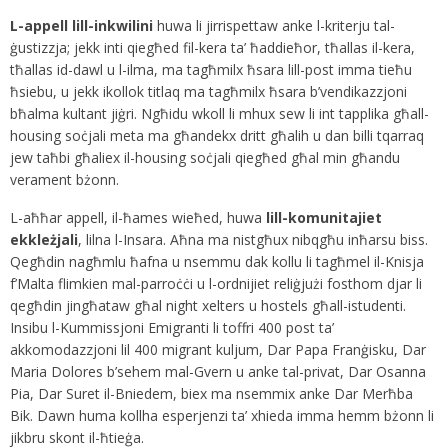
L-appell lill-inkwilini
huwa li jirrispettaw anke l-kriterju tal-
ġustizzja; jekk inti qiegħed fil-kera ta’ ħaddieħor, tħallas il-kera,
tħallas id-dawl u l-ilma, ma tagħmilx ħsara lill-post imma tieħu
ħsiebu, u jekk ikollok titlaq ma tagħmilx ħsara b’vendikazzjoni
bħalma kultant jiġri. Ngħidu wkoll li mhux sew li int tapplika għall-
housing soċjali meta ma għandekx dritt għalih u dan billi tqarraq
jew taħbi għaliex il-housing soċjali qiegħed għal min għandu
verament bżonn.
L-aħħar appell, il-ħames wieħed, huwa
lill-komunitajiet
ekkleżjali
, lilna l-Insara. Aħna ma nistgħux nibqgħu inħarsu biss.
Qegħdin nagħmlu ħafna u nsemmu dak kollu li tagħmel il-Knisja
f’Malta flimkien mal-parroċċi u l-ordnijiet reliġjużi fosthom djar li
qegħdin jingħataw għal night xelters u hostels għall-istudenti.
Insibu l-Kummissjoni Emigranti li toffri 400 post ta’
akkomodazzjoni lil 400 migrant kuljum, Dar Papa Franġisku, Dar
Maria Dolores b’sehem mal-Gvern u anke tal-privat, Dar Osanna
Pia, Dar Suret il-Bniedem, biex ma nsemmix anke Dar Merħba
Bik. Dawn huma kollha esperjenzi ta’ xhieda imma hemm bżonn li
jikbru skont il-ħtieġa.