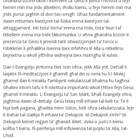
Għandna bżonn ukoll l-intervent ta’ Ġesù li jidħol f’nofsna u fejn
hemm min ma jridx jitkellem, iħollu lsienu, u fejn hemm min ma
jridx jisma’ jagħtih id-don tas-smigħ. Għax fundamentalment
dawn mhumiex kwistjoni tal-fiżika imma kwistjoni tal-
atteġġjament. Inti tista’ tisma’ imma ma tridx, tista’ tkun taf
titkellem imma ma tridx tikkomunika. U aħna għandna bżonn il-
preżenza ta’ Ġesù li jirrendi tant sitwazzjonijiet ta’ torox u
mbikkmin li jinħallilna lsienna biex infaħħru lil Alla u nitkellmu
bejnietna u wkoll jiftħilna widnejna biex nisimgħu lil xulxin.
Dan l-Evanġelju jirritorna tliet snin oħra, jekk Alla jrid. Dettall li
laqatni fil-meditazzjoni li għamilt għal din is-sena hu li l-Mulej
għamel dan il-miraklu f’ambjent sekularizzat bħalma hu tagħna.
Għaliex intom tafu li fl-Iskrittura importanti wkoll tfittex fejn Ġesù
għamel il-miraklu. L-Evanġelju ta’ San Mark, bħall-Evanġelji oħra,
jagħtina dawn id-dettalji. Ġesù telaq mill-inħawi tal-belt ta’ Tir li
hija belt pagana, għadda minn Sidon, belt oħra sekularizzata, lejn
il-Baħar tal-Galilija fl-inħawi ta’ Dekapoli. Id-Dekapoli x’inhi? Id-
Dekapoli kienet reġjun ta’ għaxart ibliet:
deka
u
polis
li kienu
kollha ’l barra, fil-periferija mill-influwenza tal-poplu ta’ Alla, tal-
Lhud.