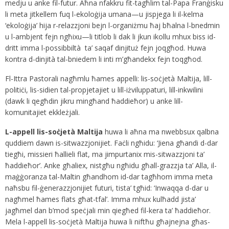
medju u anke fil-futur. Aħna nfakkru fit-tagħlim tal-Papa Franġisku
li meta jitkellem fuq l-ekoloġija umana—u jispjega li il-kelma
‘ekoloġija’ hija r-relazzjoni bejn l-organiżmu ħaj bħalna l-bnedmin
u l-ambjent fejn ngħixu—li titlob li dak li jkun ikollu mhux biss id-
dritt imma l-possibbiltà ta’ saqaf dinjituż fejn joqgħod. Huwa
kontra d-dinjità tal-bniedem li inti m’għandekx fejn toqgħod.
Fl-Ittra Pastorali nagħmlu ħames appelli: lis-soċjetà Maltija, lill-
politiċi, lis-sidien tal-propjetajiet u lill-iżviluppaturi, lill-inkwilini
(dawk li qegħdin jikru mingħand ħaddieħor) u anke lill-
komunitajiet ekkleżjali.
L-appell lis-soċjetà Maltija
huwa li aħna ma nwebbsux qalbna
quddiem dawn is-sitwazzjonijiet. Faċli ngħidu: ‘Jiena għandi d-dar
tiegħi, missieri ħallieli flat, ma jimpurtanix mis-sitwazzjoni ta’
ħaddieħor’. Anke għaliex, nistgħu ngħidu għall-grazzja ta’ Alla, il-
maġġoranza tal-Maltin għandhom id-dar tagħhom imma meta
naħsbu fil-ġenerazzjonijiet futuri, tista’ tgħid: ‘Inwaqqa d-dar u
nagħmel ħames flats għat-tfal’. Imma mhux kulħadd jista’
jagħmel dan b’mod speċjali min qiegħed fil-kera ta’ ħaddieħor.
Mela l-appell lis-soċjetà Maltija huwa li niftħu għajnejna għas-