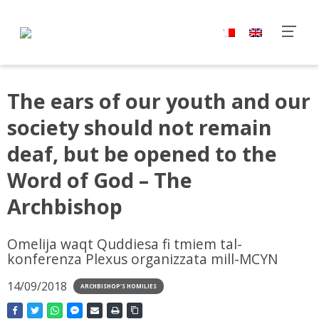
The ears of our youth and our
society should not remain
deaf, but be opened to the
Word of God – The
Archbishop
Omelija waqt Quddiesa fi tmiem tal-
konferenza Plexus organizzata mill-MCYN
14/09/2018
ARCHBISHOP'S HOMILIES