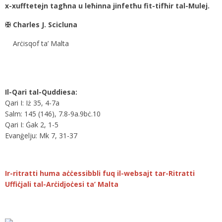
x-xufftetejn tagħna u leħinna jinfetħu fit-tifħir tal-Mulej.
✠
Charles J. Scicluna
Arċisqof ta’ Malta
Il-Qari tal-Quddiesa:
Qari I: Iż 35, 4-7a
Salm: 145 (146), 7.8-9a.9bċ.10
Qari I: Ġak 2, 1-5
Evanġelju: Mk 7, 31-37
Ir-ritratti huma aċċessibbli fuq il-websajt tar-Ritratti
Uffiċjali tal-Arċidjoċesi ta’ Malta