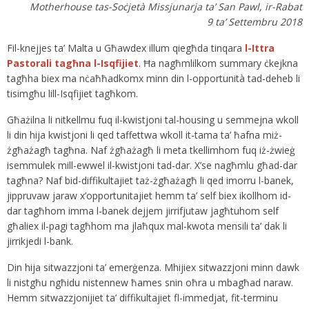
Motherhouse tas-Soċjetà Missjunarja ta’ San Pawl, ir-Rabat
9 ta’ Settembru 2018
Fil-knejjes ta’ Malta u Għawdex illum qiegħda tinqara
l-Ittra
Pastorali tagħna l-Isqfijiet
. Ħa nagħmlilkom summary ċkejkna
tagħha biex ma nċaħħadkomx minn din l-opportunità tad-deheb li
tisimgħu lill-Isqfijiet tagħkom.
Għażilna li nitkellmu fuq il-kwistjoni tal-housing u semmejna wkoll
li din hija kwistjoni li qed taffettwa wkoll it-tama ta’ ħafna miż-
żgħażagħ tagħna. Naf żgħażagħ li meta tkellimhom fuq iż-żwieġ
isemmulek mill-ewwel il-kwistjoni tad-dar. X’se nagħmlu għad-dar
tagħna? Naf bid-diffikultajiet taż-żgħażagħ li qed imorru l-banek,
jippruvaw jaraw x’opportunitajiet hemm ta’ self biex ikollhom id-
dar tagħhom imma l-banek dejjem jirrifjutaw jagħtuhom self
għaliex il-pagi tagħhom ma jlaħqux mal-kwota mensili ta’ dak li
jirrikjedi l-bank.
Din hija sitwazzjoni ta’ emerġenza. Mhijiex sitwazzjoni minn dawk
li nistgħu ngħidu nistennew ħames snin oħra u mbagħad naraw.
Hemm sitwazzjonijiet ta’ diffikultajiet fl-immedjat, fit-terminu