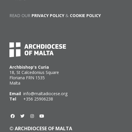
READ OUR
PRIVACY POLICY
&
COOKIE POLICY
Archbishop's Curia
18, St Calcedonius Square
Floriana FRN 1535
Malta
Email
info@maltadiocese.org
Tel
+356 25906238
© ARCHDIOCESE OF MALTA