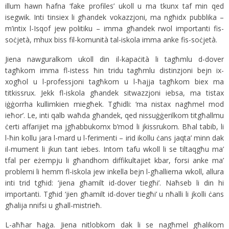
illum hawn ħafna ‘fake profiles’ ukoll u ma tkunx taf min qed
isegwik. Inti tinsiex li għandek vokazzjoni, ma ngħidx pubblika –
m’intix l-Isqof jew politiku – imma għandek rwol importanti fis-
soċjetà, mhux biss fil-komunità tal-iskola imma anke fis-soċjetà.
Jiena nawguralkom ukoll din il-kapaċità li tagħmlu d-dover
tagħkom imma fl-istess ħin tridu tagħmlu distinzjoni bejn ix-
xogħol u l-professjoni tagħkom u l-ħajja tagħkom biex ma
titkissrux. Jekk fl-iskola għandek sitwazzjoni iebsa, ma tistax
iġġorrha kullimkien miegħek. Tgħidli: ‘ma nistax nagħmel mod
ieħor’. Le, inti qalb waħda għandek, qed nissuġġerilkom titgħallmu
ċerti affarijiet ma jgħabbukomx b’mod li jkissrukom. Bħal tabib, li
l-ħin kollu jara l-mard u l-ferimenti – irid ikollu ċans jaqta’ minn dak
il-mument li jkun tant iebes. Intom tafu wkoll li se tiltaqgħu ma’
tfal per eżempju li għandhom diffikultajiet kbar, forsi anke ma’
problemi li hemm fl-iskola jew inkella bejn l-għalliema wkoll, allura
inti trid tgħid: ‘jiena għamilt id-dover tiegħi’. Naħseb li din hi
importanti. Tgħid ‘jien għamilt id-dover tiegħi’ u nħalli li jkolli ċans
għalija nnifsi u għall-mistrieħ.
L-aħħar ħaġa. Jiena nitlobkom dak li se nagħmel għalikom