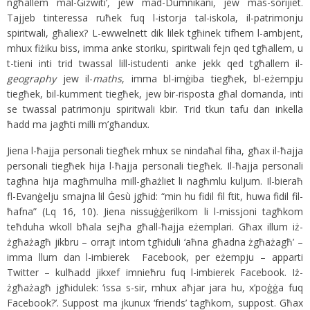
ngħallem mal-Ġiżwiti’, jew mad-Dumnikani, jew mas-sorijiet.
Tajjeb tinteressa ruħek fuq l-istorja tal-iskola, il-patrimonju
spiritwali, għaliex? L-ewwelnett dik lilek tgħinek tifhem l-ambjent,
mhux fiżiku biss, imma anke storiku, spiritwali fejn qed tgħallem, u
t-tieni inti trid twassal lill-istudenti anke jekk qed tgħallem il-
geography
jew il-
maths
, imma bl-imġiba tiegħek, bl-eżempju
tiegħek, bil-kumment tiegħek, jew bir-risposta għal domanda, inti
se twassal patrimonju spiritwali kbir. Trid tkun tafu dan inkella
ħadd ma jagħti milli m’għandux.
Jiena l-ħajja personali tiegħek mhux se nindaħal fiha, għax il-ħajja
personali tiegħek hija l-ħajja personali tiegħek. Il-ħajja personali
tagħna hija magħmulha mill-għażliet li nagħmlu kuljum. Il-bieraħ
fl-Evanġelju smajna lil Ġesù jgħid: “min hu fidil fil ftit, huwa fidil fil-
ħafna” (Lq 16, 10). Jiena nissuġġerilkom li l-missjoni tagħkom
teħduha wkoll bħala sejħa għall-ħajja eżemplari. Għax illum iż-
żgħażagħ jikbru – orrajt intom tgħiduli ‘aħna għadna żgħażagħ’ –
imma llum dan l-imbierek Facebook, per eżempju – apparti
Twitter – kulħadd jikxef imnieħru fuq l-imbierek Facebook. Iż-
żgħażagħ jgħidulek: ‘issa s-sir, mhux aħjar jara hu, x’poġġa fuq
Facebook?’. Suppost ma jkunux ‘friends’ tagħkom, suppost. Għax