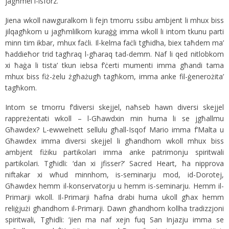
jagħmel l-isforz.
Jiena wkoll nawguralkom li fejn tmorru ssibu ambjent li mhux biss
jilqagħkom u jagħmlilkom kuraġġ imma wkoll li intom tkunu parti
minn tim ikbar, mhux faċli. Il-kelma faċli tgħidha, biex taħdem ma’
ħaddieħor trid tagħraq l-għaraq tad-demm. Naf li qed nitlobkom
xi ħaġa li tista’ tkun iebsa f’ċerti mumenti imma għandi tama
mhux biss fiż-żelu żgħażugħ tagħkom, imma anke fil-ġenerożita’
tagħkom.
Intom se tmorru f’diversi skejjel, naħseb hawn diversi skejjel
rappreżentati wkoll – l-Għawdxin min huma li se jgħallmu
Għawdex? L-ewwelnett sellulu għall-Isqof Mario imma f’Malta u
Għawdex imma diversi skejjel li għandhom wkoll mhux biss
ambjent fiżiku partikolari imma anke patrimonju spiritwali
partikolari. Tgħidli: ‘dan xi jfisser?’ Sacred Heart, ħa nipprova
niftakar xi wħud minnhom, is-seminarju mod, id-Dorotej,
Għawdex hemm il-konservatorju u hemm is-seminarju. Hemm il-
Primarji wkoll. Il-Primarji ħafna drabi huma ukoll għax hemm
reliġjużi għandhom il-Primarji. Dawn għandhom kollha tradizzjoni
spiritwali, Tgħidli: ‘jien ma naf xejn fuq San Injazju imma se