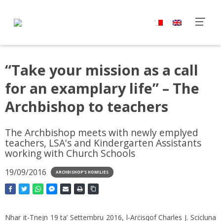
“Take your mission as a call
for an examplary life” – The
Archbishop to teachers
The Archbishop meets with newly emplyed
teachers, LSA's and Kindergarten Assistants
working with Church Schools
19/09/2016
ARCHBISHOP'S HOMILIES
Nhar it-Tnejn 19 ta’ Settembru 2016, l-Arċisqof Charles J. Scicluna