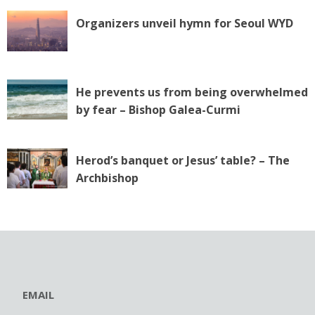
Organizers unveil hymn for Seoul WYD
He prevents us from being overwhelmed
by fear – Bishop Galea-Curmi
Herod’s banquet or Jesus’ table? – The
Archbishop
EMAIL