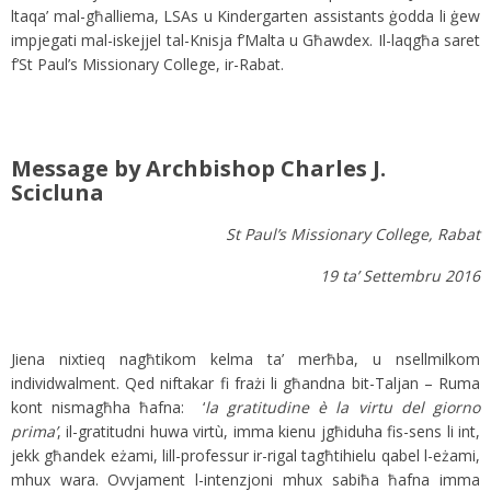
ltaqa’ mal-għalliema, LSAs u Kindergarten assistants ġodda li ġew
impjegati mal-iskejjel tal-Knisja f’Malta u Għawdex. Il-laqgħa saret
f’St Paul’s Missionary College, ir-Rabat.
Message by Archbishop Charles J.
Scicluna
St Paul’s Missionary College, Rabat
19 ta’ Settembru 2016
Jiena nixtieq nagħtikom kelma ta’ merħba, u nsellmilkom
individwalment. Qed niftakar fi frażi li għandna bit-Taljan – Ruma
kont nismagħha ħafna: ‘
la gratitudine
è
la virtu del giorno
prima’
, il-gratitudni huwa virtù, imma kienu jgħiduha fis-sens li int,
jekk għandek eżami, lill-professur ir-rigal tagħtihielu qabel l-eżami,
mhux wara. Ovvjament l-intenzjoni mhux sabiħa ħafna imma