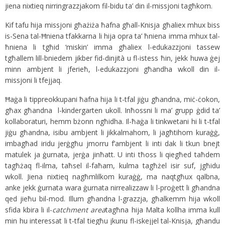
jiena nixtieq nirringrazzjakom fil-bidu ta’ din il-missjoni tagħkom.
Kif tafu hija missjoni għażiża ħafna għall-Knisja għaliex mhux biss
is-Sena tal-Ħniena tfakkarna li hija opra ta’ ħniena imma mhux tal-
ħniena li tgħid ‘miskin’ imma għaliex l-edukazzjoni tassew
tgħallem lill-bniedem jikber fid-dinjità u fl-istess ħin, jekk huwa ġej
minn ambjent li jferieħ, l-edukazzjoni għandha wkoll din il-
missjoni li tfejjaq.
Ħaġa li tippreokkupani ħafna hija li t-tfal jiġu għandna, miċ-ċokon,
għax għandna l-kindergarten ukoll. Inħossni li ma’ grupp ġdid ta’
kollaboraturi, hemm bżonn ngħidha. Il-ħaġa li tinkwetani hi li t-tfal
jiġu għandna, isibu ambjent li jikkalmahom, li jagħtihom kuraġġ,
imbagħad iridu jerġgħu jmorru f’ambjent li inti dak li tkun bnejt
matulek ja ġurnata, jerġa jinħatt. U inti tħoss li qiegħed taħdem
tagħżaq fl-ilma, taħsel il-faħam, kulma tagħżel isir suf, jgħidu
wkoll. Jiena nixtieq nagħmlilkom kuraġġ, ma naqtgħux qalbna,
anke jekk ġurnata wara ġurnata nirrealizzaw li l-proġett li għandna
qed jieħu bil-mod. Illum għandna l-grazzja, għalkemm hija wkoll
sfida kbira li il-
catchment area
tagħna hija Malta kollha imma kull
min hu interessat li t-tfal tiegħu jkunu fl-iskejjel tal-Knisja, għandu