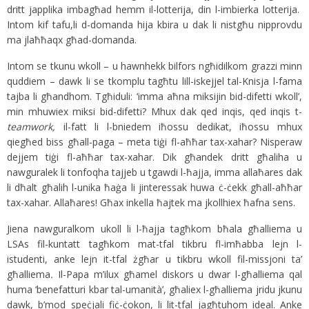
dritt japplika imbagħad hemm il-lotterija, din l-imbierka lotterija.
Intom kif tafu,li d-domanda hija kbira u dak li nistgħu nipprovdu
ma jlaħħaqx għad-domanda.
Intom se tkunu wkoll – u hawnhekk bilfors ngħidilkom grazzi minn
quddiem – dawk li se tkomplu tagħtu lill-iskejjel tal-Knisja l-fama
tajba li għandhom. Tgħiduli: ‘imma aħna miksijin bid-difetti wkoll’,
min mhuwiex miksi bid-difetti? Mhux dak qed inqis, qed inqis t-
teamwork,
il-fatt li l-bniedem iħossu dedikat, iħossu mhux
qiegħed biss għall-paga – meta tiġi fl-aħħar tax-xahar? Nisperaw
dejjem tiġi fl-aħħar tax-xahar. Dik għandek dritt għaliha u
nawguralek li tonfoqha tajjeb u tgawdi l-ħajja, imma allaħares dak
li dħalt għalih l-unika ħaġa li jinteressak huwa ċ-ċekk għall-aħħar
tax-xahar. Allaħares! Għax inkella ħajtek ma jkollhiex ħafna sens.
Jiena nawguralkom ukoll li l-ħajja tagħkom bħala għalliema u
LSAs fil-kuntatt tagħkom mat-tfal tikbru fl-imħabba lejn l-
istudenti, anke lejn it-tfal żgħar u tikbru wkoll fil-missjoni ta’
għalliema
.
Il-Papa m’ilux għamel diskors u dwar l-għalliema qal
huma ‘benefatturi kbar tal-umanità’, għaliex l-għalliema jridu jkunu
dawk, b’mod speċjali fiċ-ċokon, li lit-tfal jagħtuhom ideal. Anke