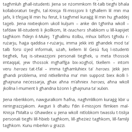
tagħmluh għall-istudenti. Jiena se nżommkom fit-talb tiegħi bħala
kollaboraturi tiegħi, tal-Knisja fil-missjoni li tgħallem lil min ma
jafx, li tfejjaq lil min hu ferut, li tagħmel kuraġġ lil min hu għaddej
tajjeb. Jiena nixtieqkom ukoll kuljum – anke din tgħinha wkoll –
tafdaw lill-istudenti li jkollkom, lit-
teachers
sħabkom u lill-kapijiet
tagħkom f’idejn il-Mulej. Tgħallmu itolbu, mhux bilfors tgħidu r-
rużarju, ħaġa qaddisa r-rużarju, imma jekk inti għandek mod ta’
talb forsi iżjed informali, użaħ, kellem lil Ġesù fuq l-istudenti
tiegħek, fuq is-sitwazzjoni personali tiegħek, u meta tħossok
imtaqqal, jew tħossok mgħaffġa bix-xogħol, tkellem – intom
veru
heroes
tat-tfal – imma tgħamluhiex ta’
heroes
. Jekk jien
għandi problema, irrid nitkellimha ma’ min suppost biex ikolli l-
għajnuna neċessarja, għax aħna m’aħniex
heroes
, aħna wkoll
jkollna l-mument li għandna bżonn l-għajnuna ta’ xulxin.
Jiena nberikkom, nawguralkom ħafna, nagħmlilkom kuraġġ kbir u
nirringrazzjakom. Awguri li dħaltu f’din il-missjoni flimkien mal-
Knisja f’Malta u Għawdex u jiena wkoll nitlobkom twasslu t-tislija
personali tiegħi lill-ħbieb tagħkom, lill-għeżież tagħkom, lill-familji
tagħkom. Kunu mberkin u grazzi.