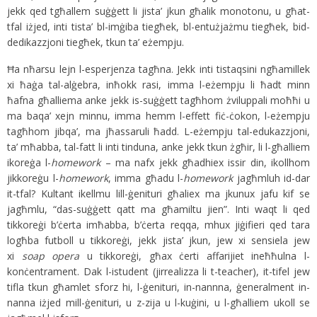
jekk qed tgħallem suġġett li jista’ jkun għalik monotonu, u għat-
tfal iżjed, inti tista’ bl-imġiba tiegħek, bl-entużjażmu tiegħek, bid-
dedikazzjoni tiegħek, tkun ta’ eżempju.
Ħa nħarsu lejn l-esperjenza tagħna. Jekk inti tistaqsini ngħamillek
xi ħaġa tal-alġebra, inħokk rasi, imma l-eżempju li ħadt minn
ħafna għalliema anke jekk is-suġġett tagħhom żviluppali moħħi u
ma baqa’ xejn minnu, imma hemm l-effett fiċ-ċokon, l-eżempju
tagħhom jibqa’, ma jħassaruli ħadd. L-eżempju tal-edukazzjoni,
ta’ mħabba, tal-fatt li inti tinduna, anke jekk tkun żgħir, li l-għalliem
ikoreġa l-
homework
– ma nafx jekk għadhiex issir din, ikollhom
jikkoreġu l-
homework
, imma għadu l-
homework
jagħmluh id-dar
it-tfal? Kultant ikellmu lill-ġenituri għaliex ma jkunux jafu kif se
jagħmlu, “das-suġġett qatt ma għamiltu jien”. Inti waqt li qed
tikkoreġi b’ċerta imħabba, b’ċerta reqqa, mhux jiġifieri qed tara
logħba futboll u tikkoreġi, jekk jista’ jkun, jew xi sensiela jew
xi
soap opera
u tikkoreġi, għax ċerti affarijiet ineħħulna l-
konċentrament. Dak l-istudent (jirrealizza li t-teacher), it-tifel jew
tifla tkun għamlet sforz hi, l-ġenituri, in-nannna, ġeneralment in-
nanna iżjed mill-ġenituri, u z-zija u l-kuġini, u l-għalliem ukoll se