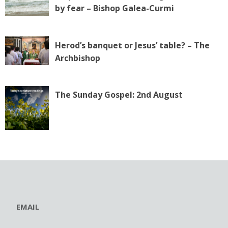
by fear – Bishop Galea-Curmi
Herod’s banquet or Jesus’ table? – The
Archbishop
The Sunday Gospel: 2nd August
EMAIL