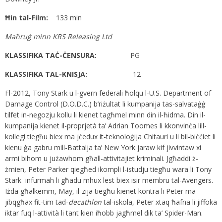
Ħin tal-Film:
133 min
Maħruġ minn KRS Releasing Ltd
KLASSIFIKA TAĊ-ĊENSURA:
PG
KLASSIFIKA TAL-KNISJA:
12
Fl-2012, Tony Stark u l-gvern federali ħolqu l-U.S. Department of
Damage Control (D.O.D.C.) b’riżultat li kumpanija tas-salvataġġ
tilfet in-negozju kollu li kienet tagħmel minn din il-ħidma. Din il-
kumpanija kienet il-proprjetà ta’ Adrian Toomes li kkonvinċa lill-
kollegi tiegħu biex ma jċedux it-teknoloġija Chitauri u li bil-biċċiet li
kienu ġa gabru mill-Battalja ta’ New York jaraw kif jivvintaw xi
armi bihom u jużawhom għall-attivitajiet kriminali. Jgħaddi ż-
żmien, Peter Parker qiegħed ikompli l-istudju tiegħu wara li Tony
Stark infurmah li għadu mhux lest biex isir membru tal-Avengers.
Iżda għalkemm, May, il-zija tiegħu kienet kontra li Peter ma
jibqgħax fit-tim tad-
decathlon
tal-iskola, Peter xtaq ħafna li jiffoka
iktar fuq l-attività li tant kien iħobb jagħmel dik ta’ Spider-Man.