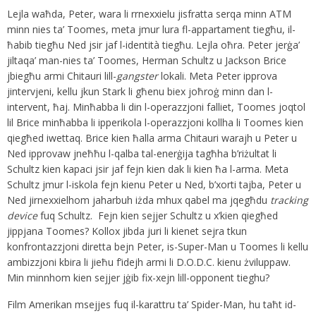
Lejla waħda, Peter, wara li rrnexxielu jisfratta serqa minn ATM
minn nies ta’ Toomes, meta jmur lura fl-appartament tiegħu, il-
ħabib tiegħu Ned jsir jaf l-identità tiegħu. Lejla oħra. Peter jerġa’
jiltaqa’ man-nies ta’ Toomes, Herman Schultz u Jackson Brice
jbiegħu armi Chitauri lill-
gangster
lokali. Meta Peter ipprova
jintervjeni, kellu jkun Stark li għenu biex joħroġ minn dan l-
intervent, ħaj. Minħabba li din l-operazzjoni falliet, Toomes joqtol
lil Brice minħabba li ipperikola l-operazzjoni kollha li Toomes kien
qiegħed iwettaq. Brice kien ħalla arma Chitauri warajh u Peter u
Ned ipprovaw jneħħu l-qalba tal-enerġija tagħha b’riżultat li
Schultz kien kapaci jsir jaf fejn kien dak li kien ħa l-arma. Meta
Schultz jmur l-iskola fejn kienu Peter u Ned, b’xorti tajba, Peter u
Ned jirnexxielhom jaharbuh iżda mhux qabel ma jqegħdu
tracking
device
fuq Schultz. Fejn kien sejjer Schultz u x’kien qiegħed
jippjana Toomes? Kollox jibda juri li kienet sejra tkun
konfrontazzjoni diretta bejn Peter, is-Super-Man u Toomes li kellu
ambizzjoni kbira li jieħu f’idejh armi li D.O.D.C. kienu żviluppaw.
Min minnhom kien sejjer jġib fix-xejn lill-opponent tieghu?
Film Amerikan msejjes fuq il-karattru ta’ Spider-Man, hu taħt id-