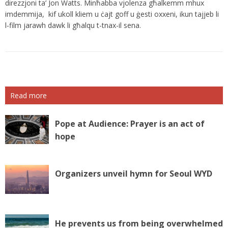
direzzjoni ta’ Jon Watts. Minħabba vjolenza għalkemm mhux
imdemmija, kif ukoll kliem u ċajt goff u ġesti oxxeni, ikun tajjeb li
l-film jarawh dawk li għalqu t-tnax-il sena.
Read more
Pope at Audience: Prayer is an act of
hope
Organizers unveil hymn for Seoul WYD
He prevents us from being overwhelmed