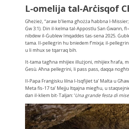
L-omelija tal-Arċisqof C
Għeżież, “araw b’liema għożża ħabbna l-Missier; 
Ġw 3:1). Din il-kelma tal-Appostlu San Ġwann, fl
nibdew il-Ġublew Imqaddes tas-sena 2025. Ġublew, 
tama. Il-pellegrin hu bniedem f’mixja; il-pellegr
u li mhux se tqarraq bih.
It-tama tagħna mhijiex illużjoni, mhijiex ħrafa, 
Ġesù. Aħna pellegrini, li pass pass, daqqa nogħtru
Il-Papa Franġisku lilna l-Isqfijiet ta’ Malta u Għ
Meta fis-17 ta’ Mejju ltqajna miegħu, u staqsejni
dan il-kliem bit-Taljan: ‘
Una grande festa di mise