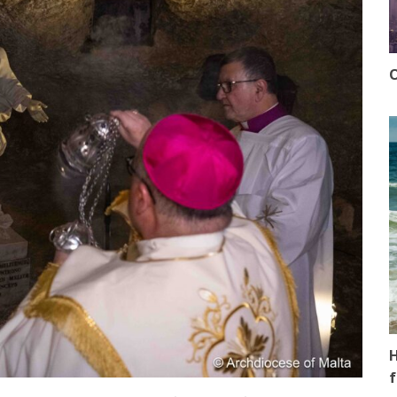
O
H
f