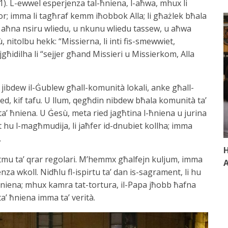
). L-ewwel esperjenza tal-ħniena, l-aħwa, mhux li
or; imma li tagħraf kemm iħobbok Alla; li għażlek bħala
biex aħna nsiru wliedu, u nkunu wliedu tassew, u aħwa
, nitolbu hekk: “Missierna, li inti fis-smewwiet,
jgħidilha li “sejjer għand Missieri u Missierkom, Alla
um jibdew il-Ġublew għall-komunità lokali, anke għall-
lied, kif tafu. U llum, qegħdin nibdew bħala komunità ta’
ta’ ħniena. U Ġesù, meta ried jagħtina l-ħniena u jurina
hu l-magħmudija, li jaħfer id-dnubiet kollha; imma
.
H
 ritmu ta’ qrar regolari. M’hemmx għalfejn kuljum, imma
A
za wkoll. Nidħlu fl-ispirtu ta’ dan is-sagrament, li hu
ħniena; mhux kamra tat-tortura, il-Papa jħobb ħafna
ta’ ħniena imma ta’ verità.