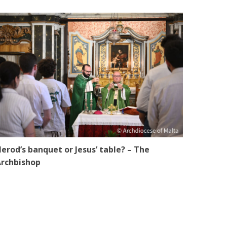
erod’s banquet or Jesus’ table? – The
rchbishop