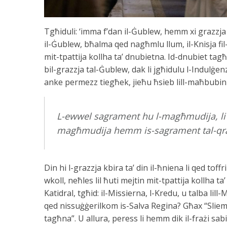
Tgħiduli: ‘imma f’dan il-Ġublew, hemm xi grazzja 
il-Ġublew, bħalma qed nagħmlu llum, il-Knisja fil-
mit-tpattija kollha ta’ dnubietna. Id-dnubiet tagħ
bil-grazzja tal-Ġublew, dak li jgħidulu l-Indulġe
anke permezz tiegħek, jieħu ħsieb lill-maħbubin t
L-ewwel sagrament hu l-magħmudija, li 
magħmudija hemm is-sagrament tal-qra
Din hi l-grazzja kbira ta’ din il-ħniena li qed toffr
wkoll, neħles lil ħuti mejtin mit-tpattija kollha t
Katidral, tgħid: il-Missierna, l-Kredu, u talba lil
qed nissuġġerilkom is-Salva Regina? Għax “Sliem
tagħna”. U allura, peress li hemm dik il-frażi sabi