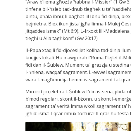
“Araw b’liema għożża ħabbna l-Missier” (1 Ġw 3:1
tinfena bil-ħsieb tad-dnub tiegħek u ta’ ħaddieħ
bintu, bħala ibnu; li bagħat lil Ibnu fid-dinja, 
bejnietna. Biex ikun jista’ jgħallimna l-Mulej Ġesù
jitqaddes ismek” (Mt 6:9). L-Irxoxt lill-Maddalena 
tiegħi u Alla tagħkom” (Ġw 20:17).
Il-Papa xtaq li fid-djoċesijiet kollha tad-dinja ll
knejjes lokali. Hu inawgurah f’Ruma f’lejlet il-Mi
fidi dan il-Ġublew. Mument ta’ grazzja u stedina 
l-ħniena, waqqaf sagrament. L-ewwel sagrament 
wara l-magħmudija hemm is-sagrament tal-qrar
Min irid jiċċelebra l-Ġublew f’din is-sena, jibda
b’mod regolari, skont il-bżonn, u skont l-emerġen
sagrament ta’ verità imma wkoll sagrament ta’ 
jgħid: isma’ l-qrar mhux tortura! Il-qrar hu festa 