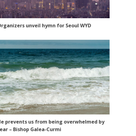
rganizers unveil hymn for Seoul WYD
e prevents us from being overwhelmed by
ear – Bishop Galea-Curmi