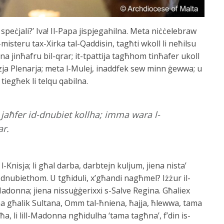
speċjali?’ Iva! Il-Papa jispjegahilna. Meta niċċelebraw
misteru tax-Xirka tal-Qaddisin, tagħti wkoll li neħilsu
na jinħafru bil-qrar; it-tpattija tagħhom tinħafer ukoll
nzja Plenarja; meta l-Mulej, inaddfek sew minn ġewwa; u
iegħek li telqu qabilna.
jaħfer id-dnubiet kollha; imma wara l-
r.
i l-Knisja; li għal darba, darbtejn kuljum, jiena nista’
a’ dnubiethom. U tgħiduli, x’għandi nagħmel? Iżżur il-
l-Madonna; jiena nissuġġerixxi s-Salve Regina. Għaliex
a għalik Sultana, Omm tal-ħniena, ħajja, ħlewwa, tama
ħa, li lill-Madonna ngħidulha ‘tama tagħna’, f’din is-