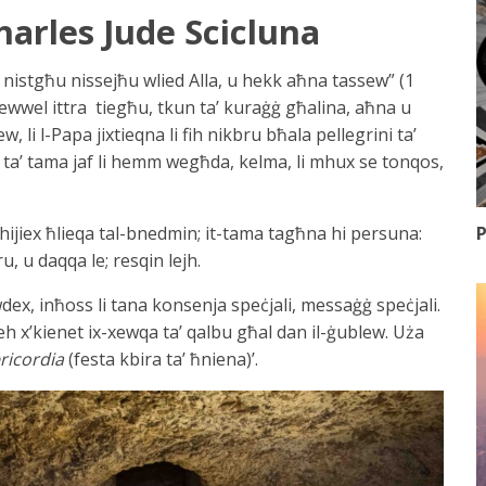
harles Jude Scicluna
nistgħu nissejħu wlied Alla, u hekk aħna tassew” (1
-ewwel ittra tiegħu, tkun ta’ kuraġġ għalina, aħna u
li l-Papa jixtieqna li fih nikbru bħala pellegrini ta’
in ta’ tama jaf li hemm wegħda, kelma, li mhux se tonqos,
P
mhijiex ħlieqa tal-bnedmin; it-tama tagħna hi persuna:
, u daqqa le; resqin lejh.
awdex, inħoss li tana konsenja speċjali, messaġġ speċjali.
eh x’kienet ix-xewqa ta’ qalbu għal dan il-ġublew. Uża
ricordia
(festa kbira ta’ ħniena)’.