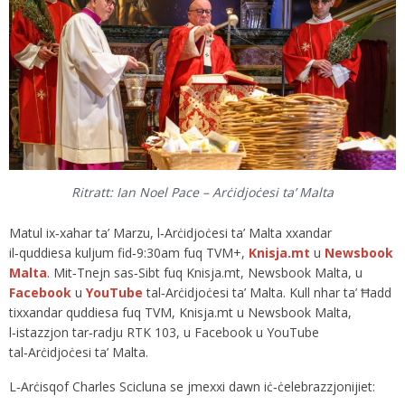
Ritratt: Ian Noel Pace – Arċidjoċesi ta’ Malta
Matul ix‑xahar ta’ Marzu, l‑Arċidjoċesi ta’ Malta xxandar
il‑quddiesa kuljum fid‑9:30am fuq TVM+,
Knisja.mt
u
Newsbook
Malta
. Mit‑Tnejn sas‑Sibt fuq Knisja.mt, Newsbook Malta, u
Facebook
u
YouTube
tal‑Arċidjoċesi ta’ Malta. Kull nhar ta’ Ħadd
tixxandar quddiesa fuq TVM, Knisja.mt u Newsbook Malta,
l‑istazzjon tar‑radju RTK 103, u Facebook u YouTube
tal‑Arċidjoċesi ta’ Malta.
L‑Arċisqof Charles Scicluna se jmexxi dawn iċ‑ċelebrazzjonijiet: