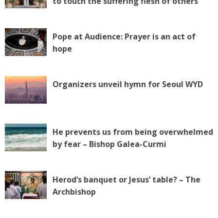
to touch the suffering flesh of others
Pope at Audience: Prayer is an act of
hope
Organizers unveil hymn for Seoul WYD
He prevents us from being overwhelmed
by fear – Bishop Galea-Curmi
Herod’s banquet or Jesus’ table? – The
Archbishop