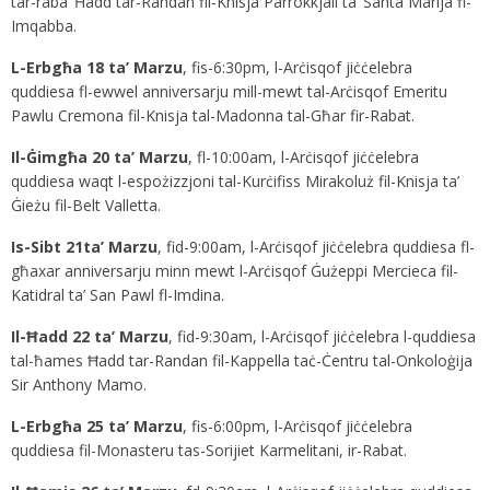
tar-raba’ Ħadd tar-Randan fil-Knisja Parrokkjali ta’ Santa Marija fl-
Imqabba.
L-Erbgħa 18 ta’ Marzu
, fis-6:30pm, l-Arċisqof jiċċelebra
quddiesa fl-ewwel anniversarju mill-mewt tal-Arċisqof Emeritu
Pawlu Cremona fil-Knisja tal-Madonna tal-Għar fir-Rabat.
Il-Ġimgħa 20 ta’ Marzu
, fl-10:00am, l-Arċisqof jiċċelebra
quddiesa waqt l-espożizzjoni tal-Kurċifiss Mirakoluż fil-Knisja ta’
Ġieżu fil-Belt Valletta.
Is-Sibt 21
ta’ Marzu
, fid-9:00am, l-Arċisqof jiċċelebra quddiesa fl-
għaxar anniversarju minn mewt l-Arċisqof Ġużeppi Mercieca fil-
Katidral ta’ San Pawl fl-Imdina.
Il-Ħadd 22 ta’ Marzu
, fid-9:30am, l-Arċisqof jiċċelebra l-quddiesa
tal-ħames Ħadd tar-Randan fil-Kappella taċ-Ċentru tal-Onkoloġija
Sir Anthony Mamo.
L-Erbgħa 25 ta’ Marzu
, fis-6:00pm, l-Arċisqof jiċċelebra
quddiesa fil-Monasteru tas-Sorijiet Karmelitani, ir-Rabat.