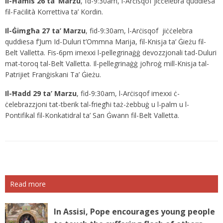
Il-Ħamis 26 ta’ Marzu
, fd-9:30am, l-Arċisqof jiċċelebra quddiesa
fil-Faċilità Korrettiva ta’ Kordin.
Il-Ġimgħa 27 ta’ Marzu
, fid-9:30am, l-Arċisqof jiċċelebra
quddiesa f’Jum Id-Duluri t’Ommna Marija, fil-Knisja ta’ Ġieżu fil-
Belt Valletta. Fis-6pm imexxi l-pellegrinaġġ devozzjonali tad-Duluri
mat-toroq tal-Belt Valletta. Il-pellegrinaġġ joħroġ mill-Knisja tal-
Patrijiet Franġiskani Ta’ Ġieżu.
Il-Ħadd 29 ta’ Marzu
, fid-9:30am, l-Arċisqof imexxi ċ-
ċelebrazzjoni tat-tberik tal-friegħi taż-żebbuġ u l-palm u l-
Pontifikal fil-Konkatidral ta’ San Ġwann fil-Belt Valletta.
Read more
In Assisi, Pope encourages young people