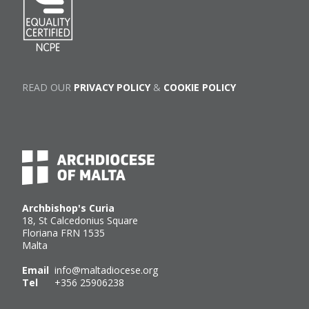
READ OUR
PRIVACY POLICY
&
COOKIE POLICY
Archbishop's Curia
18, St Calcedonius Square
Floriana FRN 1535
Malta
Email
info@maltadiocese.org
Tel
+356 25906238