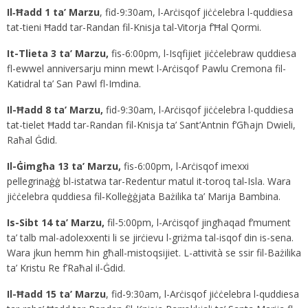
Il‑Ħadd 1 ta’ Marzu
, fid-9:30am, l-Arċisqof jiċċelebra l-quddiesa
tat-tieni Ħadd tar-Randan fil-Knisja tal-Vitorja f’Ħal Qormi.
It-Tlieta 3 ta’ Marzu,
fis-6:00pm, l-Isqfijiet jiċċelebraw quddiesa
fl-ewwel anniversarju minn mewt l-Arċisqof Pawlu Cremona fil-
Katidral ta’ San Pawl fl-Imdina.
Il-Ħadd 8 ta’ Marzu,
fid-9:30am, l-Arċisqof jiċċelebra l-quddiesa
tat-tielet Ħadd tar-Randan fil-Knisja ta’ Sant’Antnin f’Għajn Dwieli,
Raħal Ġdid.
Il-Ġimgħa 13 ta’ Marzu,
fis-6:00pm, l-Arċisqof imexxi
pellegrinaġġ bl-istatwa tar-Redentur matul it-toroq tal‑Isla. Wara
jiċċelebra quddiesa fil‑Kolleġġjata Bażilika ta’ Marija Bambina.
Is-Sibt 14 ta’ Marzu,
fil-5:00pm, l-Arċisqof jingħaqad f’mument
ta’ talb mal-adolexxenti li se jirċievu l-griżma tal-isqof din is-sena.
Wara jkun hemm ħin għall-mistoqsijiet. L-attività se ssir fil-Bażilika
ta’ Kristu Re f’Raħal il-Ġdid.
Il-Ħadd 15 ta’ Marzu
, fid-9:30am, l-Arċisqof jiċċelebra l-quddiesa