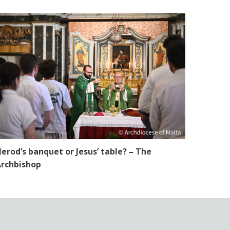
erod’s banquet or Jesus’ table? – The
rchbishop