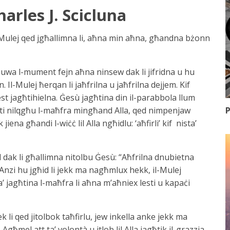
harles J. Scicluna
 il-Mulej qed jgħallimna li, aħna min aħna, għandna bżonn
 Huwa l-mument fejn aħna ninsew dak li jifridna u hu
. Il-Mulej ħerqan li jaħfrilna u jaħfrilna dejjem. Kif
lest jagħtihielna. Ġesù jagħtina din il-parabbola llum
P
sti nilqgħu l-maħfra mingħand Alla, qed nimpenjaw
ena għandi l-wiċċ lil Alla ngħidlu: ‘aħfirli’ kif nista’
 dak li għallimna nitolbu Ġesù: “Aħfrilna dnubietna
 Anzi hu jgħid li jekk ma nagħmlux hekk, il-Mulej
a’ jagħtina l-maħfra li aħna m’aħniex lesti u kapaċi
 li qed jitolbok taħfirlu, jew inkella anke jekk ma
. Agħmel att ta’ volontà u itlob lil Alla jagħtik il-grazzja