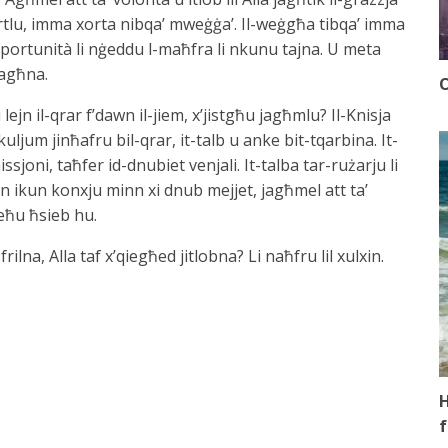
: ‘ħfirtlu, imma xorta nibqa’ mweġġa’. Il-weġgħa tibqa’ imma
pportunità li nġeddu l-maħfra li nkunu tajna. U meta
tagħna.
O
jn il-qrar f’dawn il-jiem, x’jistgħu jagħmlu? Il-Knisja
uljum jinħafru bil-qrar, it-talb u anke bit-tqarbina. It-
sjoni, taħfer id-dnubiet venjali. It-talba tar-rużarju li
n ikun konxju minn xi dnub mejjet, jagħmel att ta’
ieħu ħsieb hu.
ilna, Alla taf x’qiegħed jitlobna? Li naħfru lil xulxin.
H
f