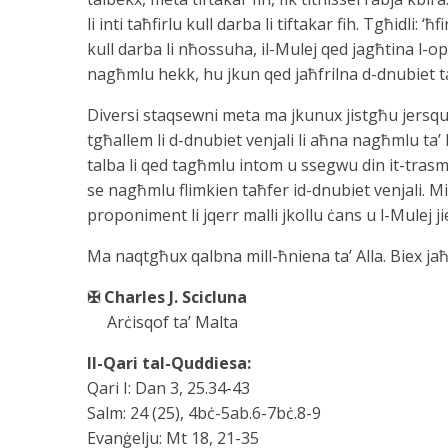
li inti taħfirlu kull darba li tiftakar fih. Tgħidli
kull darba li nħossuha, il-Mulej qed jagħtina l-o
nagħmlu hekk, hu jkun qed jaħfrilna d-dnubiet 
Diversi staqsewni meta ma jkunux jistgħu jersqu le
tgħallem li d-dnubiet venjali li aħna nagħmlu ta’ k
talba li qed tagħmlu intom u ssegwu din it-trasmis
se nagħmlu flimkien taħfer id-dnubiet venjali. Mi
proponiment li jqerr malli jkollu ċans u l-Mulej j
Ma naqtgħux qalbna mill-ħniena ta’ Alla. Biex jaħfr
✠ Charles J. Scicluna
Arċisqof ta’ Malta
Il-Qari tal-Quddiesa:
Qari I: Dan 3, 25.34-43
Salm: 24 (25), 4bċ-5ab.6-7bċ.8-9
Evanġelju: Mt 18, 21-35