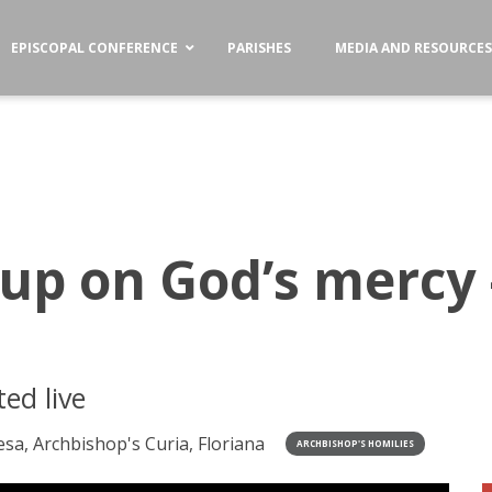
EPISCOPAL CONFERENCE
PARISHES
MEDIA AND RESOURCE
 up on God’s mercy
ed live
a, Archbishop's Curia, Floriana
ARCHBISHOP'S HOMILIES