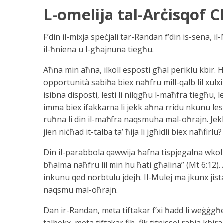
L-omelija tal-Arċisqof C
F’din il-mixja speċjali tar-Randan f’din is-sena,
il-ħniena u l-għajnuna tiegħu.
Aħna min aħna, ilkoll esposti għal periklu kbir.
opportunità sabiħa biex naħfru mill-qalb lil xulxin
isibna disposti, lesti li nilqgħu l-maħfra tiegħu, 
imma biex ifakkarna li jekk aħna rridu nkunu le
ruħna li din il-maħfra naqsmuha mal-oħrajn. Jekk ji
jien niċħad it-talba ta’ ħija li jgħidli biex naħfirlu?
Din il-parabbola qawwija ħafna tispjegalna wkoll
bħalma naħfru lil min hu ħati għalina” (Mt 6:12).
inkunu qed norbtulu jdejh. Il-Mulej ma jkunx jist
naqsmu mal-oħrajn.
Dan ir-Randan, meta tiftakar f’xi ħadd li weġġgħek
talbekx, meta tiftakar fih, fik titnissel rabja kbira