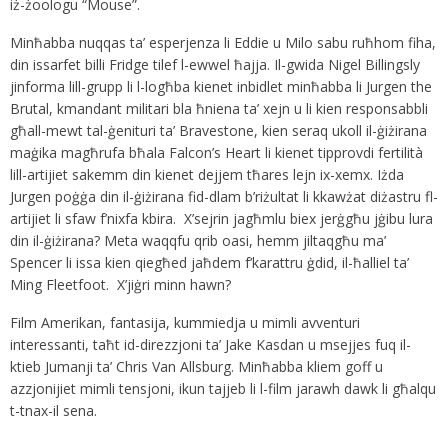
iż-żoologu “Mouse”.
Minħabba nuqqas ta’ esperjenza li Eddie u Milo sabu ruħhom fiha,
din issarfet billi Fridge tilef l-ewwel ħajja. Il-gwida Nigel Billingsly
jinforma lill-grupp li l-logħba kienet inbidlet minħabba li Jurgen the
Brutal, kmandant militari bla ħniena ta’ xejn u li kien responsabbli
għall-mewt tal-ġenituri ta’ Bravestone, kien seraq ukoll il-ġiżirana
maġika magħrufa bħala Falcon’s Heart li kienet tipprovdi fertilità
lill-artijiet sakemm din kienet dejjem tħares lejn ix-xemx. Iżda
Jurgen poġġa din il-ġiżirana fid-dlam b’riżultat li kkawżat diżastru fl-
artijiet li sfaw f’nixfa kbira. X’sejrin jagħmlu biex jerġgħu jġibu lura
din il-ġiżirana? Meta waqqfu qrib oasi, hemm jiltaqgħu ma’
Spencer li issa kien qiegħed jaħdem f’karattru ġdid, il-ħalliel ta’
Ming Fleetfoot. X’jiġri minn hawn?
Film Amerikan, fantasija, kummiedja u mimli avventuri
interessanti, taħt id-direzzjoni ta’ Jake Kasdan u msejjes fuq il-
ktieb Jumanji
ta’ Chris Van Allsburg. Minħabba kliem goff u
azzjonijiet mimli tensjoni, ikun tajjeb li l-film jarawh dawk li għalqu
t-tnax-il sena.