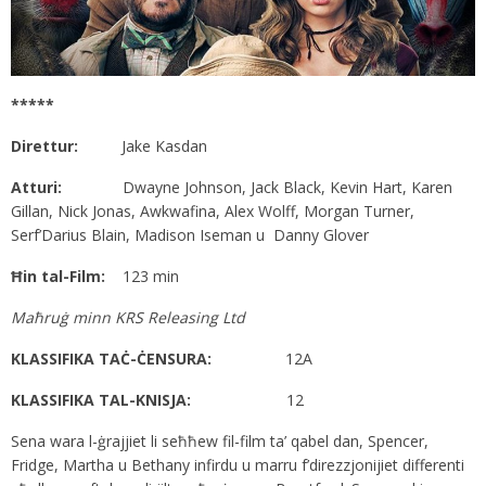
*****
Direttur:
Jake Kasdan
Atturi:
Dwayne Johnson, Jack Black, Kevin Hart, Karen
Gillan, Nick Jonas, Awkwafina, Alex Wolff, Morgan Turner,
Serf’Darius Blain, Madison Iseman u Danny Glover
Ħin tal-Film:
123 min
Maħruġ minn KRS Releasing Ltd
KLASSIFIKA TAĊ-ĊENSURA:
12A
KLASSIFIKA TAL-KNISJA:
12
Sena wara l-ġrajjiet li seħħew fil-film ta’ qabel dan, Spencer,
Fridge, Martha u Bethany infirdu u marru f’direzzjonijiet differenti