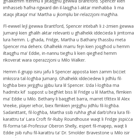
għalkemm ftehmu li jiltaqgħu ġewwa Brantford. Spencer kien
imħasseb ħafna rigward din il-laqgħa l-aktar minħabba li ma
xtaqx jiltaqa’ ma’ Martha u jkomplu bir-relazzjoni magħha.
Fl-ewwel lejl ġewwa Brantford, Spencer intebaħ li ż-żmien ġewwa
Jumanji kien għalih aktar relevanti u għalhekk iddeċieda li jirritorna
lura hemm. L-għada, Fridge, Martha u Bathany tħassbu meta
Spencer ma deherx. Għalhekk marru fejn kien joqgħod u hemm
iltaqgħu ma’ Eddie, in-nannu tiegħu li kien qiegħed hemm
rikoverat wara operazzjoni u Milo Walker.
Hemm il-grupp isiru jafu li Spencer apposta kien żamm biċċiet
imkissra tal-logħba Jumanji. Għalhekk iddeċiedew li jidħlu fil-
logħba biex jerġgħu jġibu lura lil Spencer. Iżda l-logħba ma
ħadmitx kif suppost u begħlet biss lil Fridge u lil Martha, flimkien
ma’ Eddie u Milo. Bethany li baqgħet barra, marret tfittex lil Alex
Vreeke, player ieħor, biex flimkien jerġgħu jidħlu fil-logħba.
Sadanittant, fil-logħba, Martha ssib ruħha għal darb’oħra lura fil-
karattru ta’ Lara Croft fir-Ruby Roundhouse waqt li Fridge jispiċċa
fil-forma tal-Professur Oberon Shelly, espert fil-mapep, waqt li
Eddie jsib ruħu fil-karattru ta’ Dr. Smolder Bravestone u Milo isir