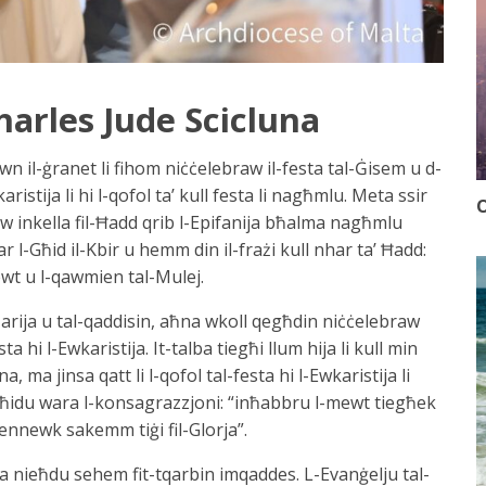
harles Jude Scicluna
 il-ġranet li fihom niċċelebraw il-festa tal-Ġisem u d-
istija li hi l-qofol ta’ kull festa li nagħmlu. Meta ssir
O
 jew inkella fil-Ħadd qrib l-Epifanija bħalma nagħmlu
r l-Għid il-Kbir u hemm din il-frażi kull nhar ta’ Ħadd:
mewt u l-qawmien tal-Mulej.
arija u tal-qaddisin, aħna wkoll qegħdin niċċelebraw
ta hi l-Ewkaristija. It-talba tiegħi llum hija li kull min
 ma jinsa qatt li l-qofol tal-festa hi l-Ewkaristija li
għidu wara l-konsagrazzjoni: “inħabbru l-mewt tiegħek
ennewk sakemm tiġi fil-Glorja”.
 nieħdu sehem fit-tqarbin imqaddes. L-Evanġelju tal-