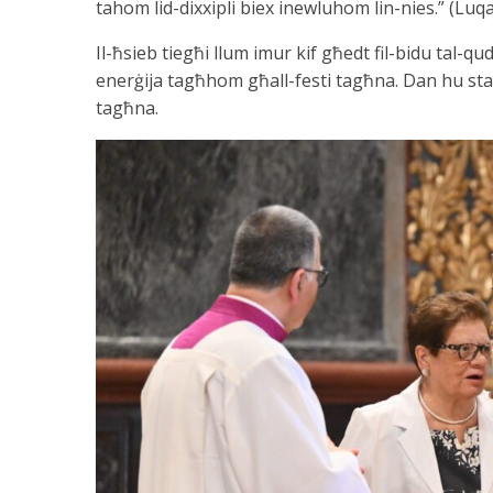
tahom lid-dixxipli biex inewluhom lin-nies.” (Luqa
Il-ħsieb tiegħi llum imur kif għedt fil-bidu tal-qud
enerġija tagħhom għall-festi tagħna. Dan hu sta
tagħna.