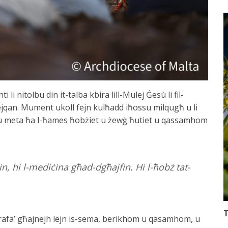
i nitolbu din it-talba kbira lill-Mulej Ġesù li fil-
ejqan. Mument ukoll fejn kulħadd iħossu milqugħ u li
ù meta ħa l-ħames ħobżiet u żewġ ħutiet u qassamhom
in, hi l-mediċina għad-dgħajfin. Hi l-ħobż tat-
T
rafa’ għajnejh lejn is-sema, berikhom u qasamhom, u