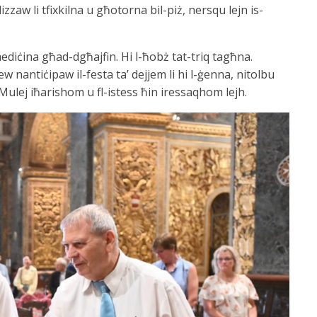
zzaw li tfixkilna u għotorna bil-piż, nersqu lejn is-
mediċina għad-dgħajfin. Hi l-ħobż tat-triq tagħna.
nantiċipaw il-festa ta’ dejjem li hi l-ġenna, nitolbu
-Mulej iħarishom u fl-istess ħin iressaqhom lejh.