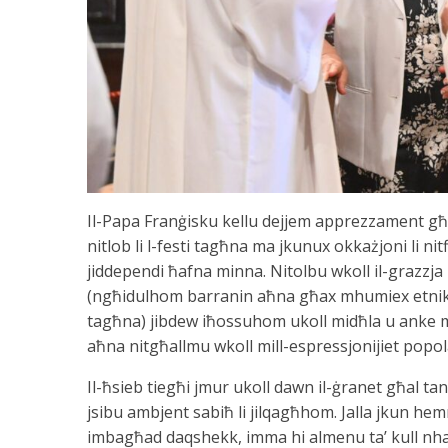
Il-Papa Franġisku kellu dejjem apprezzament għall
nitlob li l-festi tagħna ma jkunux okkażjoni li n
jiddependi ħafna minna. Nitolbu wkoll il-grazzja l
(ngħidulhom barranin aħna għax mhumiex etnika
tagħna) jibdew iħossuhom ukoll midħla u anke milq
aħna nitgħallmu wkoll mill-espressjonijiet popol
Il-ħsieb tiegħi jmur ukoll dawn il-ġranet għal tant 
jsibu ambjent sabiħ li jilqagħhom. Jalla jkun he
imbagħad daqshekk, imma hi almenu ta’ kull nhar 