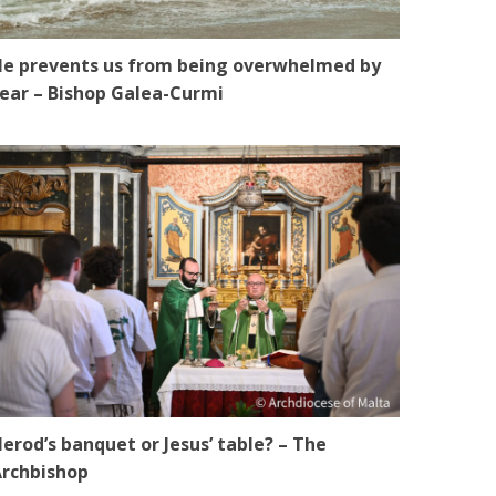
e prevents us from being overwhelmed by
ear – Bishop Galea-Curmi
erod’s banquet or Jesus’ table? – The
rchbishop