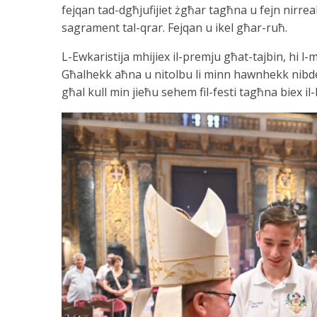
fejqan tad-dgħjufijiet żgħar tagħna u fejn nirreali
sagrament tal-qrar. Fejqan u ikel għar-ruħ.
L-Ewkaristija mhijiex il-premju għat-tajbin, hi l-
Għalhekk aħna u nitolbu li minn hawnhekk nibdew 
għal kull min jieħu sehem fil-festi tagħna biex il