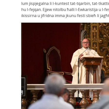
lum jispjegalna li l-kuntest tat-tqarbin, tat-tkatt
hu l-fejqan. Ejjew nitolbu ħalli l-Ewkaristija u l-
ikissirna u jifridna imma jkunu festi sbieħ li jag