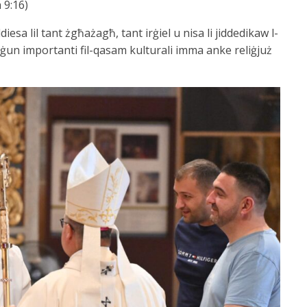
 9:16)
diesa lil tant żgħażagħ, tant irġiel u nisa li jiddedikaw l-
ġun importanti fil-qasam kulturali imma anke reliġjuż