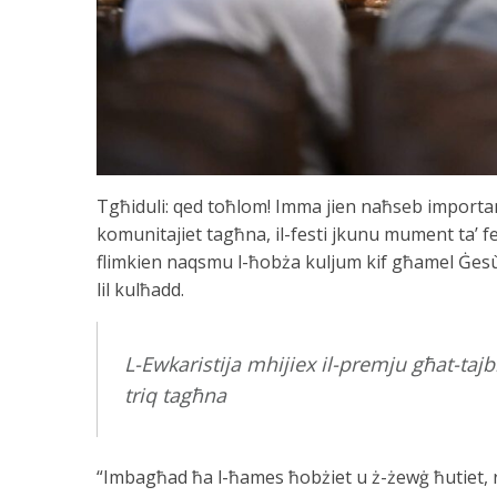
Tgħiduli: qed toħlom! Imma jien naħseb importanti l
komunitajiet tagħna, il-festi jkunu mument ta’ f
flimkien naqsmu l-ħobża kuljum kif għamel Ġes
lil kulħadd.
L-Ewkaristija mhijiex il-premju għat-tajb
triq tagħna
“Imbagħad ħa l-ħames ħobżiet u ż-żewġ ħutiet, 